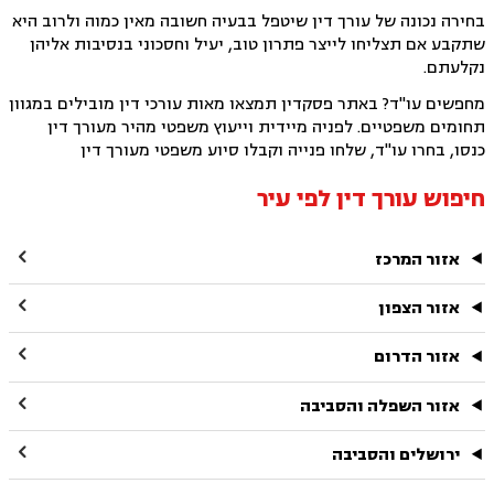
בחירה נכונה של עורך דין שיטפל בבעיה חשובה מאין כמוה ולרוב היא
שתקבע אם תצליחו לייצר פתרון טוב, יעיל וחסכוני בנסיבות אליהן
נקלעתם.
מחפשים עו"ד? באתר פסקדין תמצאו מאות עורכי דין מובילים במגוון
תחומים משפטיים. לפניה מיידית וייעוץ משפטי מהיר מעורך דין
כנסו, בחרו עו"ד, שלחו פנייה וקבלו סיוע משפטי מעורך דין
חיפוש עורך דין לפי עיר

אזור המרכז

אזור הצפון

אזור הדרום

אזור השפלה והסביבה

ירושלים והסביבה