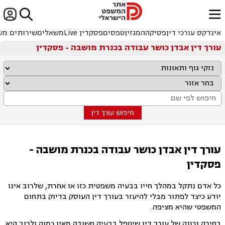


ﱐ
אינדקס עורכי דין
פסיקה
המגזין
טפסים
פסקדין Live
משאלים
שירותים מש
עורך דין אבדן כושר עבודה בכנרת מושבה - פסקדין
חיפוש עורך דין
עורך דין אבדן כושר עבודה בכנרת מושבה -
פסקדין
כל אדם נתקל במהלך חייו בבעיה משפטית כזו או אחרת, שלרוב אינו
יודע כיצד לפתור מבלי להיעזר בעורך דין העוסק בדיוק בתחום
המשפטי שהיא מציפה.
בחירה נכונה של עורך דין שיטפל בבעיה חשובה מאין כמוה ולרוב היא