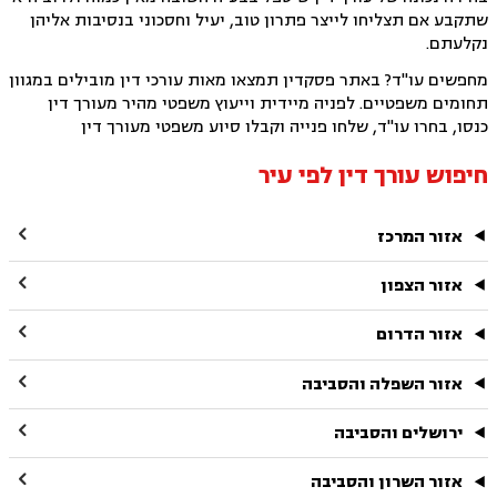
שתקבע אם תצליחו לייצר פתרון טוב, יעיל וחסכוני בנסיבות אליהן
נקלעתם.
מחפשים עו"ד? באתר פסקדין תמצאו מאות עורכי דין מובילים במגוון
תחומים משפטיים. לפניה מיידית וייעוץ משפטי מהיר מעורך דין
כנסו, בחרו עו"ד, שלחו פנייה וקבלו סיוע משפטי מעורך דין
חיפוש עורך דין לפי עיר

אזור המרכז

אזור הצפון

אזור הדרום

אזור השפלה והסביבה

ירושלים והסביבה

אזור השרון והסביבה