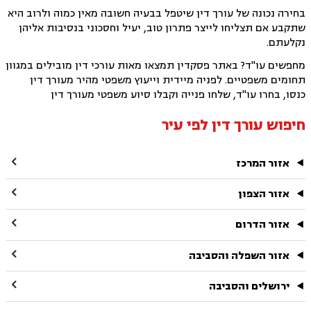
בחירה נכונה של עורך דין שיטפל בבעיה חשובה מאין כמוה ולרוב היא
שתקבע אם תצליחו לייצר פתרון טוב, יעיל וחסכוני בנסיבות אליהן
נקלעתם.
מחפשים עו"ד? באתר פסקדין תמצאו מאות עורכי דין מובילים במגוון
תחומים משפטיים. לפניה מיידית וייעוץ משפטי מהיר מעורך דין
כנסו, בחרו עו"ד, שלחו פנייה וקבלו סיוע משפטי מעורך דין
חיפוש עורך דין לפי עיר

אזור המרכז

אזור הצפון

אזור הדרום

אזור השפלה והסביבה

ירושלים והסביבה