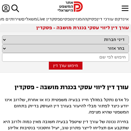


ﱐ
אינדקס עורכי דין
פסיקה
המגזין
טפסים
פסקדין Live
משאלים
שירותים מש
עורך דין ליווי עסקי בכנרת מושבה - פסקדין
חיפוש עורך דין
עורך דין ליווי עסקי בכנרת מושבה - פסקדין
כל אדם נתקל במהלך חייו בבעיה משפטית כזו או אחרת, שלרוב אינו
יודע כיצד לפתור מבלי להיעזר בעורך דין העוסק בדיוק בתחום
המשפטי שהיא מציפה.
בחירה נכונה של עורך דין שיטפל בבעיה חשובה מאין כמוה ולרוב היא
שתקבע אם תצליחו לייצר פתרון טוב, יעיל וחסכוני בנסיבות אליהן