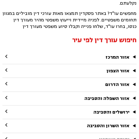
נקלעתם.
מחפשים עו"ד? באתר פסקדין תמצאו מאות עורכי דין מובילים במגוון
תחומים משפטיים. לפניה מיידית וייעוץ משפטי מהיר מעורך דין
כנסו, בחרו עו"ד, שלחו פנייה וקבלו סיוע משפטי מעורך דין
חיפוש עורך דין לפי עיר

אזור המרכז

אזור הצפון

אזור הדרום

אזור השפלה והסביבה

ירושלים והסביבה

אזור השרון והסביבה
