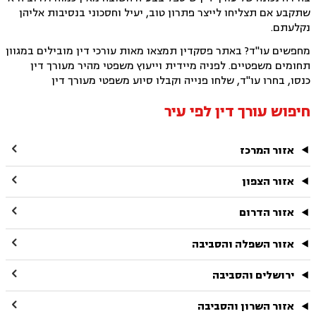
שתקבע אם תצליחו לייצר פתרון טוב, יעיל וחסכוני בנסיבות אליהן
נקלעתם.
מחפשים עו"ד? באתר פסקדין תמצאו מאות עורכי דין מובילים במגוון
תחומים משפטיים. לפניה מיידית וייעוץ משפטי מהיר מעורך דין
כנסו, בחרו עו"ד, שלחו פנייה וקבלו סיוע משפטי מעורך דין
חיפוש עורך דין לפי עיר

אזור המרכז

אזור הצפון

אזור הדרום

אזור השפלה והסביבה

ירושלים והסביבה

אזור השרון והסביבה