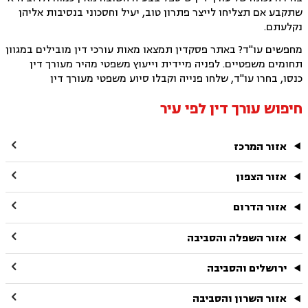
שתקבע אם תצליחו לייצר פתרון טוב, יעיל וחסכוני בנסיבות אליהן
נקלעתם.
מחפשים עו"ד? באתר פסקדין תמצאו מאות עורכי דין מובילים במגוון
תחומים משפטיים. לפניה מיידית וייעוץ משפטי מהיר מעורך דין
כנסו, בחרו עו"ד, שלחו פנייה וקבלו סיוע משפטי מעורך דין
חיפוש עורך דין לפי עיר

אזור המרכז

אזור הצפון

אזור הדרום

אזור השפלה והסביבה

ירושלים והסביבה

אזור השרון והסביבה