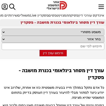


ﱐ
אינדקס עורכי דין
פסיקה
המגזין
טפסים
פסקדין Live
משאלים
שירותים מש
עורך דין מסחר בינלאומי בכנרת מושבה - פסקדין
חיפוש עורך דין
עורך דין מסחר בינלאומי בכנרת מושבה -
פסקדין
כל אדם נתקל במהלך חייו בבעיה משפטית כזו או אחרת, שלרוב אינו
יודע כיצד לפתור מבלי להיעזר בעורך דין העוסק בדיוק בתחום
המשפטי שהיא מציפה.
בחירה נכונה של עורך דין שיטפל בבעיה חשובה מאין כמוה ולרוב היא