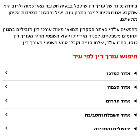
בחירה נכונה של עורך דין שיטפל בבעיה חשובה מאין כמוה ולרוב היא
שתקבע אם תצליחו לייצר פתרון טוב, יעיל וחסכוני בנסיבות אליהן
נקלעתם.
מחפשים עו"ד? באתר פסקדין תמצאו מאות עורכי דין מובילים במגוון
תחומים משפטיים. לפניה מיידית וייעוץ משפטי מהיר מעורך דין
כנסו, בחרו עו"ד, שלחו פנייה וקבלו סיוע משפטי מעורך דין
חיפוש עורך דין לפי עיר

אזור המרכז

אזור הצפון

אזור הדרום

אזור השפלה והסביבה

ירושלים והסביבה