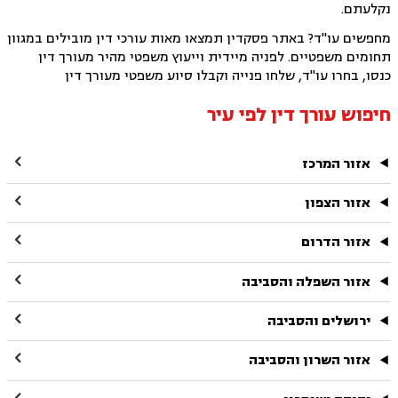
נקלעתם.
מחפשים עו"ד? באתר פסקדין תמצאו מאות עורכי דין מובילים במגוון
תחומים משפטיים. לפניה מיידית וייעוץ משפטי מהיר מעורך דין
כנסו, בחרו עו"ד, שלחו פנייה וקבלו סיוע משפטי מעורך דין
חיפוש עורך דין לפי עיר

אזור המרכז

אזור הצפון

אזור הדרום

אזור השפלה והסביבה

ירושלים והסביבה

אזור השרון והסביבה
