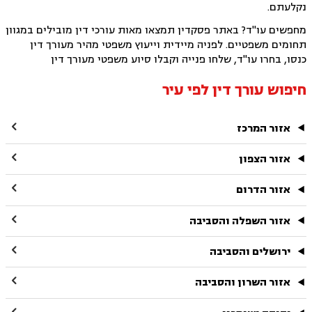
נקלעתם.
מחפשים עו"ד? באתר פסקדין תמצאו מאות עורכי דין מובילים במגוון
תחומים משפטיים. לפניה מיידית וייעוץ משפטי מהיר מעורך דין
כנסו, בחרו עו"ד, שלחו פנייה וקבלו סיוע משפטי מעורך דין
חיפוש עורך דין לפי עיר

אזור המרכז

אזור הצפון

אזור הדרום

אזור השפלה והסביבה

ירושלים והסביבה

אזור השרון והסביבה
