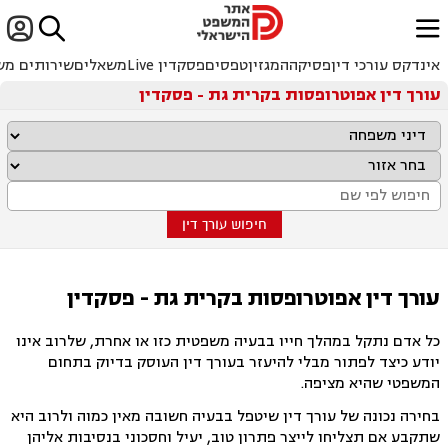


ﱐ
אינדקס עורכי דין
פסיקה
המגזין
טפסים
פסקדין Live
משאלים
שירותים מש
עורך דין אפוטרופסות בקרית גת - פסקדין
חיפוש עורך דין
עורך דין אפוטרופסות בקרית גת - פסקדין
כל אדם נתקל במהלך חייו בבעיה משפטית כזו או אחרת, שלרוב אינו
יודע כיצד לפתור מבלי להיעזר בעורך דין העוסק בדיוק בתחום
המשפטי שהיא מציפה.
בחירה נכונה של עורך דין שיטפל בבעיה חשובה מאין כמוה ולרוב היא
שתקבע אם תצליחו לייצר פתרון טוב, יעיל וחסכוני בנסיבות אליהן