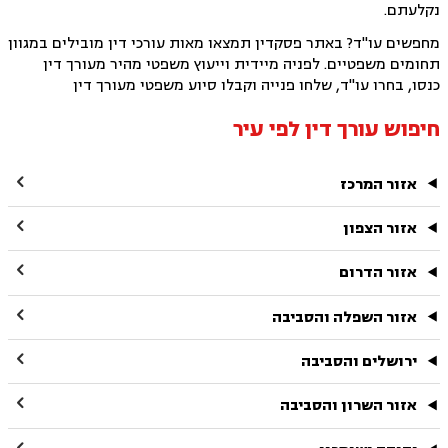
נקלעתם.
מחפשים עו"ד? באתר פסקדין תמצאו מאות עורכי דין מובילים במגוון
תחומים משפטיים. לפניה מיידית וייעוץ משפטי מהיר מעורך דין
כנסו, בחרו עו"ד, שלחו פנייה וקבלו סיוע משפטי מעורך דין
חיפוש עורך דין לפי עיר

אזור המרכז

אזור הצפון

אזור הדרום

אזור השפלה והסביבה

ירושלים והסביבה

אזור השרון והסביבה
