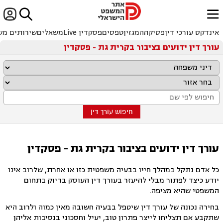


ﱐ
אינדקס עורכי דין
פסיקה
המגזין
טפסים
פסקדין Live
משאלים
שירותים מש
עורך דין ידועים בציבור בקרית גת - פסקדין
חיפוש עורך דין
עורך דין ידועים בציבור בקרית גת - פסקדין
כל אדם נתקל במהלך חייו בבעיה משפטית כזו או אחרת, שלרוב אינו
יודע כיצד לפתור מבלי להיעזר בעורך דין העוסק בדיוק בתחום
המשפטי שהיא מציפה.
בחירה נכונה של עורך דין שיטפל בבעיה חשובה מאין כמוה ולרוב היא
שתקבע אם תצליחו לייצר פתרון טוב, יעיל וחסכוני בנסיבות אליהן