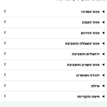

אזור המרכז

אזור הצפון

אזור הדרום

אזור השפלה והסביבה

ירושלים והסביבה

אזור השרון והסביבה

יהודה ושומרון

אילת

חיפה והקריות