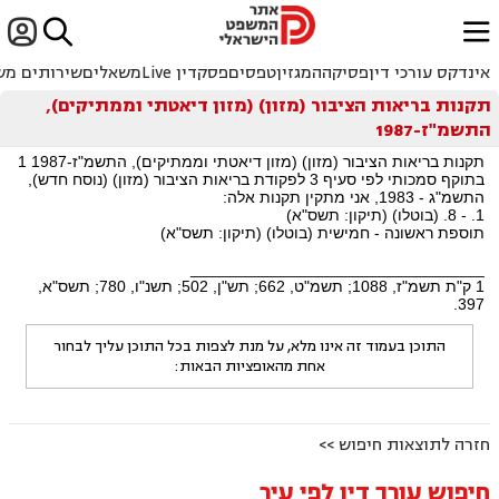


ﱐ
אינדקס עורכי דין
פסיקה
המגזין
טפסים
פסקדין Live
משאלים
שירותים מש
תקנות בריאות הציבור (מזון) (מזון דיאטתי וממתיקים),
התשמ"ז-1987
תקנות בריאות הציבור (מזון) (מזון דיאטתי וממתיקים), התשמ"ז-1987 1
בתוקף סמכותי לפי סעיף 3 לפקודת בריאות הציבור (מזון) (נוסח חדש),
התשמ"ג - 1983, אני מתקין תקנות אלה:
1. - 8. (בוטלו) (תיקון: תשס"א)
תוספת ראשונה - חמישית (בוטלו) (תיקון: תשס"א)
_________________________________
1 ק"ת תשמ"ז, 1088; תשמ"ט, 662; תש"ן, 502; תשנ"ו, 780; תשס"א,
397.
התוכן בעמוד זה אינו מלא, על מנת לצפות בכל התוכן עליך לבחור
אחת מהאופציות הבאות:
חזרה לתוצאות חיפוש >>
חיפוש עורך דין לפי עיר