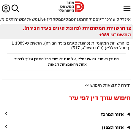


ﱐ
אינדקס עורכי דין
פסיקה
המגזין
טפסים
פסקדין Live
משאלים
שירותים מש
צו הרשויות המקומיות (כהונת סגנים בעיר הבירה),
התשמ"ט-1989
צו הרשויות המקומיות (כהונת סגנים בעיר הבירה), התשמ"ט-1989 1
(בוטל מכללא) (ס"ח תשס"ג, 517)
התוכן בעמוד זה אינו מלא, על מנת לצפות בכל התוכן עליך לבחור
אחת מהאופציות הבאות:
חזרה לתוצאות חיפוש >>
חיפוש עורך דין לפי עיר

אזור המרכז

אזור הצפון