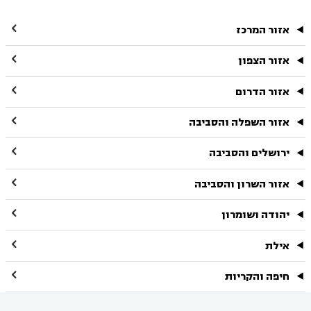

אזור המרכז

אזור הצפון

אזור הדרום

אזור השפלה והסביבה

ירושלים והסביבה

אזור השרון והסביבה

יהודה ושומרון

אילת

חיפה והקריות