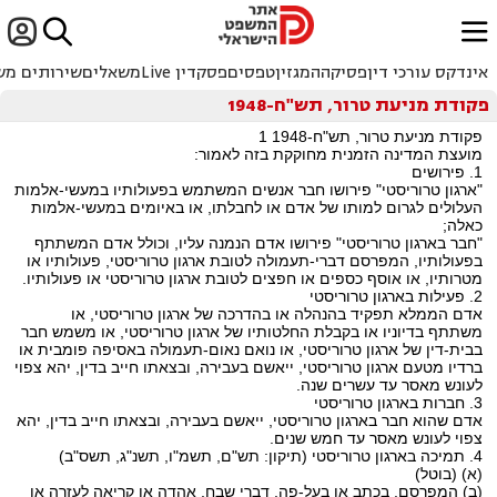


ﱐ
אינדקס עורכי דין
פסיקה
המגזין
טפסים
פסקדין Live
משאלים
שירותים מש
פקודת מניעת טרור, תש"ח-1948
פקודת מניעת טרור, תש"ח-1948 1
מועצת המדינה הזמנית מחוקקת בזה לאמור:
1. פירושים
"ארגון טרוריסטי" פירושו חבר אנשים המשתמש בפעולותיו במעשי-אלמות
העלולים לגרום למותו של אדם או לחבלתו, או באיומים במעשי-אלמות
כאלה;
"חבר בארגון טרוריסטי" פירושו אדם הנמנה עליו, וכולל אדם המשתתף
בפעולותיו, המפרסם דברי-תעמולה לטובת ארגון טרוריסטי, פעולותיו או
מטרותיו, או אוסף כספים או חפצים לטובת ארגון טרוריסטי או פעולותיו.
2. פעילות בארגון טרוריסטי
אדם הממלא תפקיד בהנהלה או בהדרכה של ארגון טרוריסטי, או
משתתף בדיוניו או בקבלת החלטותיו של ארגון טרוריסטי, או משמש חבר
בבית-דין של ארגון טרוריסטי, או נואם נאום-תעמולה באסיפה פומבית או
ברדיו מטעם ארגון טרוריסטי, ייאשם בעבירה, ובצאתו חייב בדין, יהא צפוי
לעונש מאסר עד עשרים שנה.
3. חברות בארגון טרוריסטי
אדם שהוא חבר בארגון טרוריסטי, ייאשם בעבירה, ובצאתו חייב בדין, יהא
צפוי לעונש מאסר עד חמש שנים.
4. תמיכה בארגון טרוריסטי (תיקון: תש"ם, תשמ"ו, תשנ"ג, תשס"ב)
(א) (בוטל)
(ב) המפרסם, בכתב או בעל-פה, דברי שבח, אהדה או קריאה לעזרה או