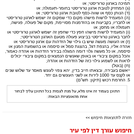
תמיכה בארגון טרוריסטי; או
(ג) המחזיק לטובת ארגון טרוריסטי בחומר-תעמולה; או
(ד) הנותן כסף או שווה-כסף לטובת ארגון טרוריסטי; או
(ה) המעמיד לרשות מישהו מקום כדי שמקום זה ישמש לארגון טרוריסטי
או לחבריו, בקביעות או בהזדמנות מסויימת, מקום של פעולה, פגישה,
תעמולה או מחסן; או
(ו) המעמיד לרשות מישהו חפץ כדי שחפץ זה ישמש לארגון טרוריסטי או
לחבר בארגון טרוריסטי בביצוע פעולה מטעם הארגון הטרוריסטי;
(ז) או העושה מעשה שיש בו גילוי של הזדהות עם ארגון טרוריסטי או
אהדה אליו, בהנפת דגל, בהצגת סמל או סיסמה או בהשמעת המנון או
סיסמה, או כל מעשה גלוי דומה המגלה בבירור הזדהות או אהדה כאמור,
והכל במקום ציבורי או באופן שאנשים הנמצאים במקום ציבורי יכולים
לראות או לשמוע גילוי כזה של הזדהות או אהדה;
(ח) (בוטל)
ייאשם בעבירה, ובצאתו חייב בדין, יהא צפוי לעונש מאסר עד שלוש שנים
או לקנס עד 1000 לירות או לשני העונשים גם יחד.
5. החרמת רכוש (תיקון: תש"ם)
התוכן בעמוד זה אינו מלא, על מנת לצפות בכל התוכן עליך לבחור
אחת מהאופציות הבאות:
חזרה לתוצאות חיפוש >>
חיפוש עורך דין לפי עיר