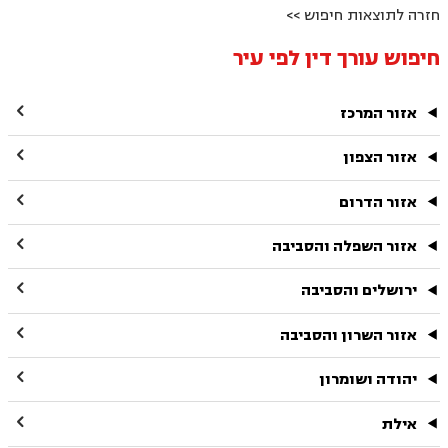
חזרה לתוצאות חיפוש >>
חיפוש עורך דין לפי עיר

אזור המרכז

אזור הצפון

אזור הדרום

אזור השפלה והסביבה

ירושלים והסביבה

אזור השרון והסביבה

יהודה ושומרון

אילת