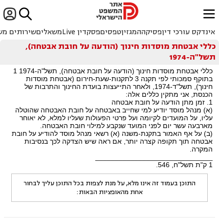


ﱐ
אינדקס עורכי דין
פסיקה
המגזין
טפסים
פסקדין Live
משאלים
שירותים מש
כללי אבטחת מוסדות חינוך (הודעה על חובת אבטחה),
תשל"ה-1974
כללי אבטחת מוסדות חינוך (הודעה על חובת אבטחה), תשל"ה-1974 1
בתוקף סמכותי לפי תקנה 3 לתקנות-שעת-חירום (אבטחת מוסדות
חינוך), תשל"ד-1974, ולאחר התייעצות בועדת החינוך והתרבות של
הכנסת, אני מתקין כללים אלה:
1. זמן מתן הודעה על חובת אבטחה
(א) מנהל מוסד יודיע למי שחייב באבטחה על חובת האבטחה שהוטלה
עליו, על המועדים לקיומה ועל פרטי הפעולות שעליו למלא, לא יאוחר
מארבעה עשר יום לפני המועד שנקבע למילוי חובת האבטחה.
(ב) על אף האמור בתקנת-משנה (א) רשאי מנהל מוסד להודיע על חובת
אבטחה תוך תקופה קצרה יותר, אם ראה שיש הצדקה לכך בנסיבות
המקרה.
______________________________
1 ק"ת תשל"ח, 546.
התוכן בעמוד זה אינו מלא, על מנת לצפות בכל התוכן עליך לבחור
אחת מהאופציות הבאות: