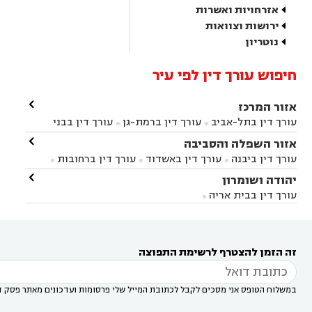
אזרחויות ואשרות
ירושות וצוואות
נוטריון
חיפוש עורך דין לפי עיר

אזור המרכז
עורך דין בתל-אביב
עורך דין ברמת-גן
עורך דין בבני


ברק
עורך דין בפתח תקווה
עורך דין בראשון לציון

אזור השפלה והסביבה



עורך דין ברחובות
עורך דין בנס ציונה
עורך דין


עורך דין ביבנה
עורך דין באשדוד
עורך דין ברחובות



במודיעין
עורך דין בהרצליה
עורך דין בחולון
עורך



עורך דין בראשון לציון
עורך דין במודיעין
עורך דין

יהודה ושומרון


דין בקרית אונו
עורך דין ברמלה
עורך דין בקריית


בבאר יעקב
עורך דין בגדרה
עורך דין בכפר רות



אונו
עורך דין בבת ים
עורך דין בגבעת שמואל
עורך
עורך דין בבית אריה




דין באזור
עורך דין בגן יבנה
עורך דין בעמק חפר



עורך דין במודיעין מכבים רעות
עורך דין במודיעין

רעות
עורך דין בסביון
עורך דין ברמת השרון
עורך



זה הזמן להצטרף לרשימת התפוצה
דין בשוהם

במשלוח הטופס אני מסכים לקבל לכתובת המייל שלי פרסומות ועדכונים מאתר פסק ד