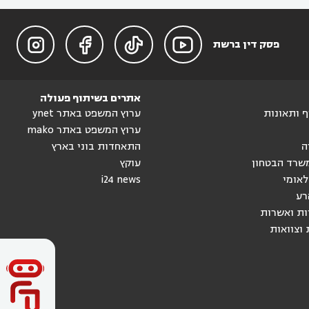




פסק דין ברשת
אתרים בשיתוף פעולה
וף ותאונות
ערוץ המשפט באתר ynet
ערוץ המשפט באתר mako
ה
התאחדות בוני בארץ
שרד הבטחון
עוקץ
לאומי
i24 news
רע
ות ואשרות
 וצוואות