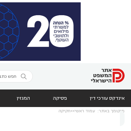

אינדקס עורכי דין
פסיקה
המגזין
מיקומך באתר:
עמוד ראשי
חקיקה