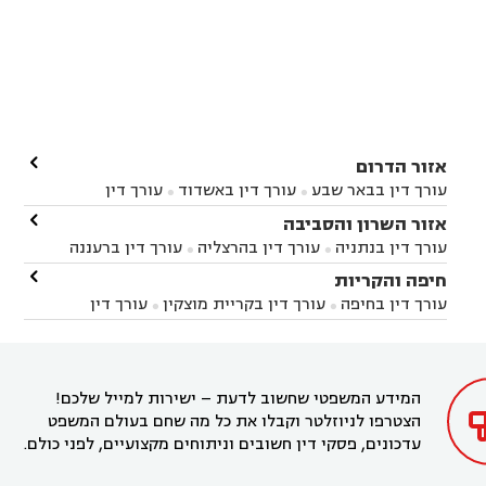

אזור הדרום
עורך דין בבאר שבע
עורך דין באשדוד
עורך דין


באשקלון
עורך דין בבאר טוביה
עורך דין בגן יבנה

אזור השרון והסביבה



עורך דין בניר הבנים
עורך דין בערד
עורך דין בקיבוץ


עורך דין בנתניה
עורך דין בהרצליה
עורך דין ברעננה


זיקים
עורך דין בנתיבות
עורך דין בקרית מלאכי



עורך דין בחדרה
עורך דין בכפר סבא
עורך דין בהוד

חיפה והקריות



השרון
עורך דין באבן יהודה
עורך דין בבנימינה



עורך דין בחיפה
עורך דין בקריית מוצקין
עורך דין


עורך דין בחריש
עורך דין בקיסריה
עורך דין בקדימה


בקרית מוצקין
עורך דין בקריית אתא
עורך דין


עורך דין ברמת השרון
עורך דין בתל מונד



בקריית חיים
עורך דין בקרית ביאליק
עורך דין


בחדרה

המידע המשפטי שחשוב לדעת – ישירות למייל שלכם!
הצטרפו לניוזלטר וקבלו את כל מה שחם בעולם המשפט
עדכונים, פסקי דין חשובים וניתוחים מקצועיים, לפני כולם.