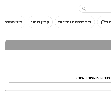

נדל"ן
דיני צרכנות ותיירות
קניין רוחני
דיני משפחה
ר אחת מהאופציות הבאות: