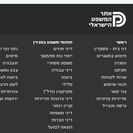
ראשי
תחומי משפט במגזין
דף בית - פסקדין
דיני חוזים
נזקי גוף 
חיפוש במאגרים
ייפוי כוח מתמשך
מיסים
המגזין
משפט מסחרי
תעבורה
חקיקה
דיני עבודה
צבא ומשר
שרות לקוחות
ביטוח
ביטוח לאו
תנאי שימוש
פלילי
לשון הרע
צור קשר
מקרקעין ונדל"ן
אזרחויות 
מדיניות פרטיות
דיני צרכנות ותיירות
ירושות וצ
גרסת מובייל
קניין רוחני
דיני משפחה
דיני חברות
הוצאה לפועל