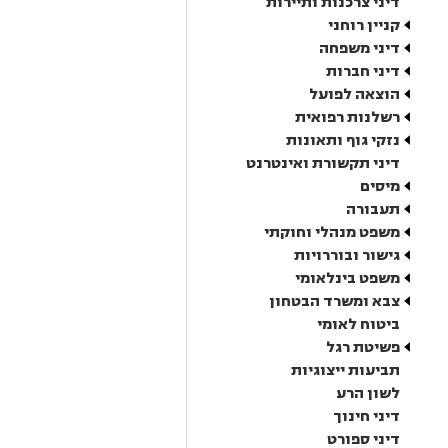
דיני צרכנות ותיירות
קניין רוחני
דיני משפחה
דיני חברות
הוצאה לפועל
רשלנות רפואית
נזקי גוף ותאונות
דיני תקשורת ואינטרנט
מיסים
תעבורה
משפט מנהלי וחוקתי
גישור ובוררויות
משפט בינלאומי
צבא ומשרד הבטחון
ביטוח לאומי
פשיטת רגל
תביעות ייצוגיות
לשון הרע
דיני חינוך
דיני ספורט