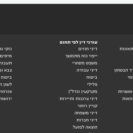
עורכי דין לפי תחום
ותאונות
דיני חוזים
נזקי ג
ייפוי כוח מתמשך
מיסים
משפט מסחרי
תעבור
ד הבטחון
דיני עבודה
צבא ומ
מי
ביטוח
ביטוח 
פלילי
לשון ה
ואשרות
מקרקעין ונדל"ן
אזרחוי
וואות
דיני צרכנות ותיירות
ירושות
קניין רוחני
דיני משפחה
דיני חברות
הוצאה לפועל