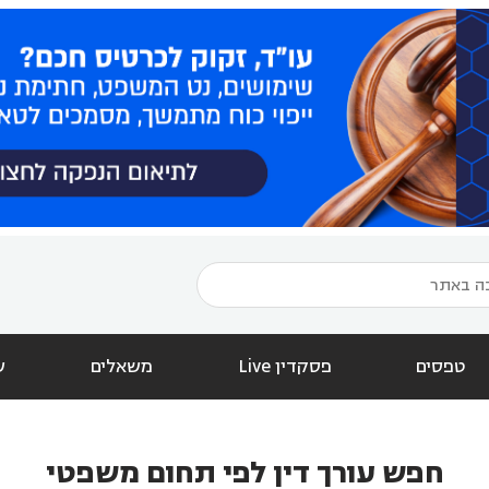
טפסים
פסקדין Live
משאלים
ש
חפש עורך דין לפי תחום משפטי