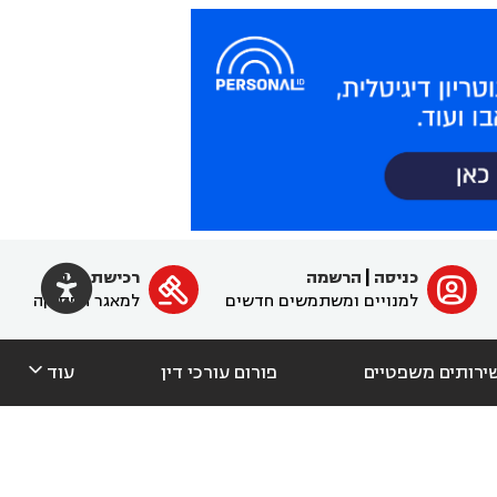

כניסה
|
הרשמה
רכישת מנוי
ﱐ

למנויים ומשתמשים חדשים
למאגר הפסיקה

ירותים משפטיים
פורום עורכי דין
עוד