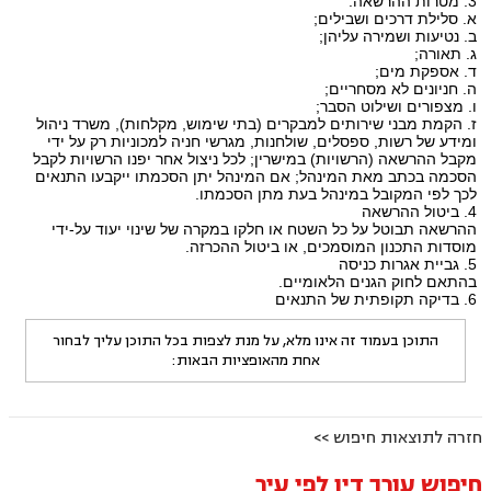
3. מטרות ההרשאה:
א. סלילת דרכים ושבילים;
ב. נטיעות ושמירה עליהן;
ג. תאורה;
ד. אספקת מים;
ה. חניונים לא מסחריים;
ו. מצפורים ושילוט הסבר;
ז. הקמת מבני שירותים למבקרים (בתי שימוש, מקלחות), משרד ניהול
ומידע של רשות, ספסלים, שולחנות, מגרשי חניה למכוניות רק על ידי
מקבל ההרשאה (הרשויות) במישרין; לכל ניצול אחר יפנו הרשויות לקבל
הסכמה בכתב מאת המינהל; אם המינהל יתן הסכמתו ייקבעו התנאים
לכך לפי המקובל במינהל בעת מתן הסכמתו.
4. ביטול ההרשאה
ההרשאה תבוטל על כל השטח או חלקו במקרה של שינוי יעוד על-ידי
מוסדות התכנון המוסמכים, או ביטול ההכרזה.
5. גביית אגרות כניסה
בהתאם לחוק הגנים הלאומיים.
6. בדיקה תקופתית של התנאים
התוכן בעמוד זה אינו מלא, על מנת לצפות בכל התוכן עליך לבחור
אחת מהאופציות הבאות:
חזרה לתוצאות חיפוש >>
חיפוש עורך דין לפי עיר