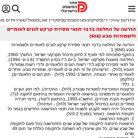


ﱐ
אינדקס עורכי דין
פסיקה
המגזין
טפסים
פסקדין Live
משאלים
שירותים מש
הודעה על החלטה בדבר תנאי מסירת קרקע לגנים לאומיים
ולשמורות טבע (656)
הודעה על החלטה בדבר תנאי מסירת קרקע לגנים לאומיים ולשמורות
טבע (656) 1
בתוקף סמכותה לפי סעיף 3 לחוק מינהל מקרקעי ישראל, התש"ך-1960,
החליטה מועצת מקרקעי ישראל, ביום כ"ז בסיון התשנ"ד (6 ביוני 1994),
על תנאי מסירת קרקע לידי רשות הגנים הלאומיים ולידי רשות שמורות
הטבע (להלן - הרשויות) על פי חוק גנים לאומיים, שמורות טבע, אתרים
לאומיים ואתרי הנצחה, התשנ"ב-1992 (להלן - חוק הגנים הלאומיים),
כדלקמן:
1. כללי
קרקעות המוכרזות למטרות שבנדון (להלן - ההכרזה), לפי חוק הגנים
הלאומיים תימסרנה בהרשאה לרשויות האמורות בהתאם לתקנה 3(7)
לתקנות חובת מכרזים, התשנ"ג-1993, בהתאם ליעודן, בדמי חכירה
סמליים כנהוג במינהל מקרקעי ישראל (להלן - המינהל).
המינהל יהיה רשאי לקבוע ולשנות את תנאי ההרשאה החדשים בגמר כל
תקופת הרשאה, כאמור בסעיף 2 להלן.
2. תקופת ההרשאה
הרשאות תינתנה לתקופה של שבע שנים ותחודשנה בכל פעם לתקופה
של שבע שנים, כל זמן שיעודן לא השתנה ולתקופה כוללת ער תום 49
שנים.