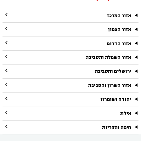

אזור המרכז

אזור הצפון

אזור הדרום

אזור השפלה והסביבה

ירושלים והסביבה

אזור השרון והסביבה

יהודה ושומרון

אילת

חיפה והקריות