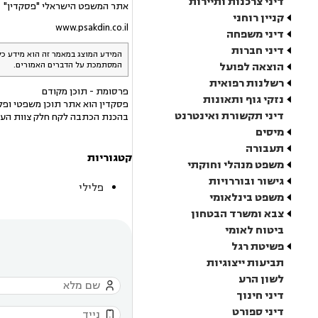
דיני צרכנות ותיירות
אתר המשפט הישראלי "פסקדין"
קניין רוחני
www.psakdin.co.il
דיני משפחה
דיני חברות
המידע המוצג במאמר זה הוא מידע כל
הוצאה לפועל
המסתמכת על הדברים האמורים.
רשלנות רפואית
פרסומת - תוכן מקודם
נזקי גוף ותאונות
פסקדין הוא אתר תוכן משפטי ופלט
דיני תקשורת ואינטרנט
בהכנת הכתבה לקח חלק צוות העו
מיסים
תעבורה
קטגוריות
משפט מנהלי וחוקתי
גישור ובוררויות
פלילי
משפט בינלאומי
צבא ומשרד הבטחון
ביטוח לאומי
פשיטת רגל
תביעות ייצוגיות
לשון הרע

דיני חינוך
דיני ספורט
