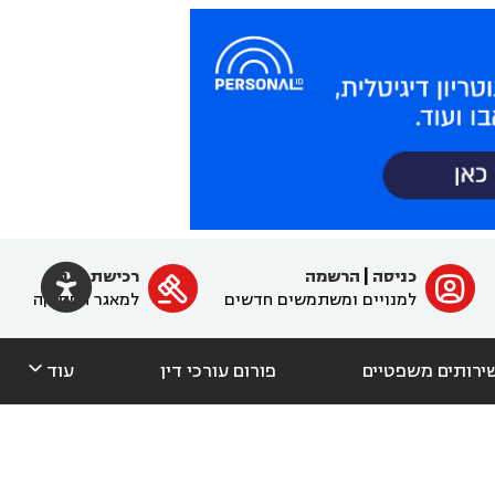

כניסה
|
הרשמה
רכישת מנוי
ﱐ

למנויים ומשתמשים חדשים
למאגר הפסיקה

ירותים משפטיים
פורום עורכי דין
עוד