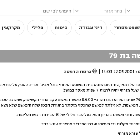
|
|
שפט מסחרי
דיני עבודה
ביטוח
פלילי
מקרקעין ו

:
22.05.2001 13:03
|
גרסת הדפסה
ר על תנאי, גזר היום שופט בית המשפט המחוזי בתל אביב' זכריה כספי, על עזרא מ
יהיה לרצות 7 שנות מאסר בפועל.
מזרחי הורשע בשוד קשישה כבת 79 שנים. הארוע התרחש ב- 8.9.00 כאשר 
. הנאשמת, לא גילתה לנאשם שהכסף מוסתר בחגורת הבטן שלה והנאשם שלא מצא א
סיבות מקלות וכי מעשהו ועברו המכביד מחייבים עונש כבד.
' עזרא מזרחי