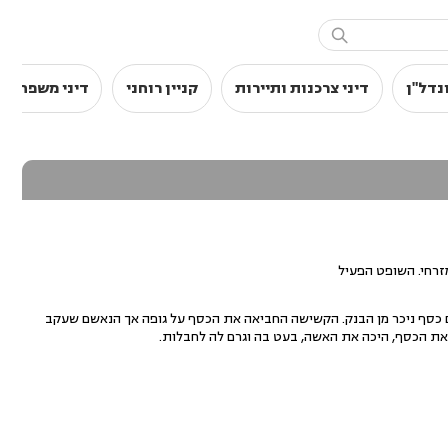

נדל"ן
דיני צרכנות ותיירות
קניין רוחני
דיני משפחה
זרחי. השופט הפעיל
הנאשם עקב אחרי הקשישה, שמשכה סכום כסף ניכר מן הבנק. הקשישה החביאה את הכסף על גופה אך הנאשם שעקב
ת הכסף, היכה את האשה, בעט בה וגרם לה לחבלות.