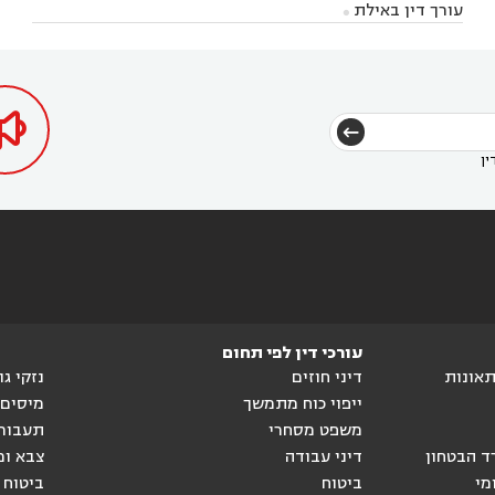


ביאליק
עורך דין במגדל העמק
עורך דין בקיבוץ לוחמי
עורך דין באילת



בקרני שומרון
עורך דין בשורש


הגטאות
עורך דין בקיסריה
עורך דין בטבריה
עורך



דין בכפר ראמה
עורך דין באור עקיבא



ין
עורכי דין לפי תחום
ותאונות
דיני חוזים
נזקי ג
ייפוי כוח מתמשך
מיסים
משפט מסחרי
תעבור
ד הבטחון
דיני עבודה
צבא ומ
מי
ביטוח
ביטוח 