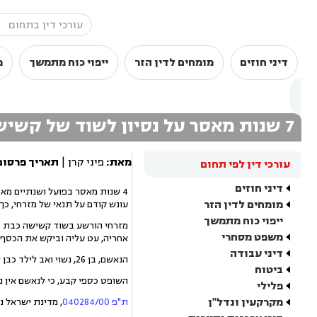
דיני חוזים
מומחים לדין הזר
ייפוי כוח מתמשך
מ
7 שנות מאסר על נסיון לשוד של קשישה בת 79
מאת:
פיני קרן |
תאריך פרסום
עורכי דין לפי תחום
דיני חוזים
4 שנות מאסר בפועל ושנתיים מאס
מומחים לדין הזר
עונש קודם על תנאי של מזרחי, כך שעל מזרחי 
ייפוי כוח מתמשך
משפט מסחרי
אחריה, עט עליה וביקש את הכסף
דיני עבודה
הנאשם, בן 26, נשוי ואב לילד כבן שנה וחצי ואשתו בהריון והוא בעל עבר פלילי של 13 עבירות רכוש ואלימות.
ביטוח
השופט כספי קבע, כי לנאשם אין נ
פלילי
מקרקעין ונדל"ן
ת"פ 040284/00
, מדינת ישראל נ