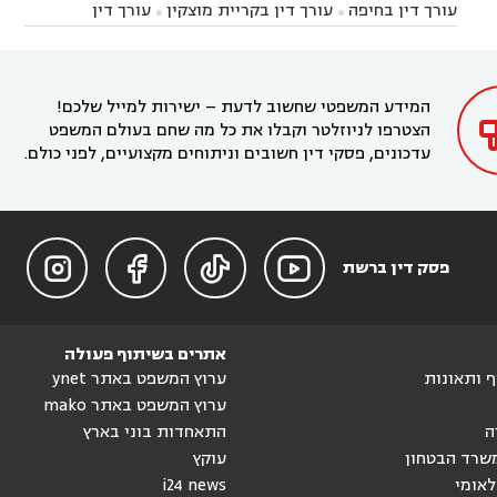



עורך דין בחיפה
עורך דין בקריית מוצקין
עורך דין


עורך דין בחריש
עורך דין בקיסריה
עורך דין בקדימה


בקרית מוצקין
עורך דין בקריית אתא
עורך דין


עורך דין ברמת השרון
עורך דין בתל מונד



בקריית חיים
עורך דין בקרית ביאליק
עורך דין


בחדרה

המידע המשפטי שחשוב לדעת – ישירות למייל שלכם!
הצטרפו לניוזלטר וקבלו את כל מה שחם בעולם המשפט
עדכונים, פסקי דין חשובים וניתוחים מקצועיים, לפני כולם.




פסק דין ברשת
אתרים בשיתוף פעולה
וף ותאונות
ערוץ המשפט באתר ynet
ערוץ המשפט באתר mako
ה
התאחדות בוני בארץ
שרד הבטחון
עוקץ
לאומי
i24 news