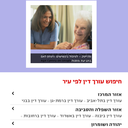
עו"ד נטלי זץ-חורש | צילום: סם יצחקוב,
מהייטק – לטיפול בקשישים: ניצחון לאם
אילוסטרציה: Age Cymru on Unsplash
בתביעת מזונות
חיפוש עורך דין לפי עיר

אזור המרכז
עורך דין בתל-אביב
עורך דין ברמת-גן
עורך דין בבני


ברק
עורך דין בפתח תקווה
עורך דין בראשון לציון

אזור השפלה והסביבה



עורך דין ברחובות
עורך דין בנס ציונה
עורך דין


עורך דין ביבנה
עורך דין באשדוד
עורך דין ברחובות



במודיעין
עורך דין בהרצליה
עורך דין בחולון
עורך



עורך דין בראשון לציון
עורך דין במודיעין
עורך דין

יהודה ושומרון


דין בקרית אונו
עורך דין ברמלה
עורך דין בקריית


בבאר יעקב
עורך דין בגדרה
עורך דין בכפר רות