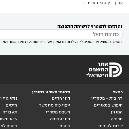



אונו
עורך דין בבת ים
עורך דין בגבעת שמואל
עורך
עורך דין בבית אריה




דין באזור
עורך דין בגן יבנה
עורך דין בעמק חפר



עורך דין במודיעין מכבים רעות
עורך דין במודיעין

רעות
עורך דין בסביון
עורך דין ברמת השרון
עורך



זה הזמן להצטרף לרשימת התפוצה
דין בשוהם

במשלוח הטופס אני מסכים לקבל לכתובת המייל שלי פרסומות ועדכונים מאתר פסק ד
ראשי
תחומי משפט במגזין
דף בית - פסקדין
דיני חוזים
נזקי גוף 
חיפוש במאגרים
ייפוי כוח מתמשך
מיסים
המגזין
משפט מסחרי
תעבורה
חקיקה
דיני עבודה
צבא ומשר
שרות לקוחות
ביטוח
ביטוח לאו