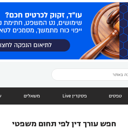
טפסים
פסקדין Live
משאלים
ש
חפש עורך דין לפי תחום משפטי