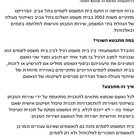
הימנעות מהטלת עונש חמור.
ברוח תפיסה זו הוקם בית המשפט לסמים בתל אביב. הפרויקט
מתקיים משנת 2003 בבית משפט השלום בתל אביב כשיתוף פעולה
של הנהלת בתי המשפט, שירות המבחן והרשות למלחמה בסמים
ובאלכוהול.
במה מתבטא השוני?
ההבדל המשמעותי בין בית משפט רגיל לבין בית משפט לסמים הוא
שבניגוד למצב הרגיל בו מצד אחד יש תובע ומצד שני נאשם
המציגים את טיעוניהם ובסוף השופט מחליט אם להרשיע או לזכות,
בבית המשפט לסמים הדיונים מתקיימים באווירה מיוחדת של
שיתוף פעולה כשכל הצדדים מגויסים לשיקומו של הנאשם.
איך זה מתבצע?
לכל נאשם שנמצא מתאים לתוכנית מותאמת על ידי שירות המבחן
בשיתוף השירות להתמכרויות תכנית טיפול ושיקום אישית שאם
יעמוד בה – לא ייכנס לכלא. בית המשפט מפקח על תכנית הטיפול
בישיבות חודשיות ישירות מול הנאשם ושירות המבחן.
בית המשפט לסמים פונה גם לנאשמים שאינם עצורים וכמו כן
לנאשמים המכורים לאלכוהול ולא רק לסמים.