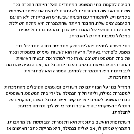
הסיבה להקמת בתי המשפט המיוחדים האלו הייתה ההכרה בכך
ששיטת הענישה המסורתית לא עוזרת לצמצם את שיעור השימוש
בסמים ויש להתמודד עם הבעיה שבשורש העבריינות ולא רק עם
הסימפטומים שלה. ההבנה הייתה שהתמכרות היא מחלה השוללת
את רצונו החופשי של המכור ויש צורך בהתערבות הוליסטית
במכלול נסיבות חייו של העבריין.
בתי משפט לסמים פועלים כחלק מתפיסה רחבה יותר של בתי
משפט כ"פותרי בעיות". הרעיון הוא לעשות שימוש בסמכות ובכוח
של בית המשפט והשופט עצמו כדי לפתור את הבעיה האישית
והחברתית שנמצאת בבסיס העבריינות. כלומר, אם הבעיה שגורמת
לעבריינות היא התמכרות לסמים, המטרה היא לפתור את
ההתמכרות.
המודל בנוי על הפנייתם של חשודים ונאשמים הסובלים מהתמכרות
למסגרות גמילה, וליווי הליך הגמילה על ידי בית המשפט. השופטים
בבתי המשפט לסמים יוצרים קשר אישי עם כל נאשם, מפקחים על
התהליך השיקומי שהוא עובר וניכר כי יש לכך תרומה מכרעת
להצלחתו.
השתתפות הנאשם בתוכנית היא וולנטרית ומבוססת על מחויבותו.
התמריץ שניתן לו, אם יצליח בגמילה, היא מחיקת כתבי האישום או