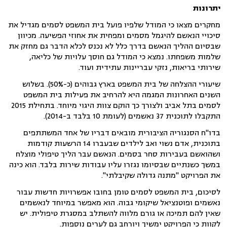
יתרונות
מחקרים מצאו כי המודל שלפיו פועל בית המשפט לסמים מגדיל את
סיכויי הנאשם להיגמל מסמים ומפחית את אחוזי הפשיעה. מכיוון
שבסיום ההליך הנאשם בדרך כלל לא נכנס לכלא הדבר גם מחזק את
שלמות משפחתו. נמצא כי המודל גם חוסך עלויות של כליאה,
שירותי בריאות, נזקי עבריינות עתידית ועוד.
שיעורי ההצלחה של בית המשפט בארץ גבוהים (כ-50%). בשלוש
השנים האחרונות המגמה היא להרחיב את פעילות בית המשפט
לסמים בתל אביב ולצורך כך הוקם צוות היגוי מיוחד. בתחילת 2015
התקבלו לתוכנית 37 נאשמים (לעומת 10 בלבד ב-2014).
בדו"ח הסנגוריה הציבורית מובאים דבריו של אחד המשתתפים
בתוכנית, אדם נשוי ואב לילדים שבעברו 14 הרשעות קודמות
ושהואשם בעבירות סחר בסמים. הנאשם עבר הליך טיפולי מוצלח
במשך כשנתיים שבסיומו נגזרו עליו עבודות שירות בלבד. הוא כינה
את הפרויקט "מתנה גדולה שקיבלתי".
לסיכום, בית המשפט לסמים טומן בחובו אפשרויות חדשות עבור
נאשמים ופוטנציאל שיקומי גבוה. הוא מאפשר במיוחד לנאשמים
שאין להם תמיכה או גורם מלווה להשתלב במסגרת טיפולית. יש
לקוות כי הפרויקט ימשיך ויורחב גם לערים נוספות.