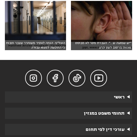
"יש שמועה ש...": העברת מסר לא מבוסס
הוצל"פ: הנחה לאסיר משוחרר שצבר חובות
אילוסטרציה: Matthew Ansley, Unsplash
צילום: jppi, www.morguefile.com
מהווה פרסום לשון הרע
כי התקשה למצוא עבודה




ראשי
תחומי משפט במגזין
עורכי דין לפי תחום