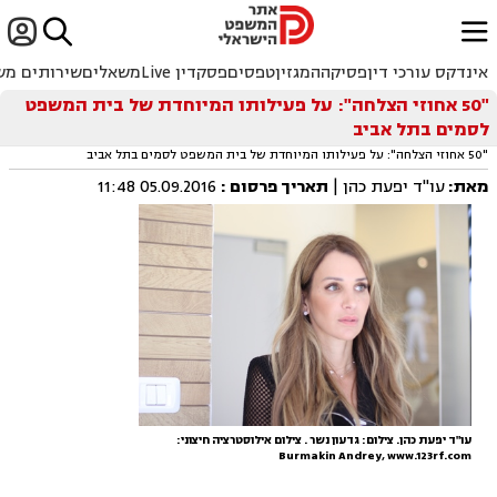


ﱐ
אינדקס עורכי דין
פסיקה
המגזין
טפסים
פסקדין Live
משאלים
שירותים מש
"50 אחוזי הצלחה": על פעילותו המיוחדת של בית המשפט
לסמים בתל אביב
"50 אחוזי הצלחה": על פעילותו המיוחדת של בית המשפט לסמים בתל אביב
מאת:
עו"ד יפעת כהן |
תאריך פרסום
:
05.09.2016 11:48
עו"ד יפעת כהן. צילום: גדעון נשר . צילום אילוסטרציה חיצוני:
Burmakin Andrey, www.123rf.com