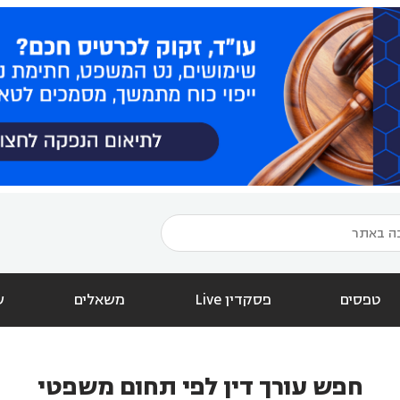
טפסים
פסקדין Live
משאלים
ש
חפש עורך דין לפי תחום משפטי