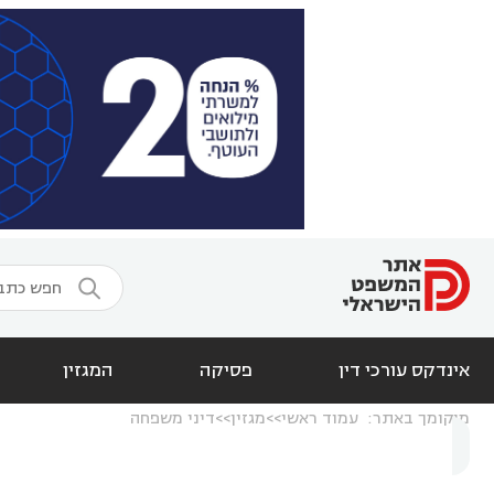

אינדקס עורכי דין
פסיקה
המגזין
מיקומך באתר:
עמוד ראשי
מגזין
דיני משפחה