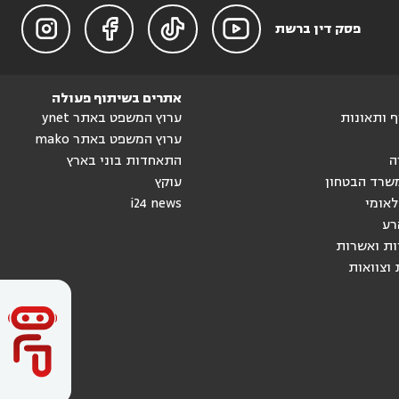




פסק דין ברשת
אתרים בשיתוף פעולה
וף ותאונות
ערוץ המשפט באתר ynet
ערוץ המשפט באתר mako
ה
התאחדות בוני בארץ
שרד הבטחון
עוקץ
לאומי
i24 news
רע
ות ואשרות
 וצוואות