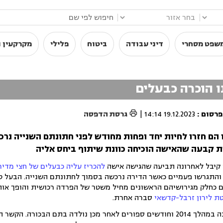
|
|
שפט מסחרי
דיני עבודה
ביטוח
פלילי
מקרקעין ו
 הוכרה כבעלים

פרסום
:
19.12.2023 14:14
|
גרסת הדפסה
הם חזרו לחיות יחד ופחות מחודש לפני חתונתם השנייה נרכ
 קבעה שהאישה הוכיחה כוונת שיתוף ביחס אליה
קיבל לאחרונה תביעה שהגישה אישה
להכריז עליה כבעלים של חצי מדי
רים ל-3, התחתנו והתגרשו פעמיים כאשר הדירה נרכשה בסמוך לחתונתם השנייה. הבעל 
ם כחלק מגירושיהם הראשונים מחיל משטר של הפרדה רכושית והופך אות
ת לירון זרבל-קדשאי
סברה אחרת.
הצדדים נישאו זה לזו לראשונה במהלך 2014 וחודשים ספורים לאחר מכן נולדה בתם הבכורה