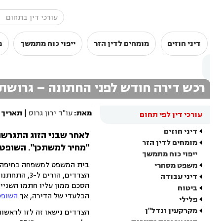
דיני חוזים
מומחים לדין הזר
ייפוי כוח מתמשך
מ
רכש דירה חודש לפני החתונה – גרושתו
מאת:
עו"ד ירון גרוס
|
תאריך 
עורכי דין לפי תחום
דיני חוזים
לאחר שבני הזוג התגרשו 
מומחים לדין הזר
"מחיר למשתכן". השופטת
ייפוי כוח מתמשך
בית המשפט למשפחה בחיפה 
משפט מסחרי
הצדדים, הו
דיני עבודה
הסכם ממון עליו חתמו השניי
ביטוח
הבלעדי של הדירה, אך
השופט
פלילי
מקרקעין ונדל"ן