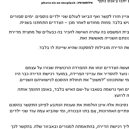
הם יתנו צ'אנס נוסף
אילוסטרציה: photo nic on Unsplash
, זמן קצר לאחר מכן השניין חזרו לקשר ואף הביאו לעולם שני ילדים נוספים. ימים ספורים
יש בלבד. פחות מחודש לאחר מכן – הצדדים התחתנו בשנית.
 לבית המשפט בה עתרה האישה להכיר בה כבעלים של מחצית מדירת
ונתם השנייה מאששת זאת.
ת הדירה מובילות למסקנה שהיא שייכת לו בלבד.
עשה הצדדים זנחו את ההפרדה הרכושית שגזרו על עצמם
ועד להסדיר את ענייני הפרידה, במועד רכישת הדירה כבר היו
מי שהתכוונו "למשוך" את תחולת ההסכם לנישואיהם השניים.
ים ואף נרשמה בטאבו על-שם האיש בלבד, באופן ההופך אותה
 לרועץ.
 נסיבות אלה אינן הולמות את טענות הנתבע לפיהן התקשר בהסכם
את בת זוגו בשנתיים האחרונות, אֵם בתו הבכורה, ומי שהביא עמה עוד שני ילדים
יך רכישת הדירה, בהתאמתה למגורים ובאבזור שלה. בהקשר לכך