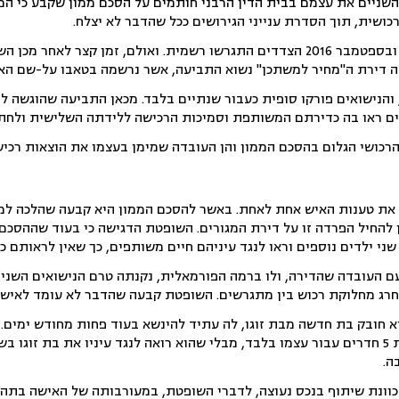
ן וכבר ב-2015 מצאו השניים את עצמם בבית הדין הרבני חותמים על הסכם ממון שקבע כי 
ושית, תוך הסדרת ענייני הגירושים ככל שהדבר לא יצלח.
ואכן, מתווה הזוגיות לא צלח, ובספטמבר 2016 הצדדים התגרשו רשמית. ואולם
שה דירת ה"מחיר למשתכן" נשוא התביעה, אשר נרשמה בטאבו על-שם הא
 והנישואים פורקו סופית כעבור שנתיים בלבד. מכאן התביעה שהוגשה
ים ראו בה כדירתם המשותפת וסמיכות הרכישה ללידתה השלישית ולחת
רכושי הגלום בהסכם הממון והן העובדה שמימן בעצמו את הוצאות רכיש
ת טענות האיש אחת לאחת. ב
אשר להסכם הממון היא קבעה שהלכה למ
להחיל הפרדה זו על דירת המגורים. השופטת הדגישה כי בעוד שההסכם נ
י ילדים נוספים וראו לנגד עיניהם חיים משותפים, כך שאין לראותם כ
ם העובדה שהדירה, ולו ברמה הפורמאלית, נקנתה טרם הנישואים השני
וחרג מחלוקת רכוש בין מתגרשים.
השופטת קבעה שהדבר לא עומד לאישה
 חובק בת חדשה מבת זוגו, לה עתיד להינשא בעוד פחות מחודש ימים.
מכר לרכישת דירת מגורים בת 5 חדרים עבור עצמו בלבד, מבלי שהוא רואה לנגד עיניו 
ה.
וונת שיתוף בנכס נעוצה, לדברי השופטת, במעורבותה של האישה בתהל