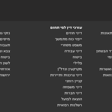
עורכי דין לפי תחום
ותאונות
דיני חוזים
נזקי ג
ייפוי כוח מתמשך
מיסים
משפט מסחרי
תעבור
ד הבטחון
דיני עבודה
צבא ומ
מי
ביטוח
ביטוח 
פלילי
לשון ה
ואשרות
מקרקעין ונדל"ן
אזרחוי
וואות
דיני צרכנות ותיירות
ירושות
קניין רוחני
דיני משפחה
דיני חברות
הוצאה לפועל
רשלנות רפואית