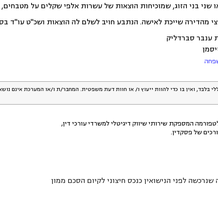
 שני בני הזוג, שמוכיחות הוצאות של עשרות אלפי שקלים על מטבחים, ר
דירה שייכת לאישה. הנתבע חויב לשלם לה הוצאות ושכ"ט עו"ד בסך 7,000 שק
ת ענבר סברדליק
יסמן
שפחה
לי בלבד, ואין בו כדי להוות ייעוץ ו/ או חוות דעת משפטית. המחבר/ת ו/או המערכת אינם נוש
פורמה המספקת שירותי שיווק דיגיטלי למשרדי עורכי דין,
רכים של פסקדין.
שנרכשה לפני הנישואין כנכס חיצוני לקיום הסכם ממון