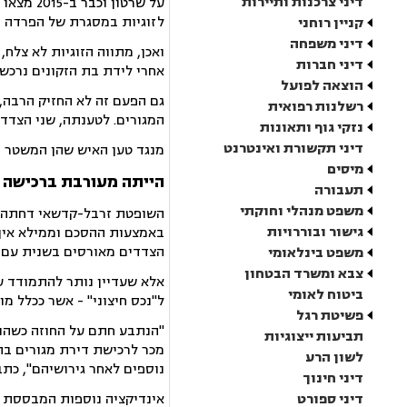
דיני צרכנות ותיירות
על שרטו
לזוגיות במסגרת של הפרדה רכ
קניין רוחני
דיני משפחה
דיני חברות
אחרי לידת בת הזקונים נרכ
הוצאה לפועל
גם הפעם זה לא החזיק הרבה,
רשלנות רפואית
המגורים.
לטענתה, שני הצדד
נזקי גוף ותאונות
דיני תקשורת ואינטרנט
מנגד טען האיש שהן המשטר ה
מיסים
הייתה מעורבת ברכישה
תעבורה
משפט מנהלי וחוקתי
השופטת זרבל-קדשאי דחתה א
גישור ובוררויות
באמצעות ההסכם וממילא אין 
הצדדים מאורסים בשנית עם שנ
משפט בינלאומי
צבא ומשרד הבטחון
אלא שעדיין נותר להתמודד ע
ביטוח לאומי
ל"נכס חיצוני" - אשר ככלל מ
פשיטת רגל
"הנתבע חתם על החוזה כשהוא
תביעות ייצוגיות
לשון הרע
נוספים לאחר גירושיהם", כתב
דיני חינוך
דיני ספורט
אינדיקציה נוספות המבססת כ