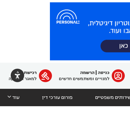

כניסה
|
הרשמה
רכישת מנוי
ﱐ

למנויים ומשתמשים חדשים
למאגר הפסיקה

ירותים משפטיים
פורום עורכי דין
עוד