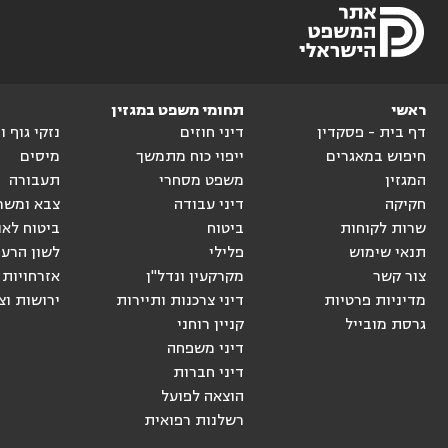
ראשי
תחומי משפט במגזין
דף בית - פסקדין
דיני חוזים
נזקי גוף 
חיפוש במאגרים
ייפוי כוח מתמשך
מיסים
המגזין
משפט מסחרי
תעבורה
חקיקה
דיני עבודה
צבא ומשר
שרות לקוחות
ביטוח
ביטוח לאו
תנאי שימוש
פלילי
לשון הרע
צור קשר
מקרקעין ונדל"ן
אזרחויות 
מדיניות פרטיות
דיני צרכנות ותיירות
ירושות וצ
גרסת מובייל
קניין רוחני
דיני משפחה
דיני חברות
הוצאה לפועל
רשלנות רפואית