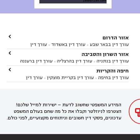
www.123rf.com]

אזור הדרום
עורך דין בבאר שבע
עורך דין באשדוד
עורך דין


באשקלון
עורך דין בבאר טוביה
עורך דין בגן יבנה

אזור השרון והסביבה



עורך דין בניר הבנים
עורך דין בערד
עורך דין בקיבוץ


עורך דין בנתניה
עורך דין בהרצליה
עורך דין ברעננה


זיקים
עורך דין בנתיבות
עורך דין בקרית מלאכי



עורך דין בחדרה
עורך דין בכפר סבא
עורך דין בהוד

חיפה והקריות



השרון
עורך דין באבן יהודה
עורך דין בבנימינה



עורך דין בחיפה
עורך דין בקריית מוצקין
עורך דין


עורך דין בחריש
עורך דין בקיסריה
עורך דין בקדימה


בקרית מוצקין
עורך דין בקריית אתא
עורך דין


עורך דין ברמת השרון
עורך דין בתל מונד



בקריית חיים
עורך דין בקרית ביאליק
עורך דין


בחדרה

המידע המשפטי שחשוב לדעת – ישירות למייל שלכם!
הצטרפו לניוזלטר וקבלו את כל מה שחם בעולם המשפט
עדכונים, פסקי דין חשובים וניתוחים מקצועיים, לפני כולם.