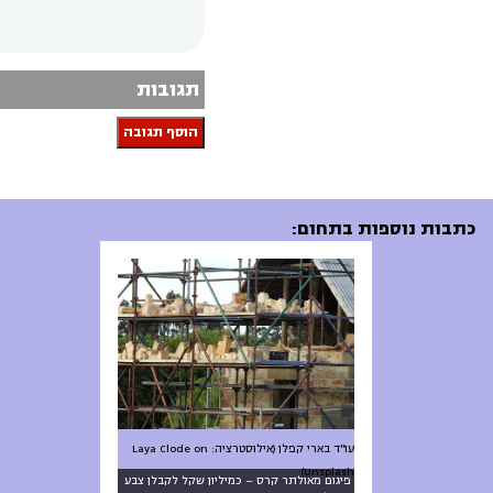
תגובות
הוסף תגובה
כתבות נוספות בתחום:
עו"ד בארי קפלן (אילוסטרציה: Laya Clode on
Unsplash)
פיגום מאולתר קרס – כמיליון שקל לקבלן צבע