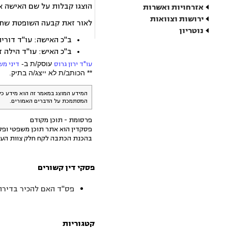
הוצגו קבלות על שם האישה או
אזרחויות ואשרות
ירושות וצוואות
לאור זאת קבעה השופטת שחצי מה
נוטריון
ב"כ האישה: עו"ד דורי
ב"כ האיש: עו"ד הילה ז
עו"ד ירון גרוס
עוסק/ת ב-
דיני מ
** הכותב/ת לא ייצג/ה בתיק.
המידע המוצג במאמר זה הוא מידע כל
המסתמכת על הדברים האמורים.
פרסומת - תוכן מקודם
פסקדין הוא אתר תוכן משפטי ופלט
בהכנת הכתבה לקח חלק צוות העו
פסקי דין קשורים
פס"ד האם להכיר בדירה 
קטגוריות