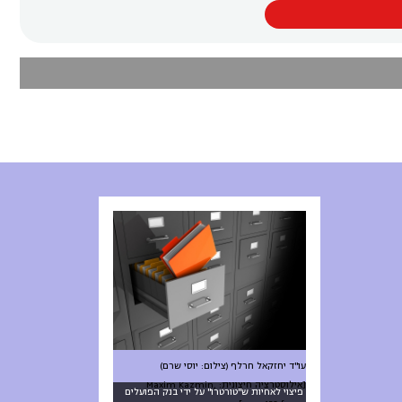
עו"ד יחזקאל חרלף (צילום: יוסי שרם)
[אילוסטרציה חיצונית: Maxim Kazmin,
פיצוי לאחיות ש"טורטרו" על ידי בנק הפועלים