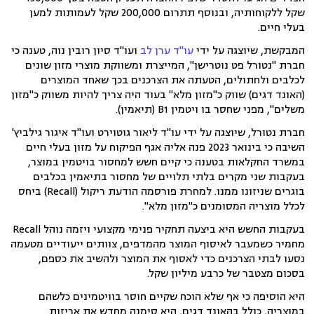
שקל ללקוחותיה, ובנוסף תתרום 200,000 שקל לעמותות למען
בעלי חיים.
המבקשת, שיוצגה על ידי
עו"ד ערן לב
ועו"ד סיון רובין נוה, טענה כי
חברת "נטורל פט נוטרישן", המייצרת ומשווקת מוצרי מזון שונים
לכלבים ולחתולים, הטעתה את הצרכנים בכך שא
חד המוצרים
(האונד דגים) שווק כ"מזון מלא" בעוד היה צריך להיות משווק כ"מזון
משלים", מפני שחסר בו ויטמין B1 (תיאמין).
חברת נטורל, שיוצגה על ידי עו"ד ליאור גוטוירט ועו"ד איגור גילביץ'
השיבה כי
בינואר 2023 פנה אליה אגף הפיקוח על מזון בעלי חיים
במשרד החקלאות בטענה כי קיים חשש למחסור בויטמין במוצר,
בעקבות שני מקרים בלתי תלויים של מחסור בתיאמין בכלבים
בוגרים שניזונו ממנו. למחרת פורסמה הודעת ריקול (Recall) ביחס
לכלל מוצריה המסומנים כ"מזון מלא".
בעקבות החשש היא ביצעה תחקיר פנימי מקצועי ויזמה נוהל Recall
מחמיר כשמעבר לאיסוף המוצר מהמדפים, צוותים ייעודיים מטעמה
נסעו לבתי הצרכנים כדי לאסוף את המוצר ולהשיב את כספם,
בסכום מצטבר של כרבע מיליון שקל.
היא הוסיפה כי אף שלא הוכח שקיים חוסר בוויטמינים כלשהם
במוצריה, כולל בהאונד דגים, היא סימנה מחדש את אריזות