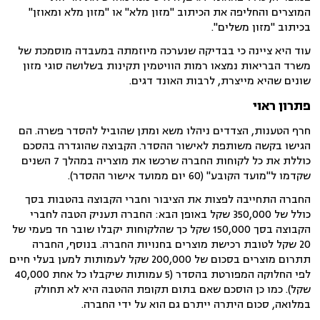
המוצרים והחליפה את הכיתוב "מזון מלא" או "מזון מלא ומאוזן"
בכיתוב "מזון משלים".
עוד היא ציינה כי בבדיקה שנערכה מיוזמתה במעבדה מוסמכת של
משרד הבריאות נמצאו רמות הוויטמין תקינות בשלושה סוגי מזון
שונים שהיא מייצרת, לרבות האונד דגים.
פתרון ראוי
חרף הטענות, הצדדים ניהלו משא ומתן שהוביל להסדר פשרה. הם
הגישו בקשה משותפת לאישור ההסדר. הקבוצה שהוגדרה בהסכם
כוללת את כל לקוחות החברה שרכשו את מוצריה במהלך 7 השנים
שקדמו ל"מועד הקובע" (60 יום ממועד אישור ההסדר).
החברה התחייבה לפצות את הציבור וחברי הקבוצה בהטבות בסך
כולל של 350,000 שקל באופן הבא: החברה תעניק הטבה לחברי
הקבוצה בסך 150,000 שקל כך שהלקוחות יקבלו שובר חד פעמי של
20 שקל לטובת רכישת מוצרים בחנויות החברה.
בנוסף, החברה
תתרום מוצרים בסכום של 200,000 שקל לעמותות למען בעלי חיים
לפי החלוקה המפורטת בהסדר (5 עמותות שיקבלו כל אחת 40,000
שקל). כמו כן הוסכם שאם בתום תקופת ההטבה היא לא תחולק
במלואה, סכום היתרה ייתרם גם הוא על ידי החברה.