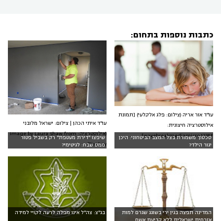
כתבות נוספות בתחום:
עו"ד אור אריה (צילום: פלג אלקלעי) [תמונת
עו"ד איתי הכהן | צילום: ישראל מלובני
אילוסטרציה חיצונית:
(אילוסטרציה: Image by Laura Shaw from
wavebreakmediamicro,123RF]
סכסוך משמורת בצל המצב הביטחוני: היכן
שיפצו "דירת מעטפת" רק בשביל פטור
Pixabay)
יגור הילד?
ממס שבח: לגיטימי?
המדינה תפצה בגין ירי בשוגג שגרם למות
בג"צ: צה"ל אינו מפלה לרעה לקויי למידה
אזרחית ישראלית ללא קביעת אשם