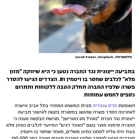
אילוסטרציה: Sarah Power, Unsplash
בתביעה ייצוגית נגד החברה נטען כי היא שיווקה "מזון
מלא" לכלבים שחסר בו ויטמין B1. הצדדים הגיעו להסדר
פשרה שלפיו החברה תחלק הטבה ללקוחות ותתרום
כספים לחמש עמותות
השופטת
הדס עובדיה
מבית המשפט המחוזי בתל אביב אישרה
לאחרונה הסדר פשרה שהושג במסגרת בקשה לאישור תביעה
ייצוגית נגד חברת "נטורל פט נוטרישן". מגישת הבקשה טענה כי
החברה סימנה מוצר בשם "האונד דגים" המיועד לכלבים כמזון מלא
בעוד היה עליה לסמנו כמזון משלים, מאחר שחסר בו ויטמין.
הצדדים הגיעו להסדר שלפיו החברה תעניק הטבה בסך 150,000