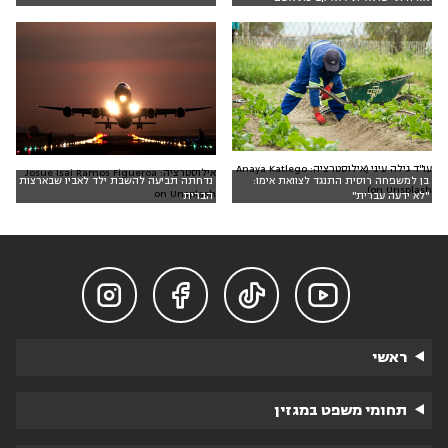
עו"ד גילה עיני (אילוסטרציה: Anaya Katlego
אילוסטרציה: Josue Isai Ramos Figueroa
בן למשפחה רוסית התנגד לצוואת אימו:
נדחתה תביעה להשבת ילד לאביו שבארצות
on Unsplash).
on Unsplash
"לא ידעה עברית"
הברית




ראשי
תחומי משפט במגזין