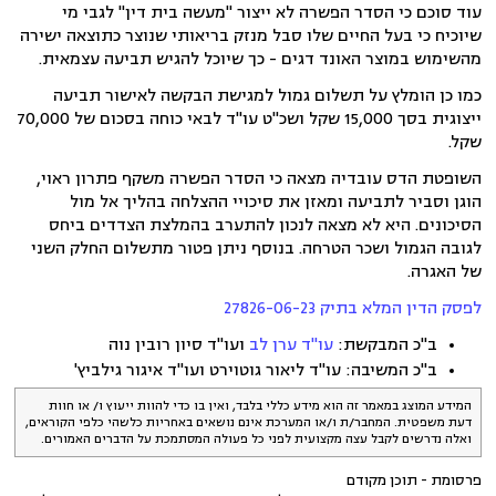
עוד סוכם כי הסדר הפשרה לא ייצור "מעשה בית דין" לגבי מי
שיוכיח כי בעל החיים שלו סבל מנזק בריאותי שנוצר כתוצאה ישירה
מהשימוש במוצר האונד דגים - כך שיוכל להגיש תביעה עצמאית.
כמו כן הומלץ על תשלום גמול למגישת הבקשה לאישור תביעה
ייצוגית בסך 15,000 שקל ושכ"ט עו"ד לבאי כוחה בסכום של 70,000
שקל.
השופטת הדס עובדיה מצאה כי הסדר הפשרה משקף פתרון ראוי,
הוגן וסביר לתביעה ומאזן את סיכויי ההצלחה בהליך אל מול
הסיכונים. היא לא מצאה לנכון להתערב בהמלצת הצדדים ביחס
לגובה הגמול ושכר הטרחה. בנוסף ניתן פטור מתשלום החלק השני
של האגרה.
לפסק הדין המלא בתיק 27826-06-23
ב"כ המבקשת:
עו"ד ערן לב
ועו"ד סיון רובין נוה
ב"כ המשיבה: עו"ד ליאור גוטוירט ועו"ד איגור גילביץ'
המידע המוצג במאמר זה הוא מידע כללי בלבד, ואין בו כדי להוות ייעוץ ו/ או חוות
דעת משפטית. המחבר/ת ו/או המערכת אינם נושאים באחריות כלשהי כלפי הקוראים,
ואלה נדרשים לקבל עצה מקצועית לפני כל פעולה המסתמכת על הדברים האמורים.
פרסומת - תוכן מקודם