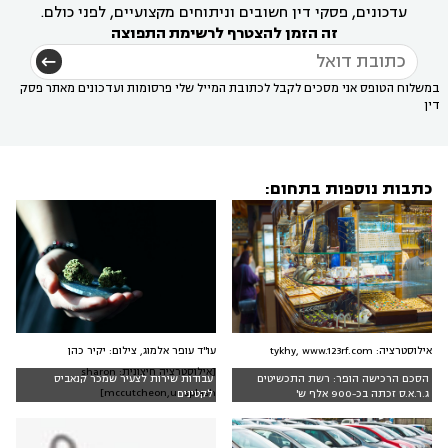
עדכונים, פסקי דין חשובים וניתוחים מקצועיים, לפני כולם.
זה הזמן להצטרף לרשימת התפוצה
במשלוח הטופס אני מסכים לקבל לכתובת המייל שלי פרסומות ועדכונים מאתר פסק
דין
כתבות נוספות בתחום:
עו"ד עופר אלמוג, צילום: יקיר כהן
אילוסטרציה: tykhy, www.123rf.com
[אילוסטרציה חיצונית: sharon
הסכם הרכישה הופר: רשת התכשיטים
עבודות שירות לצעיר שמכר קנאביס
mccutcheon,unsplash]
ג.ר.א.ס זכתה בכ-900 אלף ש'
לקטינים