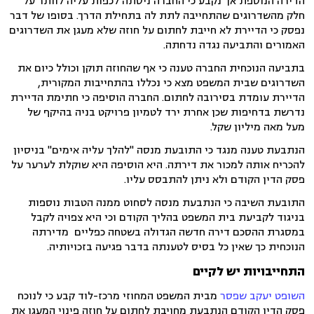
הדירה הנוספת אך נקבע כי החברה ניסתה לכפות עליה לוותר על
חלק מהשדרוגים שהתחייבה לתת לה בתחילת הדרך. בסופו של דבר
נפסק כי הדיירת לא חייבת לחתום על חוזה שלא מעגן את השדרוגים
האמורים והתביעה נגדה נדחתה.
בתביעה הנוכחית החברה טענה כי אף שהחוזה תוקן וכולל כיום את
השדרוגים שבית המשפט מצא כי נכללו בהתחייבות המקורית,
הדיירת עומדת בסירובה לחתום. החברה הוסיפה כי חתימת הדיירת
נדרשת בדחיפות שכן אחרת ירד לטמיון פרויקט בניה בהיקף של
מעל מאה מיליון שקל.
הנתבעת טענה מנגד כי התובעת מנסה "להלך עליה אימים" בניסיון
להכריח אותה למכור את דירתה. היא הוסיפה היא שוקלת לערער על
פסק הדין הקודם ולא ניתן להתבסס עליו.
התובעת השיבה כי הנתבעת מנסה לסחוט ממנה הטבות נוספות
בניגוד לקביעת בית המשפט בהליך הקודם וכי היא צפויה לקבל
במסגרת ההסכם דירה חדשה הגדולה בשטחה כפליים מדירתה
הנוכחית כך שאין כל בסיס לטענתה בדבר פגיעה בזכויותיה.
התחייבויות יש לקיים
השופט יעקב שפסר
מבית המשפט המחוזי מרכז-לוד קבע כי לנוכח
פסק הדין הקודם הנתבעת מחויבת לחתום על חוזה פינוי המעגן את