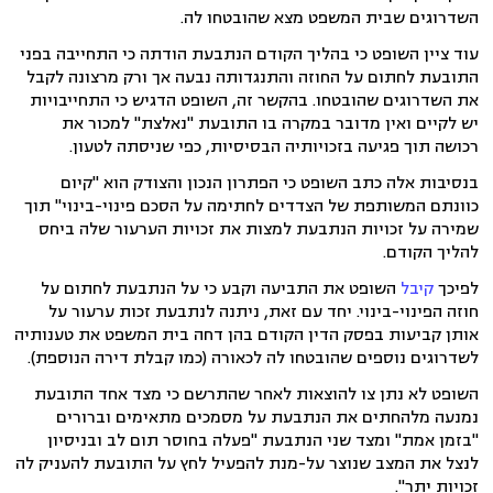
השדרוגים שבית המשפט מצא שהובטחו לה.
עוד ציין השופט כי בהליך הקודם הנתבעת הודתה כי התחייבה בפני
התובעת לחתום על החוזה והתנגדותה נבעה אך ורק מרצונה לקבל
את השדרוגים שהובטחו. בהקשר זה, השופט הדגיש כי התחייבויות
יש לקיים ואין מדובר במקרה בו התובעת "נאלצת" למכור את
רכושה תוך פגיעה בזכויותיה הבסיסיות, כפי שניסתה לטעון.
בנסיבות אלה כתב השופט כי הפתרון הנכון והצודק הוא "קיום
כוונתם המשותפת של הצדדים לחתימה על הסכם פינוי-בינוי" תוך
שמירה על זכויות הנתבעת למצות את זכויות הערעור שלה ביחס
להליך הקודם.
לפיכך
קיבל
השופט את התביעה וקבע כי על הנתבעת לחתום על
חוזה הפינוי-בינוי. יחד עם זאת, ניתנה לנתבעת זכות ערעור על
אותן קביעות בפסק הדין הקודם בהן דחה בית המשפט את טענותיה
לשדרוגים נוספים שהובטחו לה לכאורה (כמו קבלת דירה הנוספת).
השופט לא נתן צו להוצאות לאחר שהתרשם כי מצד אחד התובעת
נמנעה מלהחתים את הנתבעת על מסמכים מתאימים וברורים
"בזמן אמת" ומצד שני הנתבעת "פעלה בחוסר תום לב ובניסיון
לנצל את המצב שנוצר על-מנת להפעיל לחץ על התובעת להעניק לה
זכויות יתר".