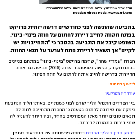
עו"ד אמיר שטיינהרץ. צילום: סטודיו תומאס. צילום אילוסטרציה:
Bogdan Mircea Hoda, www.123rf.com
בתביעה שהוגשה לפני כחודשיים דרשה יזמית פרויקט
בפתח תקווה לחייב דיירת לחתום על חוזה פינוי-בינוי.
השופט קיבל את התביעה בהסבר כי "התחייבויות יש
לקיים" אך השאיר לדיירת פתח לערער על תנאי החוזה.
חברת "עמודי שחף", שיזמה פרויקט "פינוי-בינוי" במתחם בניינים
בפתח תקווה, הגישה בספטמבר השנה (2016) תביעה נגד אחת
הדיירות בדרישה לחייב אותה לחתום על חוזה הפינוי.
לייעוץ בתחום:
עורך דין מקרקעין
בין הצדדים התנהל הליך קודם לפני כשנתיים. באותו הליך הנתבעת
נימקה את סירובה לחתום בטענה כי החברה התחייבה לתת לה
תנאים טובים יותר מאלו המפורטים בחוזה, ובין היתר להעניק לה
שתי דירות בתמורה לדירתה.
בפסק הדין בהליך הקודם
נדחתה פרשנותה של הנתבעת בעניין