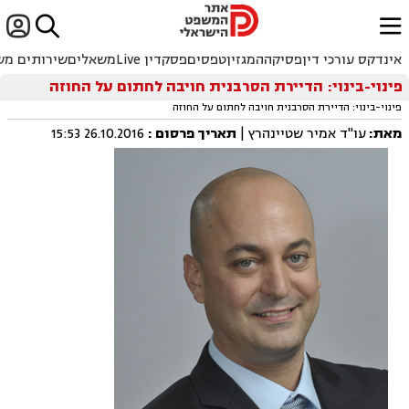


ﱐ
אינדקס עורכי דין
פסיקה
המגזין
טפסים
פסקדין Live
משאלים
שירותים מש
פינוי-בינוי: הדיירת הסרבנית חויבה לחתום על החוזה
פינוי-בינוי: הדיירת הסרבנית חויבה לחתום על החוזה
מאת:
עו"ד אמיר שטיינהרץ |
תאריך פרסום
:
26.10.2016 15:53