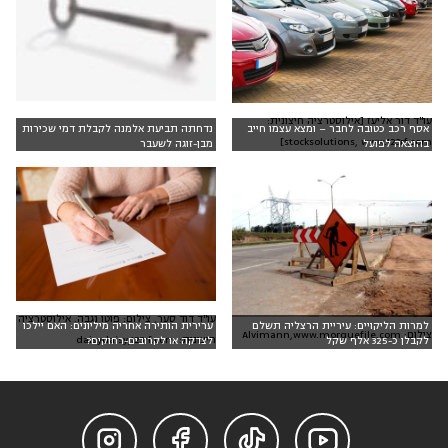
עו"ד דור אליעז [אילוסטרציה חיצונית:
אסף רכב כטובה לחבר – ומצא עצמו חייב
נדחתה תביעת אלמנה לקבלת דמי שכירות
stocksolutions, www.123rf.com]
בהוצאה לפועל
מבן-זוגה לשעבר
עו"ד דוד סער, צילום: פוטו נגבה. אילוסטרציה
למרות הליקויים: עיריית הרצליה תשלם
ערירית הותירה אחריה מיליונים: האם יילכו
צילום: Alvimann,www.morguefile.com
חיצונית: daisydaisy,123rf.com
לקבלן כ-325 אלף שקל
לצדקה או לקרובים-רחוקים?



