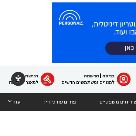

כניסה
|
הרשמה
רכישת מנוי
ﱐ

למנויים ומשתמשים חדשים
למאגר הפסיקה

ירותים משפטיים
פורום עורכי דין
עוד