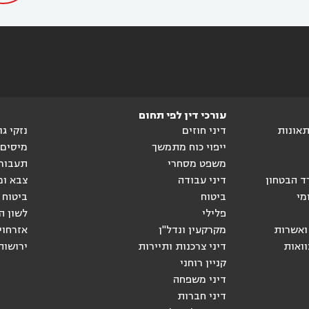
עורכי דין לפי תחום
ותאונות
דיני חוזים
נזקי ג
ייפוי כוח מתמשך
מיסים
משפט מסחרי
תעבור
ד הבטחון
דיני עבודה
צבא ומ
מי
ביטוח
ביטוח 
פלילי
לשון ה
ואשרות
מקרקעין ונדל"ן
אזרחוי
וואות
דיני צרכנות ותיירות
ירושות
קניין רוחני
דיני משפחה
דיני חברות