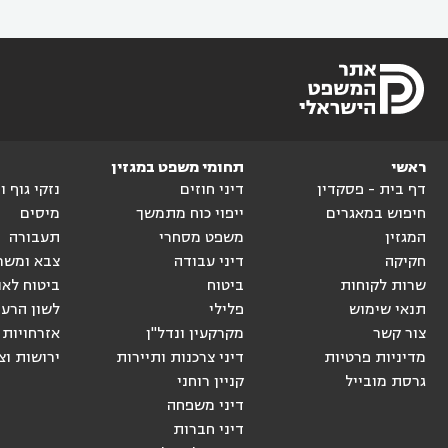
ראשי
תחומי משפט במגזין
דף בית - פסקדין
דיני חוזים
נזקי גוף 
חיפוש במאגרים
ייפוי כוח מתמשך
מיסים
המגזין
משפט מסחרי
תעבורה
חקיקה
דיני עבודה
צבא ומשר
שרות לקוחות
ביטוח
ביטוח לאו
תנאי שימוש
פלילי
לשון הרע
צור קשר
מקרקעין ונדל"ן
אזרחויות 
מדיניות פרטיות
דיני צרכנות ותיירות
ירושות וצ
גרסת מובייל
קניין רוחני
דיני משפחה
דיני חברות