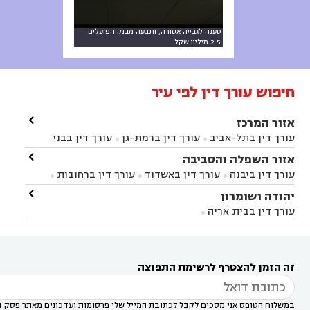
טענה לגבייה אסורה, ותבעה מבנק הפועלים
2.5 מיליון שקל
חיפוש עורך דין לפי עיר

אזור המרכז
עורך דין בתל-אביב
עורך דין ברמת-גן
עורך דין בבני


ברק
עורך דין בפתח תקווה
עורך דין בראשון לציון

אזור השפלה והסביבה



עורך דין ברחובות
עורך דין בנס ציונה
עורך דין


עורך דין ביבנה
עורך דין באשדוד
עורך דין ברחובות



במודיעין
עורך דין בהרצליה
עורך דין בחולון
עורך



עורך דין בראשון לציון
עורך דין במודיעין
עורך דין

יהודה ושומרון


דין בקרית אונו
עורך דין ברמלה
עורך דין בקריית


בבאר יעקב
עורך דין בגדרה
עורך דין בכפר רות



אונו
עורך דין בבת ים
עורך דין בגבעת שמואל
עורך
עורך דין בבית אריה




דין באזור
עורך דין בגן יבנה
עורך דין בעמק חפר



עורך דין במודיעין מכבים רעות
עורך דין במודיעין

רעות
עורך דין בסביון
עורך דין ברמת השרון
עורך



זה הזמן להצטרף לרשימת התפוצה
דין בשוהם

במשלוח הטופס אני מסכים לקבל לכתובת המייל שלי פרסומות ועדכונים מאתר פסק ד