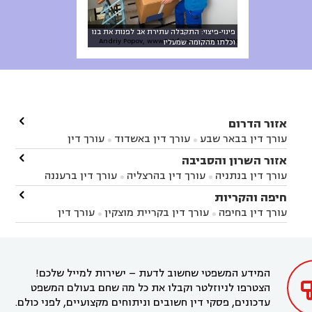
פינוי-פיצוי: התקבלה עתירת אב לפנות את בנו
אילוסטרציה: Andriy Popov, www.123rf.com
וכלתו מהקומה שמעליו

אזור הדרום
עורך דין בבאר שבע
עורך דין באשדוד
עורך דין


באשקלון
עורך דין בבאר טוביה
עורך דין בגן יבנה

אזור השרון והסביבה



עורך דין בניר הבנים
עורך דין בערד
עורך דין בקיבוץ


עורך דין בנתניה
עורך דין בהרצליה
עורך דין ברעננה


זיקים
עורך דין בנתיבות
עורך דין בקרית מלאכי



עורך דין בחדרה
עורך דין בכפר סבא
עורך דין בהוד

חיפה והקריות



השרון
עורך דין באבן יהודה
עורך דין בבנימינה



עורך דין בחיפה
עורך דין בקריית מוצקין
עורך דין


עורך דין בחריש
עורך דין בקיסריה
עורך דין בקדימה


בקרית מוצקין
עורך דין בקריית אתא
עורך דין


עורך דין ברמת השרון
עורך דין בתל מונד



בקריית חיים
עורך דין בקרית ביאליק
עורך דין


בחדרה

המידע המשפטי שחשוב לדעת – ישירות למייל שלכם!
הצטרפו לניוזלטר וקבלו את כל מה שחם בעולם המשפט
עדכונים, פסקי דין חשובים וניתוחים מקצועיים, לפני כולם.