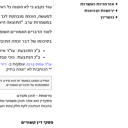
אזרחויות ואשרות
עוד נקבע כי לא הוצגה כל רא
ירושות וצוואות
למעשה, הוכחה מובהקת לכך ש
נוטריון
במשמרות ערב. "התוצאה היא 
לאור הדברים האמורים השופטת ק
בסיכומו של דבר זכתה התובעת בפיצויים של 75 אלף שקל בתוספת 
ב"כ התובעת: עו"ד איר
ב"כ הנתבעת: כוכי טבקה
עו"ד עמוס ברכה
עוסק/ת ב-
דיני
** הכותב/ת לא ייצג/ה בתיק.
המידע המוצג במאמר זה הוא מידע כל
המסתמכת על הדברים האמורים.
פרסומת - תוכן מקודם
פסקדין הוא אתר תוכן משפטי ופלט
בהכנת הכתבה לקח חלק צוות העו
פסקי דין קשורים