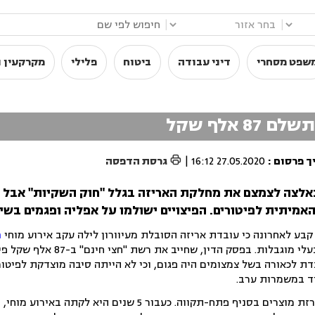
|
|
שפט מסחרי
דיני עבודה
ביטוח
פלילי
מקרקעין ו
אלף שקל

ך פרסום
:
27.05.2020 16:12
|
גרסת הדפסה
לצה לצמצם את מחלקת האריזה בגלל "חוק השקיות" אבל תו
מיתית לפיטורים. הפיצויים ישולמו על אפליה ופגמים בשי
בע לאחרונה כי עובדת אריזה הסובלת מעיוורון לילה עקב אירוע מוחי
פ
ובניגוד לחוק שוויון זכויות לבעלי מוגבלות. בפסק ה
דת לכאורה בשל צמצומים היה פגום, וכי לא הייתה סיבה מוצדקת לפיטו
ד במשמרות ערב.
העובדת הועסקה מ-2011 כאורזת מוצרים בסניף פתח-תקווה. כעבור 5 שנים היא לקתה 