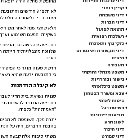
דיני צרכנות ותיירות
מחופשת מחלה הורה רופא תעס
קניין רוחני
לא חלפו 3 חודשים ו
דיני משפחה
ועורכת דין ולאחריו הוחלט 
דיני חברות
אלא שחצי שנה לאחר מכן היא
הוצאה לפועל
בשקיות. הפעם השימוע נערך 
רשלנות רפואית
נזקי גוף ותאונות
בתביעה שהגישה נגד הרשת טע
דיני תקשורת ואינטרנט
שלנוכח מוגבלויותיה הייתה 
מיסים
בערב.
תעבורה
הרשת טענה מנגד כי הפיטורי
משפט מנהלי וחוקתי
כי התובעת ידעה שהיא רשאי
גישור ובוררויות
לא קיבלה הזדמנות
משפט בינלאומי
צבא ומשרד הבטחון
סגנית נשיאת בית הדין לעבו
ביטוח לאומי
התביעה התברר לראשונה כי ז
פשיטת רגל
"האמיתיות" כלפיה.
תביעות ייצוגיות
יתרה מכך, השופטת לא הבינה 
לשון הרע
בהבנת הדברים, היה על הנתב
דיני חינוך
דיני ספורט
משתי סיבות אלה קבעה השופטת כי