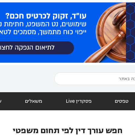
טפסים
פסקדין Live
משאלים
ש
חפש עורך דין לפי תחום משפטי