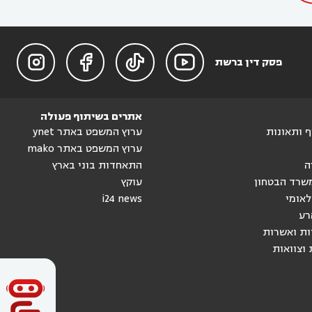




פסק דין ברשת
אתרים בשיתוף פעולה
וף ותאונות
ערוץ המשפט באתר ynet
ערוץ המשפט באתר mako
ה
התאחדות בוני בארץ
שרד הבטחון
עוקץ
לאומי
i24 news
רע
ות ואשרות
 וצוואות