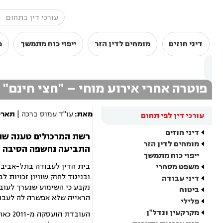
דיני חוזים
מומחים לדין הזר
ייפוי כוח מתמשך
מ
פוטרה אחרי אירוע מוחי – "חצי חינם" תשלם 87 
מאת:
עו"ד עמוס ברכה
|
תארי
עורכי דין לפי תחום
דיני חוזים
רשת המרכולים טענה שנא
מומחים לדין הזר
התביעה נחשפה הסיבה הא
ייפוי כוח מתמשך
בית הדין לעבודה בתל-אביב ק
משפט מסחרי
דיני עבודה
נקבע כי השימוע שנערך לעוב
ביטוח
הראייה שלא אפשרה לה לעבו
פלילי
מקרקעין ונדל"ן