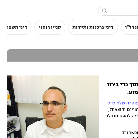

נדל"ן
דיני צרכנות ותיירות
קניין רוחני
דיני משפחה
ך כדי בירור
מוע.
וטרה שלא כדין
דין, שחייב את רשת "חצי חינם" ב-87 אלף שקל פיצויים והוצאות,
ריה למעט מגבלת
באירוע מוחי, וכשחזרה