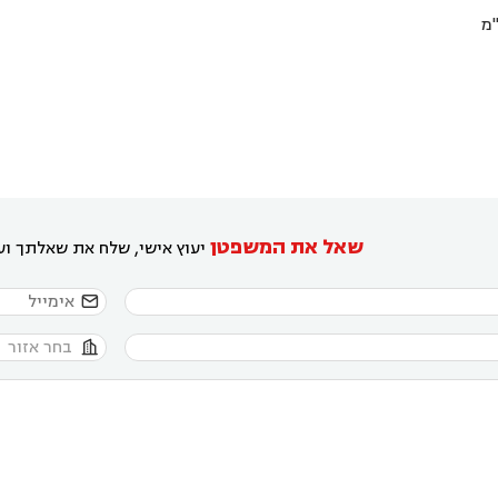
"מ
שאל את המשפטן
יעוץ אישי, שלח את שאלתך ועו

