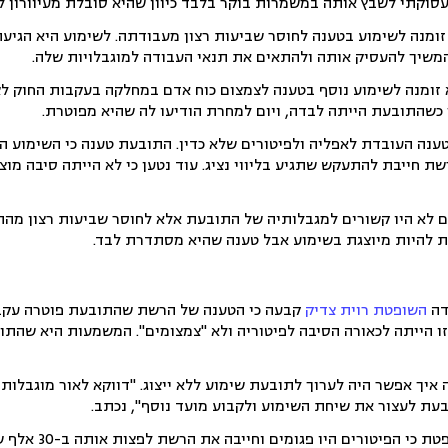
וקתי לשבץ אותה במשמרות בוקר בלבד כיוון שהיא סובלת מעיוורון לי
התובעת זומנה לשימוע בטענה לחוסר שביעות רצון מעבודתה. לשימוע היא הגיע
להמשיך להעסיק אותה ולהתאים את תנאי העבודה למוגבלויות שלה.
 זומנה לשימוע נוסף בטענה לצמצום כוח אדם במחלקה בעקבות החוק ל
כשהתובעת הייתה לבדה, ויום למחרת הודיעו לה שהיא מפוטרת.
נה העובדת לאפליה ולפיטורים שלא כדין. התובעת טענה כי השימוע ה
רשת חייבת להתעקש שתגיע בליווי נציג. עוד נטען כי לא הייתה סיבה
ם לא היו קשורים למגבלותיה של התובעת אלא לחוסר שביעות רצון מהתפ
ת להיות מיוצגת בשימוע אבל טענה שהיא מסתדרת לבד.
דה
השופטת רוית צדיק
קבעה כי הטענה של הרשת שהתובעת פוטרה עקב ח
ו הייתה לכאורה הסיבה לפיטוריה ולא "צמצומים". המשמעות היא שהתו
איך אפשר היה לערוך לתובעת שימוע ללא ייצוג. "דווקא לאור מוגבלות 
עת לעצור את שיחת השימוע ולקבוע מועד נוסף", נכתב.
 הפיטורים היו פגומים וחייבה את הרשת לפצות אותה ב-30 אלף שקל.