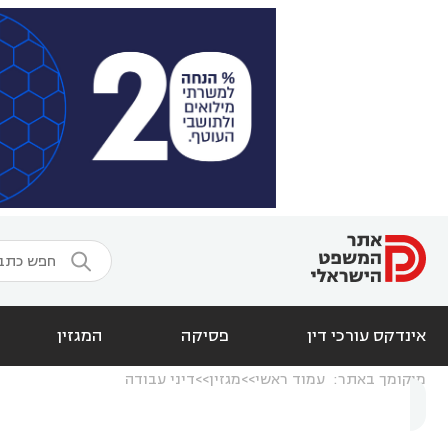

אינדקס עורכי דין
פסיקה
המגזין
מיקומך באתר:
עמוד ראשי
מגזין
דיני עבודה