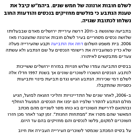
לשלם חובות ארנונה של חמש שנים. ביהמ״ש קיבל את
טענת הנתבע כי פולשים מחזיקים בנכסים והודעות החוב
נשלחו לכתובת שגויה.
בתביעה שהוגשה ב-2011 דרשה עיריית ירושלים מאדם שבבעלותו
שלושה נכסים מסחריים בעיר לשלם חובות ארנונה שהצטברו מאז
2006. בית משפט השלום
דחה את התביעה
וקבע שהעירייה פעלה
שלא כדין כשהעבירה את רישומי הנכסים על שם הנתבע ולא עשתה
צעדים מתבקשים לאיתורו.
בבסיס התביעה עמדו שלוש חנויות במזרח ירושלים ששייכות
לנתבע. הנכסים הושכרו לשוכרים שונים אך בשנת 1997 חדלו אלה
לשלם דמי שכירות. הנתבע הגיש נגדם תביעת פינוי ותביעות
כספיות שהתקבלו.
ב-2006, לאחר שנים של התדיינויות והליכי הוצאה לפועל, הגיע
מולם הנתבע להסדר שלפיו הם יפנו את הנכסים. המנעול הוחלף
ובהתאם לדרישת השוכרים בא כוחו מסר לשניים מהם מכתב
המאשר שהם מסרו את ״מפתחות החנות״. זמן קצר לאחר מכן חזרו
השוכרים למקום, פלשו לנכסים והם מחזיקים בהם עד היום.
על בסיס המכתב שנמסר לשוכרים העירייה העבירה את חיוב