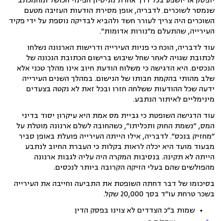
יופסק או יושפע בכל דרך אחרת מניסיון הפינוי הכושל ומהמכתב
שנמסר לשוכרים. לדבריה, אופן מסירת הודעות העזיבה מטעם
השוכרים היה צריך לעורר חשד ולהביא לבדיקה נוספת על ידי פקיד
העירייה, שהתעלם מ״נורות אדומות״.
עוד לדבריה, הוכח כי פניות העירייה ודרישות הארנונה נשלחו
לכתובת שגויה לאחר שחל שיבוש ברישום הכתובת הנכונה של
הנכסים. היא הדגישה כי משלוח הודעת חיוב אינו מהלך טכני אלא
שלב מהותי בהקמת חבותו של הנישום. במהלך השנים העירייה
ידעה שכל ההודעות ששלחה חזרו ובכל זאת לא נקטה בצעדים
מינימליים לאיתור הנתבע.
עוד הדגישה השופטת כי גביית מס אמת היא עיקרון יסוד בדיני
המס, ״נשמת החוק ותכליתו״, כשהחובה לשלם ארנונה מוטלת על
״מחזיק בנכס״. לדבריה, אילו הייתה העירייה פועלת באופן סביר
מבעוד מועד היא יכלה לראות בקלות כי העברת החיוב לנתבע
הייתה לא תקינה. בנסיבות המקרה היה עליה לגבות ארנונה
מהפולשים שהם בעלי הזיקה הקרובה ביותר לנכסים.
בסיכומו של דבר דחתה השופטת את התביעה וחייבה את העירייה
בשכר טרחת עו״ד בסך 20,000 שקל.
שמות ב״כ הצדדים לא צוינו בפסק הדין