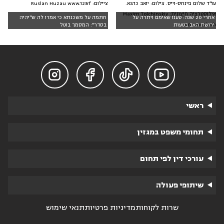
ציילום: Ruslan Huzau www.123rf
עו"ד שלום פינחס-וייס. צילום: יואב כהנא.
אילוסטרציה חיצונית: Maxim Tolchinskiy
אחרי 20 שנה: טענו שאימם ויתרה על
חתמה על משכנתא כי אמרו לה ש"יהיה
on Unsplash
ירושת האב בטעות
בסדר": המסמך בוטל




ראשי
תחומי משפט במגזין
עורכי דין לפי תחום
שיתופי פעולה
שרות לקוחות
מדיניות פרטיות
תנאי שימוש