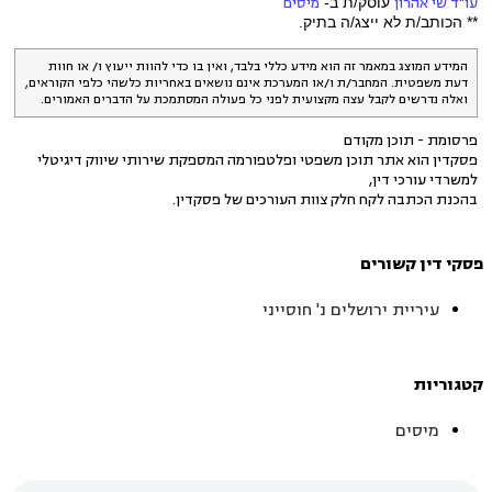
עו"ד שי אהרון
עוסק/ת ב-
מיסים
** הכותב/ת לא ייצג/ה בתיק.
המידע המוצג במאמר זה הוא מידע כללי בלבד, ואין בו כדי להוות ייעוץ ו/ או חוות
דעת משפטית. המחבר/ת ו/או המערכת אינם נושאים באחריות כלשהי כלפי הקוראים,
ואלה נדרשים לקבל עצה מקצועית לפני כל פעולה המסתמכת על הדברים האמורים.
פרסומת - תוכן מקודם
פסקדין הוא אתר תוכן משפטי ופלטפורמה המספקת שירותי שיווק דיגיטלי
למשרדי עורכי דין,
בהכנת הכתבה לקח חלק צוות העורכים של פסקדין.
פסקי דין קשורים
עיריית ירושלים נ' חוסייני
קטגוריות
מיסים