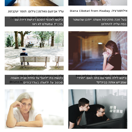
אילוסטרציה: Diana Cibotari from Pixabay
עו"ד אבינעם גואלמן | צילום: תומר יעקבסון.
אילוסטרציה חיצונית: Jarek Ceborski on
בעל זוכה מתקיפת אשתו: ייתכן שהשוטר
ביקשו לאכוף הסכם רכישת דירה עם
Unsplash
כפה עליה להתלונן
מוכרת שמעולם לא ראו
אילוסטרציה: Ben White on Unsplash
עו״ד קרן דותן ברדה (צילום: בן פרג,
ביקש לילה נוסף עם בתו. האם: "חרדי
בקשת בת ״להגן״ על נחלת אביה חשפה
אילוסטרציה: Bruno Martins, Unsplash)
שמבייש אותה בביה"ס"
סכסוך על ירושתו בעודו בחיים