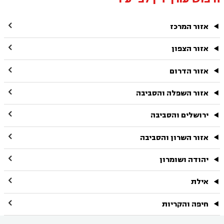

אזור המרכז

אזור הצפון

אזור הדרום

אזור השפלה והסביבה

ירושלים והסביבה

אזור השרון והסביבה

יהודה ושומרון

אילת

חיפה והקריות