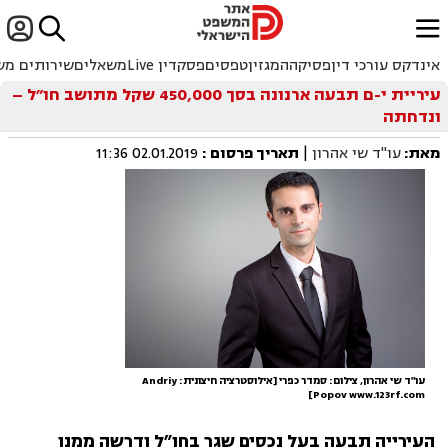


ﱐ
אינדקס עורכי דין
פסיקה
המגזין
טפסים
פסקדין Live
משאלים
שירותים מש
עיריית י-ם תבעה ארנונה בסך 450,000 שקל מתושב חו״ל –
ונדחתה
מאת:
עו"ד שי אהרון
|
תאריך פרסום
:
02.01.2019 11:36
עו"ד שי אהרון, צילום: סמדר כפרי [אילוסטרציה חיצונית: Andriy
Popov www.123rf.com]
העירייה תבעה בעל נכסים שגר בחו״ל ודרשה ממנו