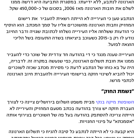
הארנונה לנתבע, ללא ידיעתו. במסגרת התביעה היא דרשה ממנו
לשלם את חובות הארנונה מאז 2006, בסכום של כ-450,000 שקל.
הנתבע טען כי העירייה לא הייתה רשאית להעביר את רישום
המחזיק וחבות הארנונה מהשוכרים אליו על סמך המכתב. הוא הוסיף
כי הודעות ששלחה אליו העירייה נשלחו לכתובת שגויה ודבר החיוב
נודע לו רק ב-2015 כשעוכב ביציאתו בשדה התעופה בשל הליכי
הוצאה לפועל.
העירייה טענה מנגד כי די בהודעה חד צדדית של שוכר כדי להעביר
ממנו את חובת תשלום הארנונה, כפי שנעשה במקרה זה. לדבריה,
היה על בא כוחו של הנתבע לדעת כי מסירת מכתב שכזה לשוכרים
יכול להביא לשינוי חזקה ברישומי העירייה ולהעברת חיוב הארנונה
לכתפי מרשו.
״נשמת החוק״
השופטת מיקה בנקי
מבית משפט השלום בירושלים ציינה כי לצורך
העברת חזקה יש צורך בהודעה בכתב מטעם המחזיק והעירייה לא
הייתה צריכה להסתפק בהודעה בעל פה של השוכרים בצירוף אותה
״אסמכתא״ על פינוי החנויות.
היא קבעה כי לא הייתה לנתבע כל סיבה להניח כי תשלום הארנונה