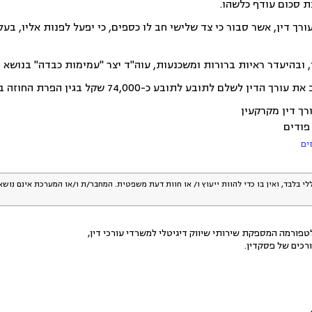
 סכום עודף כלשהו.
רך דין, אשר סבור כי צד שלישי חב לו כספים, כי יפעל לפנות אליו, בע
, ובהיעדר ראיות ברורות ומשכנעות, עוה"ד יצר "עמימות כבדה" בנושא 
 כ-74,000 שקל בגין הפרת החוזה בנוסף להוצאות משפט ושכ"ט עו"ד בסך 13,500 שקל.
ורך דין מקרקעין
 פודים
ים
לי בלבד, ואין בו כדי להוות ייעוץ ו/ או חוות דעת משפטית. המחבר/ת ו/או המערכת אינם נוש
פורמה המספקת שירותי שיווק דיגיטלי למשרדי עורכי דין,
רכים של פסקדין.