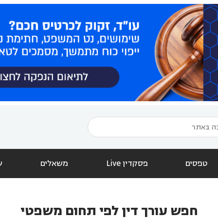
טפסים
פסקדין Live
משאלים
ש
חפש עורך דין לפי תחום משפטי