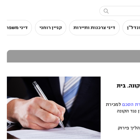

נדל"ן
דיני צרכנות ותיירות
קניין רוחני
דיני משפחה
ונה. בית
למכירת
 נגד הקונה
הליך פירוק