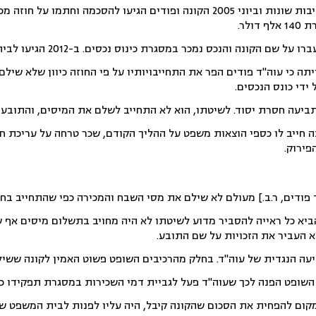
הליך פירוק השיתוף עוכב מסיבות שונות וביוני 2005 הקונה ופודים הגיעו להסכמה וחת
ולר.
מכר במסגרת כינוס נכסים. ב-2012 הגיעו לבית המשפט תביעות הדדיות – האחת של הקונה והשנייה של פודים.
תה כי עוה"ד פודים הפר את התחייבויותיו על פי החוזה כיוון שלא שילם
בתביעה חסרת יסוד. לשיטתו, הוא לא התחייב לשלם את המיסים, והתובע
פירוק.
ד פודים, ר.ב.] מעולם לא שילם את מסי השבח והמכירה כפי שהתחייב בחו
הביא כל ראייה להסביר מדוע לשיטתו לא היה מחויב בתשלום מיסים אף ש
 העביר את הזכויות על שם התובע.
 הנגדית של עוה"ד. בחלק מהרכיבים השופט פשוט האמין לקונה ששילם 
השופט הפנה לכך שעוה"ד פעל לגביית דמי השכירות במסגרת תפקידו ככו
מקום להפחית את הסכום שהקונה קיבל, היה עליו לפנות לבית המשפט של