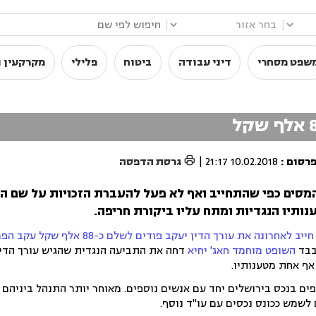
|
|
שפט מסחרי
דיני עבודה
ביטוח
פלילי
מקרקעין ו

פרסום
:
10.02.2018 21:17
|
גרסת הדפסה
המסים כפי שהתחייב ואף לא פעל להעברת הזכויות על שם הק
תיו הנגדיות ומתח עליו ביקורת חריפה.
חייב לאחרונה את עורך הדין יעקב פודים לשלם כ-88 אלף שקל עקב הפרת הסכם
 בבד
השופט מוחמד חאג' יחיא
דחה את התביעה הנגדית שהגיש עורך הדין
אף אחת מטענותיו.
פים בנכס בירושלים יחד עם אנשים נוספים. מאוחר יותר התנהל ביניהם 
לשמש ככונס נכסים עם עו"ד נוסף.