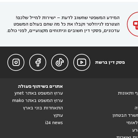
עורך דין ברמת השרון
עורך דין בתל מונד



בקריית חיים
עורך דין בקרית ביאליק
עורך דין


בחדרה

המידע המשפטי שחשוב לדעת – ישירות למייל שלכם!
הצטרפו לניוזלטר וקבלו את כל מה שחם בעולם המשפט
עדכונים, פסקי דין חשובים וניתוחים מקצועיים, לפני כולם.




פסק דין ברשת
אתרים בשיתוף פעולה
וף ותאונות
ערוץ המשפט באתר ynet
ערוץ המשפט באתר mako
ה
התאחדות בוני בארץ
שרד הבטחון
עוקץ
לאומי
i24 news
רע
ות ואשרות