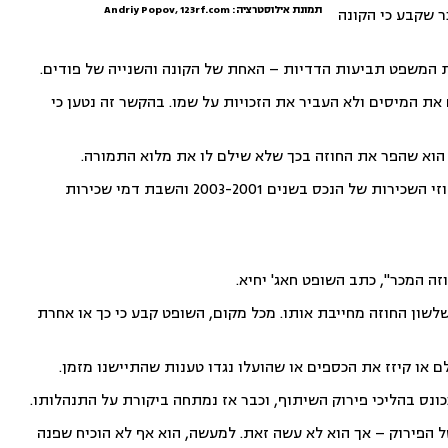
תמונת אילוסטרציה: Andriy Popov, 123rf.com
מו על חוזה מכר שקבע כי הקונה
 את המיסים ולא העביר את הזכויות על שמו. בהקשר זה נטען כי
 הוא שהפר את החוזה בכך שלא שילם לו את מלוא התמורה.
בתביעה שלו הוא טען כי הקונה חייב לו כספי הוצאות משפט על ההליך הקודם, שכר טרחה על עריכת חוזי השכירות של הנכס בשנים 2003-2001 והשבת דמי שכירות
זה המכר", כתב השופט חאג' יחיא.
לשון החוזה מחייבת אותו. מכל מקום, השופט קבע כי כך או אחרת
או קיזז את הכספים או שהועלו נגדו טענות שהתיישנו מזמן.
נס בהליכי פירוק השיתוף, וכבר אז נמתחה ביקורת על התנהלותו.
 הפירוק – אך הוא לא עשה זאת. למעשה, הוא אף לא הוכיח שפנה