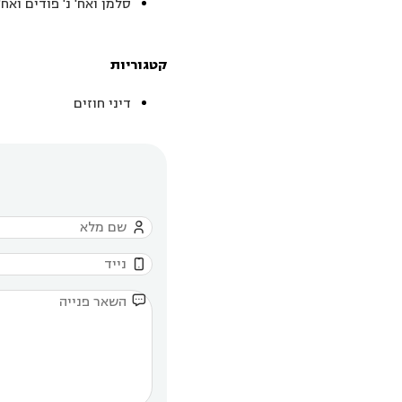
סלמן ואח' נ' פודים ואח'
קטגוריות
דיני חוזים


