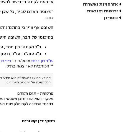
אי פעם לקונה בדרישה להשבת
אזרחויות ואשרות
ירושות וצוואות
"מצופה מאדם סביר, כל שכן עו
נוטריון
כתב.
השופט אף ציין כי בהתנהגותו
בסיכומו של דבר, השופט חייב את עורך הדין לשלם לתובע לתובע
ב"כ הקונה: רון חמד, ע
ב"כ עוה"ד: עו"ד גדעון
עו"ד רון ברנט
עוסק/ת ב-
דיני חוז
** הכותב/ת לא ייצג/ה בתיק.
המידע המוצג במאמר זה הוא מידע כל
המסתמכת על הדברים האמורים.
פרסומת - תוכן מקודם
פסקדין הוא אתר תוכן משפטי ופלט
בהכנת הכתבה לקח חלק צוות העו
פסקי דין קשורים