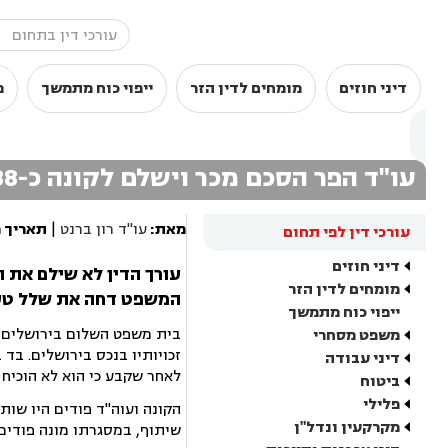
דיני חוזים
מומחים לדין הזר
ייפוי כוח מתמשך
מ
עו"ד הפר הסכם מכר וישלם לקונה כ-88 אלף שקל
מאת:
עו"ד רון ברנט
|
תאריך 
עורכי דין לפי תחום
דיני חוזים
עורך הדין לא שילם את 
מומחים לדין הזר
המשפט דחה את שלל טענו
ייפוי כוח מתמשך
בית משפט השלום בירושלים
משפט מסחרי
זכויותיו בנכס בירושלים. בד
דיני עבודה
לאחר שקבע כי הוא לא הוכיח 
ביטוח
פלילי
הקונה ועוה"ד פודים היו שות
מקרקעין ונדל"ן
שיתוף, במסגרתו מונה פודים 