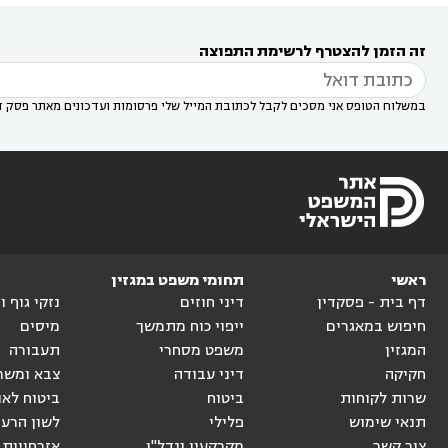
עורך דין במודיעין מכבים רעות
עורך דין במודיעין

רעות
עורך דין בסביון
עורך דין ברמת השרון
עורך



זה הזמן להצטרף לרשימת התפוצה
דין בשוהם

במשלוח הטופס אני מסכים לקבל לכתובת המייל שלי פרסומות ועדכונים מאתר פסק ד
ראשי
תחומי משפט במגזין
דף בית - פסקדין
דיני חוזים
נזקי גוף 
חיפוש במאגרים
ייפוי כוח מתמשך
מיסים
המגזין
משפט מסחרי
תעבורה
חקיקה
דיני עבודה
צבא ומשר
שרות לקוחות
ביטוח
ביטוח לאו
תנאי שימוש
פלילי
לשון הרע
צור קשר
מקרקעין ונדל"ן
אזרחויות 