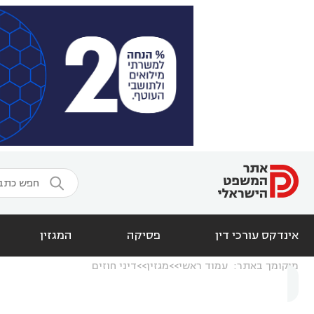

אינדקס עורכי דין
פסיקה
המגזין
מיקומך באתר:
עמוד ראשי
מגזין
דיני חוזים