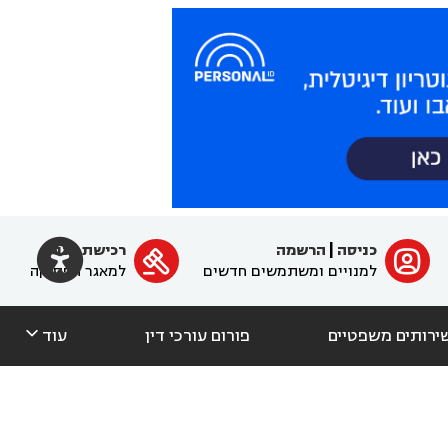

כניסה
|
הרשמה
רכישת מנוי
ﱐ

למנויים ומשתמשים חדשים
למאגר הפסיקה

ירותים משפטיים
פורום עורכי דין
עוד