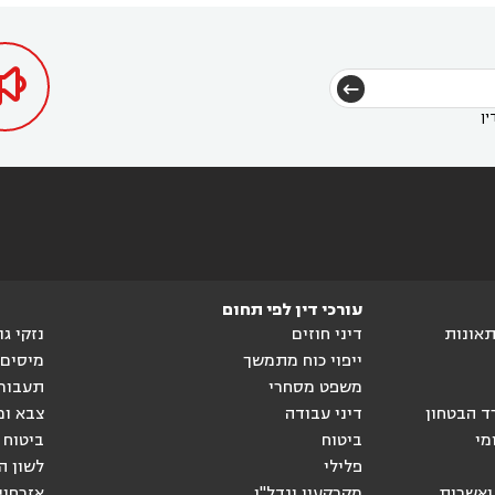
דין בכפר ראמה
עורך דין באור עקיבא



ין
עורכי דין לפי תחום
ותאונות
דיני חוזים
נזקי ג
ייפוי כוח מתמשך
מיסים
משפט מסחרי
תעבור
ד הבטחון
דיני עבודה
צבא ומ
מי
ביטוח
ביטוח 
פלילי
לשון ה
ואשרות
מקרקעין ונדל"ן
אזרחוי