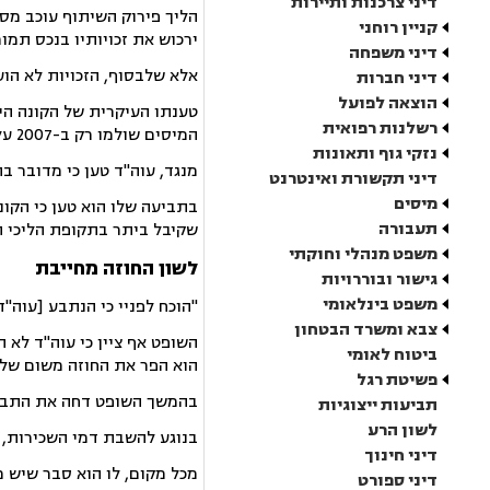
דיני צרכנות ותיירות
קניין רוחני
ירכוש את זכויותיו בנכס תמורת 140 אלף ד
דיני משפחה
אלא שלבסוף, הזכויות לא הועברו על שם הקונה והנכס נ
דיני חברות
הוצאה לפועל
טענתו העיקרית של הקונה היי
רשלנות רפואית
המיסים שולמו רק ב-2007 על ידי כונס הנכסים.
נזקי גוף ותאונות
מנגד, עוה"ד טען כי מדובר 
דיני תקשורת ואינטרנט
מיסים
תעבורה
שקיבל ביתר בתקופת הליכי ה
משפט מנהלי וחוקתי
לשון החוזה מחייבת
גישור ובוררויות
משפט בינלאומי
"הוכח לפניי כי הנתבע [עוה"
צבא ומשרד הבטחון
השופט אף ציין כי עוה"ד לא 
ביטוח לאומי
הוא הפר את החוזה משום שלא
פשיטת רגל
בהמשך השופט דחה את התביעה
תביעות ייצוגיות
לשון הרע
בנוגע להשבת דמי השכירות, 
דיני חינוך
מכל מקום, לו הוא סבר שיש 
דיני ספורט