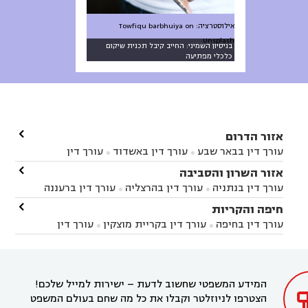
אילוסטרציה: Towfiqu barbhuiya on
Unsplash
בניסיון השמיני: החייב קיבל תכנית שיקום
כלכלי מפתיעה

אזור הדרום
עורך דין בבאר שבע
עורך דין באשדוד
עורך דין


באשקלון
עורך דין בבאר טוביה
עורך דין בגן יבנה

אזור השרון והסביבה



עורך דין בניר הבנים
עורך דין בערד
עורך דין בקיבוץ


עורך דין בנתניה
עורך דין בהרצליה
עורך דין ברעננה


זיקים
עורך דין בנתיבות
עורך דין בקרית מלאכי



עורך דין בחדרה
עורך דין בכפר סבא
עורך דין בהוד

חיפה והקריות



השרון
עורך דין באבן יהודה
עורך דין בבנימינה



עורך דין בחיפה
עורך דין בקריית מוצקין
עורך דין


עורך דין בחריש
עורך דין בקיסריה
עורך דין בקדימה


בקרית מוצקין
עורך דין בקריית אתא
עורך דין


עורך דין ברמת השרון
עורך דין בתל מונד



בקריית חיים
עורך דין בקרית ביאליק
עורך דין


בחדרה

המידע המשפטי שחשוב לדעת – ישירות למייל שלכם!
הצטרפו לניוזלטר וקבלו את כל מה שחם בעולם המשפט