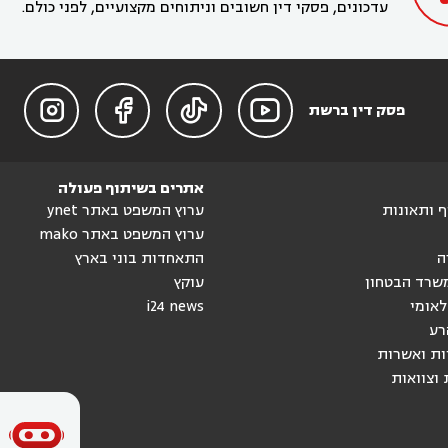
עדכונים, פסקי דין חשובים וניתוחים מקצועיים, לפני כולם.




פסק דין ברשת
אתרים בשיתוף פעולה
וף ותאונות
ערוץ המשפט באתר ynet
ערוץ המשפט באתר mako
ה
התאחדות בוני בארץ
שרד הבטחון
עוקץ
לאומי
i24 news
רע
ות ואשרות
 וצוואות