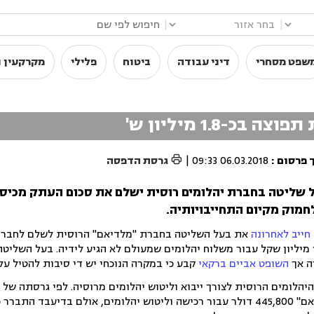
|
|
שפט מסחרי
דיני עבודה
ביטוח
פלילי
מקרקעין ו
1.8 מיליון ש'

 פרסום
:
06.03.2018 09:33
|
גרסת הדפסה
 שליטה בחברת יהלומים רוסית ישלם את סכום העתק מכיסו
חמוק מקיום התחייבויותיה.
חייב לאחרונה
את בעל השליטה בחברת "מלדיאם" הרוסית לשלם לחברת
הישראלית "ארז תירוש" כ-1.8 מיליון שקל עבור משלוח יהלומים שמעולם לא הגיע לידיה. בעל ה
ה אך
השופט אביים ברקאי
קבע כי במקרה הנוכחי יש די סיבות להטיל עלי
לומים הרוסית לצורך ייבוא וליטוש יהלומים מרוסיה. לפי גרסתה של "
בדצמבר 2010 שולמו ל"מלידאם" 445,800 דולר עבור רכישה וליטוש יהלומים, אולם בדיעבד 