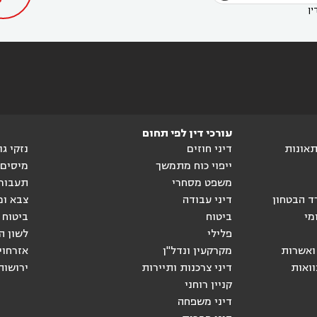
ין
עורכי דין לפי תחום
ותאונות
דיני חוזים
נזקי ג
ייפוי כוח מתמשך
מיסים
משפט מסחרי
תעבור
ד הבטחון
דיני עבודה
צבא ומ
מי
ביטוח
ביטוח 
פלילי
לשון ה
ואשרות
מקרקעין ונדל"ן
אזרחוי
וואות
דיני צרכנות ותיירות
ירושות
קניין רוחני
דיני משפחה