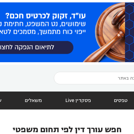
טפסים
פסקדין Live
משאלים
ש
חפש עורך דין לפי תחום משפטי