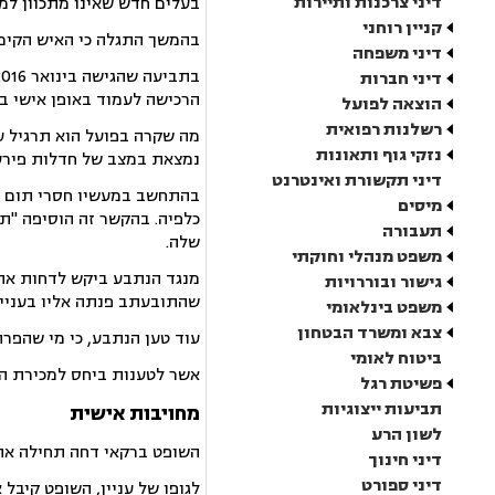
דיני צרכנות ותיירות
בעלים חדש שאינו מתכוון למ
קניין רוחני
בהמשך התגלה כי האיש הקים ח
דיני משפחה
דיני חברות
הרכישה לעמוד באופן אישי ב
הוצאה לפועל
רשלנות רפואית
מה שקרה בפועל הוא תרגיל ע
נזקי גוף ותאונות
נמצאת במצב של חדלות פירעו
דיני תקשורת ואינטרנט
בהתחשב במעשיו חסרי תום הל
מיסים
כלפיה. בהקשר זה הוסיפה "תי
תעבורה
שלה.
משפט מנהלי וחוקתי
גישור ובוררויות
שהתובעתב פנתה אליו בעניין 
משפט בינלאומי
צבא ומשרד הבטחון
עוד טען הנתבע, כי מי שהפר
ביטוח לאומי
אשר לטענות ביחס למכירת הי
פשיטת רגל
תביעות ייצוגיות
מחויבות אישית
לשון הרע
השופט ברקאי דחה תחילה את טענת השיהוי וקבע כי 3 שנים 
דיני חינוך
דיני ספורט
לגופו של עניין, השופט קיב