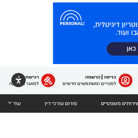

כניסה
|
הרשמה
רכישת מנוי
ﱐ

למנויים ומשתמשים חדשים
למאגר הפסיקה

ירותים משפטיים
פורום עורכי דין
עוד