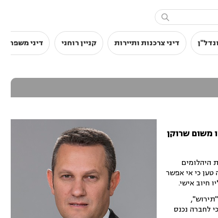

נדל"ן
דיני צרכנות ותיירות
קניין רוחני
דיני משפחה
 משום שרוקן
 היהלומים
שליטה טען כי אי אפשר
ו חיוב אישי.
תירוש",
התברר כי לחברה נכנס