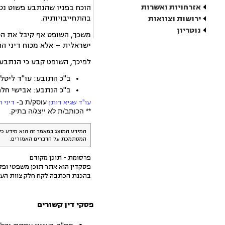
אזרחויות ואשרות
הוכח בפניו שהנתבע פשוט נט
בהתחייבויותיה.
ירושות וצוואות
נוטריון
משכך, השופט אף קיבל את הט
ישראלית – אלא מכוח דיני הח
לפיכך, השופט קבע כי הנתבע צריך להחזיר לתובעת את כספה – 2
ב"כ התובע: עו"ד ליטל
ב"כ הנתבע: אבישי חלפו
עו"ד שגיא דותן
עוסק/ת ב-
דיני ח
** הכותב/ת לא ייצג/ה בתיק.
המידע המוצג במאמר זה הוא מידע כל
המסתמכת על הדברים האמורים.
פרסומת - תוכן מקודם
פסקדין הוא אתר תוכן משפטי ופלט
בהכנת הכתבה לקח חלק צוות העו
פסקי דין קשורים