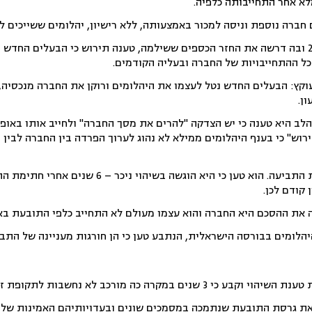
לא אחר התחייבותה כלפיה.
ברה נוספת וניסה למכור באמצעותה, ללא רישיון, יהלומים ששייכים ל
בתביעה שהגישה בינואר 2016 ובה דרשה את החזר הכספים ששילמה, טענה תירוש כי הבעלים ה
כל ההתחייבויות של החברה ובעליה הקודמים.
וקץ: הבעלים החדש נטל לעצמו את היהלומים ורוקן את החברה מנכסיה, 
ן.
ב היא טענה כי יש הצדקה "להרים את מסך החברה" ולחייב אותו באופן
רוש" כי בענף היהלומים ממילא לא נהוג לערוך הפרדה בין החברה לבין 
קודם לכן.
ה את ההסכם היא החברה והוא עצמו מעולם לא התחייב כלפי התובעת באו
הלומים בבורסה הישראלית, הנתבע טען כי הן חורגות מעניינה של התב
במקרה כה מורכב לא נחשבות לתקופת זמן ארוכה.
ל את גרסת התובעת שנתמכה במסמכים שונים ובעדויותיהם האמינות של מ