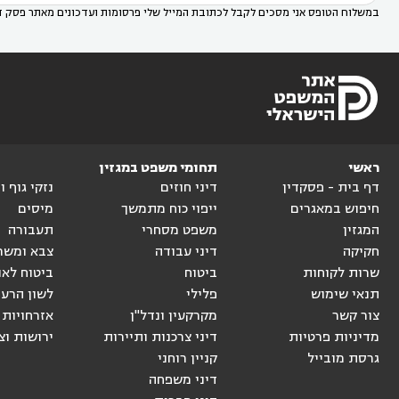
במשלוח הטופס אני מסכים לקבל לכתובת המייל שלי פרסומות ועדכונים מאתר פסק ד
ראשי
תחומי משפט במגזין
דף בית - פסקדין
דיני חוזים
נזקי גוף 
חיפוש במאגרים
ייפוי כוח מתמשך
מיסים
המגזין
משפט מסחרי
תעבורה
חקיקה
דיני עבודה
צבא ומשר
שרות לקוחות
ביטוח
ביטוח לאו
תנאי שימוש
פלילי
לשון הרע
צור קשר
מקרקעין ונדל"ן
אזרחויות 
מדיניות פרטיות
דיני צרכנות ותיירות
ירושות וצ
גרסת מובייל
קניין רוחני
דיני משפחה