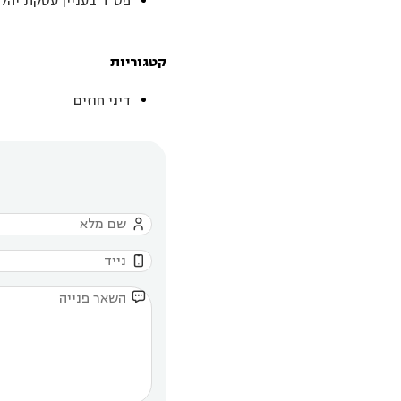
פס"ד בעניין עסקת יהלו
קטגוריות
דיני חוזים


