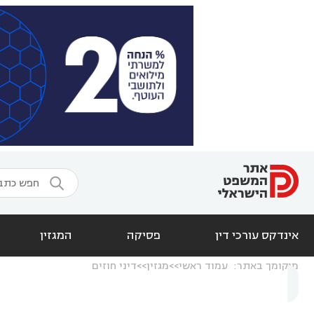

אינדקס עורכי דין
פסיקה
המגזין
מיקומך באתר:
עמוד ראשי
מגזין
דיני חוזים