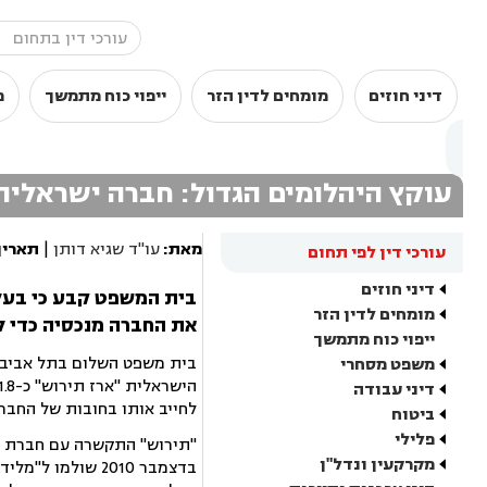
דיני חוזים
מומחים לדין הזר
ייפוי כוח מתמשך
מ
עוקץ היהלומים הגדול: חברה ישראלית תפוצה בכ-
מאת:
עו"ד שגיא דותן
|
תאריך
עורכי דין לפי תחום
דיני חוזים
בית המשפט קבע כי בעל
מומחים לדין הזר
את החברה מנכסיה כדי ל
ייפוי כוח מתמשך
בית משפט השלום בתל אביב
משפט מסחרי
דיני עבודה
לחייב אותו בחובות של החבר
ביטוח
פלילי
"תירוש" התקשרה עם חברת היה
מקרקעין ונדל"ן