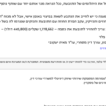
ל את היהלומים של התובעת, ככל הנראה מכר אותם יחד עם שותף נוסף, 
ענה כי יש לחייב את הנתבע לשאת בפיצוי באופן אישי, אבל לא מכוח "
וזים והנזיקין, עקב הפרת החוזה עם התובעת והנזקים שנגרמו לה בשל כ
1,778,66 שקלים (445,800 דולר) – בנוסף להוצאות משפט בסך 30,000 שקלים.
 פלד
ן, עורך דין מסחרי, עו"ד מאיה יעקובי
וזים
לי בלבד, ואין בו כדי להוות ייעוץ ו/ או חוות דעת משפטית. המחבר/ת ו/או המערכת אינם נוש
פורמה המספקת שירותי שיווק דיגיטלי למשרדי עורכי דין,
רכים של פסקדין.