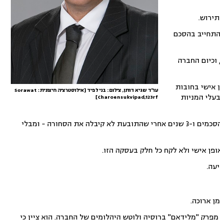
תירוש.
חדש התחייב בהסכם
וכיום החברה
 אישי בחובות
עו"ד שגיא דותן, צילום: בני לפיד [אילוסטרציה חיצונית: Sorawat
בעלי המניות
Charoensukvipad,123rf]
מנגד הנתבע ביקש לדחות את התביעה. הוא טען כי היא הוגשה בשיהוי ניכר – 6 שנים אחרי חתימת ההסכמים ו-3 שנים אחרי שהתובעת לא קיבלה את הסחורה - ומבלי
פן אישי ולא לקח כל חלק בעסקה הזו.
יעה.
פרק "מלידאם" ברוסיה ולוטש היהלומים של החברה. הוא ציין כי