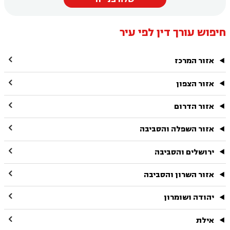
חיפוש עורך דין לפי עיר

אזור המרכז

אזור הצפון

אזור הדרום

אזור השפלה והסביבה

ירושלים והסביבה

אזור השרון והסביבה

יהודה ושומרון

אילת