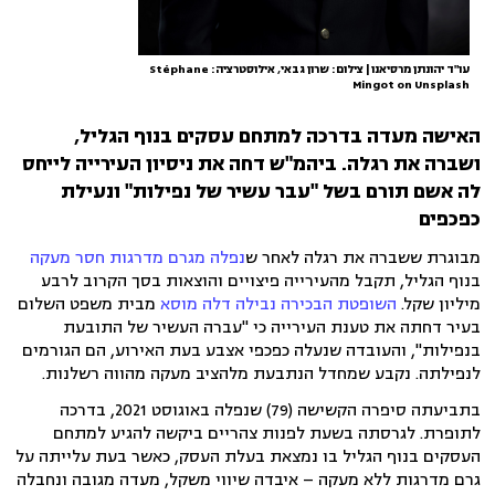
עו"ד יהונתן מרסיאנו | צילום: שרון גבאי, אילוסטרציה: Stéphane
Mingot on Unsplash
האישה מעדה בדרכה למתחם עסקים בנוף הגליל,
ושברה את רגלה. ביהמ"ש דחה את ניסיון העירייה לייחס
לה אשם תורם בשל "עבר עשיר של נפילות" ונעילת
כפכפים
מבוגרת ששברה את רגלה לאחר ש
נפלה מגרם מדרגות חסר מעקה
בנוף הגליל, תקבל מהעירייה פיצויים והוצאות בסך הקרוב לרבע
מיליון שקל.
השופטת הבכירה נבילה דלה מוסא
מבית משפט השלום
בעיר דחתה את טענת העירייה כי "עברה העשיר של התובעת
בנפילות", והעובדה שנעלה כפכפי אצבע בעת האירוע, הם הגורמים
לנפילתה. נקבע שמחדל הנתבעת מלהציב מעקה מהווה רשלנות.
בתביעתה סיפרה הקשישה (79) שנפלה באוגוסט 2021, בדרכה
לתופרת. לגרסתה בשעת לפנות צהריים ביקשה להגיע למתחם
העסקים בנוף הגליל בו נמצאת בעלת העסק, כאשר בעת עלייתה על
גרם מדרגות ללא מעקה – איבדה שיווי משקל, מעדה מגובה ונחבלה