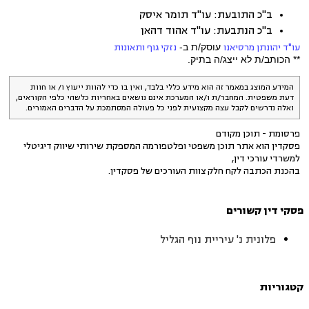
ב"כ התובעת: עו"ד תומר איסק
ב"כ הנתבעת: עו"ד אהוד דהאן
עו"ד יהונתן מרסיאנו
עוסק/ת ב-
נזקי גוף ותאונות
** הכותב/ת לא ייצג/ה בתיק.
המידע המוצג במאמר זה הוא מידע כללי בלבד, ואין בו כדי להוות ייעוץ ו/ או חוות
דעת משפטית. המחבר/ת ו/או המערכת אינם נושאים באחריות כלשהי כלפי הקוראים,
ואלה נדרשים לקבל עצה מקצועית לפני כל פעולה המסתמכת על הדברים האמורים.
פרסומת - תוכן מקודם
פסקדין הוא אתר תוכן משפטי ופלטפורמה המספקת שירותי שיווק דיגיטלי
למשרדי עורכי דין,
בהכנת הכתבה לקח חלק צוות העורכים של פסקדין.
פסקי דין קשורים
פלונית נ' עיריית נוף הגליל
קטגוריות