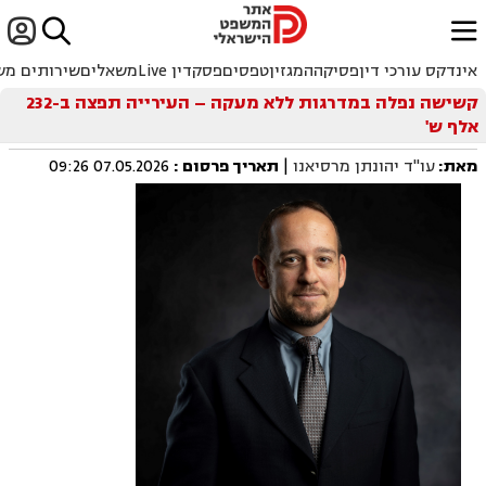


ﱐ
אינדקס עורכי דין
פסיקה
המגזין
טפסים
פסקדין Live
משאלים
שירותים מש
קשישה נפלה במדרגות ללא מעקה – העירייה תפצה ב-232
אלף ש'
מאת:
עו"ד יהונתן מרסיאנו
|
תאריך פרסום
:
07.05.2026 09:26