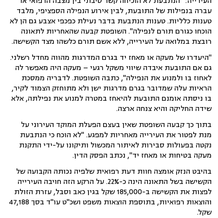
העירייה: "הנתבעת לא הוכיחה קשר סיבתי בין מצבה הרפואי או
עברה בנפילות של התובעת, לבין אירוע הנפילה הספציפי, מלבד
טענות כלליות. טענות הנתבעת בדבר נעילת כפכפי אצבע גם הן לא
הוכחו כגורם תורם לנפילה". השופטת קבעה שהאחריות לתאונה
רובצת במלואה על העירייה, ללא אשם תורם כלשהו מצד הקשישה.
"היעדרו של מעקה או מאחז יד בגרם המדרגות מהווה מחדל רשלני.
גם אם התובעת איבדה שיווי משקל רגעי – מעקה היה מאפשר לה
לאחוז בו ולמנוע את הנפילה", כתבה השופטת. לדבריה ממסכת
הראיות עלה שמדובר בגרם מדרגות ישן ולא מתוחזק הצמוד לקיר,
בו ניסתה אומנם התובעת להיאחז במטרה למנוע את נפילתה, אלא
שידה החליקה והיא צנחה ארצה.
בתוך כך קבעה השופטת שאין בעצם הפעלת המוקד העירוני על
מנת לפטור את העירייה מאחריות למפגע. "לא הוכח כי הנתבעת
נקטה בפעולות סבירות לאיתור המכשול ותיקונו על-ידי התקנת
מעקה בטיחות או מאחז יד", נכתב הפסק הדין.
בהיבט הנזק אומצה חוות דעת רפואית שלפיה נכותה הקבועה של
הקשישה בשל התאונה הינה כ-22%.
על הרקע הזה חויבה העירייה
לפצות את הקשישה ב-185,000 שקל בגין כאב וסבל, עזרת הזולת
והוצאות רפואיות, בתוספת הוצאות משפט ושכ"ט עו"ד בסך 47,188
שקל.