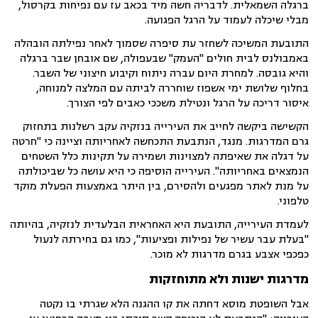
ברגלה השמאלית. לדבריה חשה מיד בכאב עז עם נפיחות בקרסול,
מבלי שיכלה לעמוד על הרגל הפגועה.
התובעת המשיכה לשחזר עת סיפרה שסמוך לאחר נפילתה הובהלה
באמבולנס לבית חולים "העמק" שבעפולה, שם אובחן שבר ברגלה
והיא גובסה. למחרת היום עברה ניתוח וקיבוע חיצוני של השבר.
בחלוף שלושת ימי אשפוז שוחררה לביתה עם המלצה למנוחה,
איסור דריכה על הרגל ונטילת משככי כאבים לפי הצורך.
הקשישה ביקשה לחייב את העירייה בנזקיה עקב רשלנות בתחזוק
גרם המדרגות. מנגד, הנתבעת התכחשה לאחריותה וציינה כי "חרטה
על דגלה את שאיפתה למצוינות ושמירה על תקינות כלל השטחים
הנמצאים באחריותה". העירייה הוסיפה כי היא עושה כל שביכולתה
על מנת לאתר מפגעים ולהסירם, בין היתר באמצעות הפעלת מוקד
טלפוני.
לעמדת העירייה, התובעת היא האחראית הבלעדית לנזקיה, בהיותה
"בעלת עבר עשיר של נפילות ופציעות", כמו גם בחירתה לנעול
כפכפי אצבע בגרם מדרגות לא מוכר.
מדרגות ישנות ולא מתוחזקות
אבל השופטת מוסא דחתה את קו ההגנה הלא שגרתי בו נקטה