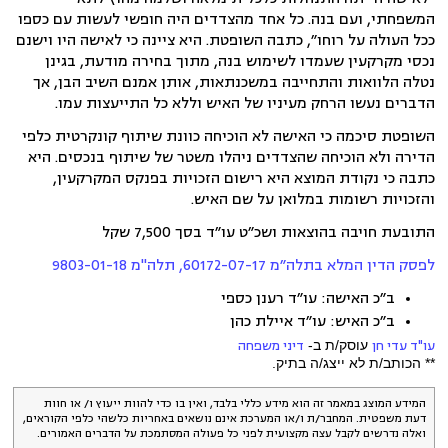
המשפחתי, ועם בנה. כל אחד מהצדדים היה חופשי לעשות עם כספו
ככל העולה על רוחו״, כתבה השופטת. היא ציינה כי לאישה היו וישנם
נכסי מקרקעין שעמדו לשימוש בנה, מתוך בחירה מודעת, בגינן
נטלה הלוואות והתחייבה במשכנתאות, אותן אמנם השיב הבן, אך
הדברים נעשו הרחק מעיניו של האיש וללא כל התייעצות עמו.
השופטת סיכמה כי האישה לא הוכיחה כוונת שיתוף קונקרטית כלפי
הדירה ולא הוכיחה שהצדדים ניהלו משטר של שיתוף בנכסים. היא
כתבה כי נקודת המוצא היא רישום הזכויות בפנקס המקרקעין,
והזכויות רשומות במלואן על שם האיש.
התובעת חויבה בהוצאות ושכ״ט עו״ד בסך 7,500 שקל
לפסק הדין המלא בתלה״מ 60172-07-17, תלה"מ 9803-01-18
ב״כ האישה: עו״ד רענן כספי
ב״כ האיש: עו״ד איילת כהן
עו"ד עדי חן
עוסק/ת ב-
דיני משפחה
** הכותב/ת לא ייצג/ה בתיק.
המידע המוצג במאמר זה הוא מידע כללי בלבד, ואין בו כדי להוות ייעוץ ו/ או חוות
דעת משפטית. המחבר/ת ו/או המערכת אינם נושאים באחריות כלשהי כלפי הקוראים,
ואלה נדרשים לקבל עצה מקצועית לפני כל פעולה המסתמכת על הדברים האמורים.