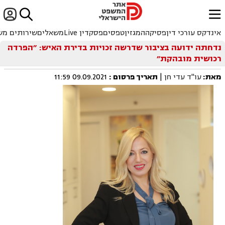


ﱐ
אינדקס עורכי דין
פסיקה
המגזין
טפסים
פסקדין Live
משאלים
שירותים מש
נדחתה ידועה בציבור שדרשה זכויות בדירת האיש: ״הפרדה
רכושית מובהקת״
מאת:
עו"ד עדי חן
|
תאריך פרסום
:
09.09.2021 11:59