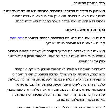
חלק במימון התמורה.
הוא טען כי הצדדים התנהלו בהפרדה רכושית ולא הייתה לו כל כוונה
לשתף את האישה בדירה. הוא ציין עוד כי האישה צברה כספים
ורכוש ללא ידיעתו ואף עבדה בשכר בחברות ששייכות לבנה.
נקודת המוצא ברישום
סגנית נשיאת בית המשפט למשפחה בחיפה, השופטת
אלה מירז
,
קבעה שהאישה לא הוכיחה כוונת שיתוף.
היא ציינה כי הצדדים חיו במשך תקופה לא קצרה כידועים בציבור
וניהלו משק בית משותף. יחד עם זאת, הוצאות משק הבית מומנו
כולן על ידי האיש.
״הצדדים מעולם לא פעלו באמצעות חשבון משותף, או קופה
משותפת, רעיונית או מעשית״, כתבה השופטת. היא הוסיפה כי
מחקירתה של האישה עלה שבניגוד לטענותיה, הייתה לה פעילות
כלכלית חיצונית ליחסיה עם האיש, באמצעות חשבונותיה או
חשבונות משותפים לה ולבנה. עובדות אלה מלמדות באופן מובהק
על העדר כוונת שיתוף. זאת ועוד, היא לא הוכיחה כי השתתפה
באופן כלשהו בתשלום התמורה.
״לאישה הייתה התנהלות כלכלית מלאה ושלמה מחוץ לתא