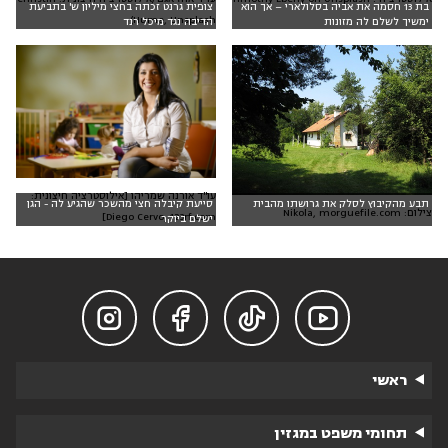
בת 13 חסמה את אביה בסלולארי – אך הוא
צופית גרנט זכתה בחצי מיליון ש' בתביעת
Hume, Unsplash)
ימשיך לשלם לה מזונות
הדיבה נגד מיכל רנד
עו"ד אורנה שמריהו [אילוסטרציה חיצונית:
תבע מהקיבוץ לסלק את גרושתו מהבית
סייעת קיבלה חצי מהשכר שהגיע לה - הגן
צילום: Nikola, morguefile.com
Diego Cervo, 123rf.com]
ישלם ביוקר




ראשי
תחומי משפט במגזין