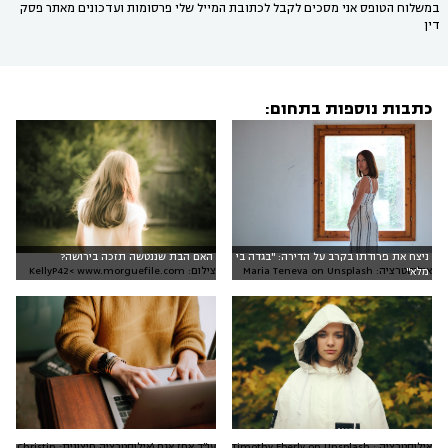
במשלוח הטופס אני מסכים לקבל לכתובת המייל שלי פרסומות ועדכונים מאתר פסק
דין
כתבות נוספות בתחום:
ניצח את פרודתו בקרב על הדירה: "בגדה בי
האם הבת שננטשה תזכה בירושה?
צילום: KellyP42< www.morguefile.com
אילוסטרציה: Maria Teneva on Unsplash
מלא"
אילוסטרציה : Timothy Eberly on Unsplash
עו״ד אחז אגם (אילוסטרציה חיצונית: Christin