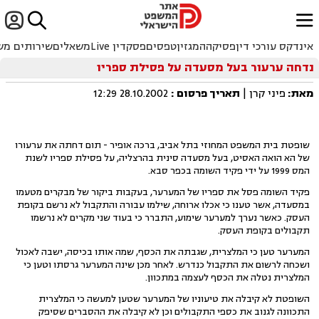


ﱐ
אינדקס עורכי דין
פסיקה
המגזין
טפסים
פסקדין Live
משאלים
שירותים מש
נדחה ערעור בעל מסעדה על פסילת ספריו
מאת:
פיני קרן |
תאריך פרסום
:
28.10.2002 12:29
שופטת בית המשפט המחוזי בתל אביב, ברכה אופיר - תום דחתה את ערעורו
של הא הואה האסיט, בעל מסעדה סינית בהרצליה, על פסילת ספריו לשנת
המס 1999 על ידי פקיד השומה בכפר סבא.
פקיד השומה פסל את ספריו של המערער, בעקבות ביקור של מבקרים מטעמו
במסעדה, אשר טענו כי אכלו ארוחה, שילמו עבורה והתקבול לא נרשם בקופת
העסק. כאשר נערך למערער שימוע, התברר כי בעוד שני מקרים לא נרשמו
תקבולים בקופת העסק.
המערער טען כי המלצרית, שגבתה את הכסף, שמה אותו בכיסה, ישבה לאכול
ושכחה לרשום את התקבול כנדרש. לאחר מכן שינה המערער גרסתו וטען כי
המלצרית נטלה את הכסף לעצמה במתכוון.
השופטת לא קיבלה את טיעוניו של המערער שטען למעשה כי המלצרית
התכוונה לגנוב את כספי התקבולים וכן לא קיבלה את ההסברים שסיפק