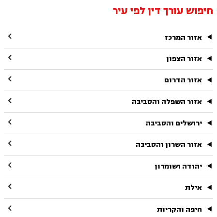
חיפוש עורך דין לפי עיר

אזור המרכז

אזור הצפון

אזור הדרום

אזור השפלה והסביבה

ירושלים והסביבה

אזור השרון והסביבה

יהודה ושומרון

אילת

חיפה והקריות