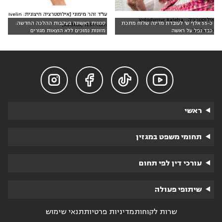
עו"ד זהר מימוני [אילוסטרציה חיצונית: Ivelin
אילוסטרציה: Volodymyr Baleha,
כ-55 אלף ש' לעובדת מדינה שלוח מתכת
סנונית ראשונה בעקבות ההלכה החדשה:
Radkov, 123rf.com]
123rf.com
כבד נפל על ראשה
מזונות נמוכים ללא הוצאות מגורים




ראשי
תחומי משפט במגזין
עורכי דין לפי תחום
שיתופי פעולה
שרות לקוחות
מדיניות פרטיות
תנאי שימוש