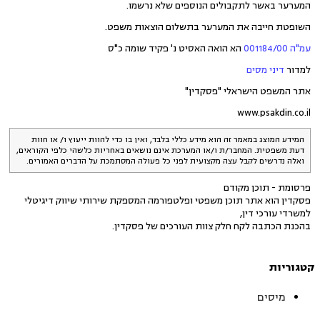
המערער באשר לתקבולים הנוספים שלא נרשמו.
השופטת חייבה את המערער בתשלום הוצאות משפט.
עמ"ה 001184/00
הא הואה האסיט נ' פקיד שומה כ"ס
למדור
דיני מסים
אתר המשפט הישראלי "פסקדין"
www.psakdin.co.il
המידע המוצג במאמר זה הוא מידע כללי בלבד, ואין בו כדי להוות ייעוץ ו/ או חוות
דעת משפטית. המחבר/ת ו/או המערכת אינם נושאים באחריות כלשהי כלפי הקוראים,
ואלה נדרשים לקבל עצה מקצועית לפני כל פעולה המסתמכת על הדברים האמורים.
פרסומת - תוכן מקודם
פסקדין הוא אתר תוכן משפטי ופלטפורמה המספקת שירותי שיווק דיגיטלי
למשרדי עורכי דין,
בהכנת הכתבה לקח חלק צוות העורכים של פסקדין.
קטגוריות
מיסים