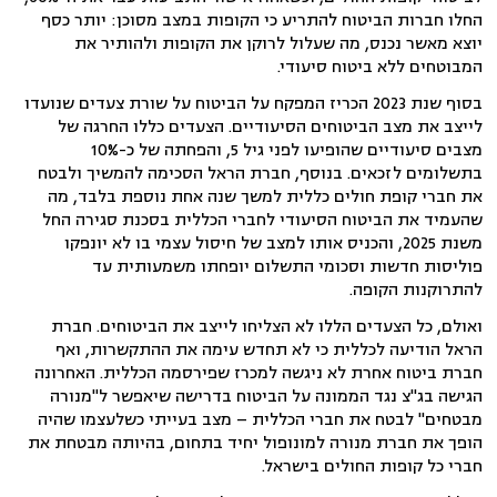
החלו חברות הביטוח להתריע כי הקופות במצב מסוכן: יותר כסף
יוצא מאשר נכנס, מה שעלול לרוקן את הקופות ולהותיר את
המבוטחים ללא ביטוח סיעודי.
בסוף שנת 2023 הכריז המפקח על הביטוח על שורת צעדים שנועדו
לייצב את מצב הביטוחים הסיעודיים. הצעדים כללו החרגה של
מצבים סיעודיים שהופיעו לפני גיל 5, והפחתה של כ-10%
בתשלומים לזכאים. בנוסף, חברת הראל הסכימה להמשיך ולבטח
את חברי קופת חולים כללית למשך שנה אחת נוספת בלבד, מה
שהעמיד את הביטוח הסיעודי לחברי הכללית בסכנת סגירה החל
משנת 2025, והכניס אותו למצב של חיסול עצמי בו לא יונפקו
פוליסות חדשות וסכומי התשלום יופחתו משמעותית עד
להתרוקנות הקופה.
ואולם, כל הצעדים הללו לא הצליחו לייצב את הביטוחים. חברת
הראל הודיעה לכללית כי לא תחדש עימה את ההתקשרות, ואף
חברת ביטוח אחרת לא ניגשה למכרז שפירסמה הכללית. האחרונה
הגישה בג"צ נגד הממונה על הביטוח בדרישה שיאפשר ל"מנורה
מבטחים" לבטח את חברי הכללית – מצב בעייתי כשלעצמו שהיה
הופך את חברת מנורה למונופול יחיד בתחום, בהיותה מבטחת את
חברי כל קופות החולים בישראל.