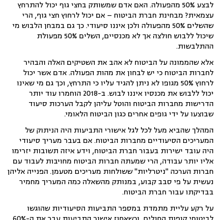
לבצע 50% מהפעולה. האם אדם שמשותק בחצי גוף יכול להתרחץ
עצמאית? מבחינת חברת הביטוח – אם יכול לרחוץ חצי גוף, הרי
שהשלים 50% מהפעולה ולכן איננו סיעודי. כך גם במבחן הלבוש מי
שיכול ללבוש חולצה אך לא מכנסיים, השלים 50% מפעולת
ההתלבשות.
אלא שהממונה על הביטוח לא אהב את השטיקים האלה והבהיר
לחברות הביטוח כי יש לבחון את מהות הפעולה. אדם אשר יכול
לרחוץ 50% מגופו לא ניתן להגיד עליו כי התרחץ, וכך גם מי שאינו
יכול ללבוש את מכנסיו איננו לבוש. ב-2018 הוחמרו עוד יותר
הדרישות מחברות הביטוח והוטל עליהן לקבל הערכות סיעוד
שבוצעו על ידי גופים אחרים כגון הביטוח הלאומי.
המהלך שהביא מעל לכל לגל אישורי התביעות היה הניתוק של
המעריכים הסיעודיים מחברות הביטוח. אם בעבר מעריך סיעודי
היה עובד ישירות בעבור חברת הביטוח, וידע איזה תשובות יזרימו
אליו יותר עבודה, הרי שמעתה חברות הביטוח מחויבות לעבוד עם
חברות הערכה "ניטרליות" ששולחות מעריכים מטעמן. הפנייה אליהן
נעשית על פי סבב קבוע, במנותק מהשאלה כמה המעריך מחמיר
בבדיקתו עבור חברת הביטוח.
על רקע עליית מתמדת במספר התביעות הסיעודיות שהוגשו
לביטוחי קופות החולים, וכשאחוז אישור התביעות עבר את ה-60%,