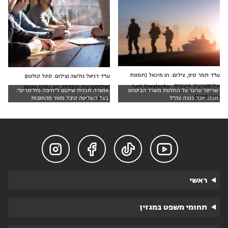
עו"ד תמר סיון, צילום: חן מיכאל [תמונת
עו״ד דניאל גולשה (צילום: סיגל קולטון)
אילוסטרציה חיצונית: Iurii Kovalenko,
[אילוסטרציה חיצונית: Dylan Gillis on
שריונר ערער על החלטת משרד הביטחון
אושרה תכנית שיקום ל״חיפה פולימרים״:
123rf.com]
Unsplash]
וזכה: יוכר כנכה צה"ל
בעל השליטה קיבל פטור מהחובות




ראשי
תחומי משפט במגזין