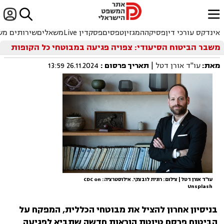


ﱐ
אינדקס עורכי דין
פסיקה
המגזין
טפסים
פסקדין Live
משאלים
שירותים מש
משבר הביטוח הסיעודי: צפויה פגיעה במבוטחי כל הקופות
מאת:
עו"ד אורן דטל
|
תאריך פרסום
:
26.11.2024 13:59
עו"ד אורן דטל | צילום: רונית לובצקי. אילוסטרציה: CDC on
Unsplash
בניסיון אחרון להציל את מבוטחי הכללית, המפקח על
הביטוח פרסם טיוטת הוראות חדשה שתביא לפגיעה