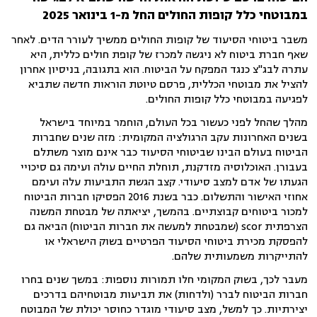
במבוטחי כלל קופות החולים החל מ-1 בינואר 2025
משבר ביטוחי הסיעוד של קופות החולים ממשיך לעורר הדים. לאחר
שאף חברת ביטוח לא ניגשה למכרז של קופת חולים כללית, היא
עתרה לבג"צ כנגד המפקח על הביטוח. הוא בתגובה, בניסיון אחרון
להציל את מבוטחי הכללית, פרסם טיוטת הוראות חדשה שתביא
לפגיעה במבוטחי כלל קופות החולים.
מהלך שהחל לפני כעשור בכל העולם, הוחמר במיוחד בישראל
בשנים האחרונות עקב הרגולציה המקומית: מזה שנים שחברות
הביטוח בעולם הבינו שביטוחי הסיעוד כבר אינם מוצר משתלם
בעבורן. האוכלוסיה מזדקנת, תוחלת החיים עולה ועימה גם סיכויי
הגעתו של אדם למצב סיעודי. קצב הגשת התביעות עלה ועימם
אחוזי האישור והתשלום. כבר בשנת 2016 הפסיקו חברות הביטוח
למכור ביטוחים קבוצתיים. בהמשך, יציאתה של מבטחת המשנה
הצרפתית scor (שמבטחת למעשה את חברות הביטוח) הביאה גם
להפסקת מכירת ביטוחי הסיעוד הפרטיים בשוק הישראלי או
להתייקרות משמעותית שלהם.
מעבר לכך, בשוק המקומי חלו תמורות נוספות: במשך שנים בחרו
חברות הביטוח לברר (ולדחות) את תביעות מבוטחיהם בדרכים
יצירתיות. כך למשל, מצב סיעודי מוגדר כחוסר יכולת של המבוטח