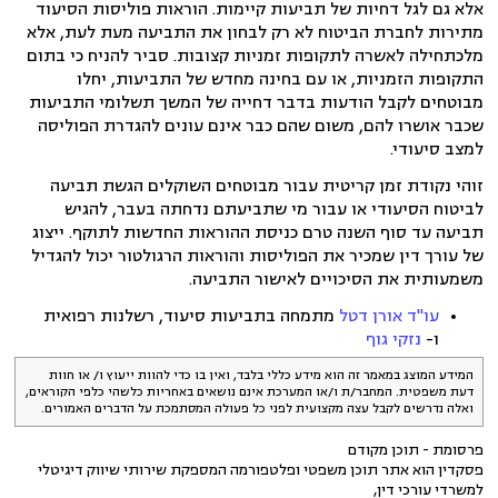
אלא גם לגל דחיות של תביעות קיימות. הוראות פוליסות הסיעוד
מתירות לחברת הביטוח לא רק לבחון את התביעה מעת לעת, אלא
מלכתחילה לאשרה לתקופות זמניות קצובות. סביר להניח כי בתום
התקופות הזמניות, או עם בחינה מחדש של התביעות, יחלו
מבוטחים לקבל הודעות בדבר דחייה של המשך תשלומי התביעות
שכבר אושרו להם, משום שהם כבר אינם עונים להגדרת הפוליסה
למצב סיעודי.
זוהי נקודת זמן קריטית עבור מבוטחים השוקלים הגשת תביעה
לביטוח הסיעודי או עבור מי שתביעתם נדחתה בעבר, להגיש
תביעה עד סוף השנה טרם כניסת ההוראות החדשות לתוקף. ייצוג
של עורך דין שמכיר את הפוליסות והוראות הרגולטור יכול להגדיל
משמעותית את הסיכויים לאישור התביעה.
עו"ד אורן דטל
מתמחה בתביעות סיעוד, רשלנות רפואית
ו-
נזקי גוף
המידע המוצג במאמר זה הוא מידע כללי בלבד, ואין בו כדי להוות ייעוץ ו/ או חוות
דעת משפטית. המחבר/ת ו/או המערכת אינם נושאים באחריות כלשהי כלפי הקוראים,
ואלה נדרשים לקבל עצה מקצועית לפני כל פעולה המסתמכת על הדברים האמורים.
פרסומת - תוכן מקודם
פסקדין הוא אתר תוכן משפטי ופלטפורמה המספקת שירותי שיווק דיגיטלי
למשרדי עורכי דין,