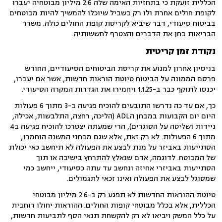
הכללית זועקת כי בתחזיות האימה שלה 2.6 מיליון מבוטחיה יעברו
לקופת חולים אחרת ולו רק בשביל שיוכלו להמשיך להיות מבוטחים
בביטוח סיעודי, דבר שיביא לקריסת קופת החולים כולה. משרד
הבריאות בחן את הדברים והצטרף לחששותיה.
נקודת זמן קריטית
בניסיון אחרון למנוע את קריסת הביטוחים הסיעודיים, החודש
פרסם הממונה על הביטוח טיוטת הוראות חדשות, אשר אם יעברו,
יכנסו לתוקף כבר ב-1.1.25 ויחמירו את הגדרות המקרה הסיעודי.
כך, אם עד כה נדרשו התובעים להוכיח פגיעה ב-3 מתוך 6 פעולות
היום יום הקבועות במבחן הADL (הליכה, רחצה, התלבשות, אכילה,
ניידות ושליטה על הסוגרים), הרי שמעתה יצטרכו להוכיח פגיעה ב4
מתוך 6 הפעולות. לא רק זאת, אלא שגם מבחני המשנה הוחמרו;
הסתייעות באביזר על מנת לבצע את הפעולה לא תיחשב כאי יכולת
של המבוטח. לדוגמה, אדם שנאלץ להתרחץ בישיבה או תוך
הסתייעות באביזרי אחיזה ונחשב עד עתה כסיעודי, ייחשב כמי
שמסוגל לבצע את הפעולה ואינו זכאי לתגמולים.
טיוטת ההוראות החדשות לא תפגע רק ב-2.6 מיליון מבוטחי
הכללית, אלא בכלל מבוטחי קופות החולים. ההוראות יחולו רוחבית
על כלל המשק ויביאו לא רק להקשחת תנאי הסף לתביעות חדשות,