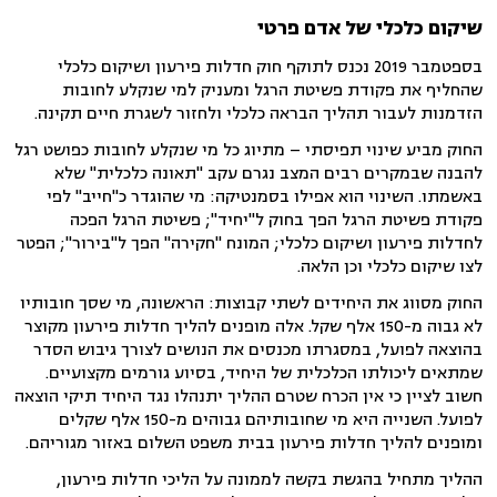
שיקום כלכלי של אדם פרטי
בספטמבר 2019 נכנס לתוקף חוק חדלות פירעון ושיקום כלכלי
שהחליף את פקודת פשיטת הרגל ומעניק למי שנקלע לחובות
הזדמנות לעבור תהליך הבראה כלכלי ולחזור לשגרת חיים תקינה.
החוק מביע שינוי תפיסתי – מתיוג כל מי שנקלע לחובות כפושט רגל
להבנה שבמקרים רבים המצב נגרם עקב "תאונה כלכלית" שלא
באשמתו. השינוי הוא אפילו בסמנטיקה: מי שהוגדר כ"חייב" לפי
פקודת פשיטת הרגל הפך בחוק ל"יחיד"; פשיטת הרגל הפכה
לחדלות פירעון ושיקום כלכלי; המונח "חקירה" הפך ל"בירור"; הפטר
לצו שיקום כלכלי וכן הלאה.
החוק מסווג את היחידים לשתי קבוצות: הראשונה, מי שסך חובותיו
לא גבוה מ-150 אלף שקל. אלה מופנים להליך חדלות פירעון מקוצר
בהוצאה לפועל, במסגרתו מכנסים את הנושים לצורך גיבוש הסדר
שמתאים ליכולתו הכלכלית של היחיד, בסיוע גורמים מקצועיים.
חשוב לציין כי אין הכרח שטרם ההליך יתנהלו נגד היחיד תיקי הוצאה
לפועל. השנייה היא מי שחובותיהם גבוהים מ-150 אלף שקלים
ומופנים להליך חדלות פירעון בבית משפט השלום באזור מגוריהם.
ההליך מתחיל בהגשת בקשה לממונה על הליכי חדלות פירעון,