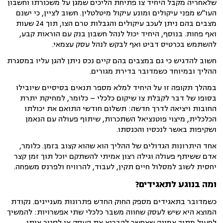
שלאחריה מקבל היחיד צו פתיחת הליכים שמגן על משכורתו וחשבון
העו"ש מפני עיקולים ומונע עיקול מיטלטלין. חשוב לציין, כי ישנם
מצבים בהם ניתן לעכב עיקולים והגבלות טרם הצו, תוך 24 שעות
ואף פחות. בנוסף, היחיד יכול לנהל חשבון בנק עם הוראות קבע,
להשתמש בכרטיס דביט ואף לבקש לנהל עסק עצמאי.
חשוב להדגיש כי גם במצבים בהם קיים נכס ניתן להגן עליו במסגרת
ההליך ובמיוחד כשמדובר בדירת מגורים.
במהלך תקופה זו על היחיד למלא מספר תנאים בסיסיים שיובילו
בסופו של דבר לקבלת צו שיקום כלכלי – כלומר, למחיקת יתרת
החובות ויציאה לדרך חדשה: תשלום חודשי התואם את יכולתו
הכלכלית, מיצוי פוטנציאל השתכרות, שיתוף פעולה עם הנאמן
ושקיפות באשר לנכסיו והכנסתו.
אחד היתרונות הגדולים של ההליך הוא שהוא קצוב בזמן. כלומר,
אדם ששיתף פעולה וגילה רצון אמיתי להשתקם יוכל תוך זמן קצר
יחסית לשוב למסלול חיים תקין, לעבוד, להרוויח ולפרנס משפחה.
ומה בנוגע לתאגידים
?
כשמדובר בתאגידים מספק החוק החדש פתרונות מעניינים. נקודת
המוצא היא שיש לעסק שחווה משבר כלכלי שתי אפשרויות: להמשיך
לפעול מתוך אמונה שאפשר להבריא את העסק או לסגור אותו