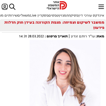


ﱐ
אינדקס עורכי דין
פסיקה
המגזין
טפסים
פסקדין Live
משאלים
שירותים מש
ממשבר לשיקום וצמיחה: מגפת הקורונה בעידן חוק חדלות
פירעון
מאת:
עו"ד רותם זגדון
|
תאריך פרסום
:
28.03.2022 14:31