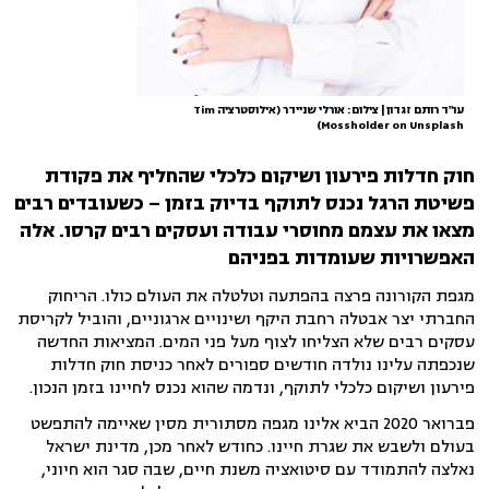
עו"ד רותם זגדון | צילום: אורלי שניידר (אילוסטרציה Tim
Mossholder on Unsplash)
חוק חדלות פירעון ושיקום כלכלי שהחליף את פקודת
פשיטת הרגל נכנס לתוקף בדיוק בזמן – כשעובדים רבים
מצאו את עצמם מחוסרי עבודה ועסקים רבים קרסו. אלה
האפשרויות שעומדות בפניהם
מגפת הקורונה פרצה בהפתעה וטלטלה את העולם כולו. הריחוק
החברתי יצר אבטלה רחבת היקף ושינויים ארגוניים, והוביל לקריסת
עסקים רבים שלא הצליחו לצוף מעל פני המים. המציאות החדשה
שנכפתה עלינו נולדה חודשים ספורים לאחר כניסת חוק חדלות
פירעון ושיקום כלכלי לתוקף, ונדמה שהוא נכנס לחיינו בזמן הנכון.
פברואר 2020 הביא אלינו מגפה מסתורית מסין שאיימה להתפשט
בעולם ולשבש את שגרת חיינו. כחודש לאחר מכן, מדינת ישראל
נאלצה להתמודד עם סיטואציה משנת חיים, שבה סגר הוא חיוני,