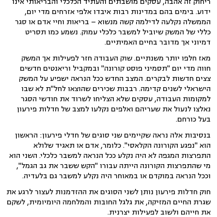
ריחוק זה אהבה, עסקים מושבתים והעתיד הכלכלי והבריאותי אינו
ידוע. בימים בהם במדינות רבות איבדו אלפי אזרחים מדי יום,
הממשלה נקלעה לדילמה קשה מנשוא – בריאות וחיי אדם או סגר
כללי של המשק שיוביל למשבר כלכלי עמוק. נשמע כמו תסריט
דמיוני אך מדובר בחיים האמיתיים.
מאז חלפו יותר משנתיים. שוק העבודה חזר לפעילות אך המשק
חווה מדי יום "תסמיני פוסט קורונה" ובמקביל וריאנטים חדשים
צצים חדשות לבקרים. המצב החדש ככל הנראה ישפיע על המשק
הישראלי לשנים קדימה. רבבות שכירים שהוצאו לחל"ת לא שבו
למקומות העבודה, עסקים שלא הצליחו לשרוד את חודשי הסגר
נאלצו לנעול את שעריהם ואלפים נקלעו למצב של חדלות פירעון
בעל כורחם.
בנסיבות אלה נראה שקיימים שני סוגים של חדלי פירעון: הראשון
הוא "נפגע הקורונה הקלאסי". כלומר, אדם או תאגיד שלולא
התפרצות המגפה לא היה נקלע ככל הנראה למשבר כלכלי. השני הוא
מי שהתפרצות הקורונה הייתה עבורו "הקש ששבר את גב הגמל",
וככל הנראה במוקדם או במאוחר היה נקלע למשבר גם בלעדיה.
חוק חדלות פירעון נותן לשני הסוגים את ההזדמנות לעצור לרגע את
שגרת החיים המזיקה, את גלגל החובות והמלחמה היומיומית, לשקם
את חייהם ולשוב לפעילות יצרנית.