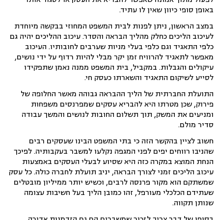
באופן סופי כיוון שאין לו עתיד.
במצב הראשון, ניתן לפנות לבית המשפט המחוזי בבקשה מיוחדת
לעיכוב הליכים כחלק מהליך הבראה והסדר. עיכוב ההליכים יהיה גם
כלפי התאגיד וגם כלפי בעלי מניות שערבים לחובותיו. העיכוב
מאפשר לתאגיד להרוויח זמן יקר מבלי להיות רדוף על ידי נושים,
עיקולים והגבלות. במקביל, בית המשפט ממנה נאמן שתפקידו
לסייע לשיקום התאגיד והשארתו כעסק חי.
התועלת החברתית של הליך ההבראה גבוהה מאשר החלופה של
פירוק, שכן מטרתו היא להבריא עסקים שמפרנסים משפחות
ומניעים את המשק, תוך תשלום החובות לנושים והמשך עבודה
סדיר מולם.
חשוב לציין בהקשר הזה כי בתי המשפט הבינו שעסקים רבים
שהניבו רווחים יפים לפני המגפה נקלעו למשבר בעקבותיה. לפיכך
הנחת המוצא במקרה כזה היא שסיוע לבעלי העסקים באמצעות
עיכוב הליכים זמני לצורך הבראה, יניב תועלת לחברה כולה. כל עסק
שמשתקם הוא מקור פרנסה לרבים, וכשיש יותר ממיליון מובטלים
שעתידם הכלכלי מעורפל, זהו כמובן הליך בעל חשיבות עצומה
שנותן תקווה.
בסופו של דבר צריך לזכור שמשברים הם גם הזדמנות אדירה