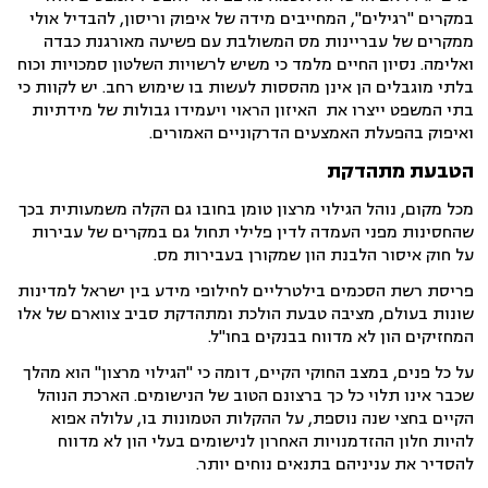
במקרים "רגילים", המחייבים מידה של איפוק וריסון, להבדיל אולי
ממקרים של עבריינות מס המשולבת עם פשיעה מאורגנת כבדה
ואלימה. נסיון החיים מלמד כי משיש לרשויות השלטון סמכויות וכוח
בלתי מוגבלים הן אינן מהססות לעשות בו שימוש רחב. יש לקוות כי
בתי המשפט ייצרו את האיזון הראוי ויעמידו גבולות של מידתיות
ואיפוק בהפעלת האמצעים הדרקוניים האמורים.
הטבעת מתהדקת
מכל מקום, נוהל הגילוי מרצון טומן בחובו גם הקלה משמעותית בכך
שהחסינות מפני העמדה לדין פלילי תחול גם במקרים של עבירות
על חוק איסור הלבנת הון שמקורן בעבירות מס.
פריסת רשת הסכמים בילטרליים לחילופי מידע בין ישראל למדינות
שונות בעולם, מציבה טבעת הולכת ומתהדקת סביב צווארם של אלו
המחזיקים הון לא מדווח בבנקים בחו"ל.
על כל פנים, במצב החוקי הקיים, דומה כי "הגילוי מרצון" הוא מהלך
שכבר אינו תלוי כל כך ברצונם הטוב של הנישומים. הארכת הנוהל
הקיים בחצי שנה נוספת, על ההקלות הטמונות בו, עלולה אפוא
להיות חלון ההזדמנויות האחרון לנישומים בעלי הון לא מדווח
להסדיר את עניניהם בתנאים נוחים יותר.