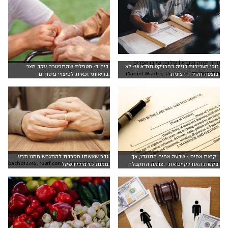
עו"ד יצחק נטוביץ | צילום: שי בן אפרים
זוכו מעבירות בנייה בפרויקט תמ"א 38: לא
ביה"ד: מטפלת שהתפטרה עקב מצב
(אילוסטרציה: Daniel Wiadro, Unsplash)
בוצעה חקירה רצינית
בריאותי זכאית לפיצויי פיטורים
"קנאת אחים": שבעה אחים התנגדו, אך
גבר שאשתו מסרבת להתגרש ממנו תבע
תמונת אילוסטרציה: bacho12345, 123rf.com
צילום: Dollarphotoclub.com
בקשת האח לקיים את הצוואה התקבלה
ממנה 1.5 מיליון שקל