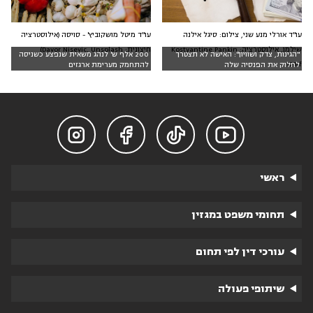
עו"ד אורלי מנע שני, צילום: סיגל אילנה
עו"ד מיטל מושקוביץ' - סויסה (אילוסטרציה
שילמן, אילוסטרציה: Kostyantine Pankin
חיצונית: Davor Nisevic, Unsplash)
"הגינות, צדק ושוויון": האישה לא תצטרך
200 אלף ש' לנהג משאית שנפצע כשניסה
123rf
לחלוק את הפנסיה שלה
להתחמק מערימת ארגזים




ראשי
תחומי משפט במגזין
עורכי דין לפי תחום
שיתופי פעולה