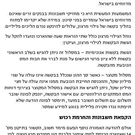
מדווחים בישראל.
המשמעות המעשית היא כי מחזיקי חשבונות בבנקים זרים שאינם
מדווחים בישראל עומדים בפני סיכון. במידה שלא יקדימו לפתוח
בהליך בקשה של גילוי מרצון, עלולים להינקט נגדם הליכים פליליים.
נוהל הגילוי מרצון כולל שתי הוראות שעה שהוארכו ונועדו להקל על
הגשת הבקשות לגילוי מרצון, ועיקרן:
הגשת בקשות אנונימיות – במסלול זה ניתן להגיש בשלב הראשוני
בקשות ללא ציון פרטי הנישום על מנת לברר את חבות המס
הנובעת מהבקשה.
מסלול מקוצר – כאשר סך ההון שנכלל בבקשה אינו עולה על שני
מיליון שקל, וההכנסה החייבת הנובעת ממנו אינה עולה על חצי
מיליון שקל, ניתן להגיש את הבקשה במסלול המקוצר בצירוף דוחות
המס המתקנים הרלוונטיים. עם אישור הבקשה, יונפק לפונה שובר
תשלום. עם תשלום השובר במועד, תימסר לפונה הודעה שלא
תיפתח נגדו חקירה פלילית בנוגע למידע שמסר.
הקפאת חשבונות והחרמת רכוש
אולם להודעה האמורה נוסף הפעם מימד חשוב, הקשור בתיקון מס'
14 שאישרה הכנסת לחוק איסור הלבנת הון מחודש מרץ השנה. לפי