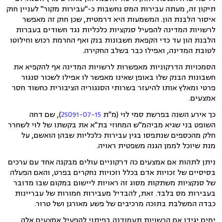
תיקון זה, מעתה עבירות המס נחשבות כ-"עבירות מקור" לעניין חוק
איסור הלבנת הון. המשמעות היא דרמטית, שכן חוק זה מאפשר
לרשויות המדינה להפעיל סנקציות כלכליות נגד חשודים בעברות
הלבנת הון עד כדי הקפאת חשבונות בנק ואף החרמת רכוש וחילוטו
לטובת המדינה, ואפילו כבר בשלב החקירה.
הסמכויות הדרקוניות מאפשרות לרשויות המדינה אף להקפיא את
חשבונות הבנק שלו באופן שאינו מאפשר לו אפילו לשכור סנגור
פרטי ומאלץ אותו להיעזר בשרותי הסנגוריה הציבורית כחשוד חסר
אמצעים.
כך אירע השנה בפרשת סמי לוי (מ"ת
25091-07-15
), שם דחה
השופט בני שגיא מביהמ"ש המחוזי בת"א את בקשתו של לוי לשחרר
חלק מהכספים שנתפסו בגין עבירות כלכליות שבהן הואשם, על
מנת שיוכל לממן הגנה משפטית ראויה.
ניתן לתהות אם אמצעים כה דרקוניים עולים מבקנה אחד עם ערכים
בסיסיים של זכויות אדם בכלל וזכויות נחקרים בפרט, והאם הפעלה
של סנקציות משתקות מסוג זה ראויות ליישום במקום שבו מדובר
בעבירות מס בלבד. זאת, להבדיל מעבירות חמורות של עבריינות
כבדה המשלבת בתוכה מרכיבים של פשע מאורגן ושל טרור.
ימים יגידו אם הרשויות תעמודנה בפיתוי להפעיל אמצעים אלה