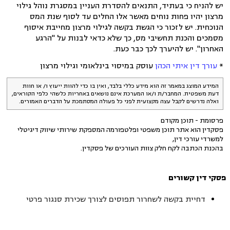
יש להניח כי בעתיד, התנאים להסדרת העניין במסגרת נוהל גילוי
מרצון יהיו פחות נוחים מאשר אלו החלים עד לסוף שנת המס
הנוכחית. יש לזכור כי הגשת בקשה לגילוי מרצון מחייבת איסוף
מסמכים והכנת תחשיבי מס, כך שלא כדאי לבנות על "הרגע
האחרון". יש להיערך לכך כבר כעת.
*
עורך דין איתי הכהן
עוסק במיסוי בינלאומי וגילוי מרצון
המידע המוצג במאמר זה הוא מידע כללי בלבד, ואין בו כדי להוות ייעוץ ו/ או חוות
דעת משפטית. המחבר/ת ו/או המערכת אינם נושאים באחריות כלשהי כלפי הקוראים,
ואלה נדרשים לקבל עצה מקצועית לפני כל פעולה המסתמכת על הדברים האמורים.
פרסומת - תוכן מקודם
פסקדין הוא אתר תוכן משפטי ופלטפורמה המספקת שירותי שיווק דיגיטלי
למשרדי עורכי דין,
בהכנת הכתבה לקח חלק צוות העורכים של פסקדין.
פסקי דין קשורים
דחיית בקשה לשחרור תפוסים לצורך שכירת סנגור פרטי