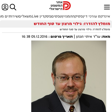


ﱐ
אינדקס עורכי דין
פסיקה
המגזין
טפסים
פסקדין Live
משאלים
שירותים מש
מומלץ להזדרז: גילוי מרצון עד סוף החודש
מומלץ להזדרז: גילוי מרצון עד סוף החודש
מאת:
עו"ד איתי הכהן |
תאריך פרסום
:
05.12.2016 16:38