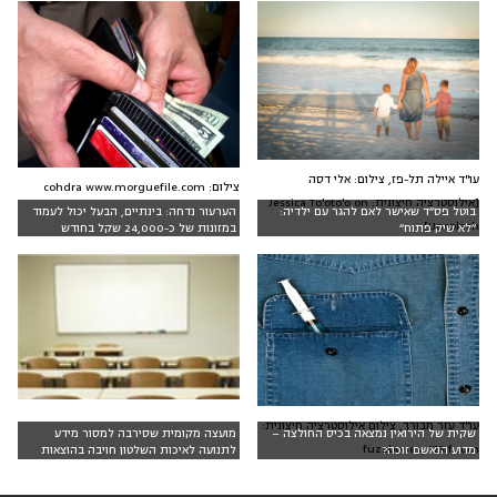
עו"ד איילה תל-פז, צילום: אלי דסה
צילום: cohdra www.morguefile.com
[אילוסטרציה חיצונית: Jessica To'oto'o on
בוטל פס״ד שאישר לאם להגר עם ילדיה:
הערעור נדחה: בינתיים, הבעל יכול לעמוד
Unsplash]
״לא שיק פתוח״
במזונות של כ-24,000 שקל בחודש
עו"ד עזר מבורך, צילום אילוסטרציה חיצונית:
שקית של הירואין נמצאה בכיס החולצה –
מועצה מקומית שסירבה למסור מידע
fuzzbones, 123rf.com
מדוע הנאשם זוכה?
לתנועה לאיכות השלטון חויבה בהוצאות