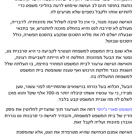
נוהגת בחוסר תום לב ועושה שימוש לרעה בהליכי משפט כדי
להתיש אותו ולקבל כספים שלא מגיעים לה.
האישה טענה מנגד, כי אין כל סיבה לשלול את מזונותיה. לדבריה,
מעולם לא סירבה לגט והיא בהחלט מוכנה להתגרש, אך בתנאי
שבעלה ישלם לה את מלוא הסכום שנקבע בהסכם הפשרה, כולל
הסכום שבוטל.
אלא שגם בית המשפט למשפחה הצטרף לקביעה כי היא סרבנית גט,
ופטר את הבעל ממזונות. החלטה זו לא הייתה לשביעות רצונה,
והאישה הגישה ערעור לבית המשפט המחוזי בחיפה, בו העלתה שלל
השגות כנגד חלוקת הרכוש ואף טענה ששופטת בית המשפט
למשפחה התעללה בה.
הבעל, הכלוא בעל כורחו בנישואים שהסתיימו לפני עשור, טען
מצידו, כי עד עכשיו אשתו קיבלה יותר מ-700 אלף שקל והוא מוכן
לשלם לה מה שבית המשפט קבע בלבד.
השופט סארי ג'יוסי
דחה את הערעור תוך שהצדיק לחלוטין את פסק
הדין של בית המשפט למשפחה, והבהיר לאישה כי סרבנות גט גוררת
אובדן מזונות ועליה לקבל זאת.
האישה אמנם הכחישה שהיא מטרפדת את הגט, אלא שהמסכת