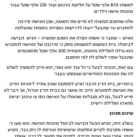
לאשתו 870 אלף שקל על חלוקת הרכוש ועוד 230 אלף שקל עבור
מזונות אישה וילדים.
אלא שהסכם הפשרה לא סיים את הסאגה, שכן האישה סירבה
להתגרש עד שהבעל ייענה לדרישות כספיות נוספות שהעלתה.
האיש – שסבר כי אשתו הפרה את הסכם הפשרה – הגיש תביעה
לביטולו. בית המשפט למשפחה פסק כי סירובה של האישה להתגרש
הוא עילה לשלילת מזונות, והפחית 200 אלף שקל מהסכומים
שהבעל אמור לשלם לה לפי ההסכם.
עם זאת, הובהר לבעל כי כל עוד הוא נשוי, הוא חייב להמשיך לשלם
לה את המזונות החודשיים שנפסקו בעבר.
בינתיים, בית הדין הרבני הגיע למסקנה שאין עתיד לזוגיות וחייב
את האישה להתגרש. חיוב זה אושר גם בבית הדין הגדול, אך דבר לא
סייע לבעל, גם לא מגבלות שהוטלו על האישה כמו צו עיכוב יציאה
מהארץ ושלילת רישיון.
עיכוב מכוון
בשלב הזה, הגיש הבעל תביעה לביטול מזונות האישה. הוא טען כי
אשתו מסרבת לקיים החלטות שיפוטיות וגורמת לו נזק כבד, והגיע
הזמן, אחרי עשר שנות פרידה, לסיים את הקשר. לדבריו, אשתו