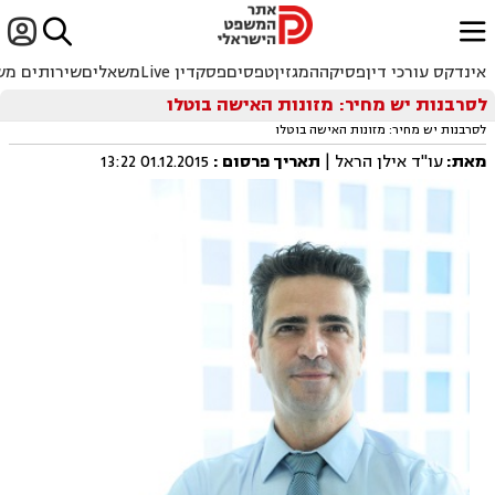


ﱐ
אינדקס עורכי דין
פסיקה
המגזין
טפסים
פסקדין Live
משאלים
שירותים מש
לסרבנות יש מחיר: מזונות האישה בוטלו
לסרבנות יש מחיר: מזונות האישה בוטלו
מאת:
עו"ד אילן הראל |
תאריך פרסום
:
01.12.2015 13:22