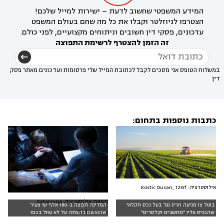
המידע המשפטי שחשוב לדעת – ישירות למייל שלכם!
הצטרפו לניוזלטר וקבלו את כל מה שחם בעולם המשפט
עדכונים, פסקי דין חשובים וניתוחים מקצועיים, לפני כולם.
זה הזמן להצטרף לרשימת התפוצה
במשלוח הטופס אני מסכים לקבל לכתובת המייל שלי פרסומות ועדכונים מאתר פסק
דין
כתבות נוספות בתחום:
אילוסטרציה: Kostic Dusan, 123rf
תמונת אילוסטרציה: Katarzyna
בוטל צו מניעה חריג נגד בעל נכס חקלאי
המדינה תפצה ב-180 אלף ש' צעיר
Białasiewicz
שהכניס אליו ״מחשבים וקלסרים״
שהואשם בהצתה על לא עוול בכפו