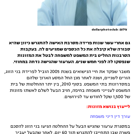
צילום: dollarphotoclub
גם אחרי עשר שנות פרידה מסרבת האישה להתגרש כיוון שהיא
סבורה שלא קיבלה את כל הכספים שמגיעים לה. בעקבות
הסרבנות החליט בית המשפט למשפחה לבטל את המזונות
שנפסקו לה לפני חמש שנים. הערעור שהגישה נדחה במחוזי.
משבר שפקד את חיי הנישואים בשנת 2005 הוביל לפרידת בני הזוג,
הורים לשניים, ושנה לאחר מכן החל המסע הארוך שלהם
במסדרונות בתי המשפט. בסוף 2010, בין יתר ההחלטות של בית
המשפט לענייני משפחה בחיפה, חויב הבעל לשלם לאשתו מזונות
של 1,500 שקל לחודש עד לגירושים.
לייעוץ בנושא מזונות:
עורך דין דיני משפחה
במסגרת ערעור שהגיש הבעל על ההחלטה הגיעו בני הזוג להסכם
פשרה שבו התחייבו להתגרש תוך 60 יום, לאחר שהבעל יעביר