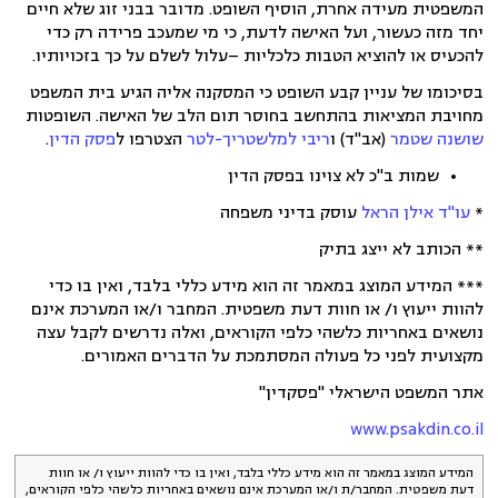
המשפטית מעידה אחרת, הוסיף השופט. מדובר בבני זוג שלא חיים
יחד מזה כעשור, ועל האישה לדעת, כי מי שמעכב פרידה רק כדי
להכעיס או להוציא הטבות כלכליות –עלול לשלם על כך בזכויותיו.
בסיכומו של עניין קבע השופט כי המסקנה אליה הגיע בית המשפט
מחויבת המציאות בהתחשב בחוסר תום הלב של האישה. השופטות
שושנה שטמר
(אב"ד) ו
ריבי למלשטריך-לטר
הצטרפו ל
פסק הדין
.
שמות ב"כ לא צוינו בפסק הדין
*
עו"ד אילן הראל
עוסק בדיני משפחה
** הכותב לא ייצג בתיק
*** המידע המוצג במאמר זה הוא מידע כללי בלבד, ואין בו כדי
להוות ייעוץ ו/ או חוות דעת משפטית. המחבר ו/או המערכת אינם
נושאים באחריות כלשהי כלפי הקוראים, ואלה נדרשים לקבל עצה
מקצועית לפני כל פעולה המסתמכת על הדברים האמורים.
אתר המשפט הישראלי "פסקדין"
www.psakdin.co.il
המידע המוצג במאמר זה הוא מידע כללי בלבד, ואין בו כדי להוות ייעוץ ו/ או חוות
דעת משפטית. המחבר/ת ו/או המערכת אינם נושאים באחריות כלשהי כלפי הקוראים,