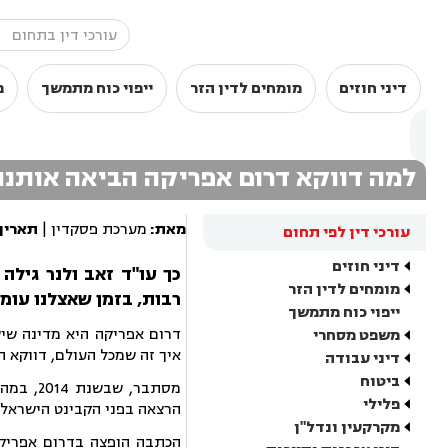
דיני חוזים
מומחים לדין הזר
ייפוי כוח מתמשך
מ
למה דווקא דרום אפריקה הביאה אותנו
מאת:
מערכת פסקדין |
תאריך
עורכי דין לפי תחום
דיני חוזים
כך עו"ד זאב ולנר גילה
מומחים לדין הזר
רבות, בזמן שאצלנו עומד
ייפוי כוח מתמשך
דרום אפריקה היא מדינה שיש
משפט מסחרי
איך זה שמכל העולם, דווקא ה
דיני עבודה
ביטוח
מסתבר, 
פלילי
הרצאה בפני הקבינט הישראלי,
מקרקעין ונדל"ן
הכתבה הופצה בדרום אפריק