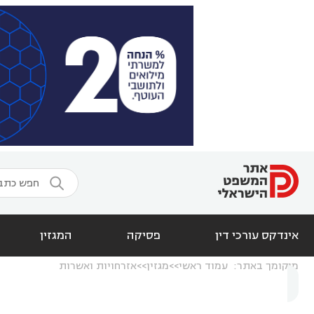

אינדקס עורכי דין
פסיקה
המגזין
מיקומך באתר:
עמוד ראשי
מגזין
אזרחויות ואשרות