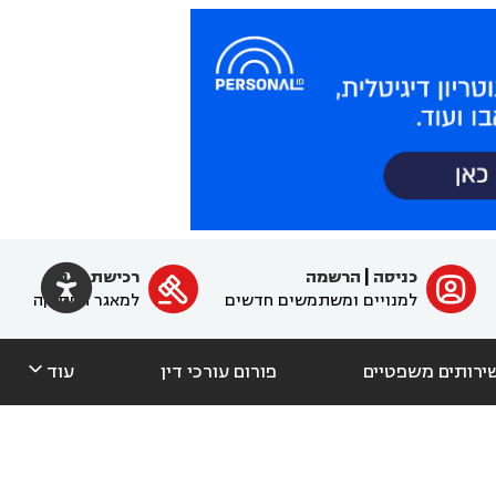

כניסה
|
הרשמה
רכישת מנוי
ﱐ

למנויים ומשתמשים חדשים
למאגר הפסיקה

ירותים משפטיים
פורום עורכי דין
עוד