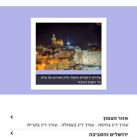
[אילוסטרציה חיצונית: Dmytrii Minishev 123rf
עיריית ירושלים מימנה חלק מאירוע של ש"ס
com]
על חשבון הציבור

אזור הצפון
עורך דין בחיפה
עורך דין בעפולה
עורך דין בקרית


אתא
עורך דין בנהריה
עורך דין בראש פינה
עורך דין

ירושלים והסביבה


