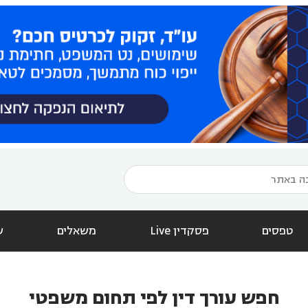
טפסים
פסקדין Live
משאלים
ש
חפש עורך דין לפי תחום משפטי