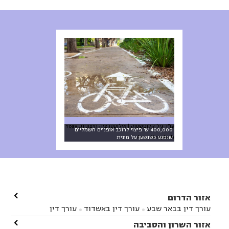
עו״ד גיל קלופשטוק | אילוסטרציה חיצונית: Yoav
400,000 ש' פיצוי לרוכב אופניים חשמליים
Aziz, Unsplash
שנפגע כשנשען על מונית

אזור הדרום
עורך דין בבאר שבע
עורך דין באשדוד
עורך דין


באשקלון
עורך דין בבאר טוביה
עורך דין בגן יבנה

אזור השרון והסביבה


