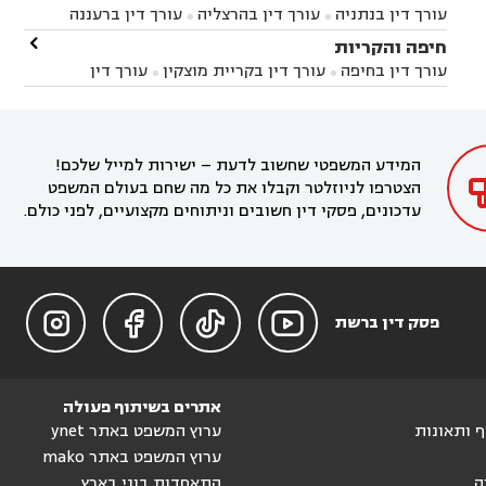
עורך דין בניר הבנים
עורך דין בערד
עורך דין בקיבוץ


עורך דין בנתניה
עורך דין בהרצליה
עורך דין ברעננה


זיקים
עורך דין בנתיבות
עורך דין בקרית מלאכי



עורך דין בחדרה
עורך דין בכפר סבא
עורך דין בהוד

חיפה והקריות



השרון
עורך דין באבן יהודה
עורך דין בבנימינה



עורך דין בחיפה
עורך דין בקריית מוצקין
עורך דין


עורך דין בחריש
עורך דין בקיסריה
עורך דין בקדימה


בקרית מוצקין
עורך דין בקריית אתא
עורך דין


עורך דין ברמת השרון
עורך דין בתל מונד



בקריית חיים
עורך דין בקרית ביאליק
עורך דין


בחדרה

המידע המשפטי שחשוב לדעת – ישירות למייל שלכם!
הצטרפו לניוזלטר וקבלו את כל מה שחם בעולם המשפט
עדכונים, פסקי דין חשובים וניתוחים מקצועיים, לפני כולם.




פסק דין ברשת
אתרים בשיתוף פעולה
וף ותאונות
ערוץ המשפט באתר ynet
ערוץ המשפט באתר mako
ה
התאחדות בוני בארץ