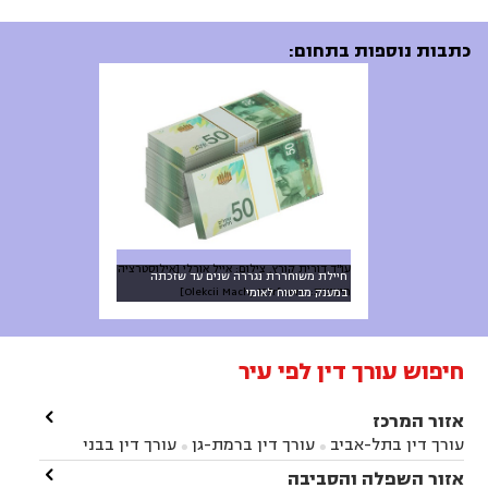
כתבות נוספות בתחום:
עו"ד דורית קורץ, צילום: אייל אורלי [אילוסטרציה
חיילת משוחררת נגררה שנים עד שזכתה
חיצונית: Olekcii Mach, 123rf.com]
במענק מביטוח לאומי
חיפוש עורך דין לפי עיר

אזור המרכז
עורך דין בתל-אביב
עורך דין ברמת-גן
עורך דין בבני


ברק
עורך דין בפתח תקווה
עורך דין בראשון לציון

אזור השפלה והסביבה


