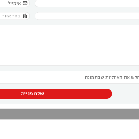


שלח פנייה