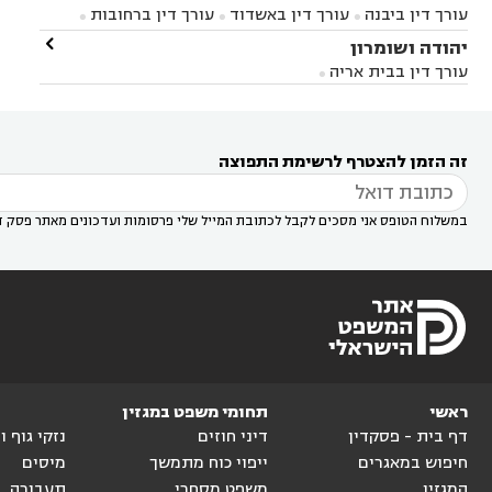
עורך דין ברחובות
עורך דין בנס ציונה
עורך דין


עורך דין ביבנה
עורך דין באשדוד
עורך דין ברחובות



במודיעין
עורך דין בהרצליה
עורך דין בחולון
עורך



עורך דין בראשון לציון
עורך דין במודיעין
עורך דין

יהודה ושומרון


דין בקרית אונו
עורך דין ברמלה
עורך דין בקריית


בבאר יעקב
עורך דין בגדרה
עורך דין בכפר רות



אונו
עורך דין בבת ים
עורך דין בגבעת שמואל
עורך
עורך דין בבית אריה




דין באזור
עורך דין בגן יבנה
עורך דין בעמק חפר



עורך דין במודיעין מכבים רעות
עורך דין במודיעין

רעות
עורך דין בסביון
עורך דין ברמת השרון
עורך



זה הזמן להצטרף לרשימת התפוצה
דין בשוהם

במשלוח הטופס אני מסכים לקבל לכתובת המייל שלי פרסומות ועדכונים מאתר פסק ד
ראשי
תחומי משפט במגזין
דף בית - פסקדין
דיני חוזים
נזקי גוף 
חיפוש במאגרים
ייפוי כוח מתמשך
מיסים
המגזין
משפט מסחרי
תעבורה