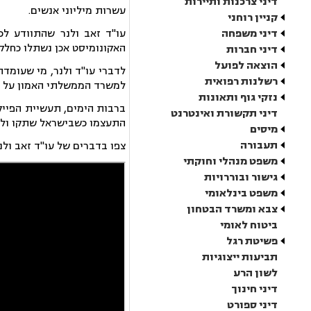
דיני צרכנות ותיירות
עשרות מיליוני אנשים.
קניין רוחני
דיני משפחה
עו"ד זאב ולנר שהתוודע לכ
האקונומיסט אכן נשתלו כחלק
דיני חברות
הוצאה לפועל
רשלנות רפואית
למשרד הממשלתי האמון על הה
נזקי גוף ותאונות
ברבות הימים, תעשיית הפייק
דיני תקשורת ואינטרנט
התעצמו כשבישראל שתקו ולא 
מיסים
תעבורה
צפו בדברים של עו"ד זאב ול
משפט מנהלי וחוקתי
גישור ובוררויות
משפט בינלאומי
צבא ומשרד הבטחון
ביטוח לאומי
פשיטת רגל
תביעות ייצוגיות
לשון הרע
דיני חינוך
דיני ספורט