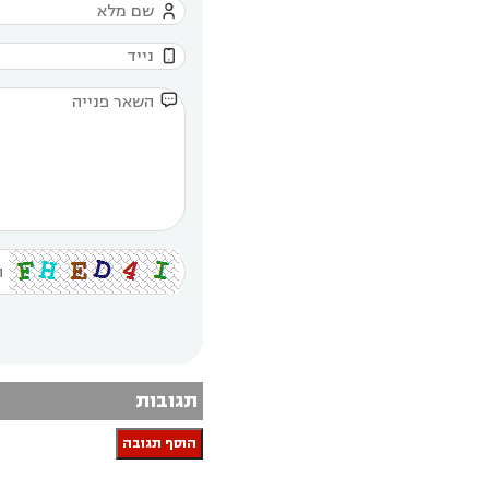



תגובות
הוסף תגובה