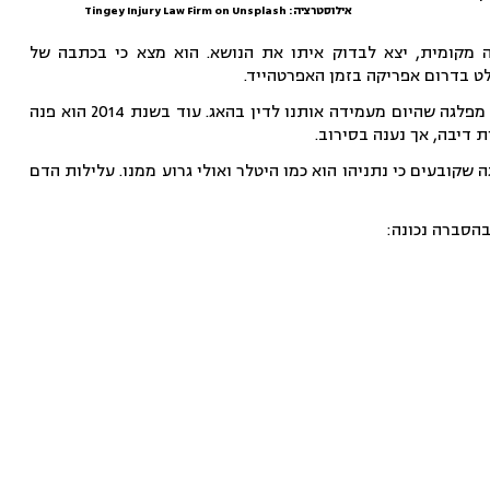
אילוסטרציה: Tingey Injury Law Firm on Unsplash
 מקומית, יצא לבדוק איתו את הנושא. הוא מצא כי בכתבה של
ט בדרום אפריקה בזמן האפרטהייד.
לדברי עו"ד ולנר, מי שעומדת מאחורי הפצת השיבוש היא מפלגת הקונגרס הלאומי האפריקאי, אותה מפלגה שהיום מעמידה אותנו לדין בהאג. עוד בשנת 2014 הוא פנה
דיבה, אך נענה בסירוב.
ובעים כי נתניהו הוא כמו היטלר ואולי גרוע ממנו. עלילות הדם
בהסברה נכונה: