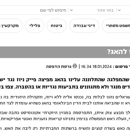
|
|
שפט מסחרי
דיני עבודה
ביטוח
פלילי
מקרקעין ו
 להאג?

 פרסום
:
18.01.2024 16:34
|
גרסת הדפסה
 שהמפלגה שהתלוננה עלינו בהאג מפיצה פייק ניוז נגד יש
ים מנגד ולא מתגוננים בתביעות נגדיות או בהסברה. צפו ב
ראלים נהנו לבלות בה, נכנסו אליה ללא ויזה, והקהילה היהודית בה נ
יא זו שהביאה אותנו לבית הדין הבינלאומי בהאג כשהיא עומדת לצד הח
שבשנת 2014, במהלך מבצע צוק איתן, התפרסמה במגזין היוקרתי אקונומיסט כתבה 
 העלה ראש הממשלה בנימין נתניהו קריאות גזעניות ואנטי אפריקאיות.
ה כאש בשדה קוצים והשיח ברשתות החברתיות רק ליבה את האש, וכ