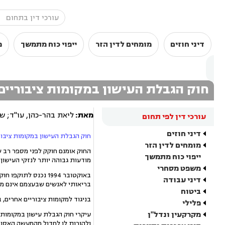
דיני חוזים
מומחים לדין הזר
ייפוי כוח מתמשך
מ
חוק הגבלת העישון במקומות ציבוריים
מאת:
ליאת בהר-כהן, עו"ד; ש
עורכי דין לפי תחום
דיני חוזים
חוק הגבלת העישון במקומות ציבור
מומחים לדין הזר
החוק אומנם חוקק לפני מספר רב ש
ייפוי כוח מתמשך
מודעות גבוהה יותר לנזקי העישון
משפט מסחרי
באוקטובר 1994 נכנ
דיני עבודה
בריאותי לאנשים שבעצמם אינם מע
ביטוח
בניגוד למקומות ציבוריים אחרים, במקומות העב
פלילי
מקרקעין ונדל"ן
עיקרי חוק הגבלת עישון במקומות 
ולהורות לו לחדול מהמעשה האסור,