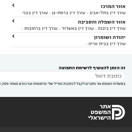

אזור המרכז
עורך דין בתל-אביב
עורך דין ברמת-גן
עורך דין בבני


ברק
עורך דין בפתח תקווה
עורך דין בראשון לציון

אזור השפלה והסביבה



עורך דין ברחובות
עורך דין בנס ציונה
עורך דין


עורך דין ביבנה
עורך דין באשדוד
עורך דין ברחובות



במודיעין
עורך דין בהרצליה
עורך דין בחולון
עורך



עורך דין בראשון לציון
עורך דין במודיעין
עורך דין

יהודה ושומרון


דין בקרית אונו
עורך דין ברמלה
עורך דין בקריית


בבאר יעקב
עורך דין בגדרה
עורך דין בכפר רות



אונו
עורך דין בבת ים
עורך דין בגבעת שמואל
עורך
עורך דין בבית אריה




דין באזור
עורך דין בגן יבנה
עורך דין בעמק חפר



עורך דין במודיעין מכבים רעות
עורך דין במודיעין

רעות
עורך דין בסביון
עורך דין ברמת השרון
עורך



זה הזמן להצטרף לרשימת התפוצה
דין בשוהם

במשלוח הטופס אני מסכים לקבל לכתובת המייל שלי פרסומות ועדכונים מאתר פסק ד