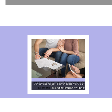
עו"ד ינון פריד | צילום: רעות פריד [אילוסטרציה
זוג רוכשים תבעו חברת בנייה, אך השופט קבע
חיצונית: Aleksandr Davydov, 123rf.com]
שהם אלה שהפרו את ההסכם