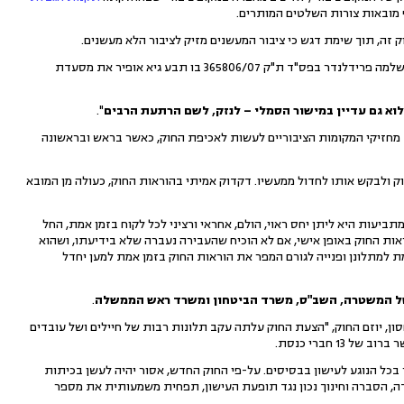
 מובאות צורות השלטים המותרים.
ק זה, תוך שימת דגש כי ציבור המעשנים מזיק לציבור הלא מעשנים.
", כך אמר כב´ השופט שלמה פרידלנדר בפס"ד ת"ק 365806/07 בו תבע גיא אופיר את מסעדת
ולוא גם עדיין במישור הסמלי – לנזק, לשם הרתעת הרבים
".
ד מחזיקי המקומות הציבוריים לעשות לאכיפת החוק, כאשר בראש ובראשונה
חוק ולבקש אותו לחדול ממעשיו. דקדוק אמיתי בהוראות החוק, כעולה מן המובא
יעות היא ליתן יחס ראוי, הולם, אחראי ורציני לכל לקוח בזמן אמת, החל
אות החוק באופן אישי, אם לא הוכיח שהעבירה נעברה שלא בידיעתו, ושהוא
למתלונן ופנייה לגורם המפר את הוראות החוק בזמן אמת למען יחדל
ן של המשטרה, השב"ס, משרד הביטחון ומשרד ראש הממשלה
.
חסון, יוזם החוק, "הצעת החוק עלתה עקב תלונות רבות של חיילים ושל עובדים
 חברי כנסת.
 בכל הנוגע לעישון בבסיסים. על-פי החוק החדש, אסור יהיה לעשן בכיתות
ידה, הסברה וחינוך נכון נגד תופעת העישון, תפחית משמעותית את מספר