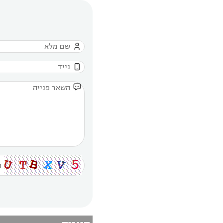


