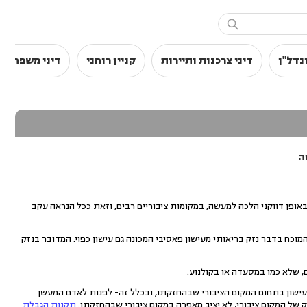

נדל"ן
דיני צרכנות ותיירות
קניין רוחני
דיני משפחה
ה
ופן דווקני הלכה למעשה, במקומות ציבוריים רבים, וזאת ככל הנראה עקב
ר והמוכח בדבר נזק בריאותי מעישון פאסיבי המכונה גם עישון כפוי. המדובר בנזק
ת עישון בתחום המקום הציבורי שבהחזקתו, ובכלל זה- לפנות לאדם המעשן
ק של המקום ציבורי, לא יציב מאפרה במקום ציבורי שבהחזקתו.
תקנות הגבלת