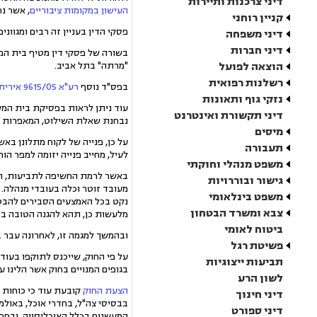
דיני צרכנות ותיירות
העישון במקומות ציבוריים
, אשר נ
קניין רוחני
פסקי הדין בעניין זה רבים ומגוו
דיני משפחה
דיני חברות
בשורה של פסקי דין מטיף בית המ
הוצאה לפועל
"מרתה" בתל אביב.
רשלנות רפואית
בפס"ד נוסף
רע"א 9615/05 אירית שמש נ´ פוקצטה בע"מ
נזקי גוף ותאונות
עוד ניתן לראות בפסיקת בית המשפ
דיני תקשורת ואינטרנט
נבחנת שאלת השילוט, המאפרות וה
מיסים
על כן, פנייה של לקוח מתלונן בא
תעבורה
לעיל, מחייב פנייה יזומה למפר ה
משפט מנהלי וחוקתי
באשר לרמת החשיפה לתביעות, הרי 
גישור ובוררויות
מעובד זוטר וכלה בעובדי מנהלה. 
משפט בינלאומי
נקט בכל האמצעים הסבירים להבטח
צבא ומשרד הבטחון
מלעשות כן, תהא להגנה הטובה ביו
ביטוח לאומי
ובהמשך למגמה זו, לאחרונה עבר 
פשיטת רגל
על פי החוק, שייכנס לתוקפו בעוד 
תביעות ייצוגיות
בגופים המנויים בחוק אשר הלינו על כ
לשון הרע
הצעת החוק
קובעת עוד כי כוחות ה
דיני חינוך
בבסיסי צה"ל, בחדרי אוכל, באולמ
דיני ספורט
המעשנים בכלל האוכלוסייה, ובפרט