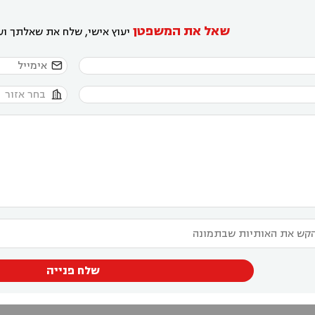
שאל את המשפטן
יעוץ אישי, שלח את שאלתך ועו


שלח פנייה