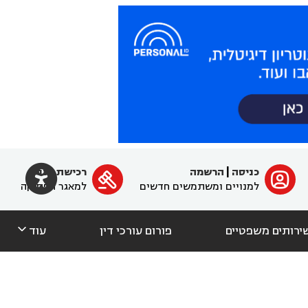

כניסה
|
הרשמה
רכישת מנוי
ﱐ

למנויים ומשתמשים חדשים
למאגר הפסיקה

ירותים משפטיים
פורום עורכי דין
עוד