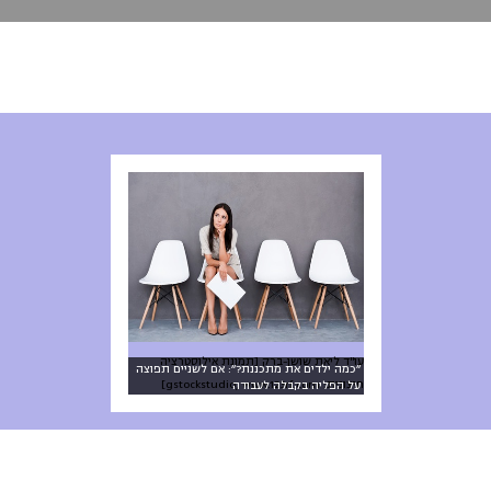
עו"ד ליאת שושן-ברק [תמונת אילוסטרציה
״כמה ילדים את מתכננת?״: אם לשניים תפוצה
חיצונית: gstockstudio, www.123rf.com]
על הפליה בקבלה לעבודה