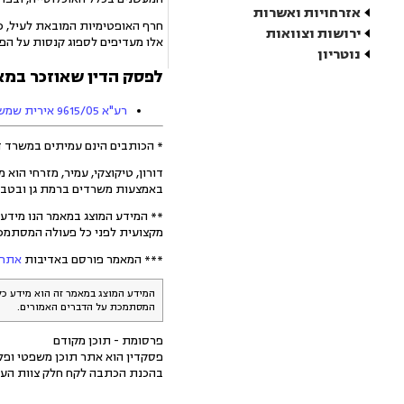
אזרחויות ואשרות
חרף האופטימיות המובאת לעיל, ככל
ירושות וצוואות
אלו מעדיפים לספוג קנסות על הפר
נוטריון
לפסק הדין שאוזכר במא
רע"א 9615/05 אירית שמש נ´ פוקצטה בע"מ
* הכותבים הינם עמיתים במשרד דור
דורון, טיקוצקי, עמיר, מזרחי הוא
באמצעות משרדים ברמת גן ובטבריה. במשרד כ-30 משפטנים, הכוללים 7 שותפים, בנוסף לצוות העמיתים, צוות המומחים (ר
** המידע המוצג במאמר הנו מידע 
מקצועית לפני כל פעולה המסתמכ
*** המאמר פורסם באדיבות
אתר p://www.adviser.co.il
המידע המוצג במאמר זה הוא מידע כל
המסתמכת על הדברים האמורים.
פרסומת - תוכן מקודם
פסקדין הוא אתר תוכן משפטי ופלט
בהכנת הכתבה לקח חלק צוות העו