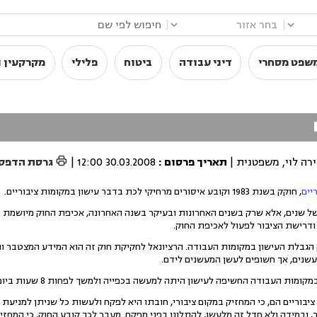
|
|
שפט מסחרי
דיני עבודה
ביטוח
פלילי
מקרקעין ו

ירה לוי, משפטנית |
תאריך פרסום
:
30.03.2008 12:00
|
גרסת הדפס
יים
, חוקק בשנת 1983 וקובע איסורים מרחיקי לכת בדבר עישון במקומות ציבוריים.
ל שנים, אלא שרק בשנים האחרונות ובעיקר בשנה האחרונה, אכיפת החוק מיושמת בא
 ודרישת הציבור לפעול לאכיפת החוק.
ס לתוקפו חוק הגבלת העישון במקומות העבודה. הרציונאל לחקיקת חוק זה הוא המידע המצטב
שנים, אך חשופים לעשן המעשנים לידם.
ודה החשיפה לעישון היתה למעשה בכפייה ולמשך לפחות 8 שעות ביום, שלא כמו במסעדה או בקולנוע.
ציבוריים הם, כי המחזיק במקום ציבורי, חובתו היא לפקח ולעשות כל שניתן למניע
 ובמידה ולא חדל זה מלעשן, להתלונן בפני מפקח. מעבר לכך קובע החוק, כי המחזי