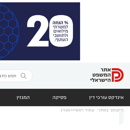

אינדקס עורכי דין
פסיקה
המגזין
מיקומך באתר:
עמוד ראשי
מגזין