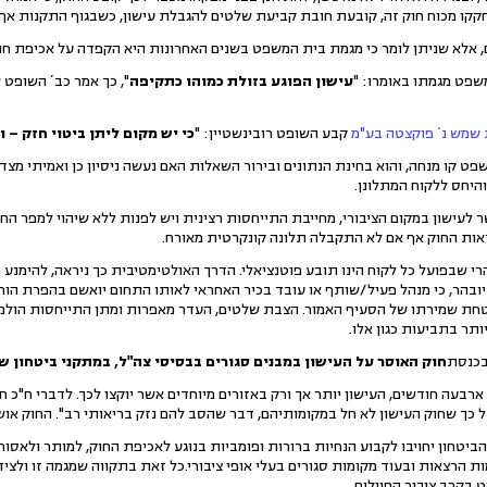
חקקו מכוח חוק זה, קובעת חובת קביעת שלטים להגבלת עישון, כשבגוף התקנות אף
נים, אלא שניתן לומר כי מגמת בית המשפט בשנים האחרונות היא הקפדה על אכיפת חו
שפט מגמתו באומרו: "
עישון הפוגע בזולת כמוהו כתקיפה
קבע השופט רובינשטיין: "
כי יש מקום ליתן ביטוי חזק – 
ט קו מנחה, והוא בחינת הנתונים ובירור השאלות האם נעשה ניסיון כן ואמיתי מצ
יחס ללקוח המתלונן.
שר לעישון במקום הציבורי, מחייבת התייחסות רצינית ויש לפנות ללא שיהוי למפר ה
וראות החוק אף אם לא התקבלה תלונה קונקרטית מאורח.
שבפועל כל לקוח הינו תובע פוטנציאלי. הדרך האולטימטיבית כך ניראה, להימנע מתב
יובהר, כי מנהל פעיל/שותף או עובד בכיר האחראי לאותו התחום יואשם בהפרת הור
ת שמירתו של הסעיף האמור. הצבת שלטים, העדר מאפרות ומתן התייחסות הולמת 
תר בתביעות כגון אלו.
בכנסת
חוק האוסר על העישון במבנים סגורים בבסיסי צה"ל, במתקני ביטחו
ארבעה חודשים, העישון יותר אך ורק באזורים מיוחדים אשר יוקצו לכך. לדברי ח"כ 
ך שחוק העישון לא חל במקומותיהם, דבר שהסב להם נזק בריאותי רב". החוק אושר ברוב של 13
ביטחון יחויבו לקבוע הנחיות ברורות ופומביות בנוגע לאכיפת החוק, למותר ולאסור
ות הרצאות ובעוד מקומות סגורים בעלי אופי ציבורי.כל זאת בתקווה שמגמה זו ולצ
 בקרב ציבור החיילים.