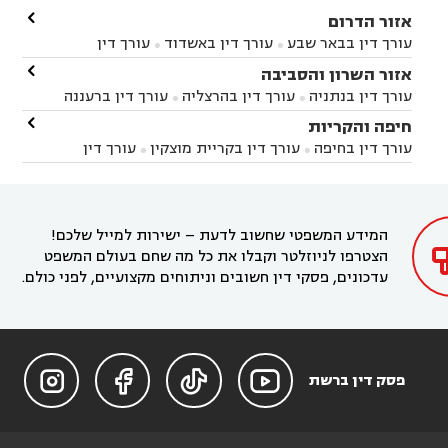

אזור הדרום
עורך דין בבאר שבע
עורך דין באשדוד
עורך דין


באשקלון
עורך דין בבאר טוביה
עורך דין בגן יבנה

אזור השרון והסביבה



עורך דין בניר הבנים
עורך דין בערד
עורך דין בקיבוץ


עורך דין בנתניה
עורך דין בהרצליה
עורך דין ברעננה


זיקים
עורך דין בנתיבות
עורך דין בקרית מלאכי



עורך דין בחדרה
עורך דין בכפר סבא
עורך דין בהוד

חיפה והקריות



השרון
עורך דין באבן יהודה
עורך דין בבנימינה



עורך דין בחיפה
עורך דין בקריית מוצקין
עורך דין


עורך דין בחריש
עורך דין בקיסריה
עורך דין בקדימה


בקרית מוצקין
עורך דין בקריית אתא
עורך דין


עורך דין ברמת השרון
עורך דין בתל מונד



בקריית חיים
עורך דין בקרית ביאליק
עורך דין


בחדרה

המידע המשפטי שחשוב לדעת – ישירות למייל שלכם!
הצטרפו לניוזלטר וקבלו את כל מה שחם בעולם המשפט
עדכונים, פסקי דין חשובים וניתוחים מקצועיים, לפני כולם.




פסק דין ברשת