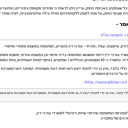
 שעסקינן באכיפת החוק, עדיין ניתן לראות כי מחזיקי מקומות ציבוריים, המיועדים ל
ת סעיפי החוק, על מנת לספק ללקוחותיהם חווית בילוי אולטימטיבית, לפיה מותר לה
מר -
ון, טיקוצקי, עמיר, מזרחי - עורכי דין ונוטריון, המתמחה במשפט מסחרי ומיסויי.
 משרד עורכי-דין דינמי ומשגשג המתמחה בדיני מיסוי וכן במשפט אזרחי, משפט מסחרי
ו"ח, יועץ פנסיוני ועוד) והצוות האדמיניסטרטיבי.".
כללי בלבד, ואין בו כדי להוות ייעוץ ו/או חוות דעת משפטית. המחבר ו/או המערכת
ת על הדברים האמורים.
htt/
לי בלבד, ואין בו כדי להוות ייעוץ ו/ או חוות דעת משפטית. המחבר/ת ו/או המערכת אינם נוש
פורמה המספקת שירותי שיווק דיגיטלי למשרדי עורכי דין,
רכים של פסקדין.