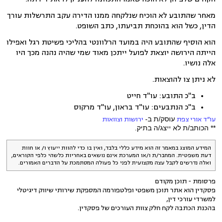
מאחר שהתובע לא הוכיח שנלקחה ממנו הדירה עקב התרשלות עורך
הדין, כשל הוא בהוכחת תביעתו, כתב השופט.
הוא הוסיף שהתובע היה במועד הרלוונטי בהליכי פשיטת רגל ואפילו
הייתה הירושה יוצאת לפועל ייתכן מאוד שמי שהיה נהנה מכך היו
אלה נושיו.
לא ניתן צו להוצאות.
ב"כ התובע: עו"ד חייט
ב"כ הנתבעים: עו"ד בראון, עו"ד מרקוס
עו״ד אורי צפת
עוסק/ת ב-
ירושות וצוואות
** הכותב/ת לא ייצג/ה בתיק.
המידע המוצג במאמר זה הוא מידע כללי בלבד, ואין בו כדי להוות ייעוץ ו/ או חוות
דעת משפטית. המחבר/ת ו/או המערכת אינם נושאים באחריות כלשהי כלפי הקוראים,
ואלה נדרשים לקבל עצה מקצועית לפני כל פעולה המסתמכת על הדברים האמורים.
פרסומת - תוכן מקודם
פסקדין הוא אתר תוכן משפטי ופלטפורמה המספקת שירותי שיווק דיגיטלי
למשרדי עורכי דין,
בהכנת הכתבה לקח חלק צוות העורכים של פסקדין.