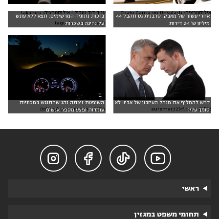
עו"ד דוד טובול | אילוסטרציה: takahiro
אילוסטרציה: Chalo Garcia on Unsplash
אחרי עשור של מאבק: סרבנית גט תקבל 44
בזכות נתוניה המרשימים: תצא ללא עונש
taguchi on Unsplash
מיליון ש' ו-2 דירות
על נהיגה בשכרות
דרש להחליף את מנהל העיזבון של אביו: לא
השופטת זיכתה נהג שהתנגש במכוניות
צילום: Dollarphotoclub.com
צילום: auremar,123rf.com
סומך עליו
עומדות ופצע מספר אנשים




ראשי
תחומי משפט במגזין