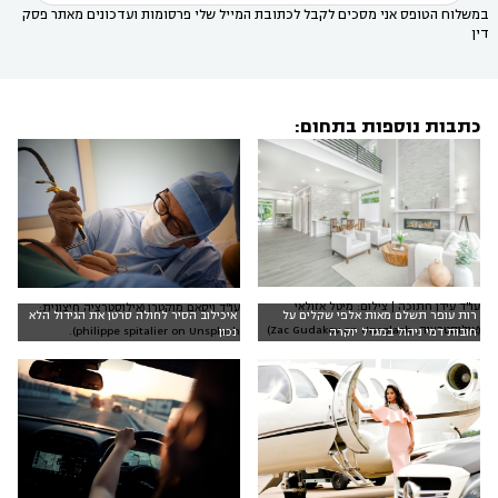
במשלוח הטופס אני מסכים לקבל לכתובת המייל שלי פרסומות ועדכונים מאתר פסק
דין
כתבות נוספות בתחום:
עו"ד עידן חתוכה | צילום: מיטל אזולאי
עו"ד ויסאם מוקטרן (אילוסטרציה חיצונית:
רות עופר תשלם מאות אלפי שקלים על
איכילוב הסיר לחולה סרטן את הגידול הלא
(אילוסטרציה: Zac Gudakov on Unsplash)
philippe spitalier on Unsplash).
חובות דמי ניהול במגדל יוקרה
נכון