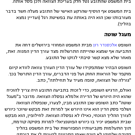
בית המשפט שהתובע נטל חלק בעריכת הצוואה ולכן פסל אותה.
בית המשפט אף הוסיף שהרקע האישי של התובע מעלה חשד בדבר
מעורבותו שכן הוא היה באותה עת בפשיטת רגל (ועדיין נמצא
בהליך).
מעגל שוטה
השופט
אלכסנדר רון
מבית המשפט המחוזי בירושלים דחה את
התביעה אף שמצא שהייתה התרשלות מצד עורך הדין המנוח. זאת,
מאחר שלא מצא קשר סיבתי לנזקו של התובע.
השופט הבהיר שמתפקידו של עורך הדין העורך צוואה לוודא קיום
מוקפד של הוראות החוק ועל פני הדברים, עורך הדין התרשל בכך.
"גורלה של הצוואה, סופה מעיד על תחילתה", כתב.
ואולם, הדגיש השופט, כדי לזכות בתביעה התובע היה צריך להוכיח
שהוא היה היורש של הדירה אלמלא נפסלה הצוואה. מדובר ב"מעגל
שוטה" כתב השופט שכן התובע מבין, לצערו, שנפסלה הצוואה
ושלפי פסק הדין הוא אינו היורש אך למרות זאת מבקש שיוכר כיורש
לצורך ההליך הנוכחי, כאילו לא נפסלה הצוואה. לחילופין, הוא מבקש
שבית המשפט יכיר בו כיורש הפוטנציאלי למרות פסיקה קודמת,
תוך התעלמות מקביעותיו המפורשות של בית המשפט בהליך
הקודם שלפיהן לא הוכח שאמו התכוונה להעניק לו את דירתה.