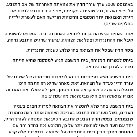
באוגוסט 2008 ערך עורך הדין את צוואתה האחרונה של אם התובע.
על פי צוואה זו, ככל שהייתה מקוימת, צפוי היה התובע לרשת את
דירת האם (את יתר הכספים והזכויות הורישה האם לעשרת ילדיה
בחלקים שווים).
אחד האחים הגיש התנגדות לצוואה האחרונה. בית המשפט למשפחה
קיבל את ההתנגדות ופסל את הצוואה. ערעור שהגיש התובע נדחה.
פסק הדין שפסל את הצוואה בחן שלוש טענות התנגדות.
ביחס לכשרות המנוחה, בית המשפט הגיע למסקנה שהיא הייתה
כשירה לערוך את הצוואה.
בית המשפט מצא בעייתיות בנוגע לנסיבות חתימתה של אשתו של
עורך הדין כעדה על הצוואה. זאת מאחר שהיא רק חתמה היכן
שבעלה הראה לה ולא קראה את המסמך, ואף לא שאלה את המנוחה
אם זו צוואתה ואם היא מבינה את מה שכתוב בה.
בית המשפט בחר שלא להכשיר את הצוואה למרות הפגם בעניין
העדים, בשל מעורבות התובע בעריכת הצוואה אותה ראה כחמורה
שבפגמים. בפסק הדין נקבע שהתובע הסיע את המנוחה לעורך הדין,
יחד עם העד השני לצוואה. יתר על כן, התובע נכח בחדר יחד עם
המנוחה ועורך הדין בעת החתמתה על הצוואה. בנסיבות אלה קבע