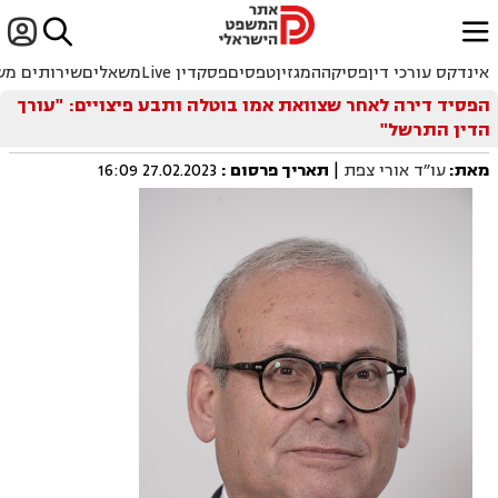


ﱐ
אינדקס עורכי דין
פסיקה
המגזין
טפסים
פסקדין Live
משאלים
שירותים מש
הפסיד דירה לאחר שצוואת אמו בוטלה ותבע פיצויים: "עורך
הדין התרשל"
מאת:
עו״ד אורי צפת
|
תאריך פרסום
:
27.02.2023 16:09