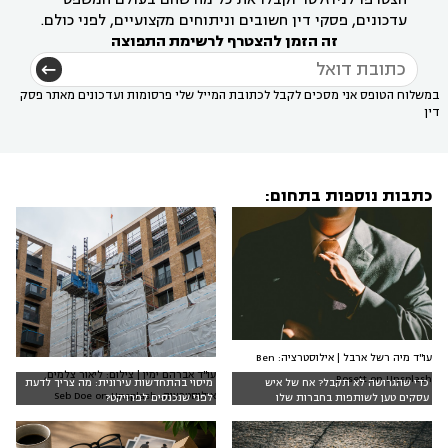
עדכונים, פסקי דין חשובים וניתוחים מקצועיים, לפני כולם.
זה הזמן להצטרף לרשימת התפוצה
במשלוח הטופס אני מסכים לקבל לכתובת המייל שלי פרסומות ועדכונים מאתר פסק
דין
כתבות נוספות בתחום:
עו"ד מיה רשל ארבל | אילוסטרציה: Ben
עו"ד אברהם ימין | צילום: ליאור צלמים,
Rosett on Unsplash
כדי שהגרושה לא תקבל? אח של איש
מיסוי בהתחדשות עירונית: מה צריך לדעת
אילוסטרציה: Seb Doe on Unsplash
עסקים טען לשותפות בחברות שלו
לפני שנכנסים לפרויקט?