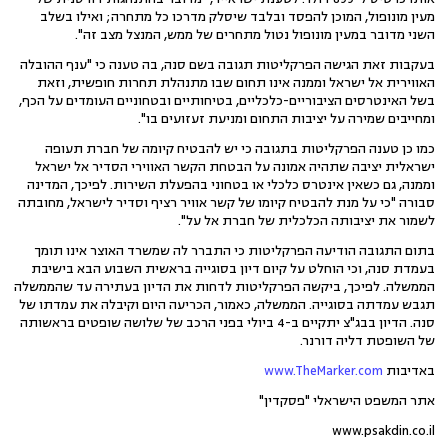
מעין מונופול, המוכן להפסד ובלבד שיסלק מדרכו כל מתחרה; ואילו בשלב
השני מדובר במעין מונופול נטול מתחרים של ממש, המנצל מצב זה".
בעקבות זאת הגישה הפרקליטות תגובה בשם סנה, בה טענה כי "ענף ההובלה
האווירית אל ישראל וממנה אינו תחום שבו מתנהלת תחרות חופשית, וזאת
בשל האינטרסים הציבוריים-כלכליים, בטיחותיים ובטחוניים העומדים על הכף,
ומחייבים שמירה על יציבות התחום ומניעת זעזועים בו".
כמו כן טענה הפרקליטות בתגובה כי יש להבטיח קיומה של חברת תעופה
ישראלית יציבה שתהיה אמונה על הבטחת הקשר האווירי הסדיר אל ישראל
וממנה, גם כשאין אינטרס כלכלי או בטחוני בהפעלת השירות. לפיכך, המדינה
סבורה "כי על מנת להבטיח קיומו של קשר אוויר רציף וסדיר לישראל, מחובתה
לשמור את יציבותה הכלכלית של חברת אל על".
בתום התגובה הודיעה הפרקליטות כי התברר לה שמשרד האוצר אינו תומך
בעמדת סנה, וכי הוחלט על קיום דיון בסוגייה בראשית השבוע הבא בישיבת
הממשלה. לפיכך, ביקשה הפרקליטות לדחות את הדיון בעתירה עד שהממשלה
תגבש עמדתה בסוגייה. הממשלה, כאמור, הכריעה היום וקיבלה את עמדתו של
סנה. הדיון בבג"צ יתקיים ב-4 ביולי בפני הרכב של שלושה שופטים בראשותה
של השופטת דליה דורנר.
באדיבות
www.TheMarker.com
אתר המשפט הישראלי "פסקדין"
www.psakdin.co.il