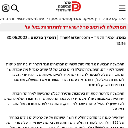


ﱐ
אינדקס עורכי דין
פסיקה
המגזין
טפסים
פסקדין Live
משאלים
שירותים מש
הממשלה לא תאפשר לישראייר להתחרות באל על
מאת:
אמיר הלמר - TheMarker.com |
תאריך פרסום
:
30.06.2002
13:56
הממשלה הצביעה נגד מדיניות השמיים הפתוחים ונגד התחרות בתחום טיסות
השכר לניו יורק. הממשלה קיבלה היום ברוב של 13 שרים כנגד 6 את עמדת שר
התחבורה שלא לאפשר לחברת ישראייר לקיים טיסות שכר לניו יורק, ובכך
להתחרות באל על, ודחתה את עמדת שר האוצר וראש הממשלה, שתמכו
בפתיחת השוק לתחרות.
הממשלה נדרשה לסוגייה בעקבות עתירה לבג"צ שהגישה לאחרונה חברת
ישראייר, באמצעות עו"ד אבנר ירקוני, כנגד החלטת שר התחבורה שלא להעניק
לה רישיון להפעיל טיסות שכר לניו יורק, וזאת כדי למנוע תחרות של החברה
באל על.
ישראייר טענה כי קודם להחלטת השר, שיווקה אל על כרטיסים זולים במחיר
של 599 דולר, אך לאחר ההחלטה, שדחתה את בקשת ישראייר, עלה מחירו של
אותו כרטיס ל-899 דולר. לטענת ישראייר, "מדובר בהתנהגות דורסנית של