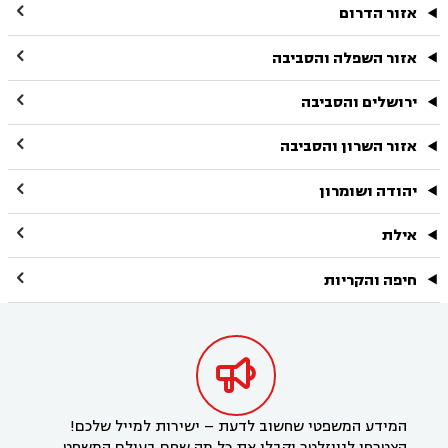

אזור הדרום

אזור השפלה והסביבה

ירושלים והסביבה

אזור השרון והסביבה

יהודה ושומרון

אילת

חיפה והקריות

המידע המשפטי שחשוב לדעת – ישירות למייל שלכם!
הצטרפו לניוזלטר וקבלו את כל מה שחם בעולם המשפט