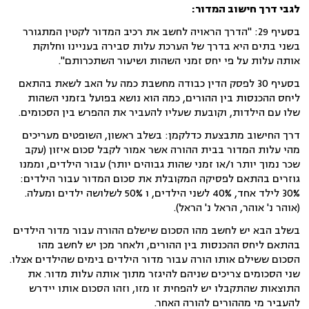
לגבי דרך חישוב המדור:
בסעיף 29: "הדרך הראויה לחשב את רכיב המדור לקטין המתגורר
בשני בתים היא בדרך של הערכת עלות סבירה בעניינו וחלוקת
אותה עלות על פי יחס זמני השהות ושיעור השתכרותם".
בסעיף 30 לפסק הדין כבודה מחשבת כמה על האב לשאת בהתאם
ליחס ההכנסות בין ההורים, כמה הוא נושא בפועל בזמני השהות
שלו עם הילדות, וקובעת שעליו להעביר את ההפרש בין הסכומים.
דרך החישוב מתבצעת כדלקמן: בשלב ראשון, השופטים מעריכים
מהי עלות המדור בבית ההורה אשר אמור לקבל סכום איזון (עקב
שכר נמוך יותר ו/או זמני שהות גבוהים יותר) עבור הילדים, וממנו
גוזרים בהתאם לפסיקה המקובלת את סכום המדור עבור הילדים:
30% לילד אחד, 40% לשני הילדים, ו 50% לשלושה ילדים ומעלה.
(אוהר נ' אוהר, הראל נ' הראל).
בשלב הבא יש לחשב מהו הסכום שישלם ההורה עבור מדור הילדים
בהתאם ליחס ההכנסות בין ההורים, ולאחר מכן יש לחשב מהו
הסכום ששילם אותו הורה עבור מדור הילדים בימים שהילדים אצלו.
שני הסכומים צריכים שניהם להיגזר מתוך אותה עלות מדור. את
התוצאות שהתקבלו יש להפחית זו מזו, וזהו הסכום אותו יידרש
להעביר מי מההורים להורה האחר.