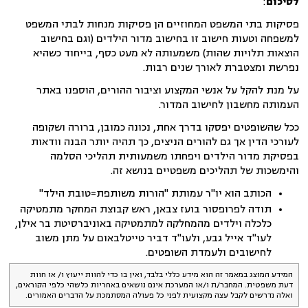
לסיכום
:
פסיקות בתי המשפט המחוזיים הן פסיקות מנחות לבתי המשפט
למשפחה וטעות חישוב זו בחישוב מדור הילדים (וגם בחישוב
הוצאות תלויות שהות) משמעותה לא מעט כסף, בייחוד כשהיא
נפרשת ומצטברת לאורך שנים רבות.
על מנת להקל על אנשי המקצוע וציבור ההורים, הוספנו באתר
העמותה מחשבון לחישוב המדור.
ככל שהשופטים יפסקו בדרך אחת, נכונה כמובן, ברורה ושקופה
לעורכי הדין אך גם להורים הניצים, כך תהיה יותר הבנה וודאות
בפסיקת מדור הילדים ויפחתו משמעותית תהליכי הסלמה
והימשכות של תהליכים משפטיים בנושא זה.
הכותב הוא יו"ר עמותת "הורות משותפת=טובת הילד"
תודה לפרופסור בועז צבאן, ראש קבוצת המחקר מתמטיקה
כלכלה וילדים מהמחלקה למתמטיקה באוניברסיטת בר אילן,
לעו"ד אייל גבע, ולעו"ד דביר טייטלבאום על מתן משוב
לחישובים ולעמדת השופטים.
המידע המוצג במאמר זה הוא מידע כללי בלבד, ואין בו כדי להוות ייעוץ ו/ או חוות
דעת משפטית. המחבר/ת ו/או המערכת אינם נושאים באחריות כלשהי כלפי הקוראים,
ואלה נדרשים לקבל עצה מקצועית לפני כל פעולה המסתמכת על הדברים האמורים.