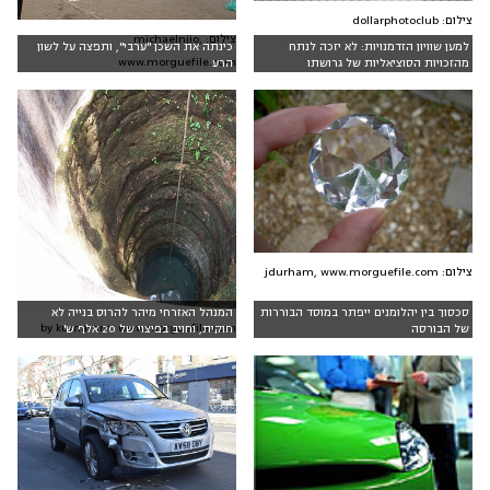
צילום: dollarphotoclub
צילום: michaelnjio,
למען שוויון הזדמנויות: לא יזכה לנתח
כינתה את השכן "ערבי", ותפצה על לשון
www.morguefile.com
מהזכויות הסוציאליות של גרושתו
הרע
צילום: jdurham, www.morguefile.com
סכסוך בין יהלומנים ייפתר במוסד הבוררות
המנהל האזרחי מיהר להרוס בנייה לא
by kumarnm, www.morguefile.com
של הבורסה
חוקית, וחויב בפיצוי של 20 אלף ש'