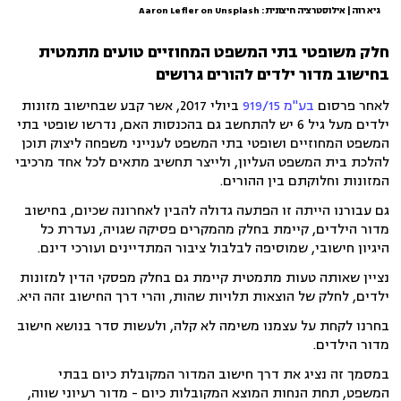
גיא רוה | אילוסטרציה חיצונית: Aaron Lefler on Unsplash
חלק משופטי בתי המשפט המחוזיים טועים מתמטית
בחישוב מדור ילדים להורים גרושים
לאחר פרסום
בע"מ 919/15
ביולי 2017, אשר קבע שבחישוב מזונות
ילדים מעל גיל 6 יש להתחשב גם בהכנסות האם, נדרשו שופטי בתי
המשפט המחוזיים ושופטי בתי המשפט לענייני משפחה ליצוק תוכן
להלכת בית המשפט העליון, ולייצר תחשיב מתאים לכל אחד מרכיבי
המזונות וחלוקתם בין ההורים.
גם עבורנו הייתה זו הפתעה גדולה להבין לאחרונה שכיום, בחישוב
מדור הילדים, קיימת בחלק מהמקרים פסיקה שגויה, נעדרת כל
היגיון חישובי, שמוסיפה לבלבול ציבור המתדיינים ועורכי דינם.
נציין שאותה טעות מתמטית קיימת גם בחלק מפסקי הדין למזונות
ילדים, לחלק של הוצאות תלויות שהות, והרי דרך החישוב זהה היא.
בחרנו לקחת על עצמנו משימה לא קלה, ולעשות סדר בנושא חישוב
מדור הילדים.
במסמך זה נציג את דרך חישוב המדור המקובלת כיום בבתי
המשפט, תחת הנחות המוצא המקובלות כיום - מדור רעיוני שווה,