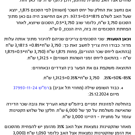
שוהים אצל האב מחצית מהזמן, ולכן 1,875 ש"ח. עד כאן זהה.
אם נחשב את החלק של יחס השכר (השווה) לפי הסכום 1,875, יוצא
שעל האב לשלם 1875*0.5=937.5. רק אם החישוב היה גם כאן מתוך
הסכום 3,750 ש"ח, כלומר שוב 3,750*0.5, הסכום שיוצא, לאחר
הפחתת הסכומים זה בזה, היה הנכון, 0 ש"ח.
וכאן הטעות
: שני הסכומים צריכים שניהם להיגזר מתוך אותה עלות
מדור. כבודו היה צריך לחשב זאת כך: 3,750 ש"ח*0.85= 3,187.5 ש"ח
(בהתאם ליחס שכר ההורים), פחות 1,875 ש"ח (3,750 ש"ח*0.5=1,875
ש"ח - בהתאם ליחס זמני השהות השווים) = 1,312.5 ש"ח.
התוצאה משקפת גם את הפער בין הצדדים ובאחוזים:
85%-50%=35%. 3,750 ש"ח*0.35%=1,312.5 ש"ח.
כבוד השופט שילה (מחוזי תל אביב) ב
רמ"ש 37993-11-24
מיום 25.12.2024:
בהחלטה למזונות זמניים ביהמ"ש קמא העריך את גובה שכר הדירה
שהאישה משלמת על סך של 6,000 ש"ח. חלקן של שלוש הקטינות
עומד על מחצית - דהיינו 3,000 ש"ח.
מאחר שהקטינות נמצאות אצל האב 35% מהזמן יש להפחית מהסכום
את הזמן שהקטינות נמצאות אצל האב כלומר 1,050 ש"ח (3,000