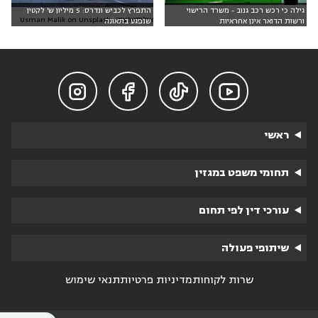
גילה כי רכש רכב גנוב - משרד הרישוי
התפרץ לכביש ונדרס: 5 מיליון ש' לקטין
אילוסטרציה: Usman Malik on Unsplash
ורשות הדואר אינן אחראיות
שנפגע בתאונה




ראשי
תחומי משפט במגזין
עורכי דין לפי תחום
שיתופי פעולה
שרות לקוחות
מדיניות פרטיות
תנאי שימוש