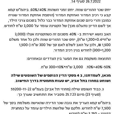
26.7.2022 סעיף 14.
יחס שכר ההורים שווה. יחס זמני השהות 40%/60%. ביהמ"ש קמא
קבע כי רכיב המדור ואחזקת המדור (הוספת אחזקת המדור שגויה
כמובן והרי כיום סכום אחזקת המדור כבר כלול בסכום צרכי הילד,
אך לשם הדיון נתעלם מכך) של הקטינה עומד על 3,000 ש"ח לחודש.
האב נושא ישירות ב- 40% מסכום זה כשהקטינה אצלו (3,000
ש"ח*0.4=1,200 ש"ח), יחס שכר ההורים שווה ולכן כל אחד משלם
1,500 ₪, ולכן על האב לשלם לאם סך של 300 ש"ח (1,500-
1,200=300) לחודש בגין רכיב המדור.
התוצאה משקפת גם את הפער בין הצדדים ובאחוזים:
50%-40%=10%. 3,000 ש"ח*10%=300 ש"ח.
מכאן, לעמדתנו, ב 4 פסקי הדין הנוספים של השופטים שילה
ושוחט במחוז בתל אביב, יש טעות מתמטית בדרך החישוב
.
כבוד השופט שילה (מחוזי תל אביב) בעמ"ש 59200-11-22
(סעיף 23) מיום 25.7.23 מסביר את התחשיב שערך כך:
ביהמ"ש קמא העריך את גובה שכר הדירה שהאישה משלמת בסך של
7,500 ש"ח לחודש. חלקם של שלושת הילדים עומד על כמחצית
דהיינו - 3,750 ש"ח לחודש.