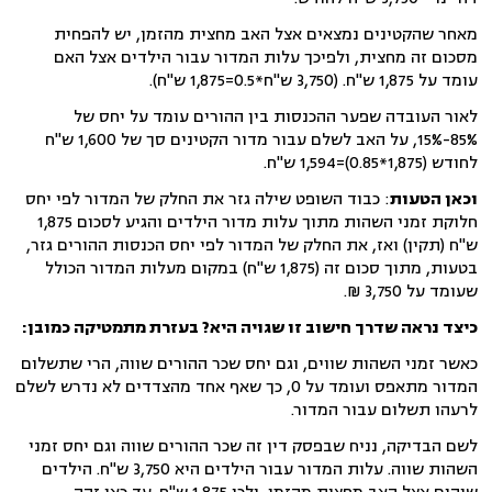
מאחר שהקטינים נמצאים אצל האב מחצית מהזמן, יש להפחית
מסכום זה מחצית, ולפיכך עלות המדור עבור הילדים אצל האם
עומד על 1,875 ש"ח. (3,750 ש"ח*0.5=1,875 ש"ח).
לאור העובדה שפער ההכנסות בין ההורים עומד על יחס של
85%-15%, על האב לשלם עבור מדור הקטינים סך של 1,600 ש"ח
לחודש (1,875*0.85)=1,594 ש"ח.
וכאן הטעות
: כבוד השופט שילה גזר את החלק של המדור לפי יחס
חלוקת זמני השהות מתוך עלות מדור הילדים והגיע לסכום 1,875
ש"ח (תקין) ואז, את החלק של המדור לפי יחס הכנסות ההורים גזר,
בטעות, מתוך סכום זה (1,875 ש"ח) במקום מעלות המדור הכולל
שעומד על 3,750 ₪.
כיצד נראה שדרך חישוב זו שגויה היא? בעזרת מתמטיקה כמובן:
כאשר זמני השהות שווים, וגם יחס שכר ההורים שווה, הרי שתשלום
המדור מתאפס ועומד על 0, כך שאף אחד מהצדדים לא נדרש לשלם
לרעהו תשלום עבור המדור.
לשם הבדיקה, נניח שבפסק דין זה שכר ההורים שווה וגם יחס זמני
השהות שווה. עלות המדור עבור הילדים היא 3,750 ש"ח. הילדים