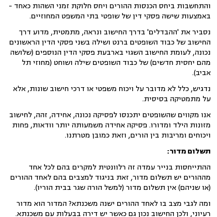
והתחשבות ביחס הכנסות ההורים ויחס חלוקת זמני השהות כאחד -
באמצעות שישה פסקי דין של שופטי בתי המשפט המחוזיים.
נסביר את 'ההבדלים' בדרך החישוב ונראה, מתמטית, מדוע דרך
החישוב של כבוד השופטים ברנט ושילה בשני פסקי הדין הראשונים
נכונה, לעומת החישוב השגוי בארבעת פסקי הדין הנוספים (שלושה
מהם יחסית חדשים) של כבוד השופטים שילה ושוחט (מחוזי תל
אביב).
נדגיש, כלל לא מדובר על ויכוח משפטי או דרכי חישוב שונות, אלא
על מתמטיקה בסיסית.
אנו מקווים שהשופטים יתכנסו לפסיקה נכונה, אחידה, זהה, לחישוב
מזונות הילד ומדורו. פסיקה אחידה משמעותה יותר וודאות, פחות
ויכוחים ומריבות בין הורים, וזאת כמובן מטרתנו.
תשלום מדור
:
ההתייחסות בנייר עמדה זה רלוונטית למקרים בהם לכל אחד
מההורים יש תשלום מדור, זאת בניגוד למצבים בהם לאחד ההורים
(או שניהם) אין תשלום מדור (למשל הורה שגר בבית הוריו).
ומה לגבי מצב בו לאחד ההורים ישנה משכנתא? המדור הוא מדור
רעיוני, ולכן החישוב נכון גם כאשר יש דירה בבעלות עם משכנתא.