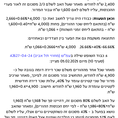
2,400 ש"ח לחודש. מאחר שעל האב לשלם 2/3 מסכום זה לאור פערי
ההכנסות, עליו לשלם לאם 1,600 ש"ח עבור המדור.
וכאן הטעות:
כבודו היה צריך לחשב זאת כך: 4,000*0.66%=2,666
ש"ח (בהתאם ליחס שכר ההורים), פחות (4,000 ש"ח*0.40=1,600
ש"ח - בהתאם ליחס זמני השהות) = 1,066 ש"ח.
התוצאה משקפת גם את הפער בין הצדדים ובאחוזים:
66.66%-40%=26.66%. 4,000 ש"ח*0.2666=1,066 ש"ח.
כבוד השופט שילה ב
עמ"ש (מחוזי תל אביב) 42627-04-24
(סעיף 10) מיום 05.02.2025 מציין:
מאחר שכל אחד מההורים משלם שכר דירה דומה בגובה של כ-
4,900 ש"ח לחודש, התחשיב נגזר מסכום זה. לפיכך, מאחר שרכיב
מדור של שני קטינים עומד על 40%, עלות שכר דירה חודשית
לקטינים עומדת על 1,960 ש"ח לחודש. חישוב: 4,900*0.4=1,960
ש"ח.
על האב לשלם 80% מסכום זה, דהיינו סך של 1,568 ש"ח (1,960
ש"ח*80%=1,586 ש"ח - לפי יחס הכנסות ההורים), ומאחר שהאב
נושא בפועל ב - 43% מסכום זה כשהקטינים גרים אצלו, עליו לשלם
לאם 57% מהסכום (הזמן בו הילדים שוהים אצל האם) דהיינו, סך של