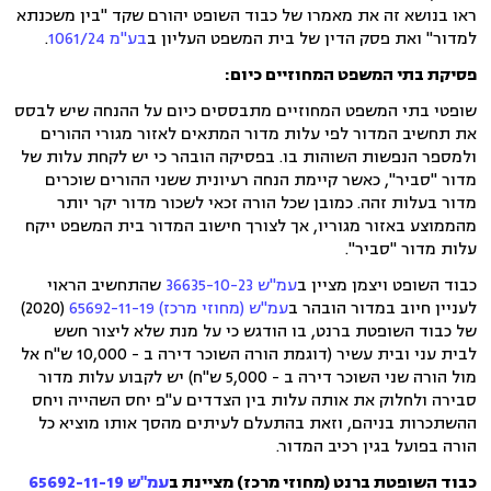
ראו בנושא זה את מאמרו של כבוד השופט יהורם שקד "בין משכנתא
למדור" ואת פסק הדין של בית המשפט העליון ב
בע"מ 1061/24
.
פסיקת בתי המשפט המחוזיים כיום:
שופטי בתי המשפט המחוזיים מתבססים כיום על ההנחה שיש לבסס
את תחשיב המדור לפי עלות מדור המתאים לאזור מגורי ההורים
ולמספר הנפשות השוהות בו. בפסיקה הובהר כי יש לקחת עלות של
מדור "סביר", כאשר קיימת הנחה רעיונית ששני ההורים שוכרים
מדור בעלות זהה. כמובן שכל הורה זכאי לשכור מדור יקר יותר
מהממוצע באזור מגוריו, אך לצורך חישוב המדור בית המשפט ייקח
עלות מדור "סביר".
כבוד השופט ויצמן מציין ב
עמ"ש 36635-10-23
שהתחשיב הראוי
לעניין חיוב במדור הובהר ב
עמ"ש (מחוזי מרכז) 65692-11-19
(2020)
של כבוד השופטת ברנט, בו הודגש כי על מנת שלא ליצור חשש
לבית עני ובית עשיר (דוגמת הורה השוכר דירה ב - 10,000 ש"ח אל
מול הורה שני השוכר דירה ב - 5,000 ש"ח) יש לקבוע עלות מדור
סבירה ולחלוק את אותה עלות בין הצדדים ע"פ יחס השהייה ויחס
ההשתכרות בניהם, וזאת בהתעלם לעיתים מהסך אותו מוציא כל
הורה בפועל בגין רכיב המדור.
כבוד השופטת ברנט (מחוזי מרכז) מציינת ב
עמ"ש 65692-11-19