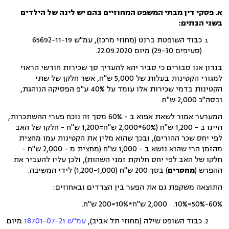
א. פסקי דין מבתי המשפט המחוזיים בהם יש לינה של הילדים
בשני הבתים:
כבוד השופטת ברנט (מחוזי מרכז), עמ"ש 65692-11-19
(סעיפים 29-30) מיום 22.09.2020.
בנדון אנו סבורים כי סביר יהא להעריך סך שכירות חודשי הראוי
למגורי הקטינות בעלות של 5,000 ש"ח, אשר חלקן של שתי
הקטינות בדמי שכירות אלו עומד על 40% ע"פ הפסיקה הנוהגת,
ובסה"כ 2,000 ש"ח.
המערער אמור לשאת אפוא ב - 60% מסך זה נוכח פערי ההשתכרות,
היינו ב - 1,200 ש"ח (60%*2,000 ש"ח=1,200 ש"ח - חלקו של האב
לפי יחס שכר ההורים), ובכך שהוא מלין את הקטינות עמו מחצית
מהזמן הרי שהוא נושא ב - 1,000 ש"ח (מחצית מ - 2,000 ש"ח -
חלקו של האב לפי יחס חלוקת זמני השהות), ולכן עליו להעביר את
ההפרש (
מחסרים
) בסך 200 ש"ח (1,200-1,000) לידי המשיבה.
התוצאה משקפת גם את הפער בין הצדדים ובאחוזים:
60%-50%=10%. 2,000 ש"ח*10%=200 ש"ח.
כבוד השופט שילה (מחוזי תל אביב),
עמ"ש 18701-07-21
מיום