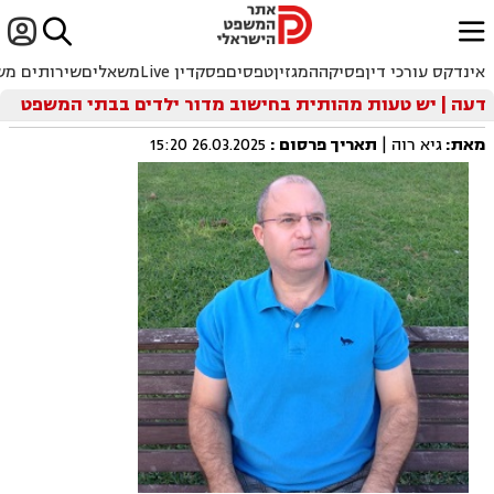


ﱐ
אינדקס עורכי דין
פסיקה
המגזין
טפסים
פסקדין Live
משאלים
שירותים מש
דעה | יש טעות מהותית בחישוב מדור ילדים בבתי המשפט
מאת:
גיא רוה |
תאריך פרסום
:
26.03.2025 15:20