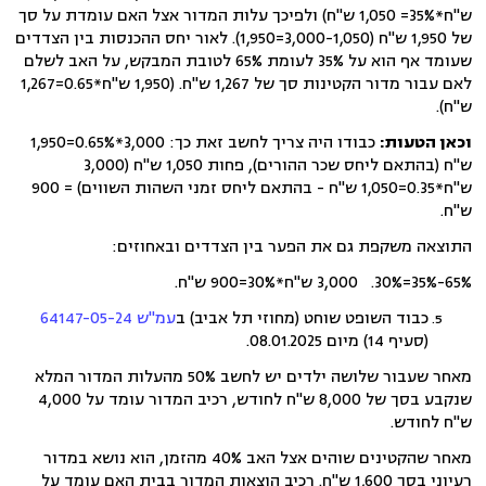
ש"ח*35%= 1,050 ש"ח) ולפיכך עלות המדור אצל האם עומדת על סך
של 1,950 ש"ח (3,000-1,050=1,950). לאור יחס ההכנסות בין הצדדים
שעומד אף הוא על 35% לעומת 65% לטובת המבקש, על האב לשלם
לאם עבור מדור הקטינות סך של 1,267 ש"ח. (1,950 ש"ח*0.65=1,267
ש"ח).
וכאן הטעות:
כבודו היה צריך לחשב זאת כך: 3,000*0.65%=1,950
ש"ח (בהתאם ליחס שכר ההורים), פחות 1,050 ש"ח (3,000
ש"ח*0.35=1,050 ש"ח - בהתאם ליחס זמני השהות השווים) = 900
ש"ח.
התוצאה משקפת גם את הפער בין הצדדים ובאחוזים:
65%-35%=30%. 3,000 ש"ח*30%=900 ש"ח.
כבוד השופט שוחט (מחוזי תל אביב) ב
עמ"ש 64147-05-24
(סעיף 14) מיום 08.01.2025.
מאחר שעבור שלושה ילדים יש לחשב 50% מהעלות המדור המלא
שנקבע בסך של 8,000 ש"ח לחודש, רכיב המדור עומד על 4,000
ש"ח לחודש.
מאחר שהקטינים שוהים אצל האב 40% מהזמן, הוא נושא במדור
רעיוני בסך 1,600 ש"ח. רכיב הוצאות המדור בבית האם עומד על