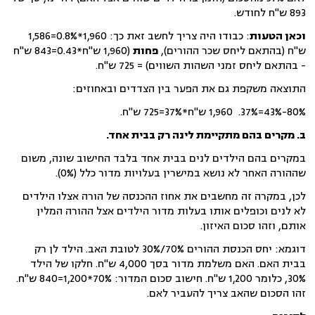
893 ש"ח לחודש.
וכאן הטעות
: כבודו היה צריך לחשב זאת כך: 1,960*0.8%=1,586
ש"ח (בהתאם ליחס שכר ההורים),
פחות
(1,960 ש"ח*0.43=843 ש"ח
- בהתאם ליחס זמני השהות השווים) = 725 ש"ח.
התוצאה משקפת גם את הפער בין הצדדים ובאחוזים:
80%-43%=37%. 1,960 ש"ח*37%=725 ש"ח.
ב. מקרים בהם מתקיימת לינה רק בבית אחד.
במקרים בהם הילדים לנים בבית אחד בלבד החישוב שונה, משום
שההורה האחר לא נושא במישרין בעלויות מדור כלל (0%).
לכן, במקרה זה מחשבים את אחוז ההכנסה של הורה אצלו הילדים
לא לנים וכופלים אותו בעלות מדור הילדים אצל ההורה המלין
אותם, וזהו סכום האיזון.
דוגמא: יחס הכנסת ההורים 70%/30% לטובת האב. הילד לן רק
בבית האם. האם משלמת מדור בסך 4,000 ש"ח. חלקו של הילד
30%, כלומר 1,200 ש"ח. חישוב סכום המדור: 70%*1,200=840 ש"ח.
זהו הסכום שהאב צריך להעביר לאם.