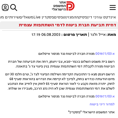


ﱐ
אינדקס עורכי דין
פסיקה
המגזין
טפסים
פסקדין Live
משאלים
שירותים מש
דחית תביעת חברת ביטוח לדמי השתתפות עצמית
מאת:
אייל ולנר |
תאריך פרסום
:
06.08.2003 17:19
א 001977/03
מנורה חברה לביטוח נגד מנסור איסלאם
רשם בית משפט השלום בכפר-סבא, צבי ויצמן, דחה את תביעתה של חברת
הביטוח מנורה לקבלת דמי השתתפות עצמית בגין פיצוי צד ג' בתאונה.
הרשם ויצמן מצא כי התובעת הקדימה ושילמה הפיצוי לצד ג', טרם חלפו 30 יום
מיום הודעתה כנדרש בחוק, לפיכך לא קיימה את הנדרש בהוראות סעיף 68
לחוק. יתרה מזאת נקבע כי לאור הוראת סעיף 65 לחוק אין לחייב את הנתבע
לשלם את דמי ההשתתפות עצמית שכן לא היה נהג הרכב, מעבידו או שולחו.
א 001977/03
מנורה חברה לביטוח נגד מנסור איסלאם
למדור דיני ביטוח
אתר המשפט הישראלי "פסקדין"