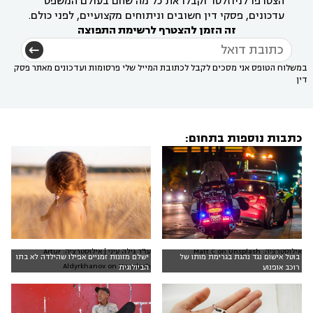
הצטרפו לניוזלטר וקבלו את כל מה שחם בעולם המשפט
עדכונים, פסקי דין חשובים וניתוחים מקצועיים, לפני כולם.
זה הזמן להצטרף לרשימת התפוצה
במשלוח הטופס אני מסכים לקבל לכתובת המייל שלי פרסומות ועדכונים מאתר פסק
דין
כתבות נוספות בתחום:
אילוסטרציה: Matt C on Unsplash
עו"ד גילה עיני | אילוסטרציה: Artur
בוטל אישום נגד נהגת בגרימת מותו של
ישלם מזונות זמניים אפילו שהילדה לא בתו
Aldyrkhanov on Unsplash
רוכב אופנוע
הביולוגית