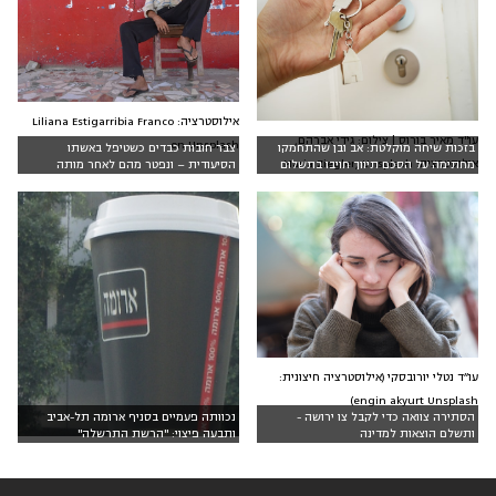
אילוסטרציה: Liliana Estigarribia Franco
עו"ד מאיר בורוס | צילום: גידי אברהם,
on Unsplash
בזכות שיחה מוקלטת: אב ובן שהתחמקו
צבר חובות כבדים כשטיפל באשתו
אילוסטרציה: Maria Ziegler, Unsplash
מחתימה על הסכם תיווך חויבו בתשלום
הסיעודית – ונפטר מהם לאחר מותה
עו״ד נטלי יורובסקי (אילוסטרציה חיצונית:
engin akyurt Unsplash)
הסתירה צוואה כדי לקבל צו ירושה -
נכוותה פעמיים בסניף ארומה תל-אביב
ותשלם הוצאות למדינה
ותבעה פיצוי: "הרשת התרשלה"