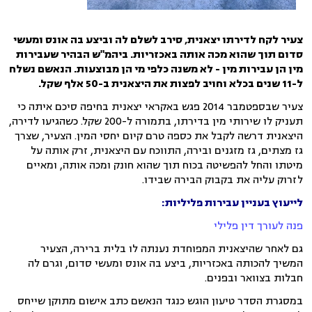
צעיר לקח לדירתו יצאנית, סירב לשלם לה וביצע בה אונס ומעשי
סדום תוך שהוא מכה אותה באכזריות. ביהמ"ש הבהיר שעבירות
מין הן עבירות מין - לא משנה כלפי מי הן מבוצעות
. הנאשם
נ
שלח
ל-11 שנים בכלא
וחויב לפצות את היצאנית ב-50 אלף שקל.
צעיר שבספטמבר 2014 פגש באקראי יצאנית בחיפה סיכם איתה כי
תעניק לו שירותי מין בדירתו, בתמורה ל-200 שקל. כשהגיעו לדירה,
היצאנית דרשה לקבל את כספה טרם קיום יחסי המין. הצעיר, שצרך
גז מצתים, גז מזגנים ובירה, התווכח עם היצאנית, זרק אותה על
מיטתו והחל להפשיטה בכוח תוך שהוא חונק ומכה אותה, ומאיים
לזרוק עליה את בקבוק הבירה שבידו.
לייעוץ בעניין עבירות פליליות:
פנה לעורך דין פלילי
גם לאחר שהיצאנית המפוחדת נענתה לו בלית ברירה, הצעיר
המשיך להכותה באכזריות, ביצע בה אונס ומעשי סדום, וגרם לה
חבלות בצוואר ובפנים.
במסגרת הסדר טיעון הוגש כנגד הנאשם כתב אישום מתוקן שייחס