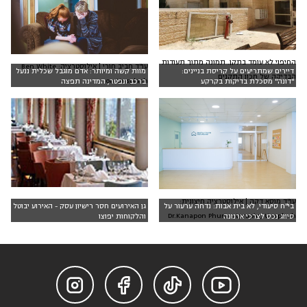
החיפוי לא עומד בתקן. תמונה מתוך תעודות
עו"ד חביב חורי | אילוסטרציה: Ben White
דיירים שמתריעים על קריסת בניינים:
מוות קשה ומיותר: אדם מוגבל שכלית ננעל
הבדיקה של מכון התקנים
on Unsplash
"דונה" מסכלת בדיקות בקרקע
ברכב ונפטר, המדינה תפצה
עו"ד מוסא דקה | אילוסטרציה חיצונית:
בי"ח סיעודי, לא בית אבות: נדחה ערעור על
גן האירועים חסר רישיון עסק - האירוע יבוטל
Dr.Kanapon Phumratprapin, Unsplash
סיווג נכס לצרכי ארנונה
והלקוחות יפוצו



