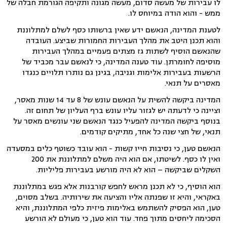
לו עבירות של מעשה סדום, מעשה מגונה ותקיפה הגורמת חבלה של
ממש - והוא הודה במיוחס לו.
לטענת המדינה, הנאשם ידע שאין ברשותו כסף לשלם למתלוננת
והוא תכנן היטב את מהלך העבירות החמורות שביצע. העובדה
שהנאשם הוסיף לשתות גז מצתים פעמיים במהלך העבירות
מוסיפה לחומרתן. עוד טענה המדינה, כי לנאשם עבר מכביד של
הרשעות בעבירות אלימות וגניבה, בגינן גם נותרו תלויים כנגדו
מאסרים על תנאי.
המדינה ביקשה להשית על הנאשם עונש של 8 עד 14 שנות מאסר,
וציינה כי לדעתה יש לגזור עליו עונש ברף העליון של תחום זה.
בנוסף ביקשה המדינה להפעיל כנגד הנאשם שני עונשים מאסר על
תנאי, של חצי שנה כל אחד, מתיקים קודמים.
הנאשם טען, כי נסיבות חייו קשות - הוא עובד כשוטף כלים במסעדה
ואין לו כסף. לשיטתו, אם הוא היה משלם למתלוננת את 200
השקלים שביקשה – הוא לא היה מורשע בעבירות פליליות.
הוא הוסיף, כי לא תכנן מראש לחפש קורבנות אלא פגש במתלוננת
באקראי, והיא זו שפנתה אליו והציעה את שירותיה. בשלב מסוים,
טען, הוא הפסיק להשתמש באלימות פיזית כלפי המתלוננת, והיא
הסכימה ליחסים מתוך פחד. עוד הוא טען, כי מעולם לא הורשע