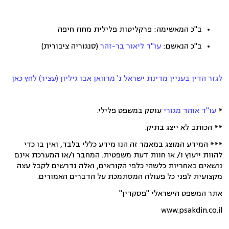
ב"כ המאשימה: פרקליטות פלילית מחוז חיפה
ב"כ הנאשם:
עו"ד
ליאור בר-זהר
(סנגוריה ציבורית)
לגזר הדין בעניין מדינת ישראל נ' מרוואן אבו גיליון (עציר) לחץ כאן
*
עו"ד אוהד מגורי
עוסק במשפט פלילי.
** הכותב לא ייצג בתיק.
*** המידע המוצג במאמר זה הנו מידע כללי בלבד, ואין בו כדי
להוות ייעוץ ו/ או חוות דעת משפטית. המחבר ו/או המערכת אינם
נושאים באחריות כלשהי כלפי הקוראים, ואלה נדרשים לקבל עצה
מקצועית לפני כל פעולה המסתמכת על הדברים האמורים.
אתר המשפט הישראלי "פסקדין"
www.psakdin.co.il