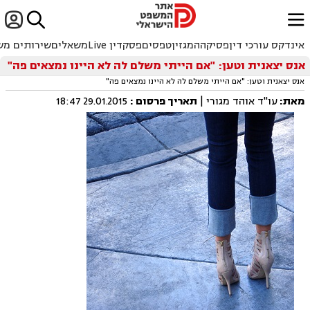


ﱐ
אינדקס עורכי דין
פסיקה
המגזין
טפסים
פסקדין Live
משאלים
שירותים מש
אנס יצאנית וטען: "אם הייתי משלם לה לא היינו נמצאים פה"
אנס יצאנית וטען: "אם הייתי משלם לה לא היינו נמצאים פה"
מאת:
עו"ד אוהד מגורי |
תאריך פרסום
:
29.01.2015 18:47