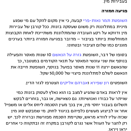
בעבירות מין.
פגיעה
חמורה
השופטת תמר נאות-פרי
קבעה, כי אין מקום להקל עם מי שפגע
מינית במתלוננת רק משום שעסקה בזנות. ככל קורבן של עבירות
מין ודווקא על רקע העובדה שהמתלוננת משתייכת לאחת הקבוצות
המוחלשות ביותר בציבור – מדובר בפגיעה חמורה ביותר בערכים
מוגנים כמו שלום הציבור ובטחונו.
בסופו של דבר, השופטת
גזרה על הנאשם
10 שנות מאסר והפעילה
בנוסף את שני עונשי המאסר על תנאי הקודמים במצטבר, כך
שהנאשם ירצה 11 שנות מאסר בפועל. בנוסף, השופטת חייבה את
הנאשם לשלם למתלוננת פיצוי של 50,000 שקל.
השופטים
רון שפירא
ו
אברהם אליקים
הצטרפו לגזר הדין.
אין לראות באדם שהגיע למצב בו הוא נאלץ לעסוק בזנות כמי
שויתר על כבודו ואנושיותו. גם כשאישה, או גבר, בוחרים לבקש
תשלום בעבור יחסי מין, אין בכך מעין הסכמה ליחס אלים או משפיל
אחר או לביצוע מעשים כלפיהם בניגוד לחוק. מי שמבקש סוג מין
שכזה עליו לוודא מראש, שקיימת הסכמה מפורשת וברורה לכך. יש
רק להצר על העוול אשר נגרם לקורבן במקרה זה ובתקווה כי אחרים
יראו ויראו.