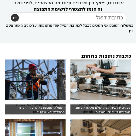
עדכונים, פסקי דין חשובים וניתוחים מקצועיים, לפני כולם.
זה הזמן להצטרף לרשימת התפוצה
במשלוח הטופס אני מסכים לקבל לכתובת המייל שלי פרסומות ועדכונים מאתר פסק
דין
כתבות נוספות בתחום:
עו"ד לירון תורג'מן | צילום: מיטל אזולאי,
עו"ד מאור עזרן | אילוסטרציה: Anton
בעלים של בית קפה ישלם מכיסו את חוב
חשמלאי שנפצע באתר בנייה יפוצה
אילוסטרציה: Tyler Nix on Unsplash
Dmitriev on Unsplash
הארנונה לעיריית ירושלים
בכמיליון וחצי שקלים