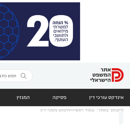

אינדקס עורכי דין
פסיקה
המגזין
מיקומך באתר:
עמוד ראשי
חיפוש פסקי-דין