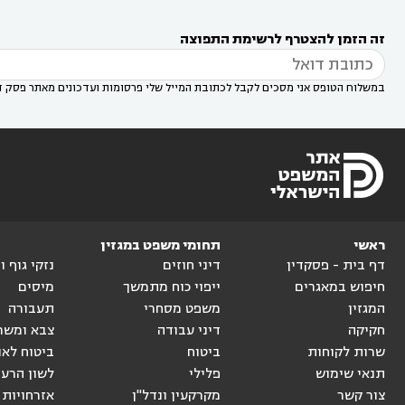
עורך דין במודיעין מכבים רעות
עורך דין במודיעין

רעות
עורך דין בסביון
עורך דין ברמת השרון
עורך



זה הזמן להצטרף לרשימת התפוצה
דין בשוהם

במשלוח הטופס אני מסכים לקבל לכתובת המייל שלי פרסומות ועדכונים מאתר פסק ד
ראשי
תחומי משפט במגזין
דף בית - פסקדין
דיני חוזים
נזקי גוף 
חיפוש במאגרים
ייפוי כוח מתמשך
מיסים
המגזין
משפט מסחרי
תעבורה
חקיקה
דיני עבודה
צבא ומשר
שרות לקוחות
ביטוח
ביטוח לאו
תנאי שימוש
פלילי
לשון הרע
צור קשר
מקרקעין ונדל"ן
אזרחויות 