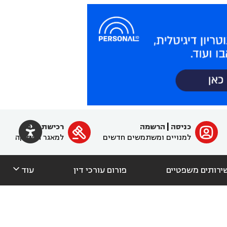

כניסה
|
הרשמה
רכישת מנוי
ﱐ

למנויים ומשתמשים חדשים
למאגר הפסיקה

ירותים משפטיים
פורום עורכי דין
עוד