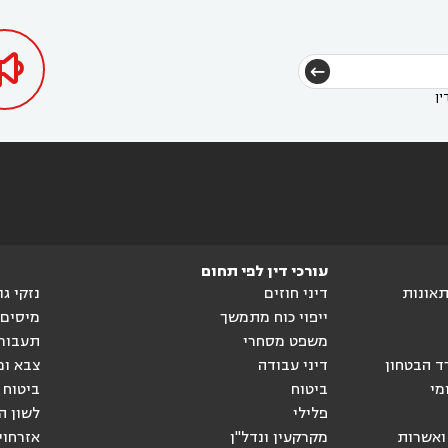
דין בכפר ראמה
עורך דין באור עקיבא



ין
עורכי דין לפי תחום
ותאונות
דיני חוזים
נזקי ג
ייפוי כוח מתמשך
מיסים
משפט מסחרי
תעבור
ד הבטחון
דיני עבודה
צבא ומ
מי
ביטוח
ביטוח 
פלילי
לשון ה
ואשרות
מקרקעין ונדל"ן
אזרחוי