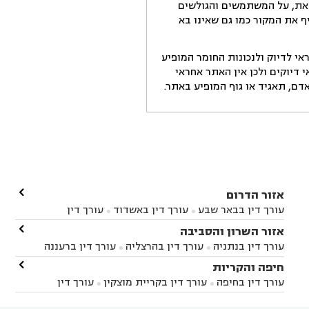
זאת, על המשתמשים והגולשים
ף את המקור כמו גם שאינו בא
י לדיוק ולנכונות החומר המופיע
דיוקים ולכן אין האתר אחראי
ם, תאגיד או גוף המופיע באתר.

אזור הדרום
עורך דין בבאר שבע
עורך דין באשדוד
עורך דין


באשקלון
עורך דין בבאר טוביה
עורך דין בגן יבנה

אזור השרון והסביבה



עורך דין בניר הבנים
עורך דין בערד
עורך דין בקיבוץ


עורך דין בנתניה
עורך דין בהרצליה
עורך דין ברעננה


זיקים
עורך דין בנתיבות
עורך דין בקרית מלאכי



עורך דין בחדרה
עורך דין בכפר סבא
עורך דין בהוד

חיפה והקריות



השרון
עורך דין באבן יהודה
עורך דין בבנימינה



עורך דין בחיפה
עורך דין בקריית מוצקין
עורך דין


עורך דין בחריש
עורך דין בקיסריה
עורך דין בקדימה


בקרית מוצקין
עורך דין בקריית אתא
עורך דין


עורך דין ברמת השרון
עורך דין בתל מונד


