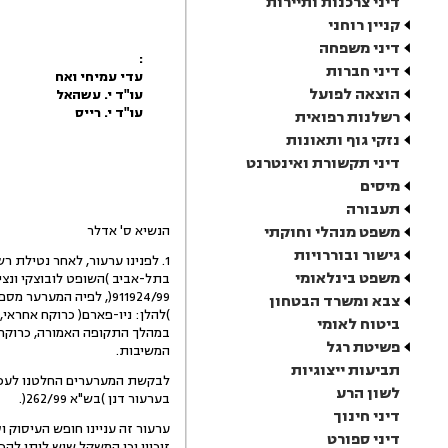
דיני צרכנות ותיירות
קניין רוחני
דיני משפחה
:
דיני חברות
עדי עמיחי ואח
הוצאה לפועל
עו"ד י. עשהאל
עו"ד י. רייס
רשלנות רפואית
נזקי גוף ותאונות
דיני תקשורת ואינטרנט
מיסים
תעבורה
משפט מנהלי וחוקתי
הנשיא ס' אדלר
גישור ובוררויות
1. לפנינו ערעור, לאחר נטילת רשות )בר"ע 437/99(, על החלטתו של בית הדין האזורי
משפט בינלאומי
בתל-אביב )השופט לובוצקי ונציגי הציבו
911924/99(, לפיה המערער מספר 1 )להלן: העובד( מנוע מלעבוד אצל המערערת מספר 2
צבא ומשרד הבטחון
)להלן: ניו-פארם( כרוקח אחראי, עד יום 25.3.2000, אך הלה רשאי ל
ביטוח לאומי
במהלך התקופה האמורה, כרוקח מ
פשיטת רגל
המשיבות.
תביעות ייצוגיות
לבקשת המערערים החלטנו לעכב
לשון הרע
בערעור דנן )בש"א 262/99(.
דיני חינוך
ערעור זה עניינו חופש העיסוק 
דיני ספורט
זיכיון וכן המשקל שיש ליתן לה