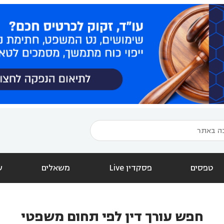
טפסים
פסקדין Live
משאלים
ש
חפש עורך דין לפי תחום משפטי