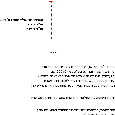
- נגד -
:
חברת יוסי גולדהמר בע"מ וא
עו"ד י. צור
עו"ד ר. צור
פסק דין
ר עוזרי ופנחס; בש"א 200704/99, עב
עבוד בניו-פארם
ן המניין ובכל תפקיד שאינו בכיר מהתפקיד אותו מילא אצל
 את ביצועה של החלטת בית הדין קמא, עד למתן פסק הדין
וסוד מסחרי, במסגרתו של "מפעל" המנוהל באמצעות מתן
כשרה כל שהיא שקיבל עובד.