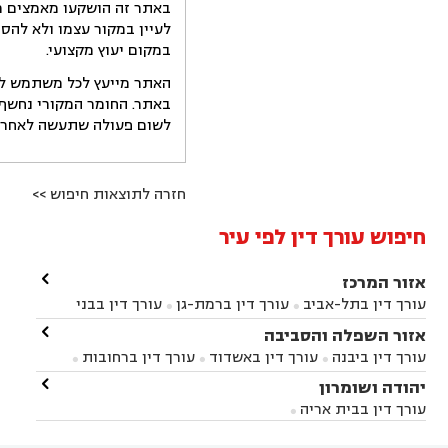
באתר זה הושקעו מאמצים רב
לעיין במקור עצמו ולא להס
במקום יעוץ מקצועי.
האתר מייעץ לכל משתמש לקב
באתר. החומר המקורי נחשף 
לשום פעולה שתעשה לאחר הש
חזרה לתוצאות חיפוש >>
חיפוש עורך דין לפי עיר

אזור המרכז
עורך דין בתל-אביב
עורך דין ברמת-גן
עורך דין בבני


ברק
עורך דין בפתח תקווה
עורך דין בראשון לציון

אזור השפלה והסביבה



עורך דין ברחובות
עורך דין בנס ציונה
עורך דין


עורך דין ביבנה
עורך דין באשדוד
עורך דין ברחובות



במודיעין
עורך דין בהרצליה
עורך דין בחולון
עורך



עורך דין בראשון לציון
עורך דין במודיעין
עורך דין

יהודה ושומרון


דין בקרית אונו
עורך דין ברמלה
עורך דין בקריית


בבאר יעקב
עורך דין בגדרה
עורך דין בכפר רות



אונו
עורך דין בבת ים
עורך דין בגבעת שמואל
עורך
עורך דין בבית אריה




דין באזור
עורך דין בגן יבנה
עורך דין בעמק חפר


