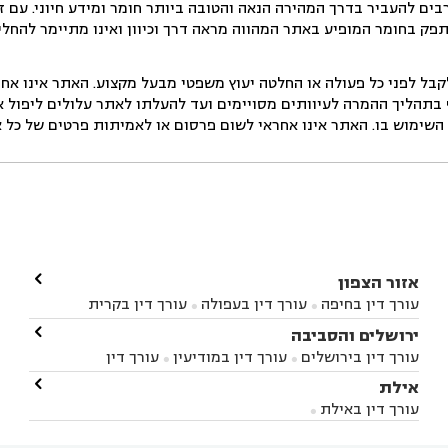
ים להעביר בדרך המהירה הנאה והטובה ביותר חומר ומידע חיוני. עם 
תפק בחומר המופיע באתר המהווה מראה דרך וכיוון ואינו מתיימר להחלי
ל לפני כל פעולה או החלטה יעוץ משפטי מבעל מקצוע. האתר אינו אחרא
בתהליך ההמרה לעיוותים מסויימים ועד להעלתו לאתר עלולים ליפול אי 
ימוש בו. האתר אינו אחראי לשום פרסום או לאמיתות פרטים של כל אד

אזור הצפון
עורך דין בחיפה
עורך דין בעפולה
עורך דין בקרית


אתא
עורך דין בנהריה
עורך דין בראש פינה
עורך דין

ירושלים והסביבה



בקרית שמונה
עורך דין במושב מגדים
עורך דין


עורך דין בירושלים
עורך דין במודיעין
עורך דין


במושב ציפורי
עורך דין בסח'נין
עורך דין בעכו
עורך



בבית-שמש
עורך דין במבשרת ציון
עורך דין בגיזו

אילת



דין בעמק הירדן
עורך דין בנשר
עורך דין בקרית


עורך דין בגבעת זאב
עורך דין בנווה אילן
עורך דין


ביאליק
עורך דין במגדל העמק
עורך דין בקיבוץ לוחמי
עורך דין באילת



בקרני שומרון
עורך דין בשורש


הגטאות
עורך דין בקיסריה
עורך דין בטבריה
עורך


