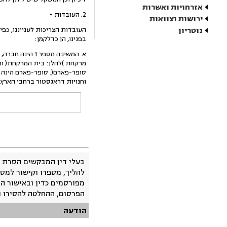
אזרחויות ואשרות
2. העובדות -
ירושות וצוואות
נוטריון
העובדות הצריכות לענייננו, כפ
בפנינו, הן כדלקמן:
א. המשיבה מספר 1 הינה חברה, בעלת זיכיון להפעלת בית עסק הכולל, בין היתר, בית
מרקחת )להלן: בית המרקחת( ומחל
סופר-פארם(. סופר-פארם הינה
וחנויות דראגסטור ברחבי הארץ.
בעלי דין המבקשים הסרת 
להליך, מספרו וקישור למסמ
מפורסמים כדין ובאישור ה
הפרסום, ההחלטה להסירו 
הודעה