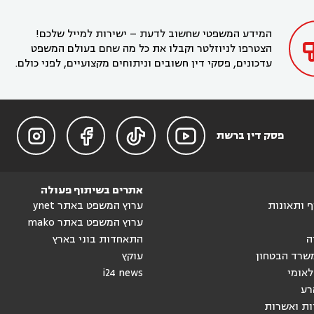
בקריית חיים
עורך דין בקרית ביאליק
עורך דין


בחדרה

המידע המשפטי שחשוב לדעת – ישירות למייל שלכם!
הצטרפו לניוזלטר וקבלו את כל מה שחם בעולם המשפט
עדכונים, פסקי דין חשובים וניתוחים מקצועיים, לפני כולם.




פסק דין ברשת
אתרים בשיתוף פעולה
וף ותאונות
ערוץ המשפט באתר ynet
ערוץ המשפט באתר mako
ה
התאחדות בוני בארץ
שרד הבטחון
עוקץ
לאומי
i24 news
רע
ות ואשרות