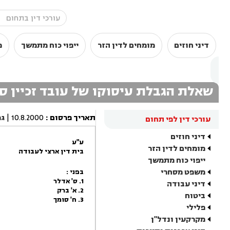
דיני חוזים
מומחים לדין הזר
ייפוי כוח מתמשך
מ
שאלת הגבלת עיסוקו של עובד זכיין ס
תאריך פרסום
:
10.8.2000
|
גר
עורכי דין לפי תחום
דיני חוזים
ע"ע
מומחים לדין הזר
בית דין ארצי לעבודה
ייפוי כוח מתמשך
משפט מסחרי
בפני :
1. ס' אדלר
דיני עבודה
2. א' ברק
ביטוח
3. ח' סומך
פלילי
מקרקעין ונדל"ן