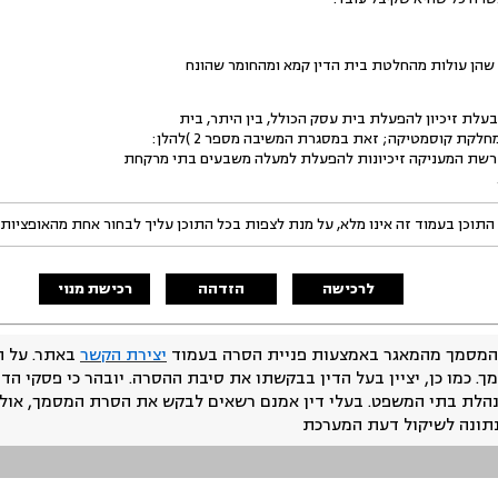
י שהן עולות מהחלטת בית הדין קמא ומהחומר שהונח
קת קוסמטיקה; זאת במסגרת המשיבה מספר 2 )להלן:
 רשת המעניקה זיכיונות להפעלת למעלה משבעים בתי מרקחת
התוכן בעמוד זה אינו מלא, על מנת לצפות בכל התוכן עליך לבחור אחת מהאופציות
לרכישה
הזדהה
רכישת מנוי
המסמך מהמאגר באמצעות פניית הסרה בעמוד
יצירת הקשר
באתר. על ה
ך. כמו כן, יציין בעל הדין בבקשתו את סיבת ההסרה. יובהר כי פסקי הד
נהלת בתי המשפט. בעלי דין אמנם רשאים לבקש את הסרת המסמך, אולם
נתונה לשיקול דעת המערכת