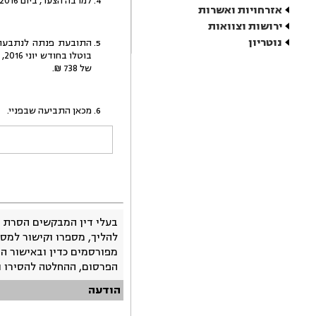
למרבה הצער, ביום 5.9.2016 נמצא המנוח בדירתו ללא רוח חיים.
אזרחויות ואשרות
ירושות וצוואות
נוטריון
של 738 ₪.
מכאן התביעה שבפניי.
בעלי דין המבקשים הסרת 
להליך, מספרו וקישור למסמ
מפורסמים כדין ובאישור ה
הפרסום, ההחלטה להסירו 
הודעה