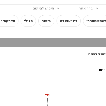
|
|
שפט מסחרי
דיני עבודה
ביטוח
פלילי
מקרקעין ו
סת הדפסה
 יפו
- נגד -