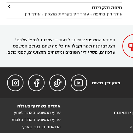
זיקים
עורך דין בנתיבות
עורך דין בקרית מלאכי



עורך דין בחדרה
עורך דין בכפר סבא
עורך דין בהוד

חיפה והקריות



השרון
עורך דין באבן יהודה
עורך דין בבנימינה



עורך דין בחיפה
עורך דין בקריית מוצקין
עורך דין


עורך דין בחריש
עורך דין בקיסריה
עורך דין בקדימה


בקרית מוצקין
עורך דין בקריית אתא
עורך דין


עורך דין ברמת השרון
עורך דין בתל מונד



בקריית חיים
עורך דין בקרית ביאליק
עורך דין


בחדרה

המידע המשפטי שחשוב לדעת – ישירות למייל שלכם!
הצטרפו לניוזלטר וקבלו את כל מה שחם בעולם המשפט
עדכונים, פסקי דין חשובים וניתוחים מקצועיים, לפני כולם.




פסק דין ברשת
אתרים בשיתוף פעולה
וף ותאונות
ערוץ המשפט באתר ynet
ערוץ המשפט באתר mako
ה
התאחדות בוני בארץ