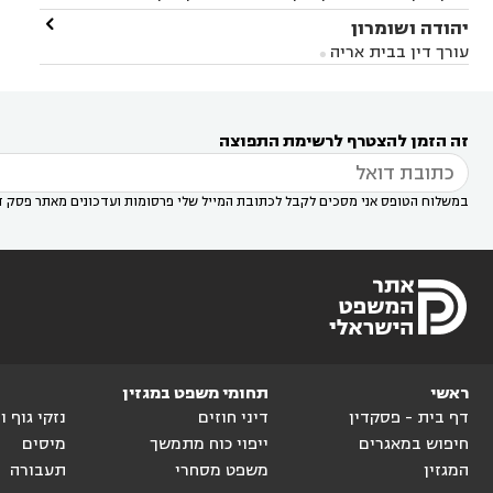
במודיעין
עורך דין בהרצליה
עורך דין בחולון
עורך



עורך דין בראשון לציון
עורך דין במודיעין
עורך דין

יהודה ושומרון


דין בקרית אונו
עורך דין ברמלה
עורך דין בקריית


בבאר יעקב
עורך דין בגדרה
עורך דין בכפר רות



אונו
עורך דין בבת ים
עורך דין בגבעת שמואל
עורך
עורך דין בבית אריה




דין באזור
עורך דין בגן יבנה
עורך דין בעמק חפר



עורך דין במודיעין מכבים רעות
עורך דין במודיעין

רעות
עורך דין בסביון
עורך דין ברמת השרון
עורך



זה הזמן להצטרף לרשימת התפוצה
דין בשוהם

במשלוח הטופס אני מסכים לקבל לכתובת המייל שלי פרסומות ועדכונים מאתר פסק ד
ראשי
תחומי משפט במגזין
דף בית - פסקדין
דיני חוזים
נזקי גוף 
חיפוש במאגרים
ייפוי כוח מתמשך
מיסים
המגזין
משפט מסחרי
תעבורה