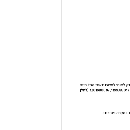
ק לאומי למשכנתאות החל מיום
1.10.10, וזאת לצורך רכישת דירה ברח' XXX 10 בראשון לציון, פוליסות שמספרן 1199374016, 1201948013, 1199383017, 1201980016 (להלן
 במקרה פטירתו.