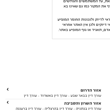
זאת, על המשתמשים והגולשים
ף את המקור כמו גם שאינו בא
י לדיוק ולנכונות החומר המופיע
דיוקים ולכן אין האתר אחראי
ם, תאגיד או גוף המופיע באתר.

אזור הדרום
עורך דין בבאר שבע
עורך דין באשדוד
עורך דין


באשקלון
עורך דין בבאר טוביה
עורך דין בגן יבנה

אזור השרון והסביבה



עורך דין בניר הבנים
עורך דין בערד
עורך דין בקיבוץ


עורך דין בנתניה
עורך דין בהרצליה
עורך דין ברעננה

