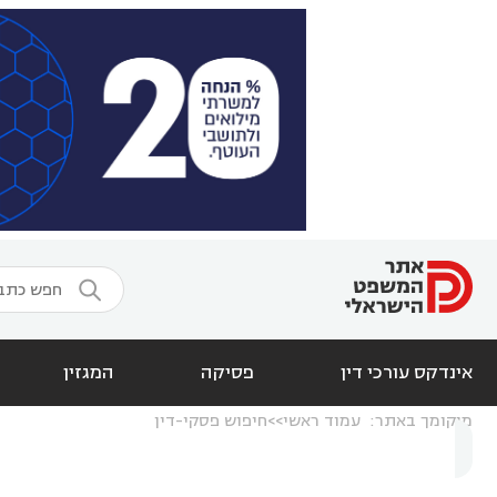

אינדקס עורכי דין
פסיקה
המגזין
מיקומך באתר:
עמוד ראשי
חיפוש פסקי-דין