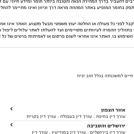
ים להעביר בדרך המהירה הנאה והטובה ביותר חומר ומידע חיוני. עם 
תפק בחומר המופיע באתר המהווה מראה דרך וכיוון ואינו מתיימר להחלי
ל לפני כל פעולה או החלטה יעוץ משפטי מבעל מקצוע. האתר אינו אחרא
בתהליך ההמרה לעיוותים מסויימים ועד להעלתו לאתר עלולים ליפול אי 
ימוש בו. האתר אינו אחראי לשום פרסום או לאמיתות פרטים של כל אד
חיים למשכנתה בגלל חוב זניח

אזור הצפון
עורך דין בחיפה
עורך דין בעפולה
עורך דין בקרית


אתא
עורך דין בנהריה
עורך דין בראש פינה
עורך דין

ירושלים והסביבה



בקרית שמונה
עורך דין במושב מגדים
עורך דין


עורך דין בירושלים
עורך דין במודיעין
עורך דין

