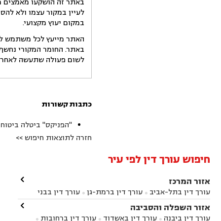
באתר זה הושקעו מאמצים רב
לעיין במקור עצמו ולא להס
במקום יעוץ מקצועי.
האתר מייעץ לכל משתמש לקב
באתר. החומר המקורי נחשף 
לשום פעולה שתעשה לאחר הש
כתבות קשורות
"הפניקס" ביטלה ביטוח 
חזרה לתוצאות חיפוש >>
חיפוש עורך דין לפי עיר

אזור המרכז
עורך דין בתל-אביב
עורך דין ברמת-גן
עורך דין בבני


ברק
עורך דין בפתח תקווה
עורך דין בראשון לציון

אזור השפלה והסביבה



עורך דין ברחובות
עורך דין בנס ציונה
עורך דין


עורך דין ביבנה
עורך דין באשדוד
עורך דין ברחובות


