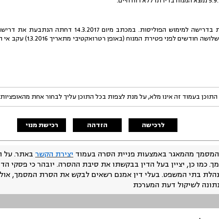
התובעת פנתה לנתבעת בדרישה למימוש הפוליסות. במכתב מ
בוטלו בחודש יוני 2016, שלושה 
התוכן בעמוד זה אינו מלא, על מנת לצפות בכל התוכן עליך לבחור אחת מהאופציות
לרכישה
הזדהה
רכישת מנוי
המסמך מהמאגר באמצעות פניית הסרה בעמוד
יצירת הקשר
באתר. על ה
ך. כמו כן, יציין בעל הדין בבקשתו את סיבת ההסרה. יובהר כי פסקי הד
נהלת בתי המשפט. בעלי דין אמנם רשאים לבקש את הסרת המסמך, אולם
נתונה לשיקול דעת המערכת