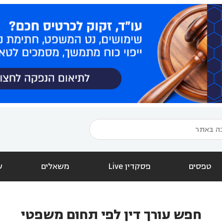
טפסים
פסקדין Live
משאלים
ש
חפש עורך דין לפי תחום משפטי