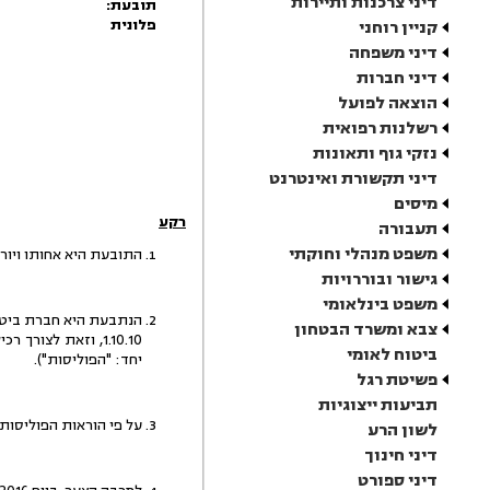
דיני צרכנות ותיירות
תובעת:
פלונית
קניין רוחני
דיני משפחה
דיני חברות
הוצאה לפועל
רשלנות רפואית
נזקי גוף ותאונות
דיני תקשורת ואינטרנט
מיסים
רקע
תעבורה
משפט מנהלי וחוקתי
התובעת היא אחותו ויורשת
גישור ובוררויות
משפט בינלאומי
הנתבעת היא חברת ביטוח
צבא ומשרד הבטחון
ביטוח לאומי
יחד: "הפוליסות").
פשיטת רגל
תביעות ייצוגיות
על פי הוראות הפוליסות
לשון הרע
דיני חינוך
דיני ספורט