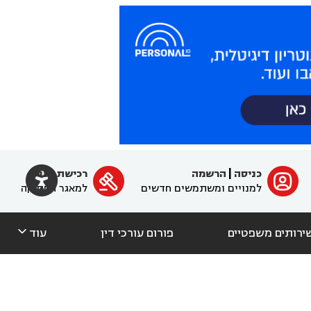

כניסה
|
הרשמה
רכישת מנוי
ﱐ

למנויים ומשתמשים חדשים
למאגר הפסיקה

ירותים משפטיים
פורום עורכי דין
עוד