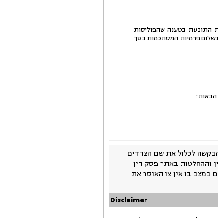
יום 14.3.2017 דחתה הנתבעת את דרישת התובעת בטענה שהפוליסות
חודשים לפני פטירת המנוח (באופן רטרואקטיבי מתאריך 1.3.2016) עקב אי תשלום פרמיות המסתכמות בסך
 הבאות:
בקשה לכלול את שם הצדדים
ין וההחלטות באתר פסק דין
 במצב בו אין צו האוסר את
Disclaimer