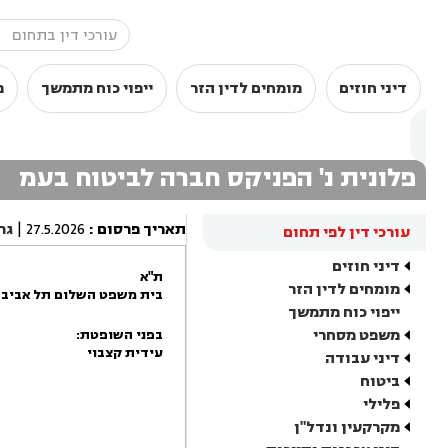
דיני חוזים
מומחים לדין הזר
ייפוי כוח מתמשך
מ
פלונית נ' הפניקס חברה לביטוח בעמ
תאריך פרסום
:
27.5.2026
|
גר
עורכי דין לפי תחום
דיני חוזים
ת"א
מומחים לדין הזר
בית משפט השלום תל אביב -
ייפוי כוח מתמשך
משפט מסחרי
בפני השופטת:
עידית קצבוי
דיני עבודה
ביטוח
פלילי
מקרקעין ונדל"ן