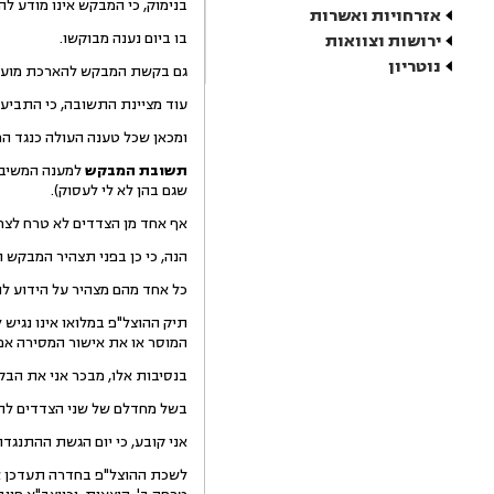
בנימוק, כי המבקש אינו מודע להל
אזרחויות ואשרות
בו ביום נענה מבוקשו.
ירושות וצוואות
נוטריון
גם בקשת המבקש להארכת מועד 
עוד מציינת התשובה, כי התביע
ומכאן שכל טענה העולה כנגד ה
תשובת המבקש
שגם בהן לא לי לעסוק).
אף אחד מן הצדדים לא טרח לצר
הנה, כי כן בפני תצהיר המבקש 
כל אחד מהם מצהיר על הידוע לו
תיק ההוצל"פ במלואו אינו נגי
המוסר או את אישור המסירה אם
בנסיבות אלו, מבכר אני את הב
בשל מחדלם של שני הצדדים להמ
אני קובע, כי יום הגשת ההתנגדות (24/3/2013) יהא מעתה ואילך, לכל דבר ועניין, ליום מסירת האזהרה לחייב בה
לשכת ההוצל"פ בחדרה תעדכן את 