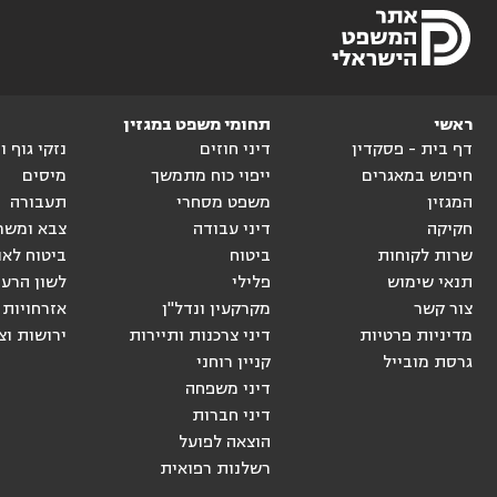
ראשי
תחומי משפט במגזין
דף בית - פסקדין
דיני חוזים
נזקי גוף 
חיפוש במאגרים
ייפוי כוח מתמשך
מיסים
המגזין
משפט מסחרי
תעבורה
חקיקה
דיני עבודה
צבא ומשר
שרות לקוחות
ביטוח
ביטוח לאו
תנאי שימוש
פלילי
לשון הרע
צור קשר
מקרקעין ונדל"ן
אזרחויות 
מדיניות פרטיות
דיני צרכנות ותיירות
ירושות וצ
גרסת מובייל
קניין רוחני
דיני משפחה
דיני חברות
הוצאה לפועל
רשלנות רפואית