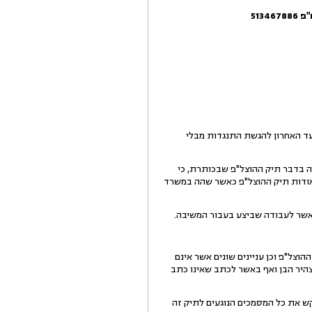
5134
עד וכי המועד האחרון להגשת התנגדות מבלי
 התראה או אזהרה בדבר תיק ההוצל"פ שבכותרת, כי
 אודות תיק ההוצל"פ כאשר שהה במשרד
 באשר לעבודה שביצע בעבור המשיבה.
צל"פ וכן עניינים שונים אשר אינם
היר הבן ואף באשר לכתב שאינו כתב
3 פנה ב"כ המבקש אל ב"כ המשיבה וביקש את כל המסמכים הנוגעים לתיק זה