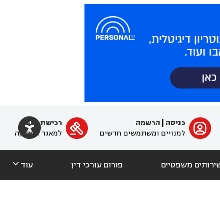

כניסה
|
הרשמה
רכישת מנוי
ﱐ

למנויים ומשתמשים חדשים
למאגר הפסיקה

ירותים משפטיים
פורום עורכי דין
עוד