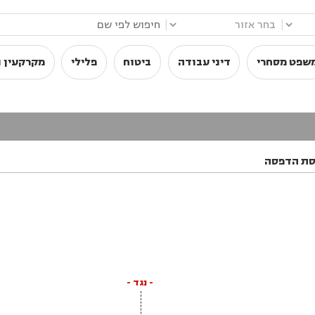
|
|
שפט מסחרי
דיני עבודה
ביטוח
פלילי
מקרקעין ו
סת הדפסה
- נגד -