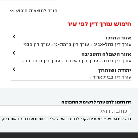
חזרה לתוצאות חיפוש >>
חיפוש עורך דין לפי עיר

אזור המרכז
עורך דין בתל-אביב
עורך דין ברמת-גן
עורך דין בבני


ברק
עורך דין בפתח תקווה
עורך דין בראשון לציון

אזור השפלה והסביבה



עורך דין ברחובות
עורך דין בנס ציונה
עורך דין


עורך דין ביבנה
עורך דין באשדוד
עורך דין ברחובות



במודיעין
עורך דין בהרצליה
עורך דין בחולון
עורך



עורך דין בראשון לציון
עורך דין במודיעין
עורך דין

יהודה ושומרון


דין בקרית אונו
עורך דין ברמלה
עורך דין בקריית


בבאר יעקב
עורך דין בגדרה
עורך דין בכפר רות



אונו
עורך דין בבת ים
עורך דין בגבעת שמואל
עורך
עורך דין בבית אריה




דין באזור
עורך דין בגן יבנה
עורך דין בעמק חפר



עורך דין במודיעין מכבים רעות
עורך דין במודיעין

רעות
עורך דין בסביון
עורך דין ברמת השרון
עורך



זה הזמן להצטרף לרשימת התפוצה
דין בשוהם

במשלוח הטופס אני מסכים לקבל לכתובת המייל שלי פרסומות ועדכונים מאתר פסק ד