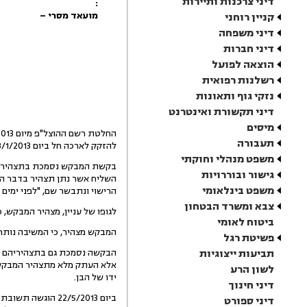
דיני צרכנות ותיירות
:
מועאד מסרי –
קניין רוחני
דיני משפחה
דיני חברות
הוצאה לפועל
רשלנות רפואית
נזקי גוף ותאונות
דיני תקשורת ואינטרנט
מיסים
תעבורה
להזקק לארכה חל ביום 3/1/2013.
משפט מנהלי וחוקתי
גישור ובוררויות
השליח אשר נתן תצהיר בדבר המ
משפט בינלאומי
הרישוי ונתבשר שם, "לפני ימים
צבא ומשרד הבטחון
לגופו של עניין, מצהיר המבקש,
ביטוח לאומי
המבקש מצהיר, כי המשיבה נותרה חייבת לו בגין ריפו
פשיטת רגל
תביעות ייצוגיות
הבקשה נסמכת גם בתצהיריהם של 
אלא העתק מלא מתצהיר המבקש ע
לשון הרע
ידו של הבן.
דיני חינוך
דיני ספורט