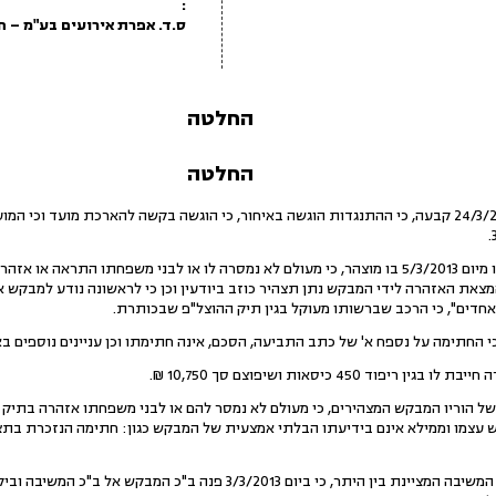
:
ס.ד. אפרת אירועים בע"מ – ח"פ 67886
החלטה
החלטה
החלטת רשם ההוצל"פ מיום 24/3/2013 קבעה, כי ההתנגדות הוגשה באיחור, כי הוגשה בקשה להארכת מו
בקשת המבקש נסמכת בתצהירו מיום 5/3/2013 בו מוצהר, כי מעולם לא נמסרה לו או לבני משפחתו
צאת האזהרה לידי המבקש נתן תצהיר כוזב ביודעין וכן כי לראשונה נודע למבקש
 אחדים", כי הרכב שברשותו מעוקל בגין תיק ההוצל"פ שבכותרת.
 כי החתימה על נספח א' של כתב התביעה, הסכם, אינה חתימתו וכן עניינים נוספים
ד 450 כיסאות ושיפוצם סך 10,750 ₪.
הוריו המבקש המצהירים, כי מעולם לא נמסר להם או לבני משפחתו אזהרה בתיק ההו
צמו וממילא אינם בידיעתו הבלתי אמצעית של המבקש כגון: חתימה הנזכרת בתצ
ביום 22/5/2013 הוגשה תשובת המשיבה המציינת בין היתר, כי ביום /3/2013