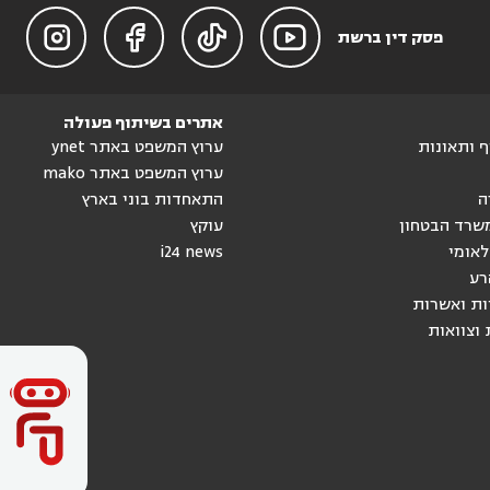




פסק דין ברשת
אתרים בשיתוף פעולה
וף ותאונות
ערוץ המשפט באתר ynet
ערוץ המשפט באתר mako
ה
התאחדות בוני בארץ
שרד הבטחון
עוקץ
לאומי
i24 news
רע
ות ואשרות
 וצוואות