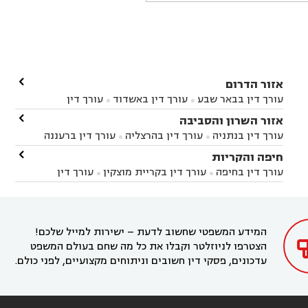

אזור הדרום
עורך דין בבאר שבע
עורך דין באשדוד
עורך דין


באשקלון
עורך דין בבאר טוביה
עורך דין בגן יבנה

אזור השרון והסביבה



עורך דין בניר הבנים
עורך דין בערד
עורך דין בקיבוץ


עורך דין בנתניה
עורך דין בהרצליה
עורך דין ברעננה


זיקים
עורך דין בנתיבות
עורך דין בקרית מלאכי



עורך דין בחדרה
עורך דין בכפר סבא
עורך דין בהוד

חיפה והקריות



השרון
עורך דין באבן יהודה
עורך דין בבנימינה



עורך דין בחיפה
עורך דין בקריית מוצקין
עורך דין


עורך דין בחריש
עורך דין בקיסריה
עורך דין בקדימה


בקרית מוצקין
עורך דין בקריית אתא
עורך דין


עורך דין ברמת השרון
עורך דין בתל מונד



בקריית חיים
עורך דין בקרית ביאליק
עורך דין


בחדרה

המידע המשפטי שחשוב לדעת – ישירות למייל שלכם!
הצטרפו לניוזלטר וקבלו את כל מה שחם בעולם המשפט
עדכונים, פסקי דין חשובים וניתוחים מקצועיים, לפני כולם.