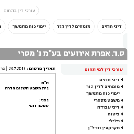
דיני חוזים
מומחים לדין הזר
ייפוי כוח מתמשך
מ
ס.ד. אפרת אירועים בע"מ נ' מסרי
תאריך פרסום
:
23.7.2013
|
גר
עורכי דין לפי תחום
דיני חוזים
ת"ת
מומחים לדין הזר
בית משפט השלום חדרה
ייפוי כוח מתמשך
משפט מסחרי
בפני :
שמעון רומי
דיני עבודה
ביטוח
פלילי
מקרקעין ונדל"ן