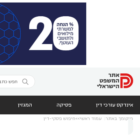

אינדקס עורכי דין
פסיקה
המגזין
מיקומך באתר:
עמוד ראשי
חיפוש פסקי-דין