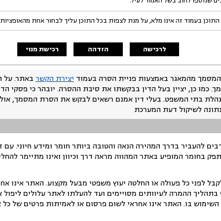
בים שנוספו לחוב בשל האמור לעיל.
התוכן בעמוד זה אינו מלא, על מנת לצפות בכל התוכן עליך לבחור אחת מהאופציות
לרכישה
הזדהה
רכישת מנוי
המסמך מהמאגר באמצעות פניית הסרה בעמוד
יצירת הקשר
באתר. על ה
ך. כמו כן, יציין בעל הדין בבקשתו את סיבת ההסרה. יובהר כי פסקי הד
נהלת בתי המשפט. בעלי דין אמנם רשאים לבקש את הסרת המסמך, אולם
נתונה לשיקול דעת המערכת
ים להעביר בדרך המהירה הנאה והטובה ביותר חומר ומידע חיוני. עם 
תפק בחומר המופיע באתר המהווה מראה דרך וכיוון ואינו מתיימר להחלי
ל לפני כל פעולה או החלטה יעוץ משפטי מבעל מקצוע. האתר אינו אחרא
בתהליך ההמרה לעיוותים מסויימים ועד להעלתו לאתר עלולים ליפול אי 
ימוש בו. האתר אינו אחראי לשום פרסום או לאמיתות פרטים של כל אד