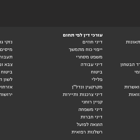
עורכי דין לפי תחום
ותאונות
דיני חוזים
נזקי ג
ייפוי כוח מתמשך
מיסים
משפט מסחרי
תעבור
ד הבטחון
דיני עבודה
צבא ומ
מי
ביטוח
ביטוח 
פלילי
לשון ה
ואשרות
מקרקעין ונדל"ן
אזרחוי
וואות
דיני צרכנות ותיירות
ירושות
קניין רוחני
דיני משפחה
דיני חברות
הוצאה לפועל
רשלנות רפואית