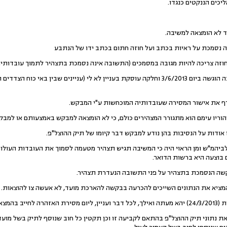
יכים הננקטים כנגדו.
לא הומצאה למשיבה.
ה נסמכת על ראיות בכתב ועל חוזה חתום בכתב ידו של הנתבע
חוזה צריכה להיות מגובה במסמכים (התשובה אינה נסמכת בתצהיר לתמוך עובדותיה
למענה המשיבה הוגשה ביום 3/6/2013 וחלקה עוסקת בעניין לא לי (עניינים שבין ב
ף את אישור המסירה שעובדותיה המוכחשות ע"י המבקש.
והוריו עימם הוא מתגורר המצהירים כולם, כי לא הומצאה למבקש באמצעותם או למבק
 אודות על הנסיבות בהן נודע למבקש דבר קיומו של תיק ההוצל"פ.
ש לביהמ"ש ומן הראוי היה כי המשיבה תגיש תצהיר מטעמה לסמוך את העובדות העו
 בוצעה היא ברשות הדואר.
קשה הנסמכת בתצהיר על פני התשובה הנעדרת תצהיר.
ציא את הנתונים השייכים להכרעה בבקשה להארכת מועד, לא אעשה צו להוצאות.
מצאה מלאה.
נתוני תיק ההוצל"פ בהתאם לקביעה זו וכן תקטין כל חוב שנוסף לתיק בשל מועד מ