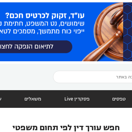
טפסים
פסקדין Live
משאלים
ש
חפש עורך דין לפי תחום משפטי