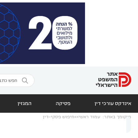

אינדקס עורכי דין
פסיקה
המגזין
מיקומך באתר:
עמוד ראשי
חיפוש פסקי-דין