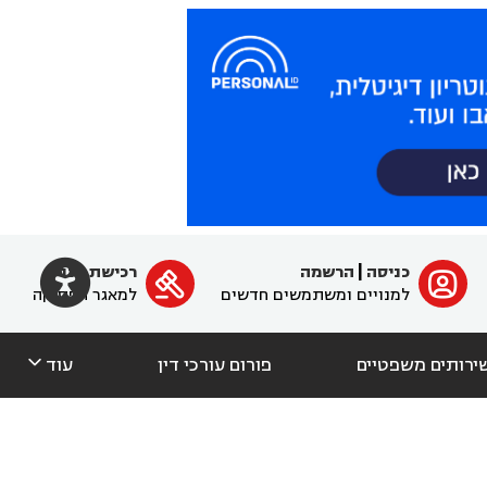

כניסה
|
הרשמה
רכישת מנוי
ﱐ

למנויים ומשתמשים חדשים
למאגר הפסיקה

ירותים משפטיים
פורום עורכי דין
עוד