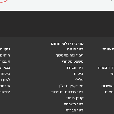
עורכי דין לפי תחום
ותאונות
דיני חוזים
נזקי ג
ייפוי כוח מתמשך
מיסים
משפט מסחרי
תעבור
ד הבטחון
דיני עבודה
צבא ומ
מי
ביטוח
ביטוח 
פלילי
לשון ה
ואשרות
מקרקעין ונדל"ן
אזרחוי
וואות
דיני צרכנות ותיירות
ירושות
קניין רוחני
דיני משפחה
דיני חברות