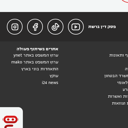




פסק דין ברשת
אתרים בשיתוף פעולה
וף ותאונות
ערוץ המשפט באתר ynet
ערוץ המשפט באתר mako
ה
התאחדות בוני בארץ
שרד הבטחון
עוקץ
לאומי
i24 news
רע
ות ואשרות
 וצוואות