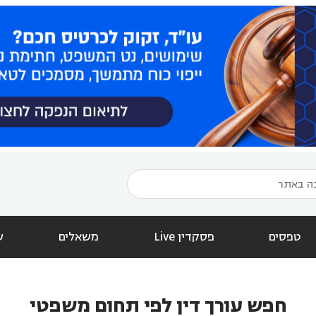
טפסים
פסקדין Live
משאלים
ש
חפש עורך דין לפי תחום משפטי