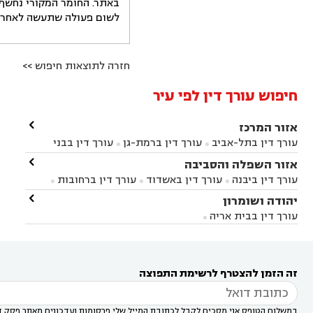
באתר. החומר המקורי נחשף 
לשום פעולה שתעשה לאחר הש
חזרה לתוצאות חיפוש >>
חיפוש עורך דין לפי עיר

אזור המרכז
עורך דין בתל-אביב
עורך דין ברמת-גן
עורך דין בבני


ברק
עורך דין בפתח תקווה
עורך דין בראשון לציון

אזור השפלה והסביבה



עורך דין ברחובות
עורך דין בנס ציונה
עורך דין


עורך דין ביבנה
עורך דין באשדוד
עורך דין ברחובות



במודיעין
עורך דין בהרצליה
עורך דין בחולון
עורך



עורך דין בראשון לציון
עורך דין במודיעין
עורך דין

יהודה ושומרון


דין בקרית אונו
עורך דין ברמלה
עורך דין בקריית


בבאר יעקב
עורך דין בגדרה
עורך דין בכפר רות



אונו
עורך דין בבת ים
עורך דין בגבעת שמואל
עורך
עורך דין בבית אריה




דין באזור
עורך דין בגן יבנה
עורך דין בעמק חפר



עורך דין במודיעין מכבים רעות
עורך דין במודיעין

רעות
עורך דין בסביון
עורך דין ברמת השרון
עורך



זה הזמן להצטרף לרשימת התפוצה
דין בשוהם

במשלוח הטופס אני מסכים לקבל לכתובת המייל שלי פרסומות ועדכונים מאתר פסק ד