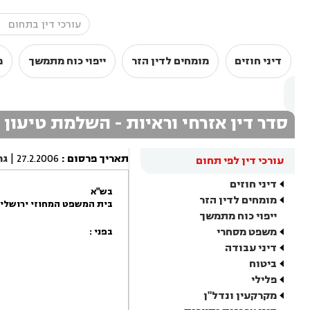
דיני חוזים
מומחים לדין הזר
ייפוי כוח מתמשך
מ
סדר דין אזרחי וראיות - השלמת טיעון
תאריך פרסום
:
27.2.2006
|
גר
עורכי דין לפי תחום
דיני חוזים
בש"א
מומחים לדין הזר
בית המשפט המחוזי ירושלי
ייפוי כוח מתמשך
משפט מסחרי
בפני :
דיני עבודה
ביטוח
פלילי
מקרקעין ונדל"ן