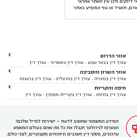
דיוקים ולכן אין האתר אחראי
ם, תאגיד או גוף המופיע באתר.

אזור הדרום
עורך דין בבאר שבע
עורך דין באשדוד
עורך דין


באשקלון
עורך דין בבאר טוביה
עורך דין בגן יבנה

אזור השרון והסביבה



עורך דין בניר הבנים
עורך דין בערד
עורך דין בקיבוץ


עורך דין בנתניה
עורך דין בהרצליה
עורך דין ברעננה


זיקים
עורך דין בנתיבות
עורך דין בקרית מלאכי



עורך דין בחדרה
עורך דין בכפר סבא
עורך דין בהוד

חיפה והקריות



השרון
עורך דין באבן יהודה
עורך דין בבנימינה



עורך דין בחיפה
עורך דין בקריית מוצקין
עורך דין


עורך דין בחריש
עורך דין בקיסריה
עורך דין בקדימה


בקרית מוצקין
עורך דין בקריית אתא
עורך דין


עורך דין ברמת השרון
עורך דין בתל מונד



בקריית חיים
עורך דין בקרית ביאליק
עורך דין


בחדרה

המידע המשפטי שחשוב לדעת – ישירות למייל שלכם!
הצטרפו לניוזלטר וקבלו את כל מה שחם בעולם המשפט
עדכונים, פסקי דין חשובים וניתוחים מקצועיים, לפני כולם.