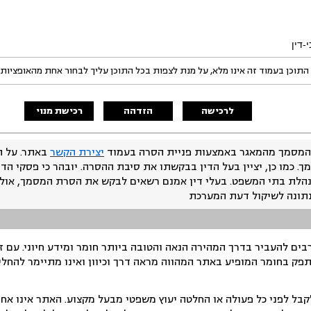
-דין
התוכן בעמוד זה אינו מלא, על מנת לצפות בכל התוכן עליך לבחור אחת מהאופציות
לרכישה
הזדהה
רכישת מנוי
המסמך מהמאגר באמצעות פניית הסרה בעמוד
יצירת הקשר
באתר. על ה
ך. כמו כן, יציין בעל הדין בבקשתו את סיבת ההסרה. יובהר כי פסקי הד
נהלת בתי המשפט. בעלי דין אמנם רשאים לבקש את הסרת המסמך, אולם
נתונה לשיקול דעת המערכת
ים להעביר בדרך המהירה הנאה והטובה ביותר חומר ומידע חיוני. עם 
תפק בחומר המופיע באתר המהווה מראה דרך וכיוון ואינו מתיימר להחלי
ל לפני כל פעולה או החלטה יעוץ משפטי מבעל מקצוע. האתר אינו אחרא