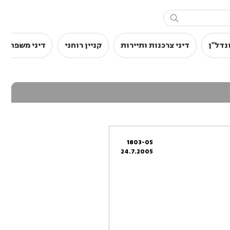

נדל"ן
דיני צרכנות ותיירות
קניין רוחני
דיני משפחה
1803-05
24.7.2005