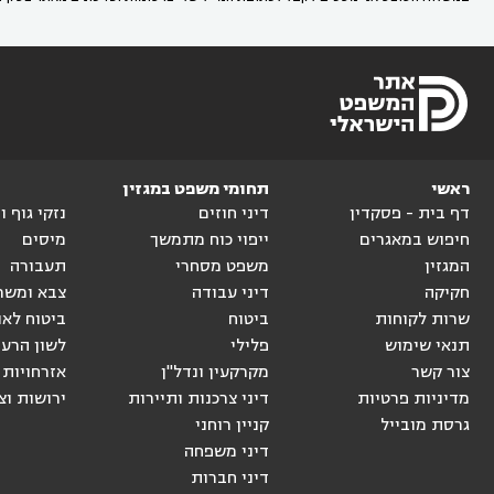
ראשי
תחומי משפט במגזין
דף בית - פסקדין
דיני חוזים
נזקי גוף 
חיפוש במאגרים
ייפוי כוח מתמשך
מיסים
המגזין
משפט מסחרי
תעבורה
חקיקה
דיני עבודה
צבא ומשר
שרות לקוחות
ביטוח
ביטוח לאו
תנאי שימוש
פלילי
לשון הרע
צור קשר
מקרקעין ונדל"ן
אזרחויות 
מדיניות פרטיות
דיני צרכנות ותיירות
ירושות וצ
גרסת מובייל
קניין רוחני
דיני משפחה
דיני חברות