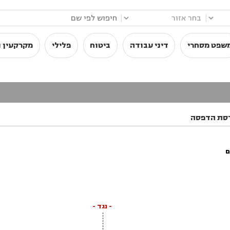
|
|
שפט מסחרי
דיני עבודה
ביטוח
פלילי
מקרקעין ו
סת הדפסה
ם
- נגד -