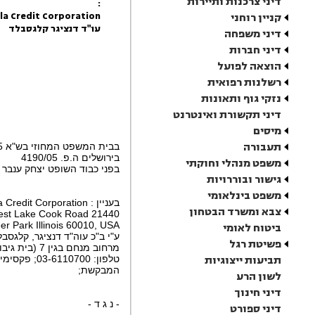
דיני צרכנות ותיירות
:
la Credit Corporation
קניין רוחני
עו"ד דנציגר קלגסבלד
דיני משפחה
דיני חברות
הוצאה לפועל
רשלנות רפואית
נזקי גוף ותאונות
דיני תקשורת ואינטרנט
מיסים
תעבורה
בבית המשפט המחוזי בש"א 1803/05
בירושלים ה.פ. 4190/05
משפט מנהלי וחוקתי
בפני כבוד השופט יצחק ענבר
גישור ובוררויות
משפט בינלאומי
בעניין : Motorola Credit Corporation
צבא ומשרד הבטחון
21440 West Lake Cook Road
er Park Illinois 60010, USA
ביטוח לאומי
ע"י ב"כ עוה"ד דנציגר, קלגסבלד
פשיטת רגל
מרחוב מנחם בגין 7 (בית גיבור ספורט, קומה 24), רמת-גן 52521
תביעות ייצוגיות
טלפון: 03-6110700; פקסימיליה: 03-6110707
המבקשת;
לשון הרע
דיני חינוך
- נ ג ד -
דיני ספורט