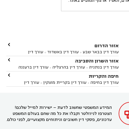
ם, תאגיד או גוף המופיע באתר.

אזור הדרום
עורך דין בבאר שבע
עורך דין באשדוד
עורך דין


באשקלון
עורך דין בבאר טוביה
עורך דין בגן יבנה

אזור השרון והסביבה



עורך דין בניר הבנים
עורך דין בערד
עורך דין בקיבוץ


עורך דין בנתניה
עורך דין בהרצליה
עורך דין ברעננה


זיקים
עורך דין בנתיבות
עורך דין בקרית מלאכי



עורך דין בחדרה
עורך דין בכפר סבא
עורך דין בהוד

חיפה והקריות



השרון
עורך דין באבן יהודה
עורך דין בבנימינה



עורך דין בחיפה
עורך דין בקריית מוצקין
עורך דין


עורך דין בחריש
עורך דין בקיסריה
עורך דין בקדימה


בקרית מוצקין
עורך דין בקריית אתא
עורך דין


עורך דין ברמת השרון
עורך דין בתל מונד



בקריית חיים
עורך דין בקרית ביאליק
עורך דין


בחדרה

המידע המשפטי שחשוב לדעת – ישירות למייל שלכם!
הצטרפו לניוזלטר וקבלו את כל מה שחם בעולם המשפט
עדכונים, פסקי דין חשובים וניתוחים מקצועיים, לפני כולם.