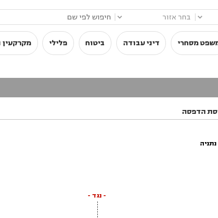
|
|
שפט מסחרי
דיני עבודה
ביטוח
פלילי
מקרקעין ו
סת הדפסה
נתניה
- נגד -