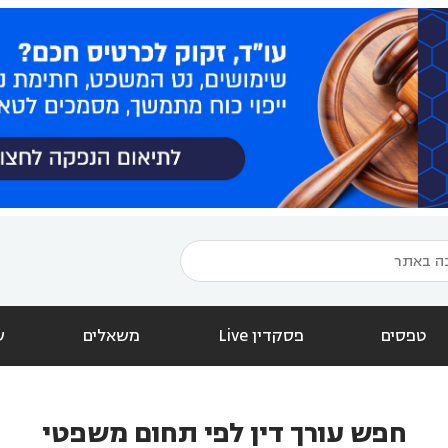
טפסים
פסקדין Live
משאלים
ש
חפש עורך דין לפי תחום משפטי