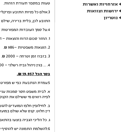
טעות במספר תעודת הזהות.
אזרחויות ואשרות
ירושות וצוואות
3.אולם כל פניות התובע ופרקליטיו לא עזרו והנתבעות המשיכו בפעולת הגביה.
נוטריון
התובע לכן, בלית ברירה, שילם את סכום הדרישה בס
4.על סמך העובדות המפורטות לעיל התובע בתביעה זו עותר לסכומים הבאים:
1. החזר סכום הדוח והוצאות – 1971 ₪.
2. הוצאות משפטיות –986 ₪.
3. בזבוז זמן וטרחה – 2000 ₪.
4. ... בגין ניהול גביה רשלני – 15,000 ₪
בסך הכל 19,957 ₪.
5.עמדת הנתבעת כפי ש מפורטת בכתב ההגנה היא כדלקמן:
לפיה רואים מי ששילם את הקנס 
דין חלוט. קנס שלא שולם במועדו לפי סעיף 70 לחוק העונשין יחולו עליו הוראות פקודת המסים (גביה)
ג. כל הליכי הגביה בוצעו בהתאם