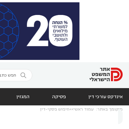

אינדקס עורכי דין
פסיקה
המגזין
מיקומך באתר:
עמוד ראשי
חיפוש פסקי-דין