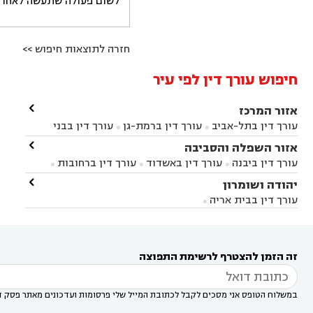
לשום פעולה שתעשה לאחר הש
חזרה לתוצאות חיפוש >>
חיפוש עורך דין לפי עיר

אזור המרכז
עורך דין בתל-אביב
עורך דין ברמת-גן
עורך דין בבני


ברק
עורך דין בפתח תקווה
עורך דין בראשון לציון

אזור השפלה והסביבה



עורך דין ברחובות
עורך דין בנס ציונה
עורך דין


עורך דין ביבנה
עורך דין באשדוד
עורך דין ברחובות



במודיעין
עורך דין בהרצליה
עורך דין בחולון
עורך



עורך דין בראשון לציון
עורך דין במודיעין
עורך דין

יהודה ושומרון


דין בקרית אונו
עורך דין ברמלה
עורך דין בקריית


בבאר יעקב
עורך דין בגדרה
עורך דין בכפר רות



אונו
עורך דין בבת ים
עורך דין בגבעת שמואל
עורך
עורך דין בבית אריה




דין באזור
עורך דין בגן יבנה
עורך דין בעמק חפר



עורך דין במודיעין מכבים רעות
עורך דין במודיעין

רעות
עורך דין בסביון
עורך דין ברמת השרון
עורך



זה הזמן להצטרף לרשימת התפוצה
דין בשוהם

במשלוח הטופס אני מסכים לקבל לכתובת המייל שלי פרסומות ועדכונים מאתר פסק ד