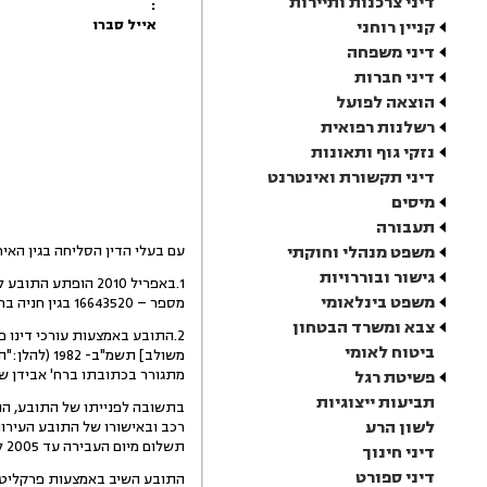
דיני צרכנות ותיירות
:
אייל סברו
קניין רוחני
דיני משפחה
דיני חברות
הוצאה לפועל
רשלנות רפואית
נזקי גוף ותאונות
דיני תקשורת ואינטרנט
מיסים
תעבורה
משפט מנהלי וחוקתי
עם בעלי הדין הסליחה בגין האיח
גישור ובוררויות
משפט בינלאומי
מספר – 16643520 בגין חניה בחניית נכים מיום 9.8.96 (להלן:"הדוח").
צבא ומשרד הבטחון
ביטוח לאומי
מתגורר בכתובתו ברח' אבידן שמעון 33, ראשון לציון למעלה מ- 10 שנים ולא קיבל דרישות תשלום 
פשיטת רגל
תביעות ייצוגיות
לשון הרע
תשלום מיום העבירה עד 2005 לא נאמר דבר.
דיני חינוך
דיני ספורט
התובע השיב באמצעות פרקליטו כ