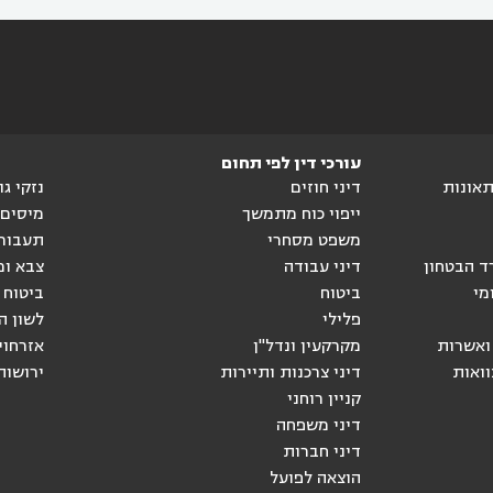
עורכי דין לפי תחום
ותאונות
דיני חוזים
נזקי ג
ייפוי כוח מתמשך
מיסים
משפט מסחרי
תעבור
ד הבטחון
דיני עבודה
צבא ומ
מי
ביטוח
ביטוח 
פלילי
לשון ה
ואשרות
מקרקעין ונדל"ן
אזרחוי
וואות
דיני צרכנות ותיירות
ירושות
קניין רוחני
דיני משפחה
דיני חברות
הוצאה לפועל