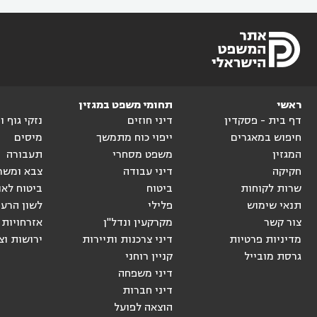
ראשי
תחומי משפט במגזין
דף בית - פסקדין
דיני חוזים
נזקי גוף 
חיפוש במאגרים
ייפוי כוח מתמשך
מיסים
המגזין
משפט מסחרי
תעבורה
חקיקה
דיני עבודה
צבא ומשר
שרות לקוחות
ביטוח
ביטוח לאו
תנאי שימוש
פלילי
לשון הרע
צור קשר
מקרקעין ונדל"ן
אזרחויות 
מדיניות פרטיות
דיני צרכנות ותיירות
ירושות וצ
גרסת מובייל
קניין רוחני
דיני משפחה
דיני חברות
הוצאה לפועל