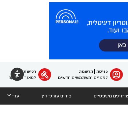

כניסה
|
הרשמה
רכישת מנוי
ﱐ

למנויים ומשתמשים חדשים
למאגר הפסיקה

ירותים משפטיים
פורום עורכי דין
עוד