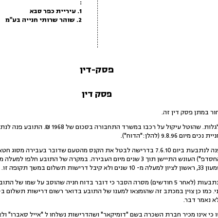
:
1. עיריית כפר סבא
2. שוהר שרותי חנייה בע"מ
פסק-דין
פסק דין
ור במתן פסק דין זה.
1.באפריל 2010 הופתע התובע לגלות. שהוטל עיקול ע
2.התובע באמצעות עורכי דינו פנה לנתבעת ביום 7.6.10 בדרישה לבטל את הקנס מהטעם שדו
במשך תקופה זו.
בתשובה לפנייתו של התובע, הנתבעות (לאחר 5 חודשים) מסרה הסבר כי דובר בדוח חניה שהוס
י אינו מכיר חברת השכרה בשם "דומיקאר" ושהדרישות נשלחו ל "אייל סאברו" ולא