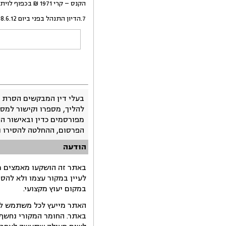
הקנס – קרי 1971 ₪ בכפוף לויתור על יתר טענותיו. התובע סרב להצעה זו.
7.הדיון התנהל בפני ביום 18.6.12 ובמהלכו התובע חזר וטען נמרצות שלא שכר רכב מחברת "דומיקאר" ולא ביצע את העבירה.
בעלי דין המבקשים הסרת 
להליך, מספרו וקישור למסמ
מפורסמים כדין ובאישור ה
הפרסום, ההחלטה להסירו 
הודעה
באתר זה הושקעו מאמצים רב
לעיין במקור עצמו ולא להס
במקום יעוץ מקצועי.
האתר מייעץ לכל משתמש לקב
באתר. החומר המקורי נחשף 