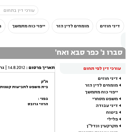
דיני חוזים
מומחים לדין הזר
ייפוי כוח מתמשך
מ
סברו נ' כפר סבא ואח'
תאריך פרסום
:
14.8.2012
|
גר
עורכי דין לפי תחום
דיני חוזים
ת"ק
מומחים לדין הזר
בית משפט לתביעות קטנות 
ייפוי כוח מתמשך
משפט מסחרי
בפני :
הרווי גרובס
דיני עבודה
ביטוח
פלילי
מקרקעין ונדל"ן