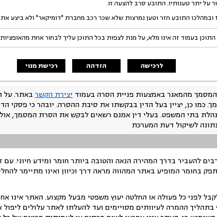
התוכן בעמוד זה אינו מלא, על מנת לצפות בכל התוכן עליך לבחור אחת מהאופציות
לרכישה
הזדהה
רכישת מנוי
המסמך מהמאגר באמצעות פניית הסרה בעמוד
יצירת הקשר
באתר. על ה
ך. כמו כן, יציין בעל הדין בבקשתו את סיבת ההסרה. יובהר כי פסקי הד
נהלת בתי המשפט. בעלי דין אמנם רשאים לבקש את הסרת המסמך, אולם
נתונה לשיקול דעת המערכת
ים להעביר בדרך המהירה הנאה והטובה ביותר חומר ומידע חיוני. עם 
תפק בחומר המופיע באתר המהווה מראה דרך וכיוון ואינו מתיימר להחלי
ל לפני כל פעולה או החלטה יעוץ משפטי מבעל מקצוע. האתר אינו אחרא
בתהליך ההמרה לעיוותים מסויימים ועד להעלתו לאתר עלולים ליפול אי 