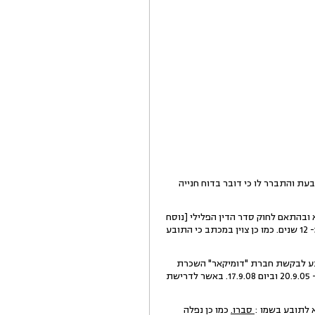
ל רכבו במשרד התחבורה בסכום של 1968 ₪. התובע פנה לנתבעת והתברר לו כי דובר בדוח חנייה
בר בעבירה מסוג חטא ובהתאם לחוק סדר הדין הפלילי [נוסח
משולב] תשמ"ב- 1982 (להלן:"החסדפ") העונש התיישן תוך 3 שנים מיום העבירה. במקרה של התובע חלפו למעלה מ- 12 שנים. כמו כן צוין במכתב כי התובע
ב על שמו של התובע לבקשת חברת "דומיקאר" השכרת
רכב ובאישורו של התובע העירוני. כמו כן צוין במכתב זה שהומצאו למענו של התובע בדואר רשום דרישות תשלום ב- 20.9.05 וביום 17.9.08. באשר לדרישת
 לתובע בשמו :
סברו.
כמו כן נפלה