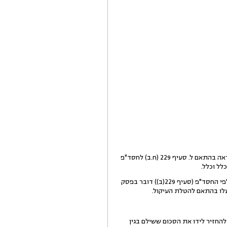
א. לבית משפט חסר סמכות עניינית לדון בתביעה משום שהתובע שילם את החוב ב- 17.1.11. תשלום החוב מהווה הודאה בהתאם ל. סעיף 229 (ח.ב) לחסד"פ
לל וכלל.
ב. לחילופין חלפו המועדים להגשת בקשה לביטול הדוח לבית המשפט המוסמך (בית משפט לעניינים מקומיים) ולכן לפי החסד"פ (סעיף 229(ב)) דובר בפסק
דות בטענותיו להחזיר לידו את הסכום ששילם בגין