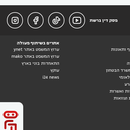




פסק דין ברשת
אתרים בשיתוף פעולה
וף ותאונות
ערוץ המשפט באתר ynet
ערוץ המשפט באתר mako
ה
התאחדות בוני בארץ
שרד הבטחון
עוקץ
לאומי
i24 news
רע
ות ואשרות
 וצוואות