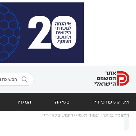

אינדקס עורכי דין
פסיקה
המגזין
מיקומך באתר:
עמוד ראשי
חיפוש פסקי-דין