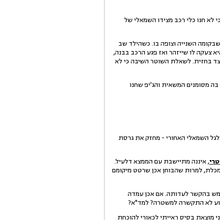
 לא חנו כלי רכב מצידו השמאלי של
בקומה השנייה וצופה בו. כשהילד שב
א צעקה לו שייזהר ואז פגע הרכב בבנה,
 צד בחזית. לשאלת השוטר השיבה כי לא
בה מסומנים המשאית והג'יפ שחנו
גלגל השמאלי האחורי - מחזק את גרסת
טרי
, איננה מתיישבת עם הממצא דלעיל.
מכלת, למרות שהבוחן אכן שרטט מיקומם
מש בהקשר לעדותה. אם אכן עמדה
מדוע לא התקשרה למשטרה? למד"א?
י מוצאת בסיס ראייתי לכאורי להוכחת