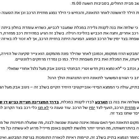
בית החולים, בסביבות השעה 15.00.
הילד לראשונה לאחר התאונה, והכחיש כי הילד נפגע מחזית הרכב וכן את הטענה כי
כי שלחה את בנה לקנות גלידה במכלת שמעבר לכביש, כשהיא עומדת בחלון ביתה ש
כב אחרים, וחצה את הכביש בהליכה רגילה. בשלב זה הגיע במהירות רכב ממזרח, הי
שפחה בצד ימין של הרכב הפוגע. הפגיעה היתה בחזית הרכב, אך לא זכור לה באיזה
בקש הוזז ממקומו, וכמובן לאחר שהילד פונה מהמקום. הוא צייר סקיצה של הזירה, 
עתו, את המכלת ואת בית משפחת הילד. כמו כן נמדדו מרחקים רלוונטיים.
וכתב כי "לא נמצא נזק חדש וטרי. הבחנתי בניגוב אבק מעל גלגל אחורי שמאלי.
 כי הגורם המשוער לתאונה הינו התנהגות הולך הרגל.
תיק, עולה כי הממצא הפיזי-אובייקטיבי היחיד הקיים בשלב זה – ניגוב אבק מעל ה
שלחה את בנה בן
הארבע
לבדו לקנות במכלת,
ב
דרך המצריכה חציית כביש דו ס
ע
מחזית
הרכב, הועף לצד
ימין
של הרכב. עוד טענה כי
לא חנו
כלי רכב בצד הקרוב ל
ר שחנו בצד זה.
מקום התאונה ואף האם עצמה איננה טוענת שנגשה לבנה, מה שמעלה תמיהות של מ
 בהתרחשותה, מה הגיוני יותר מלגשת למקום באופן מיידי? מדוע לא עשתה כן? 
בחומר הנמצא בתיק בשלב זה, קיימות ראיות לכאורה התומכות בגרסת המבקש, ואיננ