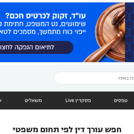
טפסים
פסקדין Live
משאלים
ש
חפש עורך דין לפי תחום משפטי