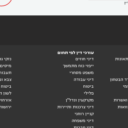
ין
עורכי דין לפי תחום
ותאונות
דיני חוזים
נזקי ג
ייפוי כוח מתמשך
מיסים
משפט מסחרי
תעבור
ד הבטחון
דיני עבודה
צבא ומ
מי
ביטוח
ביטוח 
פלילי
לשון ה
ואשרות
מקרקעין ונדל"ן
אזרחוי
וואות
דיני צרכנות ותיירות
ירושות
קניין רוחני
דיני משפחה
דיני חברות