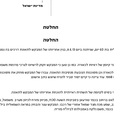
:
מדינת ישראל
החלטה
החלטה
בה נפגע ילד כבן 4 שנים.
 קיומן של ראיות לכאורה. כמו כן טען כי המבקש זקוק לרשיונו לצרכי פרנסת משפח
 לכאורה וכן מסוכנות הנובעת מנסיבות התאונה. עברו של המבקש מחזק את מסוכנו
י בסיס לקיומה של תשתית ראייתית להוכחת אחריותו של המבקש לתאונה.
המבקש סיפר בהודעתו כי נסע לאט ברחוב בכפר טורעאן בסביבות השעה 11.30,
ב, שמע מכה מצד שמאל אחורי של רכבו. המבקש עצר והבחין במראה השמאלית בילד 
בכפר, משם נלקח באמבולנס לביה"ח פוריה.