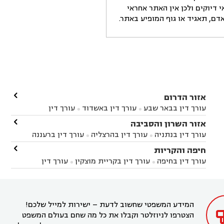
דיוקים ולכן אין האתר אחראי
ם, תאגיד או גוף המופיע באתר.

אזור הדרום
עורך דין בבאר שבע
עורך דין באשדוד
עורך דין


באשקלון
עורך דין בבאר טוביה
עורך דין בגן יבנה

אזור השרון והסביבה



עורך דין בניר הבנים
עורך דין בערד
עורך דין בקיבוץ


עורך דין בנתניה
עורך דין בהרצליה
עורך דין ברעננה


זיקים
עורך דין בנתיבות
עורך דין בקרית מלאכי



עורך דין בחדרה
עורך דין בכפר סבא
עורך דין בהוד

חיפה והקריות



השרון
עורך דין באבן יהודה
עורך דין בבנימינה



עורך דין בחיפה
עורך דין בקריית מוצקין
עורך דין


עורך דין בחריש
עורך דין בקיסריה
עורך דין בקדימה


בקרית מוצקין
עורך דין בקריית אתא
עורך דין


עורך דין ברמת השרון
עורך דין בתל מונד



בקריית חיים
עורך דין בקרית ביאליק
עורך דין


בחדרה

המידע המשפטי שחשוב לדעת – ישירות למייל שלכם!
הצטרפו לניוזלטר וקבלו את כל מה שחם בעולם המשפט