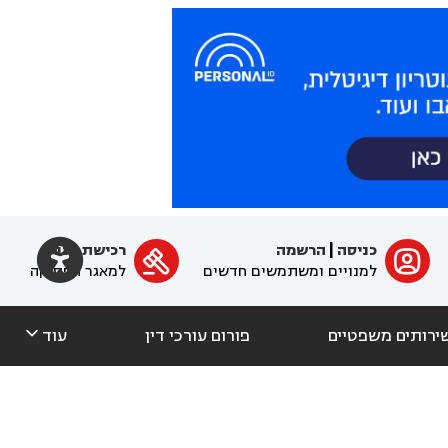

כניסה
|
הרשמה
רכישת מנוי
ﱐ

למנויים ומשתמשים חדשים
למאגר הפסיקה

ירותים משפטיים
פורום עורכי דין
עוד