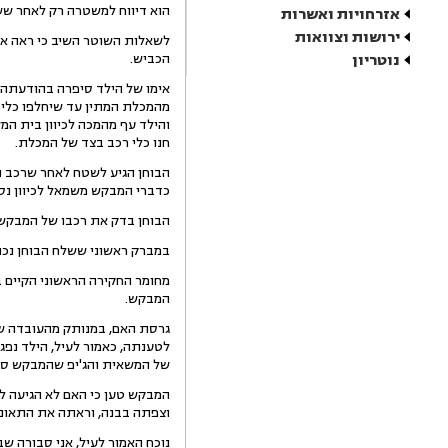
הוא דיווח למשטרה רק לאחר ששב מ
אזרחויות ואשרות
ירושות וצוואות
לשאלות השוטר השיב כי ראה את 
נוטריון
הכביש.
אימו של הילד סיפרה בהודעתה 
מהמכלת המתין עד שיחלפו כלי ר
והילד עף מהמכה לכיוון בית המ
חנו כלי רכב בצד של המכלת.
הבוחן הגיע לשטח לאחר שרכב המ
כדברי המבקש משמאל לכיוון נסי
הבוחן בדק את רכבו של המבקש, 
במברק ראשוני ששלח הבוחן נכתב
מחומר החקירה הראשוני הקיים ב
המבקש.
גרסת האם, במנותק מהעובדה ש
לטענתה, כאמור לעיל, הילד נפג
של המשאית והג'יפ שהמבקש סיפ
המבקש טען כי האם לא הגיעה ל
וצפתה בבנה, וראתה את התאונה
נוכח האמור לעיל, אני סבורה ש