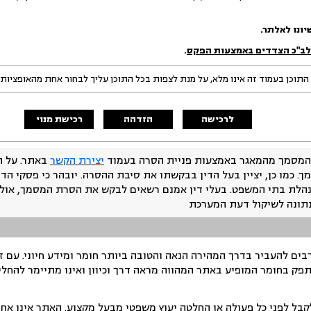
יונו לאלתר.
 לב"כ הצדדים באמצעות הפקס
.
התוכן בעמוד זה אינו מלא, על מנת לצפות בכל התוכן עליך לבחור אחת מהאופציות
לרכישה
הזדהה
רכישת מנוי
המסמך מהמאגר באמצעות פניית הסרה בעמוד
יצירת הקשר
באתר. על ה
ך. כמו כן, יציין בעל הדין בבקשתו את סיבת ההסרה. יובהר כי פסקי הד
נהלת בתי המשפט. בעלי דין אמנם רשאים לבקש את הסרת המסמך, אולם
נתונה לשיקול דעת המערכת
ים להעביר בדרך המהירה הנאה והטובה ביותר חומר ומידע חיוני. עם 
תפק בחומר המופיע באתר המהווה מראה דרך וכיוון ואינו מתיימר להחלי
ל לפני כל פעולה או החלטה יעוץ משפטי מבעל מקצוע. האתר אינו אחרא