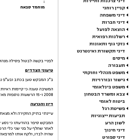
דיני צרכנות ותיירות
:
מוחמד סבאח
קניין רוחני
דיני משפחה
דיני חברות
הוצאה לפועל
רשלנות רפואית
נזקי גוף ותאונות
דיני תקשורת ואינטרנט
מיסים
לפניי בקשה לבטול פסילה מנהלית בת 60 יום, שניתנה ביום 9.6.13, בגין אחריותו של המבקש לתאונת דרכים 
תעבורה
טיעוני הצדדים
משפט מנהלי וחוקתי
גישור ובוררויות
ב"כ המבקש טען בכתב ובע"פ נגד
משפט בינלאומי
המשיבה טענה כי קיימות ראיות
צבא ומשרד הבטחון
2008 ו-15 הרשעות נוספות מאז 1998. עוד ציינה כי קיים יסוד סביר להניח שיוגש כתב אישום.
ביטוח לאומי
דיון והכרעה
פשיטת רגל
עיינתי בתיק החקירה ולא מצאת
תביעות ייצוגיות
לשון הרע
לאחר שחלף על פני שני כלי הרכ
דיני חינוך
שהיה לבדו, ולקח אותו למרפאה 
דיני ספורט