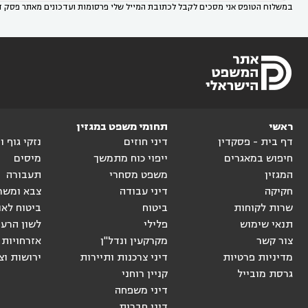
במשלוח הטופס אני מסכים לקבל לכתובת המייל שלי פרסומות ועדכונים מאתר פסק ד
ראשי
תחומי משפט במגזין
דף בית - פסקדין
דיני חוזים
נזקי גוף 
חיפוש במאגרים
ייפוי כוח מתמשך
מיסים
המגזין
משפט מסחרי
תעבורה
חקיקה
דיני עבודה
צבא ומשר
שרות לקוחות
ביטוח
ביטוח לאו
תנאי שימוש
פלילי
לשון הרע
צור קשר
מקרקעין ונדל"ן
אזרחויות 
מדיניות פרטיות
דיני צרכנות ותיירות
ירושות וצ
גרסת מובייל
קניין רוחני
דיני משפחה
דיני חברות