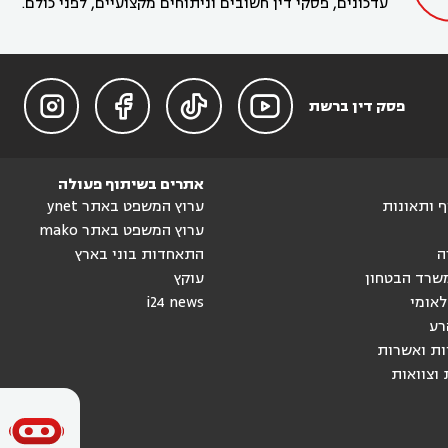
עדכונים, פסקי דין חשובים וניתוחים מקצועיים, לפני כולם.




פסק דין ברשת
אתרים בשיתוף פעולה
וף ותאונות
ערוץ המשפט באתר ynet
ערוץ המשפט באתר mako
ה
התאחדות בוני בארץ
שרד הבטחון
עוקץ
לאומי
i24 news
רע
ות ואשרות
 וצוואות