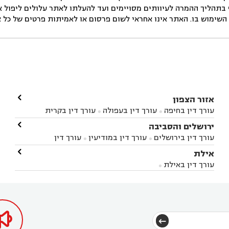
בתהליך ההמרה לעיוותים מסויימים ועד להעלתו לאתר עלולים ליפול אי 
ימוש בו. האתר אינו אחראי לשום פרסום או לאמיתות פרטים של כל אד

אזור הצפון
עורך דין בחיפה
עורך דין בעפולה
עורך דין בקרית


אתא
עורך דין בנהריה
עורך דין בראש פינה
עורך דין

ירושלים והסביבה



בקרית שמונה
עורך דין במושב מגדים
עורך דין


עורך דין בירושלים
עורך דין במודיעין
עורך דין


במושב ציפורי
עורך דין בסח'נין
עורך דין בעכו
עורך



בבית-שמש
עורך דין במבשרת ציון
עורך דין בגיזו

אילת



דין בעמק הירדן
עורך דין בנשר
עורך דין בקרית


עורך דין בגבעת זאב
עורך דין בנווה אילן
עורך דין


ביאליק
עורך דין במגדל העמק
עורך דין בקיבוץ לוחמי
עורך דין באילת



בקרני שומרון
עורך דין בשורש


הגטאות
עורך דין בקיסריה
עורך דין בטבריה
עורך



דין בכפר ראמה
עורך דין באור עקיבא


