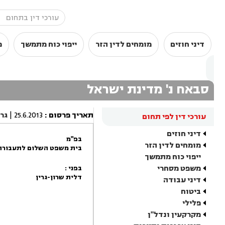
דיני חוזים
מומחים לדין הזר
ייפוי כוח מתמשך
מ
סבאח נ' מדינת ישראל
תאריך פרסום
:
25.6.2013
|
גר
עורכי דין לפי תחום
דיני חוזים
בפ"מ
מומחים לדין הזר
בית משפט השלום לתעבורה
ייפוי כוח מתמשך
משפט מסחרי
בפני :
דלית שרון-גרין
דיני עבודה
ביטוח
פלילי
מקרקעין ונדל"ן