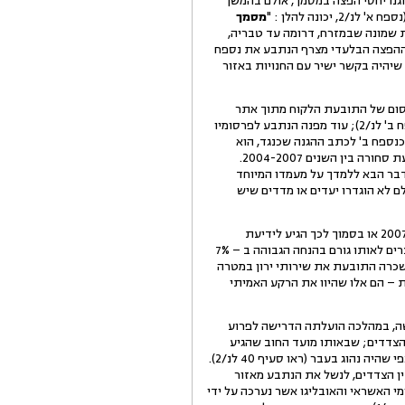
הנתבע, סומן נ/2). הנתבע טוען כי תחילה לא עוגנו יחסי הפצה במסמך, אולם בהמשך
פח א' לנ/2, יכונה להלן : "
מסמך
ית שמונה שבמזרח, דרומה עד טבריה,
 ההפצה הבלעדי מצרף הנתבע את נספח
שיהיה בקשר ישיר עם החנויות באזור
הנתבע לפרסום של התובעת הלקוח מתוך אתר
" (נספח ב' לנ/2); עוד מפנה הנתבע לפרסומיו
ים אשר התובעת צירפה כנספח ב' לכתב ההגנה שכנגד, הוא
מסמך פירוט מכירות התובעת באזור הצפון, תוך פילוח בין המכירות לנתבע לעומת יתר הגורמים להם שיווקה התובעת סחורה בין השנים 2004-2007.
מכלל מכירות התובעת באזור הצפון, דבר הבא ללמדך על מעמדו המיוחד
ם לא הוגדרו יעדים או מדדים שיש
10.הנתבע טוען כי במשך השנים תנאי התשלום עמדו על שוטף פלוס 120, והיחסים התנהלו כסדרם. בחודש אוגוסט 2007 או בסמוך לכך הגיע לידיעת
הנתבע, לטענתו, מידע לפיו גורם אחר באזור ההפצה זוכה לתנאים משופרים מאלה הניתנים לו, קרי התובע מכרה מוצרים לאותו גורם בהנחה הגבוהה ב – 7%
 שכרה התובעת את שירותי ירון במטרה
 – הם אלו שהיוו את הרקע האמיתי
ישה, במהלכה הועלתה הדרישה לפרוע
 הצדדים; שבאותו מועד החוב שהגיע
מועד פירעונו עמד על סך של 38,761 ₪ בלבד; ואילו סכום החוב במלואו אמור היה להיפרע עד חודש פברואר 2008, כפי שהיה נהוג בעבר (ראו סעיף 40 לנ/2).
נתק את קשרי העבודה שבין הצדדים, לנשל את הנתבע מאזור
י האשראי והאובליגו אשר נערכה על ידי