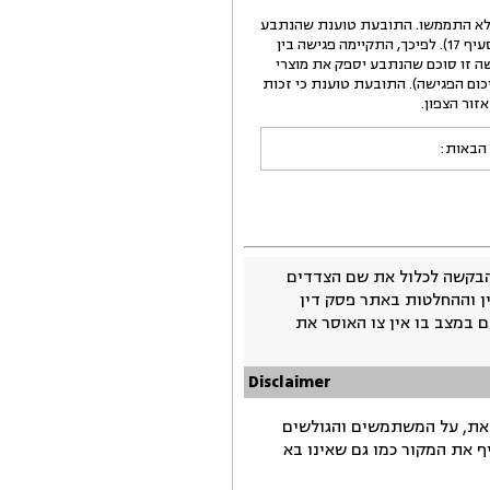
ה של הנתבע לא התממשו. התובעת טוענת שהנתבע
התמקד בצריכת מוצריה לצורך צריכה עצמית ולא בפתיחת נקודות מכירה חדשות ופיתוח הקיימות (תצהיר אופירה סעיף 17). לפיכך, התקיימה פגישה בין
עת מציינת שבעקבות בפגישה זו סוכם שהנתבע יספק את מוצרי
חנויות בלבד – טבע העץ בכרמיאל, חי פרזול בחצור ושטרן את כהן בקריית שמונה (ראו סעיף 3 לסיכום הפגישה). התובעת טוענת כי זכות
זור הצפון.
 הבאות:
בקשה לכלול את שם הצדדים
ין וההחלטות באתר פסק דין
 במצב בו אין צו האוסר את
Disclaimer
זאת, על המשתמשים והגולשים
ף את המקור כמו גם שאינו בא