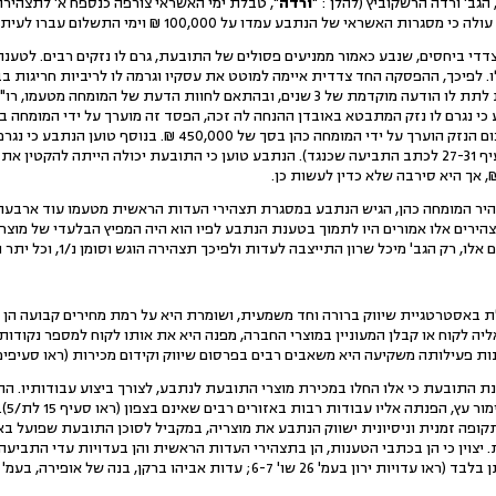
ב' ורדה הרשקוביץ (להלן : "
ורדה
אי של הנתבע עמדו על 100,000 ₪ וימי התשלום עברו לעיתים את 120 הימים.
 צדדי ביחסים, שנבע כאמור ממניעים פסולים של התובעת, גרם לו נזקים רבים. לטענ
 שלו. לפיכך, ההפסקה החד צדדית איימה למוטט את עסקיו וגרמה לו לריביות חריגות ב
טוען הנתבע כי היה על התובעת לתת לו הודעה מוקדמת של 3 שנים, ובהתאם לחוות הדעת
המומחה אבי כהן סומנה נ/3). סכום הנזק הוערך על ידי המומחה כהן
ידו בסך של 100,000 ₪ (ראו סעיף 27-31 לכתב התביעה שכנגד). הנתבע טוען כי התובעת יכולה היית
לתצהיר המומחה כהן, הגיש הנתבע במסגרת תצהירי העדות הראשית מטעמו עוד ארבעה
תצהירים אלו אמורים היו לתמוך בטענת הנתבע לפיו הוא היה המפיץ הבלעדי של מוצרי
יכל שרון התייצבה לעדות ולפיכך תצהירה הוגש וסומן נ/1, וכל יתר התצהירים נמשכו מתיק בית המשפט.
ת באסטרטגיית שיווק ברורה וחד משמעית, ושומרת היא על רמת מחירים קבועה הן למ
ה לקוח או קבלן המעוניין במוצרי החברה, מפנה היא את אותו לקוח למספר נקודות מ
ותה משקיעה היא משאבים רבים בפרסום שיווק וקידום מכירות (ראו סעיפים 7-11 לתצהיר אופירה, ת/5)
וענת התובעת כי אלו החלו במכירת מוצרי התובעת לנתבע, לצורך ביצוע עבודותיו. ה
הנתב
ופה זמנית וניסיונית ישווק הנתבע את מוצריה, במקביל לסוכן התובעת שפועל באופ
צוין כי הן בכתבי הטענות, הן בתצהירי העדות הראשית והן בעדויות עדי התביעה,