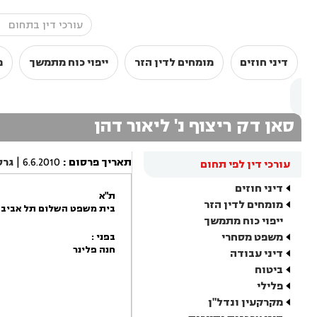
דיני חוזים
מומחים לדין הזר
ייפוי כוח מתמשך
מ
סאן דק ריצוף נ' ליאור דהן
תאריך פרסום
:
6.6.2010
|
גרס
עורכי דין לפי תחום
דיני חוזים
ת"א
מומחים לדין הזר
בית משפט השלום תל אביב -
ייפוי כוח מתמשך
משפט מסחרי
בפני :
חנה פלינר
דיני עבודה
ביטוח
פלילי
מקרקעין ונדל"ן