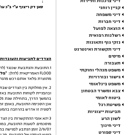
דיני צרכנות ותיירות
:
סאן דק ריצוף ע"י ב"כ עו"
קניין רוחני
דיני משפחה
דיני חברות
הוצאה לפועל
רשלנות רפואית
נזקי גוף ותאונות
דיני תקשורת ואינטרנט
מיסים
הצדדים לתביעות והעובדות 
תעבורה
1.התובעת והנתבעת שכנגד (להלן : "
משפט מנהלי וחוקתי
FLOOD האמריקאית (להלן: "
פלא
גישור ובוררויות
מתוצרת פלאד אותם רכש מהנת
משפט בינלאומי
צבא ומשרד הבטחון
ובהפניית לקוחות התובעת באזור
ביטוח לאומי
אכן הסכימה התובעת, באופן זמנ
פשיטת רגל
לסוגיה זו אדרש בהרחבה בהמשך
תביעות ייצוגיות
לשון הרע
3.יהא אופי ההתקשרות בין הצד
דיני חינוך
2/9/07 זומן הנתבע לפגישה במשרדי התובעת (להלן : "
דיני ספורט
היועץ העסקי של התובעת, מר ירון