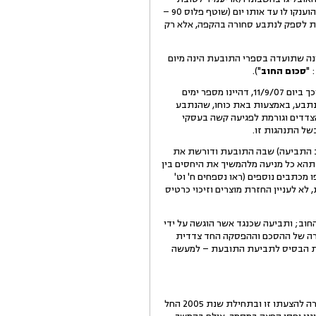
החברה בטחונות ו/או יכסה את החוב הקיים בכרטסת עד ליום הפגישה בהמחאות דחויות בהתאם לתנאי האשראי שהוענקו לו עד אותו יום (שוטף פלוס 90 –
בעת לספק לנתבע סחורה בהקפה, אלא רק
רונה שתועדה בספרי התובעת הינה מיום
סכום החוב
").
5.הנתבע ראה בהפסקת אספקת המוצרים מצד התובעת ובדרישה לפירעון מיידי של החוב כהפרת ההסכם עימו ולפיכך ביום 11/9/07, דהיינו מספר ימים
הנתבע, באמצעות באת כוחו, שהנתבע
צדדים וגורמת לפגיעה קשה בעסקי
של התנהגות זו.
תב התביעה) שבה התובעת ודורשת את
תהא כל מניעה מלהמשיך את היחסים בין
ה בין הצדדים פגישה נוספת מיום 30/9/07, ובעקבותיה הוחלפו מכתבים נוספים (ראו נספחים ח' וט'
לא לעניין החזרת מוצרים וזיכוי כרטיס
גרתה דורשת היא את תשלום סכום החוב; ותביעה שכנגד אשר הוגשה על ידי
ר נגרמו לו, לטענתו, בשל ההפרה של ההסכם וההפסקה החד צדדית
 את הבסיס לתביעת התובעת – למעשה
8.הנתבע טוען כי בשנת 2004 הציע לתובעת לפעול כמפיץ ומשווק של מוצריה בצפון. לטענת הנתבע, התובעת נעתרה להצעתו זו ובתחילת שנת 2005 החל