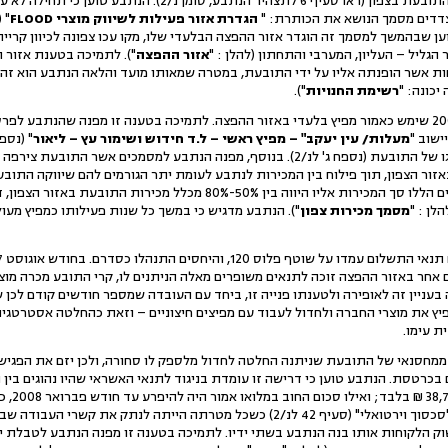
לעבוד כמפיץ ומשווק של מוצרי התובעת בצפון (ראו סעיף 6 לתצהיר 
הגדרת
אזור
פעילות
לשיווק מוצרי
FLOOD
" (נס
וען שבהמשך למסמך זה הוגדר אזור ההפצה הבלעדי שלו, מקו עכו צפונה לכיוון קרי
 הגליל – העליון, המערבי והתחתון (להלן : "
אזור ההפצה
"). לתמיכה בטענת אזור
וחות אשר הופנתה אליו על ידי התובעת, במטרה שמאותו מועד והלאה הנתבע הוא זה 
יכונה: "
רשימת
החנויות
").
9.הנתבע טוען כי החל משנת 2005 שימש כאמור מפיץ בלעדי באזור ההפצה. לתמיכה בטענה זו מפנה ש
ישוב "
מעלות/ עין יעקב"
–
מפיץ ראשי
–
ל.ד חידוש ושימור עץ
–
ליאור
הוא על גבי רכבו, שם מופיע הלוגו של התובעת (נספח ג' לנ/2). בנוסף, מפנה הנתבע למסמכ
הנתבע טוען כי בכל אחת מהשנים הללו סך המכירות אליו היווה בין 50%-80% 
מסמך מכירות צפון
"). הנתבע מדגיש כי במשך כל שנות פעילותו כמפיץ מעול
בעניין זה לאופירה ולטענתו פנייה זו, ביחד עם העובדה שמספר חודשים קודם לכן
ץ את מוצרי החברה ולחדול לעבוד עם מפיצים חיצוניים – וזאת כהחלטה אסטרטגית
 עימו.
פין ממחסנאי של התובעת שניתנה החלטה לחדול מלספק לו סחורה, ולכן יזם את הפג
בכרטסת. הנתבע טוען כי דרישה זו עומדת בניגוד לתנאי האשראי שהיו נהוגים בין
לטענת הנתבע, התובעת יצרה "סכסוך וירטואלי" (סעיף 42 לנ/2) כשכל מטרתה הייתה ל
וק הלקוחות אותו בנה הנתבע בשתי ידיו. לתמיכה בטענה זו מפנה הנתבע לטבלת ימ