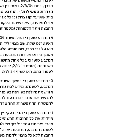
הדרך, ביום 2/8/05, נוסח בין הצדדים מסמך הנושא את הכותרת: "
הגדרת הפעילות
") . הנתבע ט
בית שאן עד קו נצרת וכן כל אזור
א'1 לתצהירו, היא רשימת הלק
ההפצה ויתר הלקוחות (מסמך זה 
האינטרנט שלה, שם מצוין ליד הי
באזור זה (נספח ד' לנ/2, יכונה להלן : "
לעמוד בהם, ראו סעיף 24 לנ/2.
מזו שניתנה לנתבע. הנתבע פנה 
להכשיר את עובדי התובעת להפי
להפסקת ההתקשרות החד צדדית
11.הנתבע טוען כי הבין בעקי
מיידית את כל החובות הרשומים 
ההפצה ללא כל פיצוי ולהנות מש