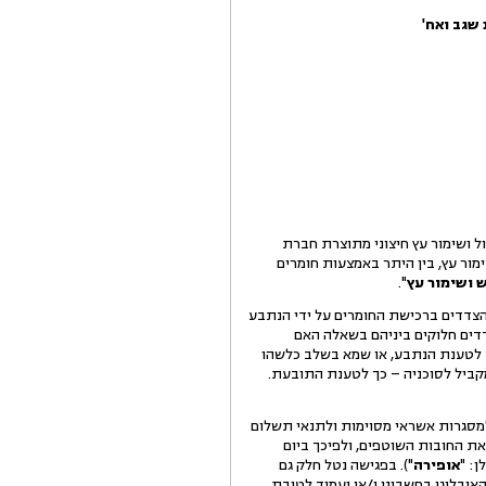
 שגב ואח'
פול ושימור עץ חיצוני מתוצרת חברת
ימור עץ, בין היתר באמצעות חומרים
ש ושימור עץ
".
נת 2002 או בסמוך לכך, התמצה הקשר בין הצדדים ברכישת החומרים על ידי הנתבע
דדים חלוקים ביניהם בשאלה האם
צפון – כך לטענת הנתבע, או שמא בשלב כלשהו
מקביל לסוכניה – כך לטענת התובעת.
למסגרות אשראי מסוימות ולתנאי תשלום
ת ו/או לפרוע את החובות השוטפים, ולפיכך ביום
ן: "
אופירה
"). בפגישה נטל חלק גם
ובליגו בחשבונו ו/או יעמיד לטובת