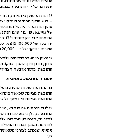
מנהלת החשבונות של התובעת, הג
שנערכה על ידי התובעת עצמה, עולה כי מסגרות האשר
12.הנתבע טוען כי הניתוק החד
– 70% מתוך המחזור העסקי
מוצרים בהיקף של כ – 20,000 ₪, אך היא סירבה שלא כדין לעשות כן.
13.אציין כי מעבר לתצהירו ו
שרון; דותן חיון; שטרן יצחק). 
התובעת. מתוך ארבעת תצהירים אלו, רק הגב' מ
טענות התובעת, בתמצית
14.התובעת טוענת שהינה פועל
התובעת מציינת שכאשר פונה אלי
התובעת מציינת כי במשך כל שנות פעיל
15.לגבי היחסים עם הנתבע, ט
לתובעת, סוכם בין הצדדים שלתק
לחתימת מסמך הגדרת הפעילות. י
19).