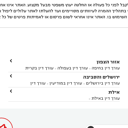
ל לפני כל פעולה או החלטה יעוץ משפטי מבעל מקצוע. האתר אינו אחרא
בתהליך ההמרה לעיוותים מסויימים ועד להעלתו לאתר עלולים ליפול אי 
ימוש בו. האתר אינו אחראי לשום פרסום או לאמיתות פרטים של כל אד

אזור הצפון
עורך דין בחיפה
עורך דין בעפולה
עורך דין בקרית


אתא
עורך דין בנהריה
עורך דין בראש פינה
עורך דין

ירושלים והסביבה



בקרית שמונה
עורך דין במושב מגדים
עורך דין


עורך דין בירושלים
עורך דין במודיעין
עורך דין


במושב ציפורי
עורך דין בסח'נין
עורך דין בעכו
עורך



בבית-שמש
עורך דין במבשרת ציון
עורך דין בגיזו

אילת



דין בעמק הירדן
עורך דין בנשר
עורך דין בקרית


עורך דין בגבעת זאב
עורך דין בנווה אילן
עורך דין


ביאליק
עורך דין במגדל העמק
עורך דין בקיבוץ לוחמי
עורך דין באילת



בקרני שומרון
עורך דין בשורש


הגטאות
עורך דין בקיסריה
עורך דין בטבריה
עורך



דין בכפר ראמה
עורך דין באור עקיבא

