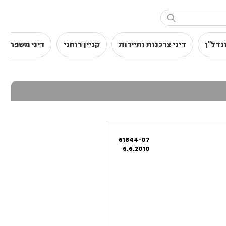

נדל"ן
דיני צרכנות ותיירות
קניין רוחני
דיני משפחה
61844-07
6.6.2010