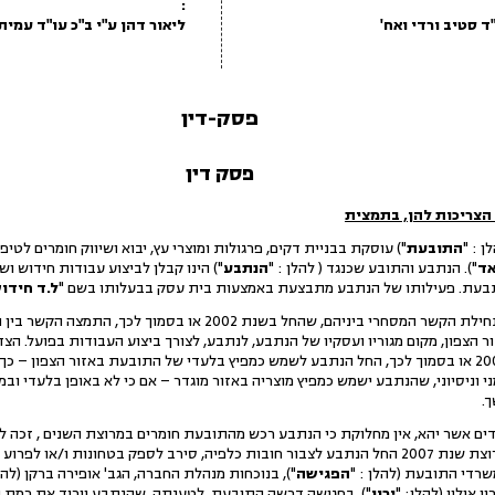
:
ד סטיב ורדי ואח'
ליאור דהן ע"י ב"כ עו"ד עמית
פסק-דין
פסק דין
הצריכות להן, בתמצית
התובעת
") עוסקת בבניית דקים, פרגולות ומוצרי עץ, יבוא ושיווק חומרים לטי
ד
"). הנתבע והתובע שכנגד ( להלן : "
הנתבע
") הינו קבלן לביצוע עבודות חידוש וש
בעת. פעילותו של הנתבע מתבצעת באמצעות בית עסק בבעלותו בשם "
ל.ד חידו
2. אין מחלוקת בין הצדדים שבתחילת הקשר המסחרי ביניהם, שהחל בש
 הצפון, מקום מגוריו ועסקיו של הנתבע, לנתבע, לצורך ביצוע העבודות בפועל. הצ
בהמשך הדרך, בתחילת שנת 2005 או בסמוך לכך, החל הנתבע לשמש כמפיץ בלעדי של התובעת באזור ה
י וניסיוני, שהנתבע ישמש כמפיץ מוצריה באזור מוגדר – אם כי לא באופן בלעדי וב
.
דים אשר יהא, אין מחלוקת כי הנתבע רכש מהתובעת חומרים במרוצת השנים , זכה 
מוסכמים. לטענת התובעת, במרוצת שנת 2007 החל הנתבע לצבור חובות כלפיה, סירב לספק בטחונו
הפגישה
"), בנוכחות מנהלת החברה, הגב' אופירה ברקן (להל
 אילון (להלן: "
ירון
"). בפגישה דרשה התובעת, לטענתה, שהנתבע יוריד את רמת הא