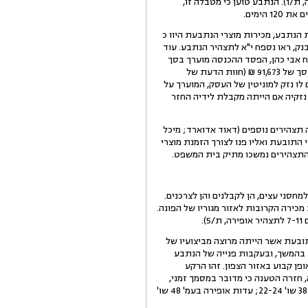
", טבלת ימי האשראי צורפה כנספח א' לתצהירה, ת/1). הנתבע טוען כי מטבלה זו,
ת הנתבע, מכירות מוצרי הנתבעת היוו כ
בנק, ראו נספח י"א לתצהיר הנתבע. עוד
 של המומחה מטעמו, רו"ח אבי כהן, הפסד ההכנסה מוערך בסך
של 362,703 ₪; עוד טוען הנתבע כי נגרם לו נזק המתבטא באובדן ההנחה לה זכה, הפסד זה מוערך על ידי המומחה בסך של 91,673 ₪ (חוות הדעת של
 בסך של 450,000 ₪. בנוסף טוען הנתבע כי נגרם לו נזק למוניטין של העסק, המוערך על
ה להקטין את נזקיה אם הייתה מקבלת לידיה החזר
 תצהירים נוספים (דאוד אדוארד; מיכל
 התובעת ואליו פנו לצורך הזמנת מוצרי
חסני עצים, הן לקבלנים והן לצרכנים.
כירה הקרובות לאזור מגוריו של הפונה.
.
תובעת אשר הייתה מרוצה מביצועיו של
ע כקבלן ביצוע עבודות שימור עץ, הפנתה אליו עבודות רבות באזורים רבים שאינם בצפון (ראו סעיף 15 לת/5). בהמשך, ובעקבות פנייה של הנתבע
ן קבוע באזור הצפון. זהו הרקע
 חזרה הטענה כי מדובר במסמך זמני,
ניסיוני, שנכתב לצורכי משא ומתן בלבד (ראו עדויות ירון בעמ' 26 שו' 6-7; עדות אביהו ברקן, בנה של אופירה, בעמ' 38 שו' 22-24; עדות אופירה בעמ' 48 שו'