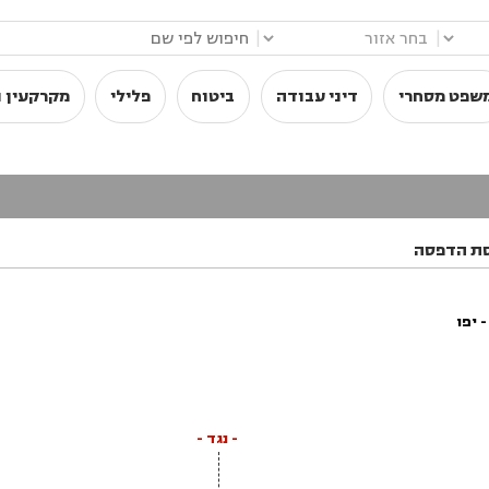
|
|
שפט מסחרי
דיני עבודה
ביטוח
פלילי
מקרקעין ו
ת הדפסה
 יפו
- נגד -