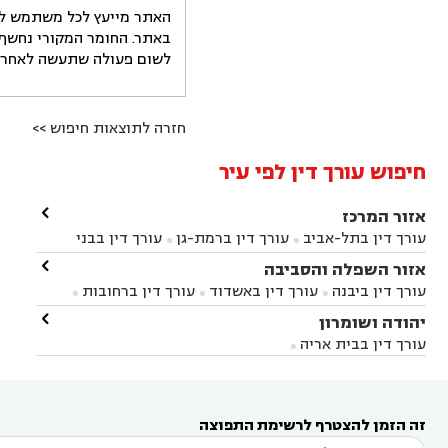
האתר מייעץ לכל משתמש לקב
באתר. החומר המקורי נחשף 
לשום פעולה שתעשה לאחר הש
חזרה לתוצאות חיפוש >>
חיפוש עורך דין לפי עיר

אזור המרכז
עורך דין בתל-אביב
עורך דין ברמת-גן
עורך דין בבני


ברק
עורך דין בפתח תקווה
עורך דין בראשון לציון

אזור השפלה והסביבה



עורך דין ברחובות
עורך דין בנס ציונה
עורך דין


עורך דין ביבנה
עורך דין באשדוד
עורך דין ברחובות



במודיעין
עורך דין בהרצליה
עורך דין בחולון
עורך



עורך דין בראשון לציון
עורך דין במודיעין
עורך דין

יהודה ושומרון


דין בקרית אונו
עורך דין ברמלה
עורך דין בקריית


בבאר יעקב
עורך דין בגדרה
עורך דין בכפר רות



אונו
עורך דין בבת ים
עורך דין בגבעת שמואל
עורך
עורך דין בבית אריה




דין באזור
עורך דין בגן יבנה
עורך דין בעמק חפר



עורך דין במודיעין מכבים רעות
עורך דין במודיעין

רעות
עורך דין בסביון
עורך דין ברמת השרון
עורך



זה הזמן להצטרף לרשימת התפוצה
דין בשוהם
