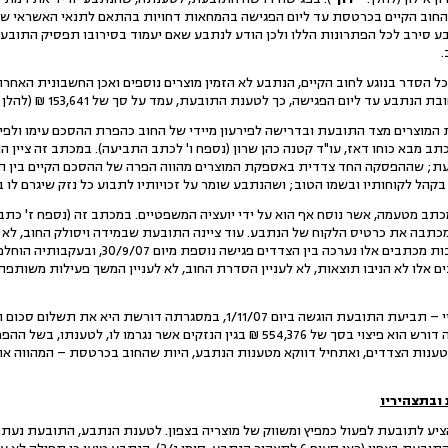
הנתבע סירב לכל הפתרונות הללו ולכן הודע לנתבע שאם יעמוד בסירובו תפסיק התו
.
כל הסדר בנוגע לחוב הקיים, הנתבע לא הזמין מוצרים נוספים ואכן החשבונית האח
 מבא כוחו דאז, עו"ד קטנה כהן שרון (נספח ו' לכתב התביעה). במכתב זה ציין 
בעת; שההפסקה החד צדדית באספקת המוצרים מהווה הפרה של ההסכם הקיים בין ה
בקהל לקוחותיו ובשמו הטוב; ושהנתבע שומר על זכויותיו לתבוע כל נזק שיגרם לו ב
כתב מטעמה, אשר נוסח אף הוא על ידי יועציה המשפטיים. במכתב זה (נספח ז' כ
מכתבה את כרטיס הלקוח של הנתבע. עוד ציינה התובעת שבמידה ויסולק החוב, לא 
הצדדים (סעיף 5 למכתב). בעקבות מכתבים אלו נערכ
 אלו לא הניבו תוצאות, לא לעניין הסדרת החוב, לא לעניין המשך פעילות משותפת, 
7.לפיכך, הוגשו התביעות שבפניי – תביעת התובעת הוגשה ביום 1/11/07, במס
הנתבע ביום 24/1/08, במסגרתה דורש הוא פיצוי בסך של 554,376 ₪ בגין הנזקים אש
 טענות הצדדים, ואתחיל דווקא מטענות הנתבע, היות שהחוב בכרטסת – המהווה
ובתצהיריו