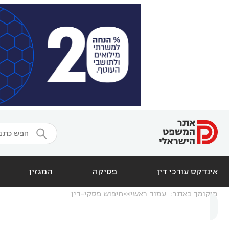

אינדקס עורכי דין
פסיקה
המגזין
מיקומך באתר:
עמוד ראשי
חיפוש פסקי-דין