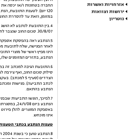
אזרחויות ואשרות
120 יום). לטענת התובעת, 
ירושות וצוואות
במזומן, וזאת עד להסדרת החוב
נוטריון
4.בין התובעת לנתבע לא הושג 
30/8/07. סכום החוב שנצבר לחובת הנתבע עד ליום הפגישה, כך לטענת התובעת, עמד על סך של 153,641 ₪ (להלן : "
לאחר הפגישה, שלח לתובעת מכתב
הינו מפיץ ראשי של מוצרי התו
הנתבע, בתזרים המזומנים שלו, 
6.התובעת הגיבה למכתב זה במ
סילוק סכום החוב, ואף צירפה ל
לכתב התביעה). פגישות ומכתבים
הנתבע בהתאם.
באספקת המוצרים. להלן פירוט
אינו מוכחש.
טענות הנתבע
בכתבי הטענות 