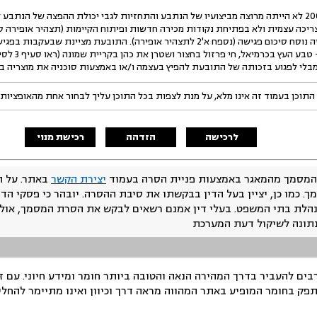
16.התובעת מציינת כי בשנת 2006 לא הייתה מרוצה מביצועיו של הנתבע והתחזיות לגבי יכולת ההפצ
הצדדים ביום 28/1/07 בעקבותיה נוסח סיכום פגישה (נספח א'2 לתצהיר אופירה). התוב
התובעת לשלוש 
בלי לפגוע בזכותה של התובעת להפיץ בעצמה ו/או באמצעות סוכניה את מוצריה בא
התוכן בעמוד זה אינו מלא, על מנת לצפות בכל התוכן עליך לבחור אחת מהאופציות
לרכישה
הזדהה
רכישת מנוי
המסמך מהמאגר באמצעות פניית הסרה בעמוד
יצירת הקשר
באתר. על ה
ך. כמו כן, יציין בעל הדין בבקשתו את סיבת ההסרה. יובהר כי פסקי הד
נהלת בתי המשפט. בעלי דין אמנם רשאים לבקש את הסרת המסמך, אולם
נתונה לשיקול דעת המערכת
ים להעביר בדרך המהירה הנאה והטובה ביותר חומר ומידע חיוני. עם 
תפק בחומר המופיע באתר המהווה מראה דרך וכיוון ואינו מתיימר להחלי