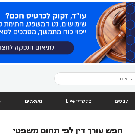
טפסים
פסקדין Live
משאלים
ש
חפש עורך דין לפי תחום משפטי