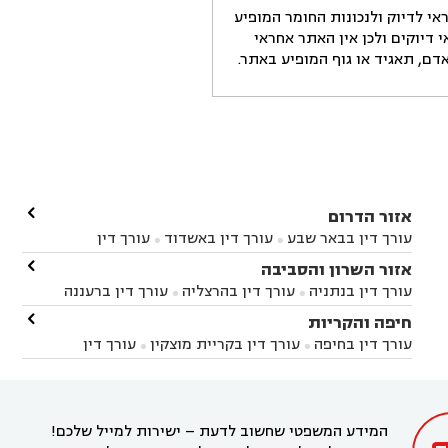
י לדיוק ולנכונות החומר המופיע
דיוקים ולכן אין האתר אחראי
ם, תאגיד או גוף המופיע באתר.

אזור הדרום
עורך דין בבאר שבע
עורך דין באשדוד
עורך דין


באשקלון
עורך דין בבאר טוביה
עורך דין בגן יבנה

אזור השרון והסביבה



עורך דין בניר הבנים
עורך דין בערד
עורך דין בקיבוץ


עורך דין בנתניה
עורך דין בהרצליה
עורך דין ברעננה


זיקים
עורך דין בנתיבות
עורך דין בקרית מלאכי



עורך דין בחדרה
עורך דין בכפר סבא
עורך דין בהוד

חיפה והקריות



השרון
עורך דין באבן יהודה
עורך דין בבנימינה



עורך דין בחיפה
עורך דין בקריית מוצקין
עורך דין


עורך דין בחריש
עורך דין בקיסריה
עורך דין בקדימה


בקרית מוצקין
עורך דין בקריית אתא
עורך דין


עורך דין ברמת השרון
עורך דין בתל מונד



בקריית חיים
עורך דין בקרית ביאליק
עורך דין


בחדרה

המידע המשפטי שחשוב לדעת – ישירות למייל שלכם!