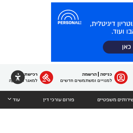

כניסה
|
הרשמה
רכישת מנוי
ﱐ

למנויים ומשתמשים חדשים
למאגר הפסיקה

ירותים משפטיים
פורום עורכי דין
עוד