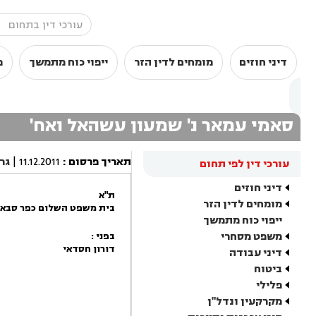
דיני חוזים
מומחים לדין הזר
ייפוי כוח מתמשך
מ
סאמי עמאר נ' שמעון עשהאל ואח'
תאריך פרסום
:
11.12.2011
|
גר
עורכי דין לפי תחום
דיני חוזים
ת"א
מומחים לדין הזר
בית משפט השלום כפר סבא
ייפוי כוח מתמשך
משפט מסחרי
בפני :
דורון חסדאי
דיני עבודה
ביטוח
פלילי
מקרקעין ונדל"ן