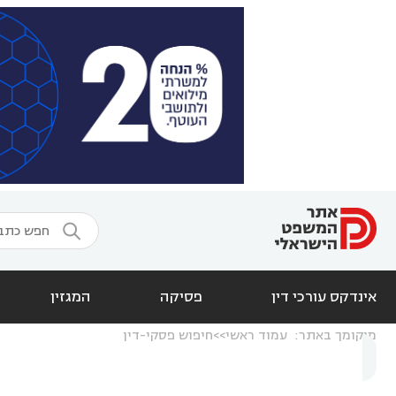

אינדקס עורכי דין
פסיקה
המגזין
מיקומך באתר:
עמוד ראשי
חיפוש פסקי-דין