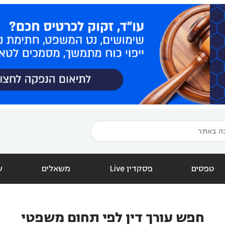
טפסים
פסקדין Live
משאלים
ש
חפש עורך דין לפי תחום משפטי