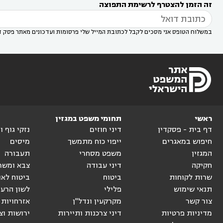
זה הזמן להצטרף לרשימת התפוצה
דין בשוהם

במשלוח הטופס אני מסכים לקבל לכתובת המייל שלי פרסומות ועדכונים מאתר פסק ד
ראשי
תחומי משפט במגזין
דף בית - פסקדין
דיני חוזים
נזקי גוף 
חיפוש במאגרים
ייפוי כוח מתמשך
מיסים
המגזין
משפט מסחרי
תעבורה
חקיקה
דיני עבודה
צבא ומשר
שרות לקוחות
ביטוח
ביטוח לאו
תנאי שימוש
פלילי
לשון הרע
צור קשר
מקרקעין ונדל"ן
אזרחויות 
מדיניות פרטיות
דיני צרכנות ותיירות
ירושות וצ