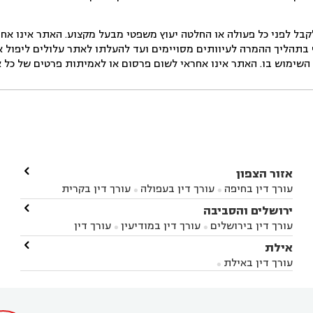
ל לפני כל פעולה או החלטה יעוץ משפטי מבעל מקצוע. האתר אינו אחרא
בתהליך ההמרה לעיוותים מסויימים ועד להעלתו לאתר עלולים ליפול אי 
ימוש בו. האתר אינו אחראי לשום פרסום או לאמיתות פרטים של כל אד

אזור הצפון
עורך דין בחיפה
עורך דין בעפולה
עורך דין בקרית


אתא
עורך דין בנהריה
עורך דין בראש פינה
עורך דין

ירושלים והסביבה



בקרית שמונה
עורך דין במושב מגדים
עורך דין


עורך דין בירושלים
עורך דין במודיעין
עורך דין


במושב ציפורי
עורך דין בסח'נין
עורך דין בעכו
עורך



בבית-שמש
עורך דין במבשרת ציון
עורך דין בגיזו

אילת



דין בעמק הירדן
עורך דין בנשר
עורך דין בקרית


עורך דין בגבעת זאב
עורך דין בנווה אילן
עורך דין


ביאליק
עורך דין במגדל העמק
עורך דין בקיבוץ לוחמי
עורך דין באילת



בקרני שומרון
עורך דין בשורש


הגטאות
עורך דין בקיסריה
עורך דין בטבריה
עורך



דין בכפר ראמה
עורך דין באור עקיבא

