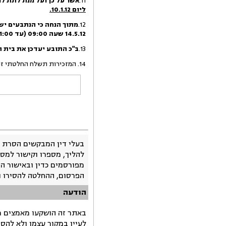
11.
אשר על כן ועל מנת לתת ל
ליום 10.1.12.
12.
מתוך הנחה כי הנתבעים יש
14.5.12 שעה 09:00 (עד 11:00).
13.
ב"כ התובע יעדכן את בית המש
14. המזכירות תשלח החלטתי זו לצדדים בדואר ובפקס בהקדם.
בעלי דין המבקשים הסרת 
להליך, מספרו וקישור למסמ
מפורסמים כדין ובאישור ה
הפרסום, ההחלטה להסירו 
הודעה
באתר זה הושקעו מאמצים רב
לעיין במקור עצמו ולא להס