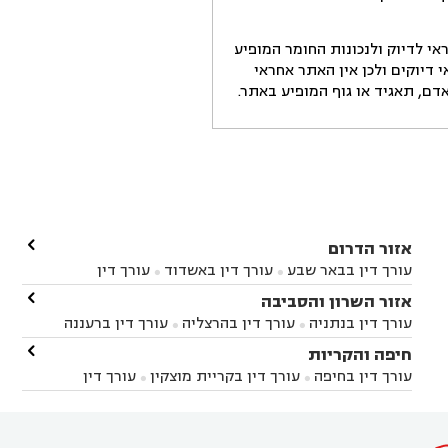
י לדיוק ולנכונות החומר המופיע
דיוקים ולכן אין האתר אחראי
ם, תאגיד או גוף המופיע באתר.

אזור הדרום
עורך דין בבאר שבע
עורך דין באשדוד
עורך דין


באשקלון
עורך דין בבאר טוביה
עורך דין בגן יבנה

אזור השרון והסביבה



עורך דין בניר הבנים
עורך דין בערד
עורך דין בקיבוץ


עורך דין בנתניה
עורך דין בהרצליה
עורך דין ברעננה


זיקים
עורך דין בנתיבות
עורך דין בקרית מלאכי



עורך דין בחדרה
עורך דין בכפר סבא
עורך דין בהוד

חיפה והקריות



השרון
עורך דין באבן יהודה
עורך דין בבנימינה



עורך דין בחיפה
עורך דין בקריית מוצקין
עורך דין


עורך דין בחריש
עורך דין בקיסריה
עורך דין בקדימה


בקרית מוצקין
עורך דין בקריית אתא
עורך דין


עורך דין ברמת השרון
עורך דין בתל מונד



בקריית חיים
עורך דין בקרית ביאליק
עורך דין


בחדרה
