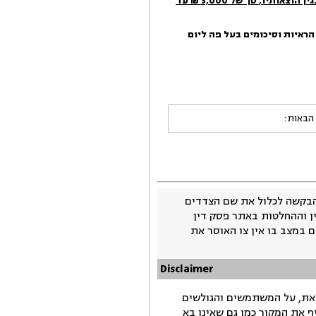
גין הוצאותיו,
סך של 3,
0
00 ₪ עד
הראיות
וסיכומים בעל פה ליום
 הבאות:
בקשה לכלול את שם הצדדים
ין וההחלטות באתר פסק דין
 במצב בו אין צו האוסר את
Disclaimer
זאת, על המשתמשים והגולשים
ף את המקור כמו גם שאינו בא