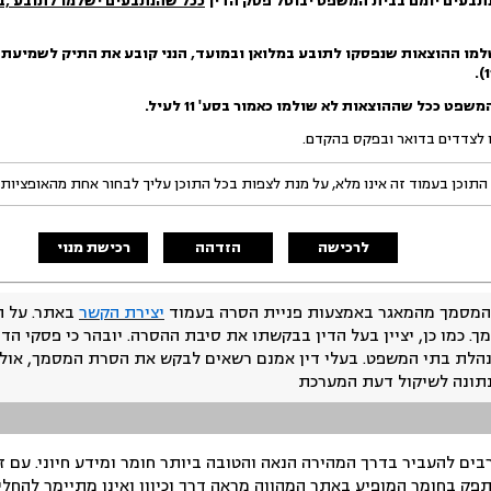
נתבעים יומם בבית המשפט יבוטל פסק הדין
ככל שהנתבעים ישלמו לתובע
,ב
למו ההוצאות שנפסקו לתובע במלוא
ן
ובמועד, הנני קובע את התיק לשמיעת 
פט ככל שההוצאות לא שולמו כאמור בסע' 11 לעיל.
התוכן בעמוד זה אינו מלא, על מנת לצפות בכל התוכן עליך לבחור אחת מהאופציות
לרכישה
הזדהה
רכישת מנוי
המסמך מהמאגר באמצעות פניית הסרה בעמוד
יצירת הקשר
באתר. על ה
ך. כמו כן, יציין בעל הדין בבקשתו את סיבת ההסרה. יובהר כי פסקי הד
נהלת בתי המשפט. בעלי דין אמנם רשאים לבקש את הסרת המסמך, אולם
נתונה לשיקול דעת המערכת
ים להעביר בדרך המהירה הנאה והטובה ביותר חומר ומידע חיוני. עם 
תפק בחומר המופיע באתר המהווה מראה דרך וכיוון ואינו מתיימר להחלי