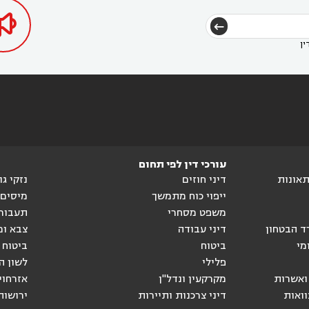

ין
עורכי דין לפי תחום
ותאונות
דיני חוזים
נזקי ג
ייפוי כוח מתמשך
מיסים
משפט מסחרי
תעבור
ד הבטחון
דיני עבודה
צבא ומ
מי
ביטוח
ביטוח 
פלילי
לשון ה
ואשרות
מקרקעין ונדל"ן
אזרחוי
וואות
דיני צרכנות ותיירות
ירושות