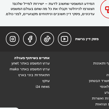
המידע המשפטי שחשוב לדעת – ישירות למייל שלכם!
הצטרפו לניוזלטר וקבלו את כל מה שחם בעולם המשפט
עדכונים, פסקי דין חשובים וניתוחים מקצועיים, לפני כולם.




פסק דין ברשת
אתרים בשיתוף פעולה
וף ותאונות
ערוץ המשפט באתר ynet
ערוץ המשפט באתר mako
ה
התאחדות בוני בארץ
שרד הבטחון
עוקץ
לאומי
i24 news
רע
ות ואשרות
 וצוואות