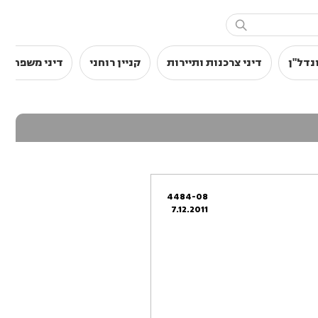

נדל"ן
דיני צרכנות ותיירות
קניין רוחני
דיני משפחה
4484-08
7.12.2011