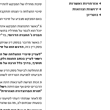
אזרחויות ואשרות
סיבת מחדלו של המבקש להתייצ
ירושות וצוואות
סיכוי ההצלחה כי הגנתו תתקבל.
נוטריון
באם המבקש מצביע על סיכוי ה
6."כאשר התנהגות המבקש אינה
יוכל הוא לכפר על מחדליו בתשלום
הבניה נ' החברה הדרומי
, פד"י כג' (2),
7.כאשר מדובר בפסק דין שניתן
פסק דין כזה,
הדגש הוא על סי
"לעניין סיכויי ההצלחה של ה
רשאי לעיין בכתב ההגנה ולקב
תוסיף, בדרך כלל הרבה על מ
8.ההחלטה לביטול פסק הדין שני
תביעתו למניעת הטרדתו לשווא
9.זכות הגישה לערכאות הינה אחת מזכויות היסוד המנויות בחוק כבוד האדם וחירותו. [ר': ע"א 3115/93,
הדברים יפים אף אם היתה
רשלנ
"תורת הפרוצדורה האזרחית"
10.לאחר שנתתי דעתי לטיעוני 
בטעות שבתום לב, מה גם שהנתבע 1 התייצב לקראת השעה 13:00 בבית