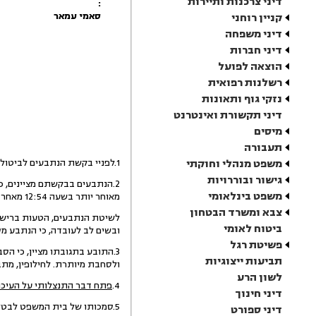
דיני צרכנות ותיירות
:
סאמי עמאר
קניין רוחני
דיני משפחה
דיני חברות
הוצאה לפועל
רשלנות רפואית
נזקי גוף ותאונות
דיני תקשורת ואינטרנט
מיסים
תעבורה
משפט מנהלי וחוקתי
1.לפניי בקשת הנתבעים לביטול פסק דין שניתן ביום 14.2.11 וזאת עקב אי התייצבותם לישיבת הוכחות שנקבעה אותו יום בשעה 12:00.
גישור ובוררויות
משפט בינלאומי
מאוחר יותר בשעה 12:54 מאחר וסבר עקב טעות כנה, כי הדיון קבוע לשעה 13:00.
צבא ומשרד הבטחון
לשיטת הנתבעים, הטעות ברישום
ביטוח לאומי
ובשים לב לעובדה, כי הנתבע מס' 1 התייצב אמנם באיחור באולם בית המ
פשיטת רגל
תביעות ייצוגיות
ולסחבת מיותרת. לחילופין, מת
לשון הרע
4.
פתח דבר התנצלותי על העיכ
דיני חינוך
5.סמכותו של בית המשפט לבטל פסק דין כאשר פסק הדין אינו פגום, הינה סמכות שבשיקול דעת, אשר במסגרתו בוחן בית המשפט שני גורמים:
דיני ספורט