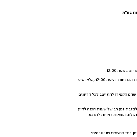
2.הנתבעים בבקשתם מציינים, כי הגיעו לכל הדיונים בתיק וכי עקב טעות שבתום לב לא התייצב הנתבע מס' 1 לישיבת ההוכחות בשעה 12:00 ,אלא הגיע
הם הקפידו להתייצב לכל הדיונים
תבעים הביאה לבזבוז זמן רב של שעות הכנה לדיון
שלום הוצאות ראויות לתובע.