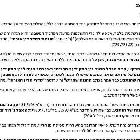
ב.
צלחה, הרי שבגין המחדל יסתפק בית המשפט בדרך כלל בהטלת הוצאות על המבקש.
 רשלנית בלבד, אלא עולה כדי התעלמות מדעת ממהליך המשפטי והיא מגלה יחס של ז
 הוצאות (אפילו הראה סיכוי הצלחה)" (ר' א. גורן
"סוגיות בסדר דין אזרחי",
מהד' 8, עמ' 343-344; ע"א 
 721, 723).
 עקב אי התייצבות נתבע שהגיש כתב הגנה, כשאין מדובר בכתב הגנה שאינו מגלה 
בת אי ההתייצבות,
שכן על טיב ההגנה ניתן ללמוד מעיון בכתב ההגנה ולא נדרש תצה
מבקש, קיים הבדל חשוב בין פסק דין אשר ניתן באין כתב הגנה לבין פסק דין
וע על פיו אם אראה הנתבע שיש לו הגנה לכאורה העשויה לעזור לו במשפט;
ה שהנתבע כבר אמר בכתב ההגנה שהגיש"
(ר'
י. זוסמן "
סדרי הדין האזרחי",
מהד' 7, עמ' 2
תן בהעדר התייצבות, עניינה באיזון הנדרש בין זכותו של נתבע ליומו בדין, מחד גי
 בשל מחדלי הנתבע.
יעקב נ' מנ
ות של הנתבע
, כפי שהודגש הדבר בע"א 32/83, בר"ע 301/81
ויולט א
פל נ' דוד ק
מבוא ועקרונות יסוד, בע"מ' 204).
הצדדים נחה דעתי, כי אין המדובר בהיעדרות מכוונת מן הדיון, מתוך זלזול מכוון ב
 המשפט.