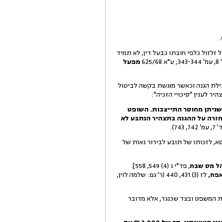
לזול כלפי חובתו כבעל דין, לא תמיד
625/68
מפעל
עילת הגנה וכאשר מוגשת בקשה לביטול
יר לענין "סיכויי הזכיה":
 שניתן מחוסר התייצבות. השופט
 חזרה על ההגנה בתצהיר הנתבע לא
74, 743).
סא, לזכותו של תובע לבירור נאות של
הל מס שבח
, פד"י נ (4) 549, 558].
אפח,
לז (3) 431, 440 (ר' גם: שלמה לוין,
בית המשפט ובצד שכנגד, אלא מדובר