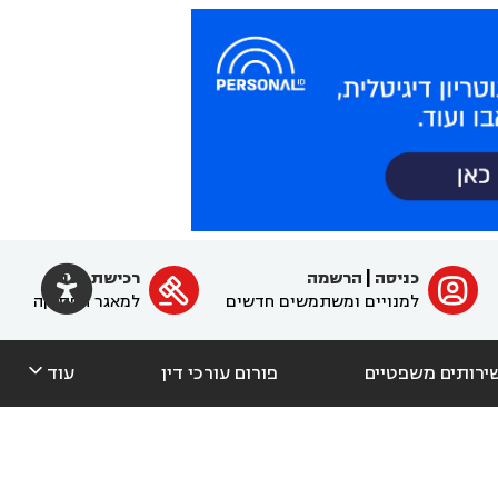

כניסה
|
הרשמה
רכישת מנוי
ﱐ

למנויים ומשתמשים חדשים
למאגר הפסיקה

ירותים משפטיים
פורום עורכי דין
עוד