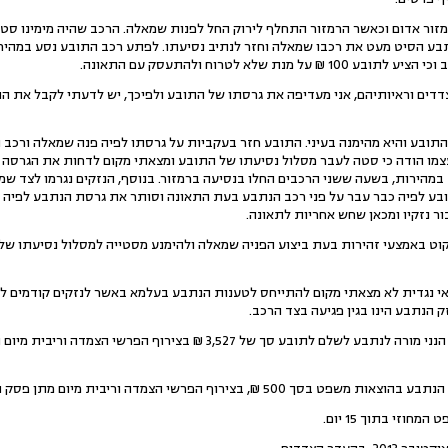
רמזור אדום וכאשר הרמזור התחלף לירוק החל לפנות שמאלה. הרכב שהיה מימינו ס
ע הסיט מעט את רכבו שמאלה וחזר לנתיב נסיעתו. לפתע רכב התובע נסע במהירות
מנת שלא לטרוח ולהתעסק עם התאונה.
דדים וראיותיהם, אני מעדיפה את גרסתו של התובע ולפיכך, יש לדעתי לקבל את ה
ובע והיא מהימנה בעיני. התובע חזר בעקביות על גרסתו לפיה פנה שמאלה ורכב הת
צמו הודה כי סטה לעבר מסלול נסיעתו של התובע ומצאתי מקום לדחות את הגרסה ל
במהירות, בשעה ששני הרכבים החלו בנסיעה ברמזור. בנוסף, הנזקים נגרמו לצד שמ
ע לפיה כבר עבר על פני רכב הנתבע בעת התאונה וסותר את גרסת הנתבע לפיה רכ
ר נזקיו ומכאן שחש אחריות לתאונה.
קוט באמצעי זהירות בעת ביצוע הפניה שמאלה ולהימנע מסטייה למסלול נסיעתו של
י נגדית לא מצאתי מקום להתייחס לטענות הנתבע בעלמא באשר לנזקים קודמים 
ק הנתבע הינו בגין פגיעה בצד הרכב.
רוף הפרשי הצמדה וריבית מיום מתן פסק הדין ועד לתשלום בפועל.
וזי בתוך 15 יום.