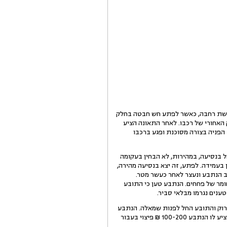
 בקשת רחבה, כאשר לפתע חש חבטה בחלק
האחורי של רכבו. לאחר התאונה הציע
הפניה בצורה מסוכנת ופגע ברכבו
 בנסיעה, במהירות, לא הבחין בעקומה
בעמידה. לפתע, זה יצא בנסיעה מהירה,
ב הנתבע ונעצר לאחר כעשר מטר.
חומר של פחחים. הנתבע טען כי התובע
לירוק והתובע החל לפנות שמאלה. הנתבע
שנסע משמאלו פנה אף הוא אך לפתע סטה לנתיב נסיעתו ופגע בחלק האחורי בצד שמאל של רכבו. לאחר התאונה, הציע לו הנתבע 100-200 ₪ פיצוי בעבור