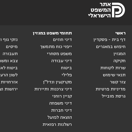
ראשי
תחומי משפט במגזין
דף בית - פסקדין
דיני חוזים
נזקי גוף 
חיפוש במאגרים
ייפוי כוח מתמשך
מיסים
המגזין
משפט מסחרי
תעבורה
חקיקה
דיני עבודה
צבא ומשר
שרות לקוחות
ביטוח
ביטוח לאו
תנאי שימוש
פלילי
לשון הרע
צור קשר
מקרקעין ונדל"ן
אזרחויות 
מדיניות פרטיות
דיני צרכנות ותיירות
ירושות וצ
גרסת מובייל
קניין רוחני
דיני משפחה
דיני חברות
הוצאה לפועל
רשלנות רפואית