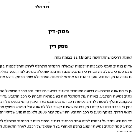
:
דוד הלר
פסק-דין
פסק דין
 אדום בנתיב הימני כשבכוונתו לפנות שמאלה. הרמזור התחלף לירוק והחל לפנות
בע טען כי בשלב זה הבחין כי הנתבע שגם הוא פנה שמאלה בנתיב לצדו, פגע בחלק 
ת גובה הנזק. התובע טען כי הנתבע אחראי לתאונה מאחר ולא שמר מרחק, ביצע את 
טען כי התאונה התרחשה בשעה מאוחרת ובאזור בוצעו עבודות. נהג הרכב משמאל החל
נתיב נסיעת הנתבע. באותה עת הסתכל הנתבע במראה והבחין כי רכב התובע עדיין 
בעקומה ונאלץ לסטות לנתיב נסיעת רכב הנתבע ופגע בצד הימין קדמי בפנס של רכ
ין כי ברכב התובע קיים נזק בפגוש שאיננו קשור כלל לתאונה וכל הפגוש מפוצץ מ
 כי רכב התובע הינו שנת יצור 2005 ולא מן הנמנע שנזקיו הנטענים נגרמו מבלאי סביר.
העיד התובע וחזר על גרסתו לפיה עמד ברמזור בנתיב הימני ביותר. הרמזור התחלף 
ף פרטים.