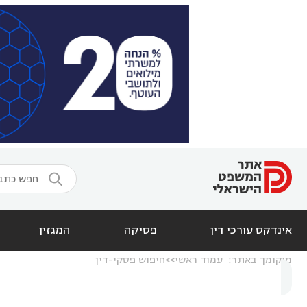

אינדקס עורכי דין
פסיקה
המגזין
מיקומך באתר:
עמוד ראשי
חיפוש פסקי-דין