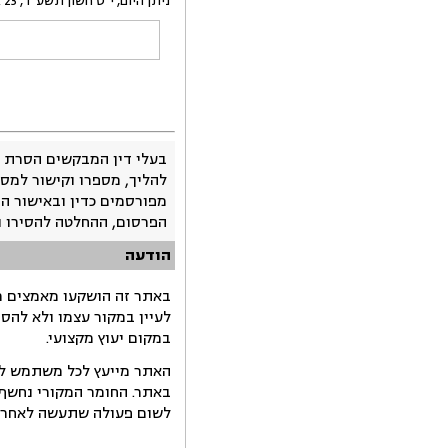
ניתן היום, י"ט חשון תשע"ד, 23 אוקטובר 2013, בהעדר הצדדים.
בעלי דין המבקשים הסרת 
להליך, מספרו וקישור למסמ
מפורסמים כדין ובאישור ה
הפרסום, ההחלטה להסירו 
הודעה
באתר זה הושקעו מאמצים רב
לעיין במקור עצמו ולא להס
במקום יעוץ מקצועי.
האתר מייעץ לכל משתמש לקב
באתר. החומר המקורי נחשף 
לשום פעולה שתעשה לאחר הש