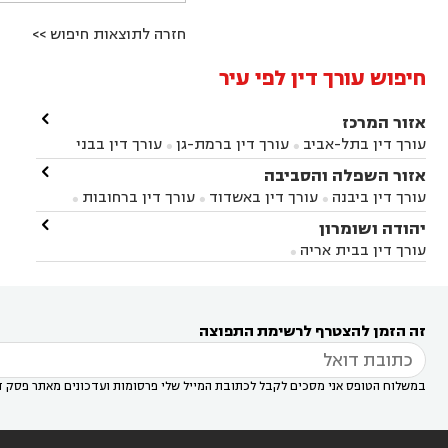
חזרה לתוצאות חיפוש >>
חיפוש עורך דין לפי עיר

אזור המרכז
עורך דין בתל-אביב
עורך דין ברמת-גן
עורך דין בבני


ברק
עורך דין בפתח תקווה
עורך דין בראשון לציון

אזור השפלה והסביבה



עורך דין ברחובות
עורך דין בנס ציונה
עורך דין


עורך דין ביבנה
עורך דין באשדוד
עורך דין ברחובות



במודיעין
עורך דין בהרצליה
עורך דין בחולון
עורך



עורך דין בראשון לציון
עורך דין במודיעין
עורך דין

יהודה ושומרון


דין בקרית אונו
עורך דין ברמלה
עורך דין בקריית


בבאר יעקב
עורך דין בגדרה
עורך דין בכפר רות



אונו
עורך דין בבת ים
עורך דין בגבעת שמואל
עורך
עורך דין בבית אריה




דין באזור
עורך דין בגן יבנה
עורך דין בעמק חפר



עורך דין במודיעין מכבים רעות
עורך דין במודיעין

רעות
עורך דין בסביון
עורך דין ברמת השרון
עורך



זה הזמן להצטרף לרשימת התפוצה
דין בשוהם

במשלוח הטופס אני מסכים לקבל לכתובת המייל שלי פרסומות ועדכונים מאתר פסק ד