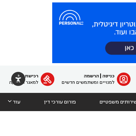

כניסה
|
הרשמה
רכישת מנוי
ﱐ

למנויים ומשתמשים חדשים
למאגר הפסיקה

ירותים משפטיים
פורום עורכי דין
עוד