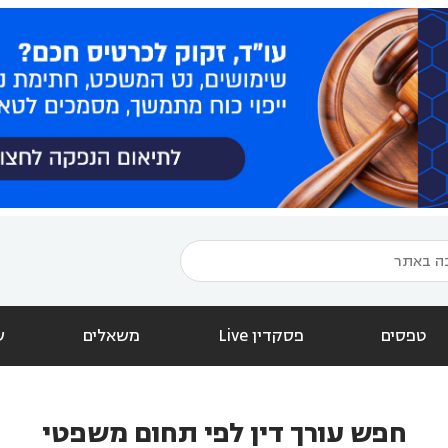
טפסים
פסקדין Live
משאלים
ש
חפש עורך דין לפי תחום משפטי