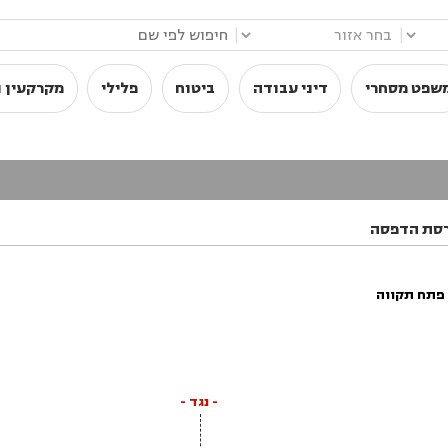
|
|
שפט מסחרי
דיני עבודה
ביטוח
פלילי
מקרקעין ו
סת הדפסה
פתח תקווה
- נגד -