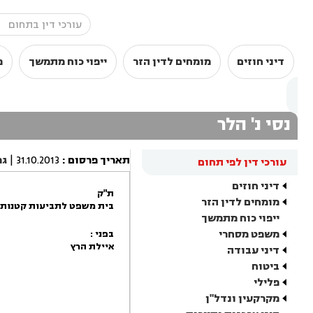
דיני חוזים
מומחים לדין הזר
ייפוי כוח מתמשך
מ
נסי נ' הלר
תאריך פרסום
:
31.10.2013
|
גר
עורכי דין לפי תחום
דיני חוזים
ת"ק
מומחים לדין הזר
בית משפט לתביעות קטנות 
ייפוי כוח מתמשך
משפט מסחרי
בפני :
איילת הרץ
דיני עבודה
ביטוח
פלילי
מקרקעין ונדל"ן