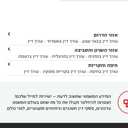

אזור הדרום
עורך דין בבאר שבע
עורך דין באשדוד
עורך דין


באשקלון
עורך דין בבאר טוביה
עורך דין בגן יבנה

אזור השרון והסביבה



עורך דין בניר הבנים
עורך דין בערד
עורך דין בקיבוץ


עורך דין בנתניה
עורך דין בהרצליה
עורך דין ברעננה


זיקים
עורך דין בנתיבות
עורך דין בקרית מלאכי



עורך דין בחדרה
עורך דין בכפר סבא
עורך דין בהוד

חיפה והקריות



השרון
עורך דין באבן יהודה
עורך דין בבנימינה



עורך דין בחיפה
עורך דין בקריית מוצקין
עורך דין


עורך דין בחריש
עורך דין בקיסריה
עורך דין בקדימה


בקרית מוצקין
עורך דין בקריית אתא
עורך דין


עורך דין ברמת השרון
עורך דין בתל מונד



בקריית חיים
עורך דין בקרית ביאליק
עורך דין


בחדרה

המידע המשפטי שחשוב לדעת – ישירות למייל שלכם!
הצטרפו לניוזלטר וקבלו את כל מה שחם בעולם המשפט
עדכונים, פסקי דין חשובים וניתוחים מקצועיים, לפני כולם.