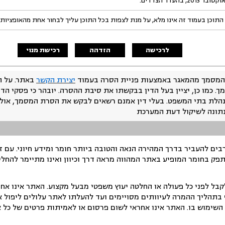
התוכן בעמוד זה אינו מלא, על מנת לצפות בכל התוכן עליך לבחור אחת מהאופציות
לרכישה
הזדהה
רכישת מנוי
המסמך מהמאגר באמצעות פניית הסרה בעמוד
יצירת הקשר
באתר. על ה
ך. כמו כן, יציין בעל הדין בבקשתו את סיבת ההסרה. יובהר כי פסקי הד
נהלת בתי המשפט. בעלי דין אמנם רשאים לבקש את הסרת המסמך, אולם
נתונה לשיקול דעת המערכת
ים להעביר בדרך המהירה הנאה והטובה ביותר חומר ומידע חיוני. עם 
תפק בחומר המופיע באתר המהווה מראה דרך וכיוון ואינו מתיימר להחלי
ל לפני כל פעולה או החלטה יעוץ משפטי מבעל מקצוע. האתר אינו אחרא
בתהליך ההמרה לעיוותים מסויימים ועד להעלתו לאתר עלולים ליפול אי 
ימוש בו. האתר אינו אחראי לשום פרסום או לאמיתות פרטים של כל אד