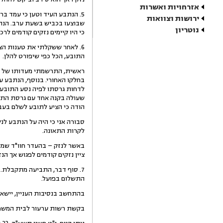
אזרחויות ואשרות
5. הנתבע העיד וטען כי עמד ב
ירושות וצוואות
שבוצעו בכביש בשעת ערב. הנתב
נוטריון
כי היו קיימים נזקים קודמים לרכב וכי הציע לתובע 100 ₪ על 
6. לאחר ששקלתי את טענות הצ
התובע, הכל כפי שיפורט להלן.
ראשית, התרשמתי מעדותו של הת
בחלקו האחורי. בנוסף, הנתבע ע
לדחות גרסתו לפיה נסע התובע 
שעולה בקנה אחד עם גרסת התוב
הודה כי הציע לתובע לשלם בעבו
סבורה אני כי היה על הנתבע לנ
לקרות התאונה.
באשר לנזק – בהעדר חוו"ד שמא
ציין נזקים קודמים לפגוש אך הנז
התשלום בפועל.
בהתחשב בנסיבות העניין, יישא הנתבע בהוצאות משפט בסך 500 ₪, בצי
בקשת רשות ערעור לבית המשפט המח