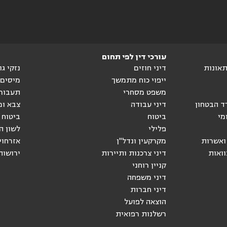
עורכי דין לפי תחום
ותאונות
דיני חוזים
נזקי ג
ייפוי כוח מתמשך
מיסים
משפט מסחרי
תעבור
ד הבטחון
דיני עבודה
צבא ומ
מי
ביטוח
ביטוח 
פלילי
לשון ה
ואשרות
מקרקעין ונדל"ן
אזרחוי
וואות
דיני צרכנות ותיירות
ירושות
קניין רוחני
דיני משפחה
דיני חברות
הוצאה לפועל
רשלנות רפואית