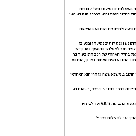
טה מעט לנתיב נסיעתו בשל עבודות
 בנתיב הימני ופגע ברכבו. הנתבע טען
תביעה ולחייב את הנתבע בהוצאות
ובע נכנס לנתיב נסיעתו ופגע בו
פיה חזר למסלולו בהמשך. כמו כן יש
אל בחלק האחורי של רכב התובע, דבר
ב התובע הגיח מאחור. כמו כן, הנתבע
 התובע. משלא עשה כן הרי הוא האחראי
לתאונה ברכב בתובע. בפרט, כשהנתבע
7. סוף דבר, התביעה מתקבלת. הנני מורה לנתבע לשלם לתובע סך של 3,527 ₪ בצירוף הפרשי הצמדה וריבית מיום הגשת התביעה 6.5.13 ועד לביצוע