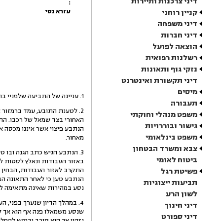
דיני צרכנות ותיירות
:
עזרא נסי
קניין רוחני
דיני משפחה
דיני חברות
הוצאה לפועל
רשלנות רפואית
נזקי גוף ותאונות
דיני תקשורת ואינטרנט
מיסים
1. עניינה של התביעה שלפניי בתאונת דרכים שהתרחשה ביום 22.1.13 בצומת גהה.
תעבורה
2. לטענת התובע, עמד ברמזור
משפט מנהלי וחוקתי
האחורי בצד שמאל של רכבו. התו
גישור ובוררויות
הנתבע פיצוי אשר איננו מכסה א
משפט בינלאומי
מאחור.
צבא ומשרד הבטחון
3. הנתבע הגיש כתב הגנה ובו 
ביטוח לאומי
באזור העבודות ונאלץ לסטות ל
התקרב לאזור העבודות, הבחין 
פשיטת רגל
הנתבע טען כי לאחר התאונה הבח
תביעות ייצוגיות
נסע במהירות שאינה מתאימה לתנאי הדרך. בנוסף נטען
לשון הרע
4. במהלך הדיון שנערך בפני, 
דיני חינוך
דיני ספורט
נזקיו אך הוא סירב וביקש להחלי