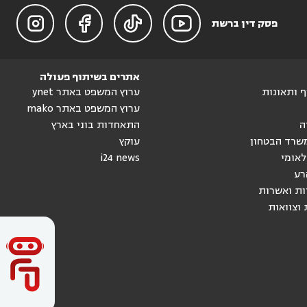




פסק דין ברשת
אתרים בשיתוף פעולה
וף ותאונות
ערוץ המשפט באתר ynet
ערוץ המשפט באתר mako
ה
התאחדות בוני בארץ
שרד הבטחון
עוקץ
לאומי
i24 news
רע
ות ואשרות
 וצוואות