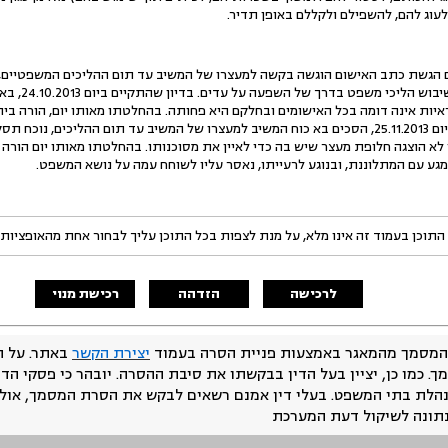
ללעוג להם, להשפילם ולקללם באופן תדיר.
הגשת כתב האישום הוגשה בקשה למעצרו של המשיב עד תום ההליכים המשפטיים, נו
מעצר של מסוכנ
ראיות אינה דומה בכל האישומים ובחלקם היא פחותה. בהחלטתו מאותו יום, הורה 
תסקיר מעצר. בדיון שהתקיים ביום 25.11.2013, הסכים בא כוח המשיב למעצרו של המשיב עד תום ההלי
י לא הוצגה חלופת מעצר שיש בה כדי לאיין את מסוכנותו. בהחלטתו מאותו יום הור
מגע עם המתלוננת, ובנוגע לרעייתו, נאסר עליו לשוחח עמה על נושא המשפט.
התוכן בעמוד זה אינו מלא, על מנת לצפות בכל התוכן עליך לבחור אחת מהאופציות
לרכישה
הזדהה
רכישת מנוי
המסמך מהמאגר באמצעות פניית הסרה בעמוד
יצירת הקשר
באתר. על ה
ך. כמו כן, יציין בעל הדין בבקשתו את סיבת ההסרה. יובהר כי פסקי הד
נהלת בתי המשפט. בעלי דין אמנם רשאים לבקש את הסרת המסמך, אולם
נתונה לשיקול דעת המערכת