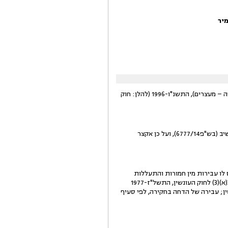
מיר
בקשה שלישית להארכת מעצרו של המשיב בתשעים ימים לפי סעיף 62 לחוק סדר הדין הפלילי (סמכויות אכיפה – מעצרים), התשנ"ו-1996 (להלן: חוק
1. העובדות הצריכות לעניין נסקרו בהרחבה בהחלטתו של כב' השופט י' דנציגר, בהארכת המעצר השניה של המשיב (בש"פ6777/14), ועל כן אקצר
ייחס לו עבירות מין חמורות והתעללות
בילדיו הקטינים, מעשים בגינם יוחסו למשיב ארבע עבירות של אינוס במשפחה, לפי סעיף 351(א), בנסיבות סעיף 345(א)(3) לחוק העונשין, התשל"ז-1977
 מגונים במשפחה, לפי סעיף 351(ג)(1), בנסיבות סעיף 348(א) לחוק העונשין; עבירה של הדחה בחקירה, לפי סעיף