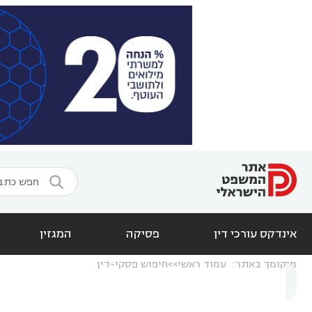

אינדקס עורכי דין
פסיקה
המגזין
מיקומך באתר:
עמוד ראשי
חיפוש פסקי-דין