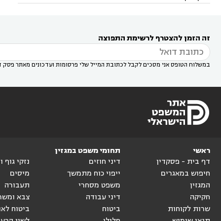
דין באזור
עורך דין בגן יבנה
עורך דין בעמק חפר



עורך דין במודיעין מכבים רעות
עורך דין במודיעין

רעות
עורך דין בסביון
עורך דין ברמת השרון
עורך



זה הזמן להצטרף לרשימת התפוצה
דין בשוהם

במשלוח הטופס אני מסכים לקבל לכתובת המייל שלי פרסומות ועדכונים מאתר פסק ד
ראשי
תחומי משפט במגזין
דף בית - פסקדין
דיני חוזים
נזקי גוף 
חיפוש במאגרים
ייפוי כוח מתמשך
מיסים
המגזין
משפט מסחרי
תעבורה
חקיקה
דיני עבודה
צבא ומשר
שרות לקוחות
ביטוח
ביטוח לאו
תנאי שימוש
פלילי
לשון הרע