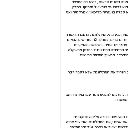
המשיב ביצע בבתו (להלן: המתלוננת) מעשה אינוס כשהייתה בת 4. במהלך שמונה השנים הבאות, ביצע בה המשיב
ופה כשהוא לבוש עד שבא על סיפוקו. בחלק
סבלה בנעוריה מדיכאון, אנורקסיה ואף
לה המשיב כי ברצונו לשוב ולקיים עמה מגע מיני. המתלוננת התנגדה ואמרה
למשיב כי תגיש תלונה במשטרה. בתגובה איים עליה המשיב כי אם לא תיעתר לו יפגע בה ובשני אחיה הקטנים. בעקבות הדברים, במהלך 12 החודשים הבאים
ע מתקיפת אחיה. בשלושה מהמקרים
יב הפחיתה המתלוננת במכוון ממשקלה
ידרדר, המשיך המשיב במעשיו.
 המשיב הזהיר את המתלוננת שלא לספר דבר
עליה להתכונן למפגש נוסף עמו באותו היום.
במשטרה.
 המשפחה בצורה אלימה ותוקפנית
 את אשתו, את המתלוננת ואת שני אחיה
ברשת שיער או כפכף. עוד נהג המשיב