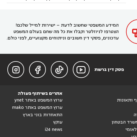
עורך דין בחריש
עורך דין בקיסריה
עורך דין בקדימה


בקרית מוצקין
עורך דין בקריית אתא
עורך דין


עורך דין ברמת השרון
עורך דין בתל מונד



בקריית חיים
עורך דין בקרית ביאליק
עורך דין


בחדרה

המידע המשפטי שחשוב לדעת – ישירות למייל שלכם!
הצטרפו לניוזלטר וקבלו את כל מה שחם בעולם המשפט
עדכונים, פסקי דין חשובים וניתוחים מקצועיים, לפני כולם.




פסק דין ברשת
אתרים בשיתוף פעולה
וף ותאונות
ערוץ המשפט באתר ynet
ערוץ המשפט באתר mako
ה
התאחדות בוני בארץ
שרד הבטחון
עוקץ
לאומי
i24 news
רע