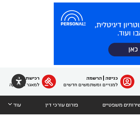

כניסה
|
הרשמה
רכישת מנוי
ﱐ

למנויים ומשתמשים חדשים
למאגר הפסיקה

ירותים משפטיים
פורום עורכי דין
עוד