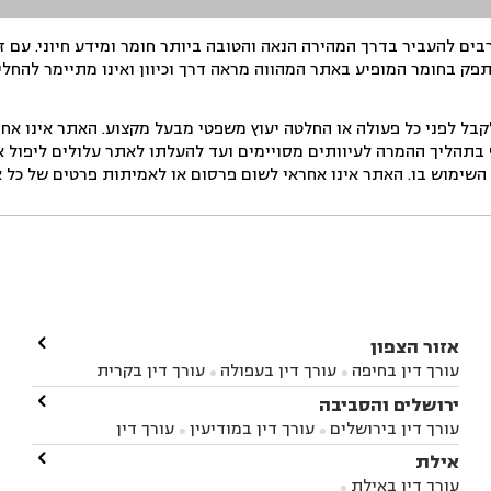
ים להעביר בדרך המהירה הנאה והטובה ביותר חומר ומידע חיוני. עם 
תפק בחומר המופיע באתר המהווה מראה דרך וכיוון ואינו מתיימר להחלי
ל לפני כל פעולה או החלטה יעוץ משפטי מבעל מקצוע. האתר אינו אחרא
בתהליך ההמרה לעיוותים מסויימים ועד להעלתו לאתר עלולים ליפול אי 
ימוש בו. האתר אינו אחראי לשום פרסום או לאמיתות פרטים של כל אד

אזור הצפון
עורך דין בחיפה
עורך דין בעפולה
עורך דין בקרית


אתא
עורך דין בנהריה
עורך דין בראש פינה
עורך דין

ירושלים והסביבה



בקרית שמונה
עורך דין במושב מגדים
עורך דין


עורך דין בירושלים
עורך דין במודיעין
עורך דין


במושב ציפורי
עורך דין בסח'נין
עורך דין בעכו
עורך



בבית-שמש
עורך דין במבשרת ציון
עורך דין בגיזו

אילת



דין בעמק הירדן
עורך דין בנשר
עורך דין בקרית


עורך דין בגבעת זאב
עורך דין בנווה אילן
עורך דין


ביאליק
עורך דין במגדל העמק
עורך דין בקיבוץ לוחמי
עורך דין באילת


