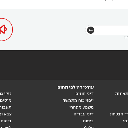
בקרני שומרון
עורך דין בשורש


הגטאות
עורך דין בקיסריה
עורך דין בטבריה
עורך



דין בכפר ראמה
עורך דין באור עקיבא



ין
עורכי דין לפי תחום
ותאונות
דיני חוזים
נזקי ג
ייפוי כוח מתמשך
מיסים
משפט מסחרי
תעבור
ד הבטחון
דיני עבודה
צבא ומ
מי
ביטוח
ביטוח 
פלילי
לשון ה