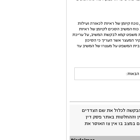
כח קיומן של ראיות לכאורה ועילות
ות ושל חשש לשיבוש הליכי משפט בדרך של השפעה על עדים. בדיון שהתקיים ביום 24.10.2013, בא כוח המשיב הסכים לקיומן של ראיות
בית משפט קמא לבקשת המשיב, על עריכת
כים, נוכח תסקיר המעצר אשר העריך כי הסיכון
ה בית המשפט על מעצרו של המשיב עד
 הבאות:
בקשה לכלול את שם הצדדים
ין וההחלטות באתר פסק דין
 במצב בו אין צו האוסר את