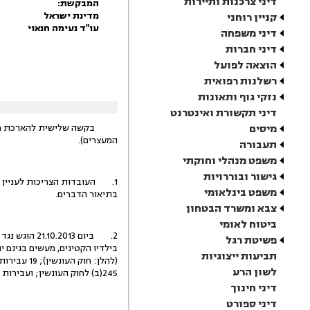
דיני צרכנות ותיירות
המבקשת:
מדינת ישראל
קניין רוחני
עו"ד נעימה חנאוי
דיני משפחה
דיני חברות
הוצאה לפועל
רשלנות רפואית
נזקי גוף ותאונות
דיני תקשורת ואינטרנט
מיסים
המעצרים).
תעבורה
משפט מנהלי וחוקתי
גישור ובוררויות
משפט בינלאומי
בתיאור הדברים.
צבא ומשרד הבטחון
ביטוח לאומי
2. ביום 13
פשיטת רגל
תביעות ייצוגיות
לשון הרע
245(ב) לחוק העונשין; ועבירות של התעללות בקטין בן משפחה לפי סעיף 368ג סיפא לחוק העונשין.
דיני חינוך
דיני ספורט