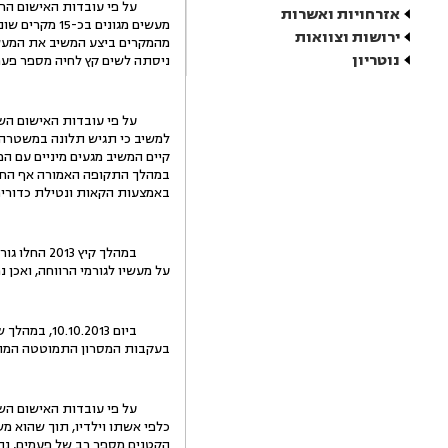
אזרחויות ואשרות
מעשים מגונים
ירושות וצוואות
מהמקרים ביצע המשיב את המעשי
נוטריון
ניסתה לשים קץ לחיה מספר פעמ
קיים המשיב מגעים מיניים עם 
במהלך התקופה האמורה אף החדי
באמצעות הקאות ונטילת כדורים
במהלך קיץ
על מעשיו לגורמי הרווחה, ואכן
ביום .2013
בעקבות המסרון התמוטטה המתל
על פי עובדות האישום השליש
כלפי אשתו וילדיו, תוך שהוא מ
הקטנים מספר רב של פעמים, נהג