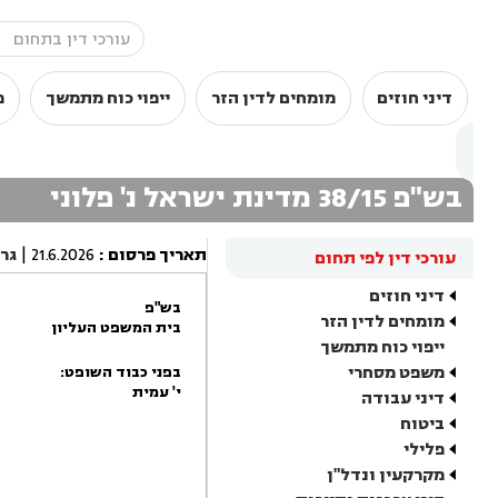
דיני חוזים
מומחים לדין הזר
ייפוי כוח מתמשך
מ
בש"פ 38/15 מדינת ישראל נ' פלוני
תאריך פרסום
:
21.6.2026
|
גר
עורכי דין לפי תחום
דיני חוזים
בש"פ
מומחים לדין הזר
בית המשפט העליון
ייפוי כוח מתמשך
משפט מסחרי
בפני כבוד השופט:
י' עמית
דיני עבודה
ביטוח
פלילי
מקרקעין ונדל"ן