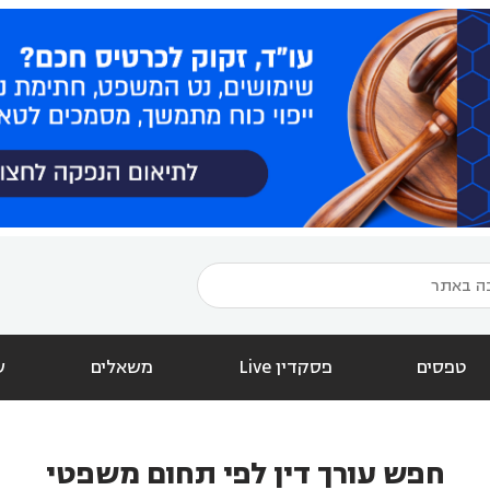
טפסים
פסקדין Live
משאלים
ש
חפש עורך דין לפי תחום משפטי