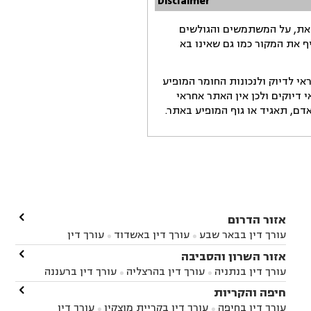
Disclaimer
זאת, על המשתמשים והגולשים
ף את המקור כמו גם שאינו בא
י לדיוק ולנכונות החומר המופיע
דיוקים ולכן אין האתר אחראי
ם, תאגיד או גוף המופיע באתר.

אזור הדרום
עורך דין בבאר שבע
עורך דין באשדוד
עורך דין


באשקלון
עורך דין בבאר טוביה
עורך דין בגן יבנה

אזור השרון והסביבה



עורך דין בניר הבנים
עורך דין בערד
עורך דין בקיבוץ


עורך דין בנתניה
עורך דין בהרצליה
עורך דין ברעננה


זיקים
עורך דין בנתיבות
עורך דין בקרית מלאכי



עורך דין בחדרה
עורך דין בכפר סבא
עורך דין בהוד

חיפה והקריות



השרון
עורך דין באבן יהודה
עורך דין בבנימינה



עורך דין בחיפה
עורך דין בקריית מוצקין
עורך דין

