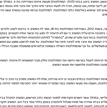
על פי עובדות האישום הראשון, 
 בכ-15 מקרים שונים, ליטף אותה, נגע בגופה, הורה לה לגעת באיבר מינו וחיכך את איבר מינו בג
ם תוך שימוש באלימות כלפי המתלוננת. למתלוננת נגרמה פגיעה נפשית קשה והיא 
ים.
על פי עובדות האישום השני, בשנת 2012, כשהייתה המתלוננת בת 18, אמר 
המתלוננת בכארבעה מקרים שונים, "בתמורה" למיתון התנהגותו האלימה ולכך שיימנ
ר המשיב את איבר מינו לאיבר מינה של המתלוננת. על מנת להימנע ממגע עם המש
 משלשלים. על אף שהמתלוננת השילה כשמונה קילוגרמים ממשקלה ומצבה הכללי ה
 2013 החלו גורמי הרווחה לטפל בפרשה וזימנו את המתלוננת וחלק מבני המשפחה לראיונות.
 נמנעה המתלוננת מלחשוף את מעשי המשיב.
10.10, במהלך שהות המתלוננת בבסיס הצבאי בו היא שירתה, שלח לה המשיב מסרון בו כתב כי 
וננת, חשפה את מעשי המשיב בפני מפקדיה ומאוחר יותר הסכימה למסור תלונה 
י, במהלך עשר השנים הקודמות למועד הגשת כתב האישום, המשיב התנהל בבית
שליט בבית אווירה של מתח שעלול להתפרץ באופן בלתי צפוי בכל רגע. המשיב תקף
 להכותם, לסטור להם ולמשוך בשערותיהם, לעיתים תוך שימוש בחפץ מזדמן כגון מ