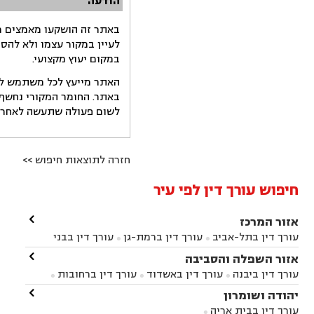
הודעה
באתר זה הושקעו מאמצים רב
לעיין במקור עצמו ולא להס
במקום יעוץ מקצועי.
האתר מייעץ לכל משתמש לקב
באתר. החומר המקורי נחשף 
לשום פעולה שתעשה לאחר הש
חזרה לתוצאות חיפוש >>
חיפוש עורך דין לפי עיר

אזור המרכז
עורך דין בתל-אביב
עורך דין ברמת-גן
עורך דין בבני


ברק
עורך דין בפתח תקווה
עורך דין בראשון לציון

אזור השפלה והסביבה



עורך דין ברחובות
עורך דין בנס ציונה
עורך דין


עורך דין ביבנה
עורך דין באשדוד
עורך דין ברחובות



במודיעין
עורך דין בהרצליה
עורך דין בחולון
עורך



עורך דין בראשון לציון
עורך דין במודיעין
עורך דין

יהודה ושומרון


דין בקרית אונו
עורך דין ברמלה
עורך דין בקריית


בבאר יעקב
עורך דין בגדרה
עורך דין בכפר רות



אונו
עורך דין בבת ים
עורך דין בגבעת שמואל
עורך
עורך דין בבית אריה



