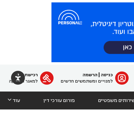

כניסה
|
הרשמה
רכישת מנוי
ﱐ

למנויים ומשתמשים חדשים
למאגר הפסיקה

ירותים משפטיים
פורום עורכי דין
עוד