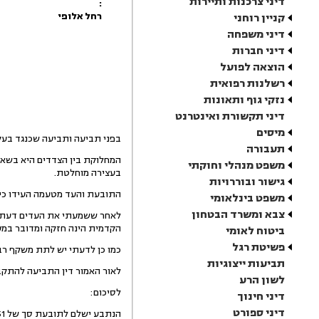
דיני צרכנות ותיירות
:
רחל אלופי
קניין רוחני
דיני משפחה
דיני חברות
הוצאה לפועל
רשלנות רפואית
נזקי גוף ותאונות
דיני תקשורת ואינטרנט
מיסים
בפני תביעה ותביעה שכנגד בעק
תעבורה
המחלוקת בין הצדדים היא בשא
משפט מנהלי וחוקתי
בעצירה מוחלטת.
גישור ובוררויות
התובעת והעד מטעמה העידו כי 
משפט בינלאומי
צבא ומשרד הבטחון
לאחר ששמעתי את העדים דעתי ה
הקדמית הינה חזקה ומדובר במע
ביטוח לאומי
פשיטת רגל
כמו כן לדעתי יש לתת משקף רב 
תביעות ייצוגיות
לאור האמור דין התביעה להתקב
לשון הרע
לסיכום:
דיני חינוך
דיני ספורט
הנתבע ישלם לתובעת סך של 10,051 ₪ בתוספת שכר העד סך 400 ₪ וכן הוצאות משפט בסך 300 ₪.