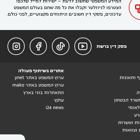
המידע המשפטי שחשוב לדעת – ישירות למייל שלכם!
הצטרפו לניוזלטר וקבלו את כל מה שחם בעולם המשפט
עדכונים, פסקי דין חשובים וניתוחים מקצועיים, לפני כולם.




פסק דין ברשת
אתרים בשיתוף פעולה
וף ותאונות
ערוץ המשפט באתר ynet
ערוץ המשפט באתר mako
ה
התאחדות בוני בארץ
שרד הבטחון
עוקץ
לאומי
i24 news
רע
ות ואשרות
 וצוואות