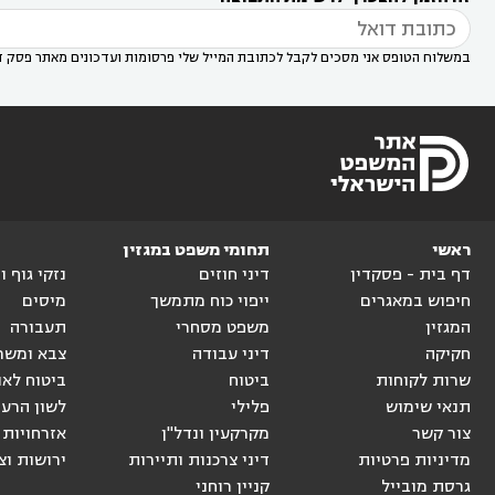

במשלוח הטופס אני מסכים לקבל לכתובת המייל שלי פרסומות ועדכונים מאתר פסק ד
ראשי
תחומי משפט במגזין
דף בית - פסקדין
דיני חוזים
נזקי גוף 
חיפוש במאגרים
ייפוי כוח מתמשך
מיסים
המגזין
משפט מסחרי
תעבורה
חקיקה
דיני עבודה
צבא ומשר
שרות לקוחות
ביטוח
ביטוח לאו
תנאי שימוש
פלילי
לשון הרע
צור קשר
מקרקעין ונדל"ן
אזרחויות 
מדיניות פרטיות
דיני צרכנות ותיירות
ירושות וצ
גרסת מובייל
קניין רוחני