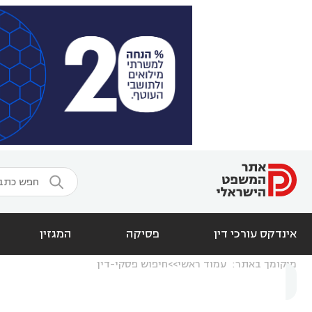

אינדקס עורכי דין
פסיקה
המגזין
מיקומך באתר:
עמוד ראשי
חיפוש פסקי-דין