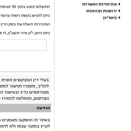
אזרחויות ואשרות
התשלום יבוצע בתוך 30 יום מהיום.
ירושות וצוואות
ניתן להגיש בקשת רשות ערעור לבית
נוטריון
המזכירות תשלח את פסק הדין 
ניתן היום, י"ט אייר תשע"ב, 11 מאי 2012, בהעדר הצדדים.
בעלי דין המבקשים הסרת 
להליך, מספרו וקישור למסמ
מפורסמים כדין ובאישור ה
הפרסום, ההחלטה להסירו 
הודעה
באתר זה הושקעו מאמצים רב
לעיין במקור עצמו ולא להס