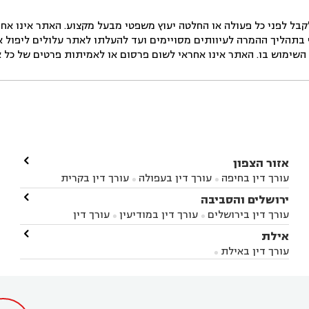
ל לפני כל פעולה או החלטה יעוץ משפטי מבעל מקצוע. האתר אינו אחרא
בתהליך ההמרה לעיוותים מסויימים ועד להעלתו לאתר עלולים ליפול אי 
ימוש בו. האתר אינו אחראי לשום פרסום או לאמיתות פרטים של כל אד

אזור הצפון
עורך דין בחיפה
עורך דין בעפולה
עורך דין בקרית


אתא
עורך דין בנהריה
עורך דין בראש פינה
עורך דין

ירושלים והסביבה



בקרית שמונה
עורך דין במושב מגדים
עורך דין


עורך דין בירושלים
עורך דין במודיעין
עורך דין


במושב ציפורי
עורך דין בסח'נין
עורך דין בעכו
עורך



בבית-שמש
עורך דין במבשרת ציון
עורך דין בגיזו

אילת



דין בעמק הירדן
עורך דין בנשר
עורך דין בקרית


עורך דין בגבעת זאב
עורך דין בנווה אילן
עורך דין


ביאליק
עורך דין במגדל העמק
עורך דין בקיבוץ לוחמי
עורך דין באילת



בקרני שומרון
עורך דין בשורש


הגטאות
עורך דין בקיסריה
עורך דין בטבריה
עורך



דין בכפר ראמה
עורך דין באור עקיבא

