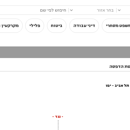
|
|
שפט מסחרי
דיני עבודה
ביטוח
פלילי
מקרקעין ו
סת הדפסה
ל אביב - יפו
- נגד -