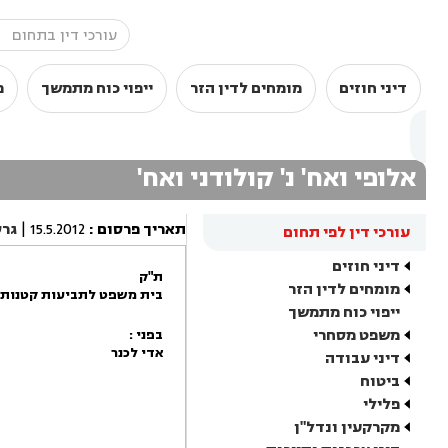
דיני חוזים
מומחים לדין הזר
ייפוי כוח מתמשך
מ
אלופי ואח' נ' קולודני ואח'
תאריך פרסום
:
15.5.2012
|
גר
עורכי דין לפי תחום
דיני חוזים
ת"ק
מומחים לדין הזר
בית משפט לתביעות קטנות ת
ייפוי כוח מתמשך
משפט מסחרי
בפני :
אדי לכנר
דיני עבודה
ביטוח
פלילי
מקרקעין ונדל"ן