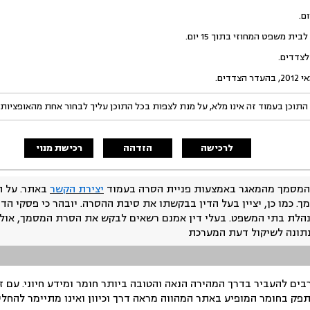
 משפט המחוזי בתוך 15 יום.
לצדדים.
התוכן בעמוד זה אינו מלא, על מנת לצפות בכל התוכן עליך לבחור אחת מהאופציות
לרכישה
הזדהה
רכישת מנוי
המסמך מהמאגר באמצעות פניית הסרה בעמוד
יצירת הקשר
באתר. על ה
ך. כמו כן, יציין בעל הדין בבקשתו את סיבת ההסרה. יובהר כי פסקי הד
נהלת בתי המשפט. בעלי דין אמנם רשאים לבקש את הסרת המסמך, אולם
נתונה לשיקול דעת המערכת
ים להעביר בדרך המהירה הנאה והטובה ביותר חומר ומידע חיוני. עם 
תפק בחומר המופיע באתר המהווה מראה דרך וכיוון ואינו מתיימר להחלי