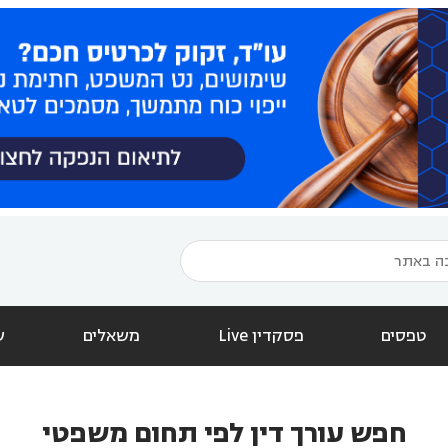
טפסים
פסקדין Live
משאלים
ש
חפש עורך דין לפי תחום משפטי