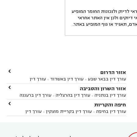
י לדיוק ולנכונות החומר המופיע
דיוקים ולכן אין האתר אחראי
ם, תאגיד או גוף המופיע באתר.

אזור הדרום
עורך דין בבאר שבע
עורך דין באשדוד
עורך דין


באשקלון
עורך דין בבאר טוביה
עורך דין בגן יבנה

אזור השרון והסביבה



עורך דין בניר הבנים
עורך דין בערד
עורך דין בקיבוץ


עורך דין בנתניה
עורך דין בהרצליה
עורך דין ברעננה


זיקים
עורך דין בנתיבות
עורך דין בקרית מלאכי



עורך דין בחדרה
עורך דין בכפר סבא
עורך דין בהוד

חיפה והקריות



השרון
עורך דין באבן יהודה
עורך דין בבנימינה



עורך דין בחיפה
עורך דין בקריית מוצקין
עורך דין


עורך דין בחריש
עורך דין בקיסריה
עורך דין בקדימה


בקרית מוצקין
עורך דין בקריית אתא
עורך דין


עורך דין ברמת השרון
עורך דין בתל מונד



בקריית חיים
עורך דין בקרית ביאליק
עורך דין


בחדרה
