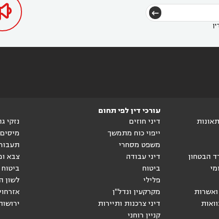

ין
עורכי דין לפי תחום
ותאונות
דיני חוזים
נזקי ג
ייפוי כוח מתמשך
מיסים
משפט מסחרי
תעבור
ד הבטחון
דיני עבודה
צבא ומ
מי
ביטוח
ביטוח 
פלילי
לשון ה
ואשרות
מקרקעין ונדל"ן
אזרחוי
וואות
דיני צרכנות ותיירות
ירושות
קניין רוחני